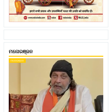
ମନୋରଞ୍ଜନ
ମନୋରଞ୍ଜନ