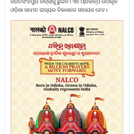
ଜଗତସିଂହପୁର ଜିଳ୍ଲାକୁ ଛୁଇଁବ। ଏହି ପ୍ରକଳ୍ପ ଉପକୂଳ
ଓଡ଼ିଶା ସମେତ ରାଜ୍ୟର ବିକାଶରେ ସହାୟକ ହେବ।