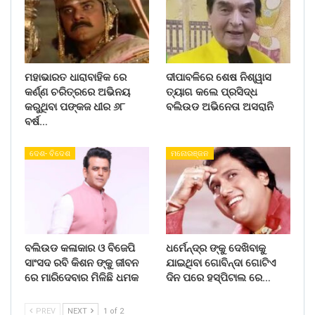
ମହାଭାରତ ଧାରାବାହିକ ରେ
ଦୀପାବଳିରେ ଶେଷ ନିଶ୍ୱାସ
କର୍ଣ୍ଣ ଚରିତ୍ରରେ ଅଭିନୟ
ତ୍ୟାଗ କଲେ ପ୍ରସିଦ୍ଧ
କରୁଥିବା ପଙ୍କଜ ଧୀର ୬୮
ବଲିଉଡ ଅଭିନେତା ଅସରାନି
ବର୍ଷ…
ଦେଶ- ବିଦେଶ
ମନୋରଞ୍ଜନ
ବଲିଉଡ କଳାକାର ଓ ବିଜେପି
ଧର୍ମେନ୍ଦ୍ର ଙ୍କୁ ଦେଖିବାକୁ
ସାଂସଦ ରବି କିଶନ ଙ୍କୁ ଜୀବନ
ଯାଇଥିବା ଗୋବିନ୍ଦା ଗୋଟିଏ
ରେ ମାରିଦେବାର ମିଳିଛି ଧମକ
ଦିନ ପରେ ହସ୍ପିଟାଲ ରେ…
PREV
NEXT
1 of 2