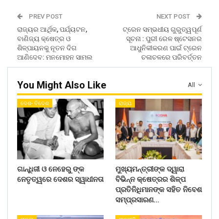
PREV POST
NEXT POST
ରାଜ୍ୟର ଆର୍ଥିକ, ପର୍ଯ୍ୟଟନ,
ଟ୍ରେନ ସମ୍ଭଧୀୟ ଗୁରୁତ୍ୱପୂର୍ଣ
ବାଣିଜ୍ୟ କ୍ଷେତ୍ର ଓ
ସୂଚନା : ପୁରୀ ରେଳ ଷ୍ଟେସନର
ଶିଳ୍ପାୟନକୁ ନୂତନ ଦିଗ
ଆଧୁନିକୀକରଣ ପାଇଁ ଟ୍ରେନ
ଆଣିଦେବ: ମନମୋହନ ସାମଲ
ଚଳାଚଳରେ ପରିବର୍ତ୍ତନ
You Might Also Like
All
ଦେଶ- ବିଦେଶ
ରାଜ୍ୟ
ଗାନ୍ଧିଜୀ ଓ ନେହେରୁ ଙ୍କ
ମୁଖ୍ୟମନ୍ତ୍ରୀଙ୍କ ଦ୍ୱାରା
ନେତୃତ୍ୱରେ ଦେଶର ସ୍ୱାଧୀନତା
ବିଭିନ୍ନ କ୍ଷେତ୍ରର ଶିଳ୍ପ
ପ୍ରତିନିଧିମାନଙ୍କ ସହିତ ନିବେଶ
ସମ୍ପ୍ରସାରଣ…