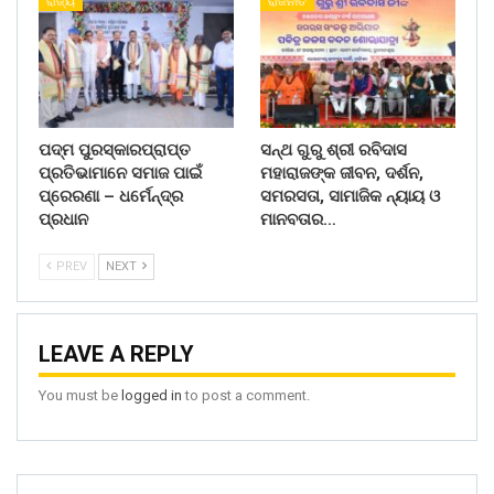
ରାଜ୍ୟ
ରାଜନୀତି
ପଦ୍ମ ପୁରସ୍କାରପ୍ରାପ୍ତ
ସନ୍ଥ ଗୁରୁ ଶ୍ରୀ ରବିଦାସ
ପ୍ରତିଭାମାନେ ସମାଜ ପାଇଁ
ମହାରାଜଙ୍କ ଜୀବନ, ଦର୍ଶନ,
ପ୍ରେରଣା – ଧର୍ମେନ୍ଦ୍ର
ସମରସତା, ସାମାଜିକ ନ୍ୟାୟ ଓ
ପ୍ରଧାନ
ମାନବତାର…
PREV
NEXT
LEAVE A REPLY
You must be
logged in
to post a comment.