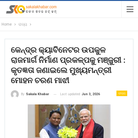
Home
ରାଜ୍ୟ
କେନ୍ଦ୍ର କ୍ୟାବିନେଟର ଉପକୁଳ
ରାଜମାର୍ଗ ନିର୍ମାଣ ପ୍ରକଳ୍ପକୁ ମଞ୍ଜୁରୀ :
କୃତଜ୍ଞତା ଜଣାଇଲେ ମୁଖ୍ୟମନ୍ତ୍ରୀ
ମୋହନ ଚରଣ ମାଝୀ
ରାଜ୍ୟ
Last updated
Jun 3, 2026
By
Sakala Khabar