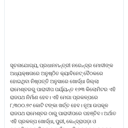
ସୂଚନାଯୋଗ୍ୟ, ପ୍ରଧାନମନ୍ତ୍ରୀ ନରେନ୍ଦ୍ର ମୋଦୀଙ୍କ
ଅଧ୍ୟକ୍ଷତାରେ ଅନୁଷ୍ଠିତ କ୍ୟାବିନେଟ୍‌ ବୈଠକରେ
ହୋଇଥିବା ନିଷ୍ପତ୍ତି ଅନୁସାରେ ଖୋର୍ଦ୍ଧା ଜିଲ୍ଲା
ରାମେଶ୍ବରରୁ ପାରାଦୀପ ପର୍ୟ୍ୟନ୍ତ ୧୬୩ କିଲୋମିଟର ଏହି
ରାଜପଥ ନିର୍ମାଣ ହେବ। ଏହି ମେଗା ପ୍ରକଳ୍ପରେ
୮,୩୦୦.୭୯ କୋଟି ଟଙ୍କା ଖର୍ଚ୍ଚ ହେବ। ନୂଆ ଉପକୂଳ
ରାଜପଥ ରାମେଶ୍ବର ଠାରୁ ପାରାଦୀପରେ ପହଞ୍ଚିବ। ଅର୍ଥାତ
ଏହି ପ୍ରକଳ୍ପ ଖୋର୍ଦ୍ଧା, ପୁରୀ, କେନ୍ଦ୍ରାପଡ଼ା ଓ