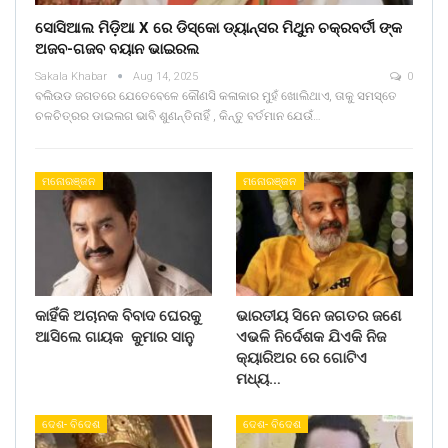
ସୋସିଆଲ ମିଡ଼ିଆ X ରେ ଡିସ୍କୋ ଡ୍ୟାନ୍ସର ମିଥୁନ ଚକ୍ରବର୍ତୀ ଙ୍କ
ଅଜବ-ଗଜବ ବୟାନ ଭାଇରଲ
Sakala Khabar
Aug 14, 2025
0
ବଲିଉଡ ଜଗତରେ ଯେତେବେଳେ କୌଣସି କଳାକାର ମୁହଁ ଖୋଲିଥାଏ, ତାକୁ ସମସ୍ତେ
ଚଳଚିତ୍ରର ଡାଇଲଗ ଭାବି ଶୁଣନ୍ତିନାହିଁ , କିନ୍ତୁ ବର୍ତମାନ ଯେଉଁ…
ମନୋରଞ୍ଜନ
ମନୋରଞ୍ଜନ
କାହିଁକି ଅଚାନକ ବିବାଦ ଘେରକୁ
ଭାରତୀୟ ସିନେ ଜଗତର ଜଣେ
ଆସିଲେ ଗାୟକ କୁମାର ସାନୁ
ଏଭଳି ନିର୍ଦେଶକ ଯିଏକି ନିଜ
କ୍ୟାରିଅର ରେ ଗୋଟିଏ
ମଧ୍ୟ…
ଦେଶ- ବିଦେଶ
ଦେଶ- ବିଦେଶ