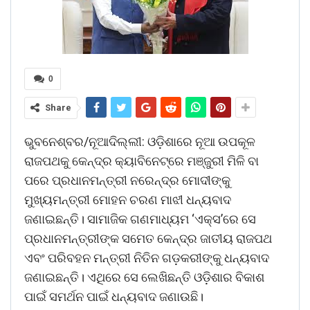
0
Share
ଭୁବନେଶ୍ବର/ନୂଆଦିଲ୍ଲୀ: ଓଡ଼ିଶାରେ ନୂଆ ଉପକୂଳ
ରାଜପଥକୁ କେନ୍ଦ୍ର କ୍ୟାବିନେଟ୍‌ରେ ମଞ୍ଜୁରୀ ମିଳି ବା
ପରେ ପ୍ରଧାନମନ୍ତ୍ରୀ ନରେନ୍ଦ୍ର ମୋଦୀଙ୍କୁ
ମୁଖ୍ୟମନ୍ତ୍ରୀ ମୋହନ ଚରଣ ମାଝୀ ଧନ୍ୟବାଦ
ଜଣାଇଛନ୍ତି। ସାମାଜିକ ଗଣମାଧ୍ୟମ ‘ଏକ୍ସ’ରେ ସେ
ପ୍ରଧାନମନ୍ତ୍ରୀଙ୍କ ସମେତ କେନ୍ଦ୍ର ଜାତୀୟ ରାଜପଥ
ଏବଂ ପରିବହନ ମନ୍ତ୍ରୀ ନିତିନ ଗଡ଼କରୀଙ୍କୁ ଧନ୍ୟବାଦ
ଜଣାଇଛନ୍ତି। ଏଥିରେ ସେ ଲେଖିଛନ୍ତି ଓଡ଼ିଶାର ବିକାଶ
ପାଇଁ ସମର୍ଥନ ପାଇଁ ଧନ୍ୟବାଦ ଜଣାଉଛି।