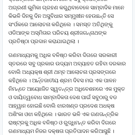
ଅଗ୍ରଣୀ ଭୁମିକା ଗ୍ରହଣ କରୁଥିବାବେଳେ ସାମ୍ବାଦିକ ମାନେ
କିଭଳି ଦିନକୁ ଦିନ ଅସୁବିଧାର ସମ୍ମୁଖୀନ ହେଉଛନ୍ତି ସେ
ସଂର୍ପକରେ ଆଲୋଚନା କରିଥିଲେ । ସମସ୍ତ ଅତିଥିଙ୍କୁ
ଓଡିଆଙ୍କ ଅସ୍ମିତାର ପରିଚୟ ଶ୍ରୀଜଗନ୍ନାଥଙ୍କ
ପ୍ରତିଷ୍ଠା ପ୍ରଦାନ କରାଯାଇଥିଲା ।
ଗଣମାଧ୍ୟମକୁ ଅଧିକ ବଳିଷ୍ଠ କରିବା ଦିଗରେ ସରକାରୀ
ସ୍ତରରେ ସବୁ ପ୍ରକାର ଉଦ୍ୟମ ଅବ୍ୟାହତ ରହିବା ଦରକାର
ବୋଲି ଅଧ୍ୟକ୍ଷ ଶ୍ରୀ ଥମ୍ବ ଆଲୋଚନା ପ୍ରସଙ୍ଗରେ
କହିଥିଲେ । ଆର୍ନ୍ତଜାତୀୟ ଶ୍ରମ ଦିବସ ମଇ ଏକ ପାଳନ
ନିମନ୍ତେ ଆୟୋାଜିତ ସ୍ୱତନ୍ତ୍ର ଅଧିବେଶନରେ ଏକ ମୁକ୍ତ
ଓ ଦାୟିତ୍ୱବୋଧ ସାମ୍ବାଦିକତା ଦେଶ ପାଇଁ ସବୁଠାରୁ ବଡ
ଆହ୍ୱାନ ହୋଇଛି ବୋଲି ଝାରଖଣ୍ଡ ପ୍ରଦେଶ ଅଧକ୍ଷ
ଅଶିଂକା ଓଝା କହିଥିଲେ । ଭାରତ ଭଳି ଏକ ଗଣତାନ୍ତ୍ରିକ
ରାଷ୍ଟ୍ରକୁ ଅଧିକ ବଳିଷ୍ଠ ଓ ରୁଦ୍ଧିମନ୍ତ କରିବା ଦିଗରେ
ଗଣମାଧ୍ୟମ ନିଜର ଦକ୍ଷତା ପ୍ରତିପାଦନ କରିଆସୁଛି ।