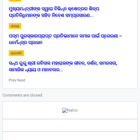
ମୁଖ୍ୟମନ୍ତ୍ରୀଙ୍କ ଦ୍ୱାରା ବିଭିନ୍ନ କ୍ଷେତ୍ରର ଶିଳ୍ପ
ପ୍ରତିନିଧିମାନଙ୍କ ସହିତ ନିବେଶ ସମ୍ପ୍ରସାରଣ…
ରାଜ୍ୟ
ପଦ୍ମ ପୁରସ୍କାରପ୍ରାପ୍ତ ପ୍ରତିଭାମାନେ ସମାଜ ପାଇଁ ପ୍ରେରଣା –
ଧର୍ମେନ୍ଦ୍ର ପ୍ରଧାନ
ରାଜନୀତି
ସନ୍ଥ ଗୁରୁ ଶ୍ରୀ ରବିଦାସ ମହାରାଜଙ୍କ ଜୀବନ, ଦର୍ଶନ, ସମରସତା,
ସାମାଜିକ ନ୍ୟାୟ ଓ ମାନବତାର…
Prev
Next
Comments are closed.