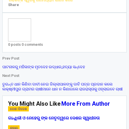
‘ଲୋକଙ୍କ ସ୍ୱରକୁ ଗଣମାଧ୍ୟମ ଶାଣିତ କରେ’
Share
0 posts
0 comments
Prev Post
ପାଟନାଳରୁ ମହିଳାଙ୍କ ମୃତଦେହ ଉଦ୍ଧାର,ହତ୍ୟା ସନ୍ଦେହ
Next Post
ତୁରନ୍ତ ଧାନ କିଣିବା ଦାବୀ ନେଇ ଜିଲ୍ଲାପାଳଙ୍କୁ ଦାବି ପତ୍ର ପ୍ରଦାନ କଲେ
ଲକ୍ଷ୍ମୀପୁର ଗ୍ରାମର ଚାଷୀମାନେ ଧାନ ନ କିଣାଗଲେ ରାଜରାସ୍ତାକୁ ଓହ୍ଲାଇବେ ଚାଷୀ
You Might Also Like
More From Author
ଦେଶ- ବିଦେଶ
ଗାନ୍ଧିଜୀ ଓ ନେହେରୁ ଙ୍କ ନେତୃତ୍ୱରେ ଦେଶର ସ୍ୱାଧୀନତା
ରାଜ୍ୟ