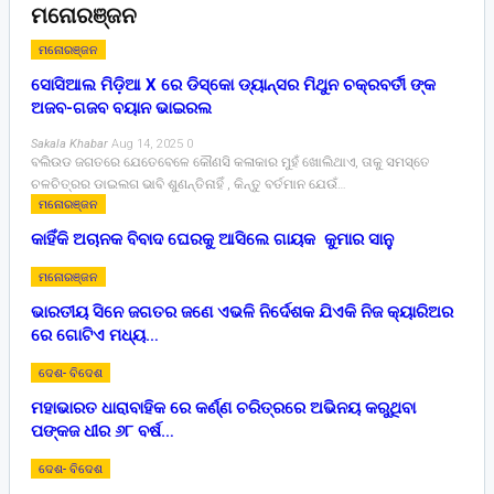
ମନୋରଞ୍ଜନ
ମନୋରଞ୍ଜନ
ସୋସିଆଲ ମିଡ଼ିଆ X ରେ ଡିସ୍କୋ ଡ୍ୟାନ୍ସର ମିଥୁନ ଚକ୍ରବର୍ତୀ ଙ୍କ
ଅଜବ-ଗଜବ ବୟାନ ଭାଇରଲ
Sakala Khabar
Aug 14, 2025
0
ବଲିଉଡ ଜଗତରେ ଯେତେବେଳେ କୌଣସି କଳାକାର ମୁହଁ ଖୋଲିଥାଏ, ତାକୁ ସମସ୍ତେ
ଚଳଚିତ୍ରର ଡାଇଲଗ ଭାବି ଶୁଣନ୍ତିନାହିଁ , କିନ୍ତୁ ବର୍ତମାନ ଯେଉଁ…
ମନୋରଞ୍ଜନ
କାହିଁକି ଅଚାନକ ବିବାଦ ଘେରକୁ ଆସିଲେ ଗାୟକ କୁମାର ସାନୁ
ମନୋରଞ୍ଜନ
ଭାରତୀୟ ସିନେ ଜଗତର ଜଣେ ଏଭଳି ନିର୍ଦେଶକ ଯିଏକି ନିଜ କ୍ୟାରିଅର
ରେ ଗୋଟିଏ ମଧ୍ୟ…
ଦେଶ- ବିଦେଶ
ମହାଭାରତ ଧାରାବାହିକ ରେ କର୍ଣ୍ଣ ଚରିତ୍ରରେ ଅଭିନୟ କରୁଥିବା
ପଙ୍କଜ ଧୀର ୬୮ ବର୍ଷ…
ଦେଶ- ବିଦେଶ