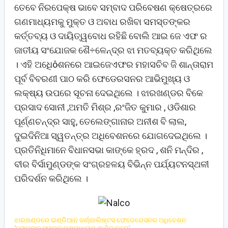
ତେବେ ନିରପେକ୍ଷ ଭାବେ ସମ୍ବାଦ ପରିବେଷଣ କ୍ଷେତ୍ରରେ
ଗଣମାଧ୍ୟମକୁ ମୁକ୍ତ ଓ ଅବାଧ ରଖିବା ସମସ୍ତଙ୍କର
କର୍ତ୍ତବ୍ୟ ଓ ଦାୟିତ୍ୱବୋଧ ରହିଛି ବୋଲି ଆଇ ଜେ ଏଫ ର
ଜାତୀୟ ସଂଯୋଜକ ଶୈ÷ଳେନ୍ଦ୍ର ଝା ମତବ୍ୟକ୍ତ କରିଥିଲେ
। ଏହି ଅଧିେôଶନରେ ଆଇଜେଏଫର ମହାସଚିବ ଜି ଶାନ୍ତାରାମ
ପୂର୍ବ ବିବରଣୀ ପାଠ କରି ଫେଡେରସନର ଆଭିମୁଖ୍ୟ ଓ
ଲକ୍ଷ୍ୟ ଉପରେ ସୂଚନା ଦେଇଥିଲେ । ଝାରଖଣ୍ଡର ବିକେ
ପ୍ରସାଦ ସୋନୀ ,ଅମତି ମିଶ୍ର ,ରଂଜିତ କୁମାର , ଓଡିଶାର
ପୂର୍ଣ୍ଣଚନ୍ଦ୍ର ସାହୁ, ତେଲେଙ୍ଗାନାର ଅନୀଶ ବି ଲାଲ,
ଦୁଇଦିନିଆ ସ୍ୱତନ୍ତ୍ର ଅଧିବେଶନରେ ଯୋଗଦେଇଥିଲେ ।
ପ୍ରତିନିଧିମାନେ ବିଧାନସଭା କାଙ୍କେ ହ୍ରଦ , ଶନି ମନ୍ଦିର ,
ବୀର ବିର୍ସାମୁଣ୍ଡଙ୍କ ସଂଗ୍ରହଳୟ ବିଭିନ୍ନ ପର୍ଯ୍ୟଟନସ୍ଥଳୀ
ପରିଦର୍ଶନ କରିଥିଲେ ।
ଝାରଖଣ୍ଡରେ ଇଣ୍ଡିଆନ ଜର୍ଣ୍ଣାଲିଷ୍ଟସ ଫେଡେରେସନର ଅଧିବେଶନ