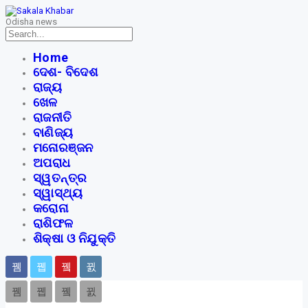
Odisha news
Home
ଦେଶ- ବିଦେଶ
ରାଜ୍ୟ
ଖେଳ
ରାଜନୀତି
ବାଣିଜ୍ୟ
ମନୋରଞ୍ଜନ
ଅପରାଧ
ସ୍ୱତନ୍ତ୍ର
ସ୍ୱାସ୍ଥ୍ୟ
କରୋନା
ରାଶିଫଳ
ଶିକ୍ଷା ଓ ନିଯୁକ୍ତି