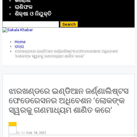
କରୋନା
ରାଶିଫଳ
ଶିକ୍ଷା ଓ ନିଯୁକ୍ତି
Home
ରାଜ୍ୟ
ଝାରଖଣ୍ଡରେ ଇଣ୍ଡିଆନ ଜର୍ଣ୍ଣାଲିଷ୍ଟସ ଫେଡେରେସନର ଅଧିବେଶନ
‘ଲୋକଙ୍କ ସ୍ୱରକୁ ଗଣମାଧ୍ୟମ ଶାଣିତ କରେ’
ଝାରଖଣ୍ଡରେ ଇଣ୍ଡିଆନ ଜର୍ଣ୍ଣାଲିଷ୍ଟସ
ଫେଡେରେସନର ଅଧିବେଶନ ‘ଲୋକଙ୍କ
ସ୍ୱରକୁ ଗଣମାଧ୍ୟମ ଶାଣିତ କରେ’
ରାଜ୍ୟ
By
On
Feb 18, 2021