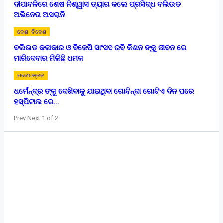
ଦୀପାବଳିରେ ଶେଷ ନିଶ୍ୱାସ ତ୍ୟାଗ କଲେ ପ୍ରସିଦ୍ଧ ବଲିଉଡ
ଅଭିନେତା ଅସରାନି
ଦେଶ- ବିଦେଶ
ବଲିଉଡ କଳାକାର ଓ ବିଜେପି ସାଂସଦ ରବି କିଶନ ଙ୍କୁ ଜୀବନ ରେ
ମାରିଦେବାର ମିଳିଛି ଧମକ
ମନୋରଞ୍ଜନ
ଧର୍ମେନ୍ଦ୍ର ଙ୍କୁ ଦେଖିବାକୁ ଯାଇଥିବା ଗୋବିନ୍ଦା ଗୋଟିଏ ଦିନ ପରେ
ହସ୍ପିଟାଲ ରେ…
Prev
Next
1 of 2
Home
ଦେଶ- ବିଦେଶ
ରାଜ୍ୟ
ଖେଳ
ରାଜନୀତି
ବାଣିଜ୍ୟ
ମନୋରଞ୍ଜନ
ଅପରାଧ
ସ୍ୱତନ୍ତ୍ର