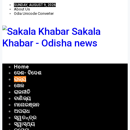
SUNDAY, AUGUST 9, 2026
About Us
Odia Unicode Converter
Sakala
Khabar - Odisha news
Home
ଦେଶ- ବିଦେଶ
ରାଜ୍ୟ
ଖେଳ
ରାଜନୀତି
ବାଣିଜ୍ୟ
ମନୋରଞ୍ଜନ
ଅପରାଧ
ସ୍ୱତନ୍ତ୍ର
ସ୍ୱାସ୍ଥ୍ୟ