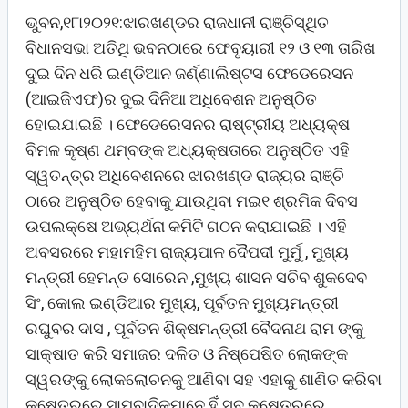
ଭୁବନ,୧୮ା୨୦୨୧:ଝାରଖଣ୍ଡର ରାଜଧାନୀ ରାଞ୍ଚିସ୍ଥିତ
ବିଧାନସଭା ଅତିଥି ଭବନଠାରେ ଫେବୃୟାରୀ ୧୨ ଓ ୧୩ ତାରିଖ
ଦୁଇ ଦିନ ଧରି ଇଣ୍ଡିଆନ ଜର୍ଣ୍ଣାଲିଷ୍ଟସ ଫେଡେରେସନ
(ଆଇଜିଏଫ)ର ଦୁଇ ଦିନିଆ ଅଧିବେଶନ ଅନୁଷ୍ଠିତ
ହୋଇଯାଇଛି । ଫେଡେରେସନର ରାଷ୍ଟ୍ରୀୟ ଅଧ୍ୟକ୍ଷ
ବିମଳ କୃଷ୍ଣ ଥମ୍ବଙ୍କ ଅଧ୍ୟକ୍ଷତାରେ ଅନୁଷ୍ଠିତ ଏହି
ସ୍ୱତନ୍ତ୍ର ଅଧିବେଶନରେ ଝାରଖଣ୍ଡ ରାଜ୍ୟର ରାଞ୍ଚି
ଠାରେ ଅନୁଷ୍ଠିତ ହେବାକୁ ଯାଉଥିବା ମଇ୧ ଶ୍ରମିକ ଦିବସ
ଉପଲକ୍ଷେ ଅଭ୍ୟର୍ଥନା କମିଟି ଗଠନ କରାଯାଇଛି । ଏହି
ଅବସରରେ ମହାମହିମ ରାଜ୍ୟପାଳ ଦୈପଦୀ ମୁର୍ମୁ , ମୁଖ୍ୟ
ମନ୍ତ୍ରୀ ହେମନ୍ତ ସୋରେନ ,ମୁଖ୍ୟ ଶାସନ ସଚିବ ଶୁକଦେବ
ସିଂ, କୋଲ ଇଣ୍ଡିଆର ମୁଖ୍ୟ, ପୂର୍ବତନ ମୁଖ୍ୟମନ୍ତ୍ରୀ
ରଘୁବର ଦାସ , ପୂର୍ବତନ ଶିକ୍ଷମନ୍ତ୍ରୀ ବୈଦନାଥ ରାମ ଙ୍କୁ
ସାକ୍ଷାତ କରି ସମାଜର ଦଳିତ ଓ ନିଷ୍ପେଷିତ ଲୋକଙ୍କ
ସ୍ୱରଙ୍କୁ ଲୋକଲୋଚନକୁ ଆଣିବା ସହ ଏହାକୁ ଶାଣିତ କରିବା
କ୍ଷେତ୍ରରେ ସାମ୍ବାଦିକମାନେ ହିଁ ସବୁ କ୍ଷେତ୍ରରେ