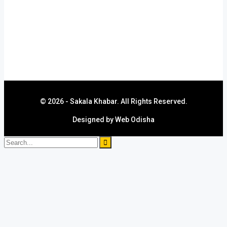
ସ୍ୱାସ୍ଥ୍ୟ
କରୋନା
ରାଶିଫଳ
ଶିକ୍ଷା ଓ ନିଯୁକ୍ତି
© 2026 - Sakala Khabar. All Rights Reserved.
Designed by
Web Odisha