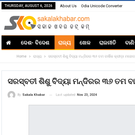
THURSDAY, AUGUST 6, 2026
About Us
Odia Unicode Converter
ଦେଶ- ବିଦେଶ
ରାଜ୍ୟ
ଖେଳ
ରାଜନୀତି
ବାଣ
Home
ରାଜ୍ୟ
ସରସ୍ବତୀ ଶିଶୁ ବିଦ୍ୟା ମନ୍ଦିରର ୩୬ ତମ ବାର୍ଷିକ କ୍ରୀଡ଼ା ମହ
ସରସ୍ବତୀ ଶିଶୁ ବିଦ୍ୟା ମନ୍ଦିରର ୩୬ ତମ ବା
Last updated
Nov 23, 2024
By
Sakala Khabar