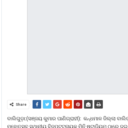
Share
ବାଲିଗୁଡ଼ା:(ସଞ୍ଜୟ କୁମାର ପାଣିଗ୍ରାହୀ): କନ୍ଧମାଳ ଜିଲ୍ଲା ବାଲିଗ
ମହୋତ୍ସବ ସ୍ଥାନୀୟ ବିଜୁପଟ୍ଟନାୟକ ମିନି ଷ୍ଟାଡିୟମ ଠାରେ ଦ