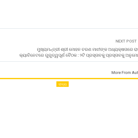
NEXT POST
ମୁଖ୍ୟମନ୍ତ୍ରୀ ଶ୍ରୀ ମୋହନ ଚରଣ ମାଝୀଙ୍କ ଅଧ୍ୟକ୍ଷତାରେ ରା
କ୍ୟାବିନେଟରେ ଗୁରୁତ୍ୱପୂର୍ଣ ବୈଠକ : ୨ଟି ପ୍ରସ୍ତାବକୁ ପ୍ରସ୍ତାବକୁ ଅନୁ
More From Aut
ରାଜ୍ୟ