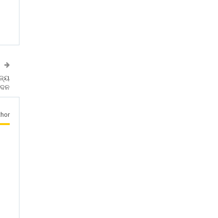
ଜ୍ୟ
ମୋଦନ
hor