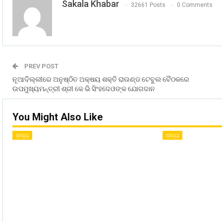
Sakala Khabar
32661 Posts
0 Comments
PREV POST
ନୂଆଦିଲ୍ଲୀରେ ଅନୁଷ୍ଠିତ ଅକ୍ଷୟ ଶକ୍ତି ରାଉଣ୍ଡ ଟେବୁଲ ବୈଠକରେ
ଉପମୁଖ୍ୟମନ୍ତ୍ରୀ ଶ୍ରୀ କେ ଭି ସିଂହଦେଓଙ୍କ ଯୋଗଦାନ
You Might Also Like
ରାଜ୍ୟ
ରାଜ୍ୟ