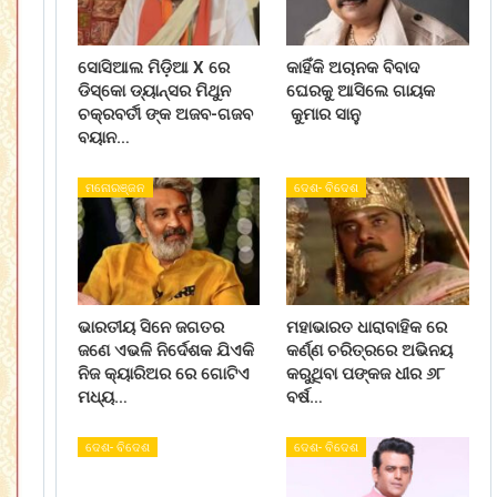
ସୋସିଆଲ ମିଡ଼ିଆ X ରେ
କାହିଁକି ଅଚାନକ ବିବାଦ
ଡିସ୍କୋ ଡ୍ୟାନ୍ସର ମିଥୁନ
ଘେରକୁ ଆସିଲେ ଗାୟକ
ଚକ୍ରବର୍ତୀ ଙ୍କ ଅଜବ-ଗଜବ
କୁମାର ସାନୁ
ବୟାନ…
ମନୋରଞ୍ଜନ
ଦେଶ- ବିଦେଶ
ଭାରତୀୟ ସିନେ ଜଗତର
ମହାଭାରତ ଧାରାବାହିକ ରେ
ଜଣେ ଏଭଳି ନିର୍ଦେଶକ ଯିଏକି
କର୍ଣ୍ଣ ଚରିତ୍ରରେ ଅଭିନୟ
ନିଜ କ୍ୟାରିଅର ରେ ଗୋଟିଏ
କରୁଥିବା ପଙ୍କଜ ଧୀର ୬୮
ମଧ୍ୟ…
ବର୍ଷ…
ଦେଶ- ବିଦେଶ
ଦେଶ- ବିଦେଶ