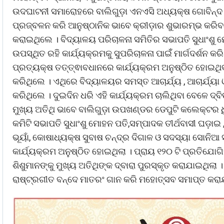
ଉଦଘାଟନୀ ସମାରୋହରେ ବାଲିଗୁଡ଼ା ଏନଏସି ଅଧ୍ୟକ୍ଷ ଗୋବିନ୍ଦ
ପ୍ରଜ୍ବଳନ କରି ଆନୁଷ୍ଠାନିକ ଭାବେ କ୍ରୀଡ଼ାର ଶୁଭାରମ୍ଭ କରି
କରାଇଥିଲେ । ବିଦ୍ୟାଳୟ ପରିଚାଳନା ସମିତିର ସଭାପତି ସୁଧାଂଶୁ
ଉପସ୍ଥିତ ରହି କାର୍ଯ୍ୟକ୍ରମକୁ ସୁପରିଚାଳନା ପାଇଁଁ ମାର୍ଗଦର୍ଶନ 
ପ୍ରତ୍ୟକ୍ଷ ତତ୍ତ୍ଵାବଧାନରେ କାର୍ଯ୍ୟକ୍ରମ ଅନୁଷ୍ଠିତ ହୋଇଥିବ
କରିଥିଲେ । ଏଥିରେ ବିଦ୍ୟାଳୟର ସମସ୍ତ ଆଚାର୍ଯ୍ୟ , ଆଚାର୍ଯ୍ୟା ଓ
କରିଥିଲେ । ଦୁଇଦିନ ଧରି ଏହି କାର୍ଯ୍ୟକ୍ରମ ଚାଲିଥିବା ବେଳେ
ମୁଖ୍ୟ ଅତିଥି ଭାବେ ବାଲିଗୁଡ଼ା ଉପଖଣ୍ଡର ଡେପୁଟି କଲେକ୍ଟର
କମିଟି ସଭାପତି ସୁଧାଂଶୁ ମୋହନ ପତି,ସମ୍ପାଦକ ତୀର୍ଥବାସୀ ଘଡ଼ା
ଭୂୟାଁ, କୋଷାଧ୍ୟକ୍ଷ ସୁବାଷ ଚନ୍ଦ୍ର ଦିଗାଳ ଓ ସଦସ୍ୟା ସୋନିଆ
କାର୍ଯ୍ୟକ୍ରମ ଅନୁଷ୍ଠିତ ହୋଇଥିଲା । ପ୍ରାୟ ୧୨୦ ଟି ପ୍ରତିଯୋଗ
ଶିଶୁମାନଙ୍କୁ ମୁଖ୍ୟ ଅତିଥିଙ୍କ ଦ୍ବାରା ପୁରସ୍କୃତ କରାଯାଇଥିଲ
ରାଷ୍ଟ୍ରଗୀତ ବନ୍ଦେ ମାତରଂ ଗାନ କରି ମହୋତ୍ସବ ସମାପ୍ତ କରା