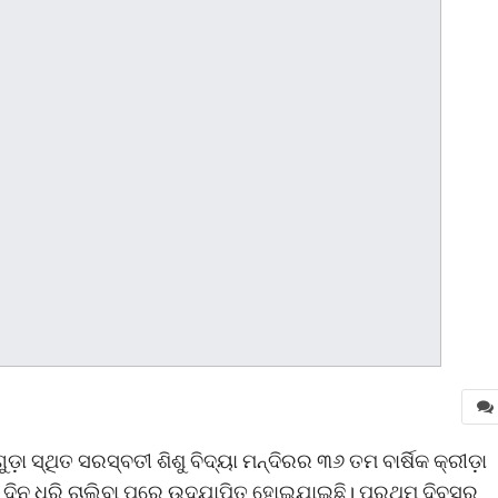
ୁଡ଼ା ସ୍ଥିତ ସରସ୍ବତୀ ଶିଶୁ ବିଦ୍ୟା ମନ୍ଦିରର ୩୬ ତମ ବାର୍ଷିକ କ୍ରୀଡ଼ା
ୁଇ ଦିନ ଧରି ଚାଲିବା ପରେ ଉଦଯାପିତ ହୋଇଯାଇଛି। ପ୍ରଥମ ଦିବସର