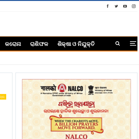
କରୋନା
ରାଶିଫଳ
ଶିକ୍ଷା ଓ ନିଯୁକ୍ତି
ଜ୍ୟ