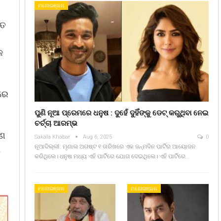
ମନୋରଞ୍ଜନ
ାତ
କ
ବରେ
ପୁଣି ନୂଆ ପ୍ରେମରେ ଧନୁଷ : ଦୁହେଁ ଦୁହିଁଙ୍କୁ ଡେଟ୍ କରୁଥିବା ନେଇ
ଚର୍ଚ୍ଚା ଆରମ୍ଭ
ରଣ
Sakala Khabar
Aug 6, 2025
0
ନୂଆଦିଲ୍ଲୀ: ମୃଣାଲ ଅଗଷ୍ଟ ୧ ତାରିଖରେ ଏକ ଜନ୍ମଦିନ ପାର୍ଟିର ଆୟୋଜନ
ା
କରିଥିଲେ। ଧନୁଷ ମଧ୍ୟ ଏହି ପାର୍ଟିରେ ଯୋଗ ଦେଇଥିଲେ। ଏହି ପାର୍ଟିରେ…
ମନୋରଞ୍ଜନ
ମନୋରଞ୍ଜନ