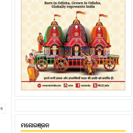
0
ମନୋରଞ୍ଜନ