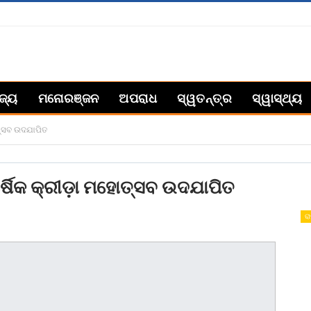
ିଜ୍ୟ
ମନୋରଞ୍ଜନ
ଅପରାଧ
ସ୍ୱତନ୍ତ୍ର
ସ୍ୱାସ୍ଥ୍ୟ
ୋତ୍ସବ ଉଦଯାପିତ
ର୍ଷିକ କ୍ରୀଡ଼ା ମହୋତ୍ସବ ଉଦଯାପିତ
ରା