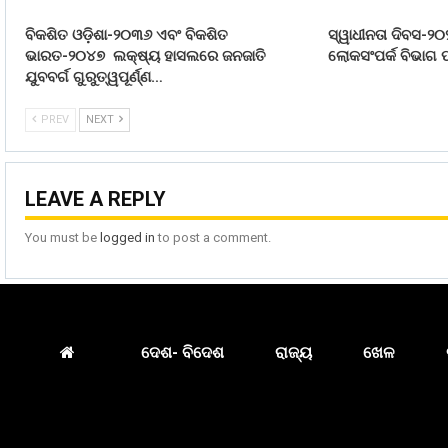
ବିକଶିତ ଓଡ଼ିଶା-୨୦୩୬ ଏବଂ ବିକଶିତ
ସ୍ୱାଧୀନତା ଦିବସ-୨୦
ଭାରତ-୨୦୪୭ ଲକ୍ଷ୍ୟ ହାସଲରେ ଜନଜାତି
ଲୋକସଂପର୍କ ବିଭାଗ ପ
ଯୁବବର୍ଗ ଗୁରୁତ୍ୱପୂର୍ଣ୍ଣ…
PREV
NEXT
LEAVE A REPLY
You must be
logged in
to post a comment.
ଦେଶ- ବିଦେଶ
ରାଜ୍ୟ
ଖେଳ