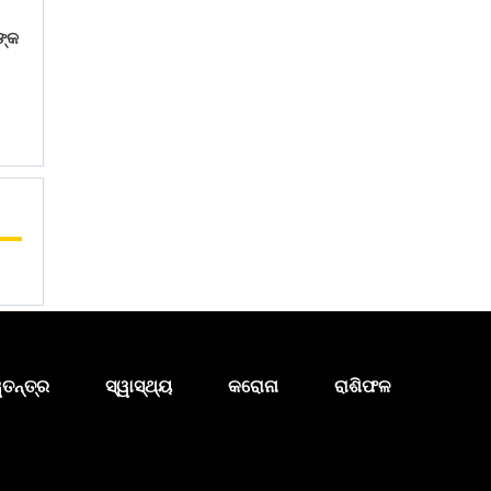
ଙ୍କ
ୱତନ୍ତ୍ର
ସ୍ୱାସ୍ଥ୍ୟ
କରୋନା
ରାଶିଫଳ