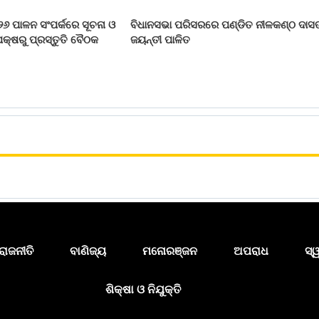
୨୬ ପାଳନ ସଂପର୍କରେ ସୂଚନା ଓ
ବିଧାନସଭା ପରିସରରେ ପଣ୍ଡିତ ନୀଳକଣ୍ଠ ଦାସ
କ୍ଷରୁ ପ୍ରସ୍ତୁତି ବୈଠକ
ଜୟନ୍ତୀ ପାଳିତ
ରାଜନୀତି
ବାଣିଜ୍ୟ
ମନୋରଞ୍ଜନ
ଅପରାଧ
ସ୍
ଶିକ୍ଷା ଓ ନିଯୁକ୍ତି