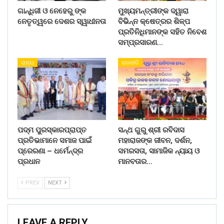
ଗାନ୍ଧିଜୀ ଓ ନେହେରୁ ଙ୍କ
ମୁଖ୍ୟମନ୍ତ୍ରୀଙ୍କ ଦ୍ୱାରା
ନେତୃତ୍ୱରେ ଦେଶର ସ୍ୱାଧୀନତା
ବିଭିନ୍ନ କ୍ଷେତ୍ରର ଶିଳ୍ପ
ପ୍ରତିନିଧିମାନଙ୍କ ସହିତ ନିବେଶ
ସମ୍ପ୍ରସାରଣ…
ରାଜ୍ୟ
ରାଜନୀତି
ପଦ୍ମ ପୁରସ୍କାରପ୍ରାପ୍ତ
ସନ୍ଥ ଗୁରୁ ଶ୍ରୀ ରବିଦାସ
ପ୍ରତିଭାମାନେ ସମାଜ ପାଇଁ
ମହାରାଜଙ୍କ ଜୀବନ, ଦର୍ଶନ,
ପ୍ରେରଣା – ଧର୍ମେନ୍ଦ୍ର
ସମରସତା, ସାମାଜିକ ନ୍ୟାୟ ଓ
ପ୍ରଧାନ
ମାନବତାର…
PREV
NEXT
LEAVE A REPLY