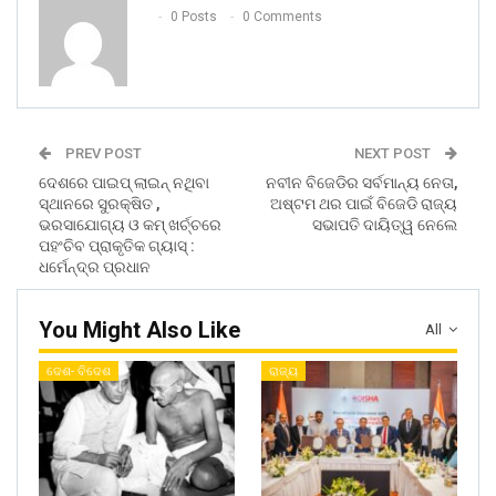
0 Posts
0 Comments
PREV POST
NEXT POST
ଦେଶରେ ପାଇପ୍ ଲାଇନ୍ ନଥିବା
ନବୀନ ବିଜେଡିର ସର୍ବମାନ୍ୟ ନେତା,
ସ୍ଥାନରେ ସୁରକ୍ଷିତ ,
ଅଷ୍ଟମ ଥର ପାଇଁ ବିଜେଡି ରାଜ୍ୟ
ଭରସାଯୋଗ୍ୟ ଓ କମ୍ ଖର୍ଚ୍ଚରେ
ସଭାପତି ଦାୟିତ୍ୱ ନେଲେ
ପହଂଚିବ ପ୍ରାକୃତିକ ଗ୍ୟାସ୍ :
ଧର୍ମେନ୍ଦ୍ର ପ୍ରଧାନ
You Might Also Like
All
ଦେଶ- ବିଦେଶ
ରାଜ୍ୟ