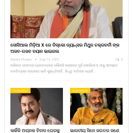
ସୋସିଆଲ ମିଡ଼ିଆ X ରେ ଡିସ୍କୋ ଡ୍ୟାନ୍ସର ମିଥୁନ ଚକ୍ରବର୍ତୀ ଙ୍କ
ଅଜବ-ଗଜବ ବୟାନ ଭାଇରଲ
Sakala Khabar
Aug 14, 2025
0
ବଲିଉଡ ଜଗତରେ ଯେତେବେଳେ କୌଣସି କଳାକାର ମୁହଁ ଖୋଲିଥାଏ, ତାକୁ ସମସ୍ତେ
ଚଳଚିତ୍ରର ଡାଇଲଗ ଭାବି ଶୁଣନ୍ତିନାହିଁ , କିନ୍ତୁ ବର୍ତମାନ ଯେଉଁ…
ମନୋରଞ୍ଜନ
ମନୋରଞ୍ଜନ
କାହିଁକି ଅଚାନକ ବିବାଦ ଘେରକୁ
ଭାରତୀୟ ସିନେ ଜଗତର ଜଣେ