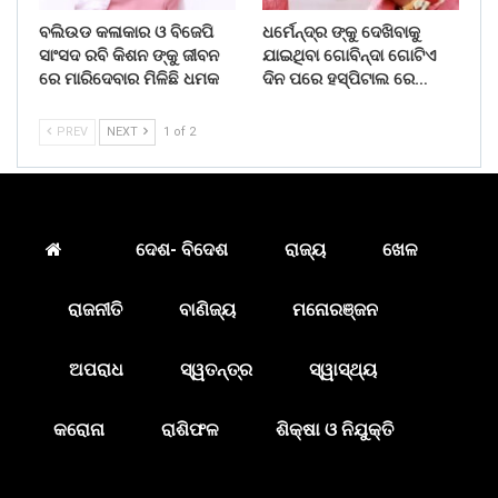
ବଲିଉଡ କଳାକାର ଓ ବିଜେପି
ଧର୍ମେନ୍ଦ୍ର ଙ୍କୁ ଦେଖିବାକୁ
ସାଂସଦ ରବି କିଶନ ଙ୍କୁ ଜୀବନ
ଯାଇଥିବା ଗୋବିନ୍ଦା ଗୋଟିଏ
ରେ ମାରିଦେବାର ମିଳିଛି ଧମକ
ଦିନ ପରେ ହସ୍ପିଟାଲ ରେ…
PREV
NEXT
1 of 2
ଦେଶ- ବିଦେଶ
ରାଜ୍ୟ
ଖେଳ
ରାଜନୀତି
ବାଣିଜ୍ୟ
ମନୋରଞ୍ଜନ
ଅପରାଧ
ସ୍ୱତନ୍ତ୍ର
ସ୍ୱାସ୍ଥ୍ୟ
କରୋନା
ରାଶିଫଳ
ଶିକ୍ଷା ଓ ନିଯୁକ୍ତି