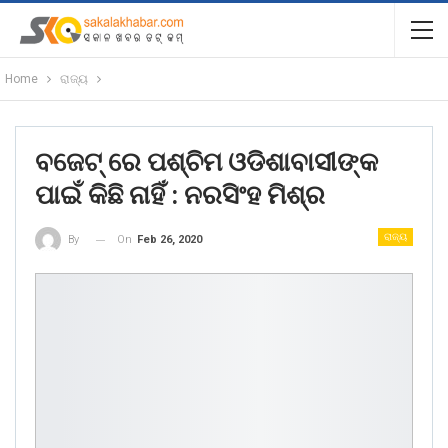
Home
ରାଜ୍ୟ
ବଜେଟ୍ ରେ ପଶ୍ଚିମ ଓଡିଶାବାସୀଙ୍କ
ପାଇଁ କିଛି ନାହିଁ : ନରସିଂହ ମିଶ୍ର
ରାଜ୍ୟ
On
Feb 26, 2020
By