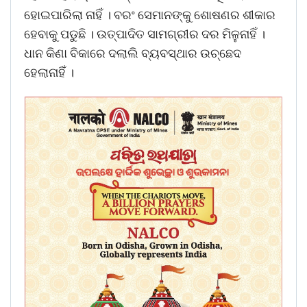
ହୋଇପାରିଲା ନାହିଁ । ବରଂ ସେମାନଙ୍କୁ ଶୋଷଣର ଶୀକାର
ହେବାକୁ ପଡୁଛି । ଉତ୍ପାଦିତ ସାମଗ୍ରୀର ଦର ମିଳୁନାହିଁ ।
ଧାନ କିଣା ବିକାରେ ଦଲାଲି ବ୍ୟବସ୍ଥାର ଉଚ୍ଛେଦ
ହେଲାନାହିଁ ।