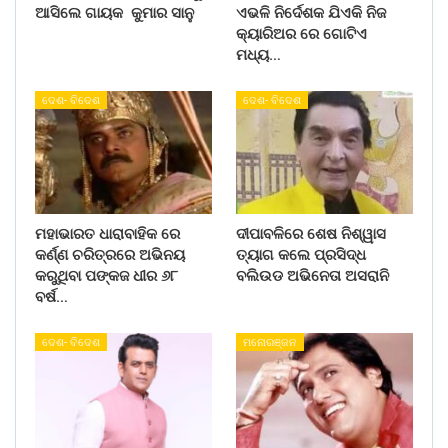
ଆସିଲେ ଗାୟକ କୁମାର ସାନୁ
ଏଭଳି ନିର୍ଦେଶକ ଯିଏକି ନିଜ
କ୍ୟାରିଅର ରେ ଗୋଟିଏ
ମଧ୍ୟ…
ଦେଶ- ବିଦେଶ
ଦେଶ- ବିଦେଶ
ମହାଭାରତ ଧାରାବାହିକ ରେ
ଦୀପାବଳିରେ ଶେଷ ନିଶ୍ୱାସ
କର୍ଣ୍ଣ ଚରିତ୍ରରେ ଅଭିନୟ
ତ୍ୟାଗ କଲେ ପ୍ରସିଦ୍ଧ
କରୁଥିବା ପଙ୍କଜ ଧୀର ୬୮
ବଲିଉଡ ଅଭିନେତା ଅସରାନି
ବର୍ଷ…
ଦେଶ- ବିଦେଶ
ମନୋରଞ୍ଜନ