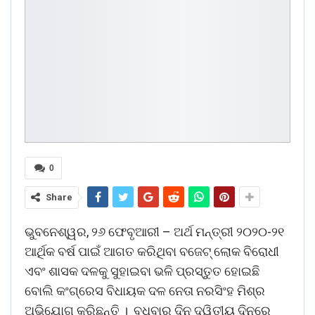
0
Share
ଭୁବନେଶ୍ୱର, ୨୬ ଫେବୃଆରୀ – ଅର୍ଥ ମନ୍ତ୍ରୀ ୨୦୨୦-୨୧
ଆର୍ଥିକ ବର୍ଷ ପାଇଁ ଆଗତ କରିଥିବା ବଜେଟ୍ ଲୋକ ବିରୋଧୀ
ଏବଂ ଶାସକ ଦଳକୁ ସୁହାଇବା ଭଳି ପ୍ରସ୍ତୁତ ହୋଇଛି
ବୋଲି କଂଗ୍ରେସ ବିଧାୟକ ଦଳ ନେତା ନରସିଂହ ମିଶ୍ର
ଅଭିଯୋଗ କରିଛନ୍ତି । ବୁଧବାର ଦିନ ଦ୍ୱିତୀୟ ଦିନରେ