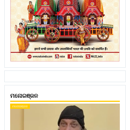
ମନୋରଞ୍ଜନ
ମନୋରଞ୍ଜନ