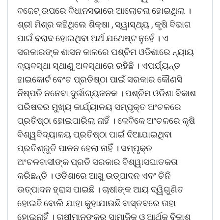
ବଜେଟ୍ ଉପରେ ବିଧାନସଭାରେ ଆଲୋଚନା ହୋଇଥିଲା ।
ଶ୍ରୀ ମିଶ୍ର କହିଥିଲେ ଶିକ୍ଷା , ସ୍ୱାସ୍ଥ୍ୟ , କୃଷି ବିଭାଗ
ପାଇଁ ବରାଦ ହୋଇଥିବା ଅର୍ଥ ଯଥେଷ୍ଟ ନୁହେଁ । ଏ
ସରକାରଙ୍କ ଶାସନ କାଳରେ ପଶ୍ଚିମ ଓଡିଶାରେ ନ୍ୟାୟ
ବ୍ୟବସ୍ଥା ସ୍ଥାଣୁ ଅବସ୍ଥାରେ ରହିଛି । ଏପର୍ଯ୍ୟନ୍ତ
ହାଇକୋର୍ଟ ବେଂଚ ପ୍ରତିଷ୍ଠା ପାଇଁ ସରକାର କୌଣସି
ନିଷ୍ପତି ନନେବା ଦୁର୍ଭାଗ୍ୟଜନକ । ପଶ୍ଚିମ ଓଡିଶା ବିକାଶ
ପରିଷଦର ମୁଖ୍ୟ କାର୍ଯ୍ୟାଳୟ ସମ୍ପୃକ୍ତ ଅଂଚଳରେ
ପ୍ରତିଷ୍ଠା ହୋଇପାରିଲା ନାହିଁ । କେବିକେ ଅଂଚଳରେ କୃଷି
ବିଶ୍ୱବିଦ୍ୟାଳୟ ପ୍ରତିଷ୍ଠା ପାଇଁ ଦିଆଯାଇଥିବା
ପ୍ରତିଶ୍ରୁତି ପାଳନ ହେଲା ନାହିଁ । ସମ୍ପୃକ୍ତ
ଅଂଚଳବାସୀଙ୍କ ପ୍ରତି ସରକାର ବିଶ୍ୱାସଘାତକତା
କରିଛନ୍ତି । ଓଡିଶାରେ ଆଖୁ ଉତ୍ପାଦନ ଏବଂ ଚିନି
ଉତ୍ପାଦନ ହ୍ରାସ ପାଇଛି । ଚାଷୀଙ୍କ ଆୟ ଦ୍ୱିଗୁଣିତ
ହୋଇଛି ବୋଲି ଯାହା କୁହାଯାଉଛି ବାସ୍ତବରେ ତାହା
ହୋଇନାହିଁ । ଚାଷୀମାନଙ୍କର ସାମାଜିକ ଓ ଆର୍ଥିକ ବିକାଶ