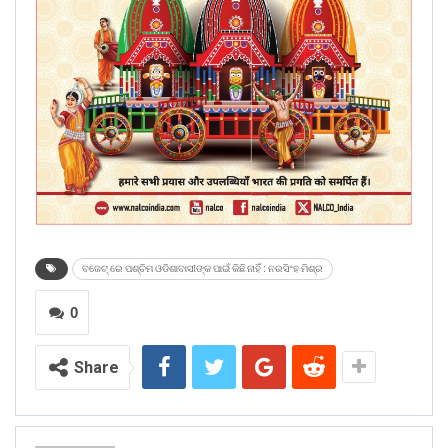
ବଜେଟ୍ ରେ ପଶ୍ଚିମ ଓଡିଶାବାସୀଙ୍କ ପାଇଁ କିଛି ନାହିଁ : ନରସିଂହ ମିଶ୍ର
0
Share