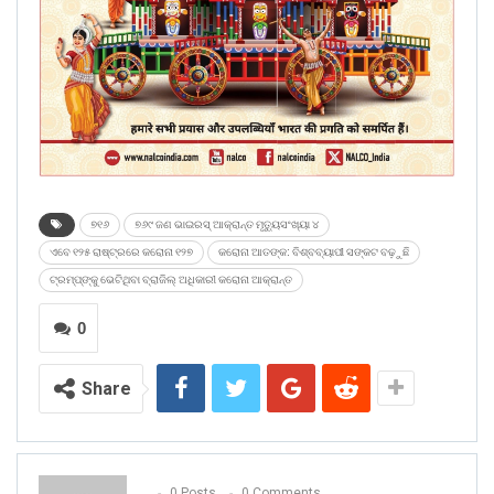
୭୧୬
୭୬୯ ଜଣ ଭାଇରସ୍‌ ଆକ୍ରାନ୍ତ ମୃତ୍ୟୁସଂଖ୍ୟା ୪
ଏବେ ୧୨୫ ରାଷ୍ଟ୍ରରେ କରୋନା ୧୨୭
କରୋନା ଆତଙ୍କ: ବିଶ୍ବବ୍ୟାପୀ ସଙ୍କଟ ବଢ଼ୁଛି
ଟ୍ରମ୍ପ୍‌ଙ୍କୁ ଭେଟିଥିବା ବ୍ରାଜିଲ୍‌ ଅଧିକାରୀ କରୋନା ଆକ୍ରାନ୍ତ
0
Share
0 Posts
0 Comments