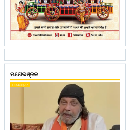
ମନୋରଞ୍ଜନ
ମନୋରଞ୍ଜନ