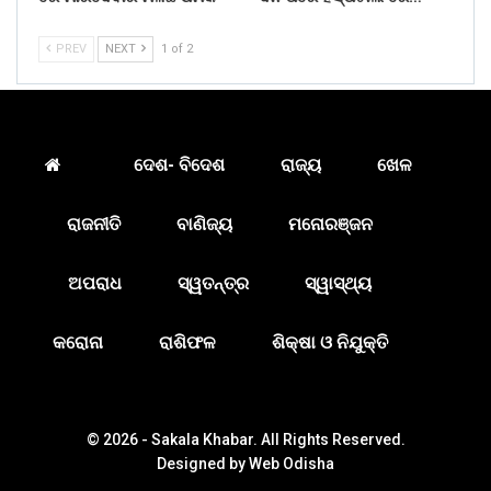
PREV
NEXT
1 of 2
ଦେଶ- ବିଦେଶ
ରାଜ୍ୟ
ଖେଳ
ରାଜନୀତି
ବାଣିଜ୍ୟ
ମନୋରଞ୍ଜନ
ଅପରାଧ
ସ୍ୱତନ୍ତ୍ର
ସ୍ୱାସ୍ଥ୍ୟ
କରୋନା
ରାଶିଫଳ
ଶିକ୍ଷା ଓ ନିଯୁକ୍ତି
© 2026 - Sakala Khabar. All Rights Reserved.
Designed by
Web Odisha