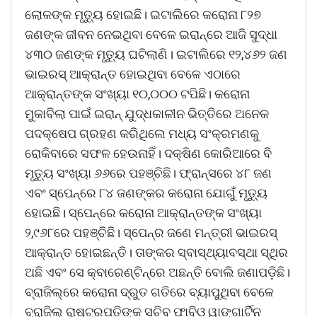
ଲୋକଙ୍କ ମୃତ୍ୟୁ ହୋଇଛି। ଇଟାଲିରେ କରୋନା ୮୨୭
ଜଣଙ୍କ ଜୀବନ ନେଇଥିବା ବେଳେ ଇରାନ୍‌ରେ ଆଜି ସୁଦ୍ଧା
୪୩୦ ଜଣଙ୍କ ମୃତ୍ୟୁ ଘଟିଲାଣି। ଇଟାଲିରେ ୧୨,୪୬୨ ଜଣ
ଭାଇରସ୍‌ ଆକ୍ରାନ୍ତ ହୋଇଥିବା ବେଳେ ଏଠାରେ
ଆକ୍ରାନ୍ତଙ୍କ ସଂଖ୍ୟା ୧୦,୦୦୦ ଟପିଛି। କରୋନା
ମୁକାବିଲା ପାଇଁ ଇରାନ୍‌ ଯୁଦ୍ଧକାଳୀନ ଭିତ୍ତିରେ ଅନେକ
ପଦକ୍ଷେପ ଗ୍ରହଣ କରିଥିଲେ ମଧ୍ୟ ସଂକ୍ରମଣକୁ
ରୋକିବାରେ ସଫଳ ହେଉନାହିଁ। ଦକ୍ଷିଣ କୋରିଆରେ ବି
ମୃତ୍ୟୁ ସଂଖ୍ୟା ୬୬ରେ ପହଞ୍ଚିଛି। ଫ୍ରାନ୍ସରେ ୪୮ ଜଣ
ଏବଂ ସ୍ପେନ୍‌ରେ ୮୪ ଜଣଙ୍କର କରୋନା ଯୋଗୁଁ ମୃତ୍ୟୁ
ହୋଇଛି। ସ୍ପେନ୍‌ରେ କରୋନା ଆକ୍ରାନ୍ତଙ୍କ ସଂଖ୍ୟା
୨,୯୬୮ରେ ପହଞ୍ଚିଛି। ସ୍ପେନ୍‌ର ଜଣେ ମନ୍ତ୍ରୀ ଭାଇରସ୍‌
ଆକ୍ରାନ୍ତ ହୋଇଛନ୍ତି। ତାଙ୍କର ସ୍ବାସ୍ଥ୍ୟାବସ୍ଥା ସ୍ଥିର
ଅଛି ଏବଂ ସେ କ୍ବାରେଣ୍ଟିନ୍‌ରେ ଅଛନ୍ତି ବୋଲି ଜଣାପଡ଼ିଛି।
ବ୍ରାଜିଲ୍‌ରେ କରୋନା ଦ୍ରୁତ ଗତିରେ ବ୍ୟାପୁଥିବା ବେଳେ
ବ୍ରାଜିଲ୍‌ ରାଷ୍ଟ୍ରପତିଙ୍କ ସଚିବ ଫାବିଓ ୱାଙ୍ଗାର୍ଟିନ