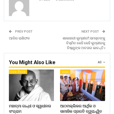
PREV POST
NEXT POST
ଆଜିର ରାଶିଫଳ
ଶାକାହାରୀ କୁମ୍ଭୀର!:ସମସ୍ତଙ୍କୁ
ବିସ୍ମିତ କେହି କେହି କୁମ୍ଭୀରକୁ
ବିଷ୍ଣୁଙ୍କ ଅବତାର ଭାବନ୍ତି।
You Might Also Like
All
ଦେଶ- ବିଦେଶ
ରାଜ୍ୟ
ମହାତ୍ମା ଗାନ୍ଧୀ ଓ ସ୍ୱାଧୀନତା
ଆଠମଲ୍ଲିକର ଆର୍ଥିକ ଓ
ସଂଗ୍ରାମ
ସାମାଜିକ ପ୍ରଗତି ତ୍ୱରାନ୍ୱିତ