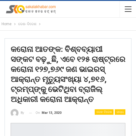
Home
ଦେଶ- ବିଦେଶ
କରୋନା ଆତଙ୍କ: ବିଶ୍ବବ୍ୟାପୀ
ସଙ୍କଟ ବଢ଼ୁଛି, ଏବେ ୧୨୫ ରାଷ୍ଟ୍ରରେ
କରୋନା ୧୨୭,୭୬୯ ଜଣ ଭାଇରସ୍‌
ଆକ୍ରାନ୍ତ ମୃତ୍ୟୁସଂଖ୍ୟା ୪,୭୧୬,
ଟ୍ରମ୍ପ୍‌ଙ୍କୁ ଭେଟିଥିବା ବ୍ରାଜିଲ୍‌
ଅଧିକାରୀ କରୋନା ଆକ୍ରାନ୍ତ
ଦେଶ- ବିଦେଶ
ରାଜ୍ୟ
On
Mar 13, 2020
By