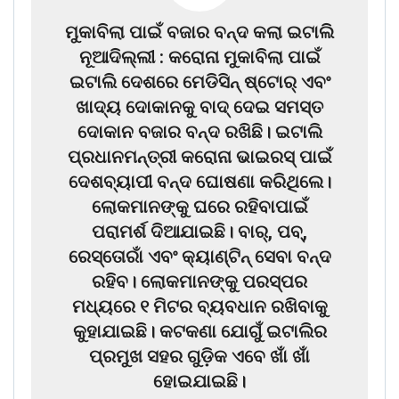
ମୁକାବିଲା ପାଇଁ ବଜାର ବନ୍ଦ କଲା ଇଟାଲି
ନୂଆଦିଲ୍ଲୀ : କରୋନା ମୁକାବିଲା ପାଇଁ
ଇଟାଲି ଦେଶରେ ମେଡିସିନ୍‌ ଷ୍ଟୋର୍‌ ଏବଂ
ଖାଦ୍ୟ ଦୋକାନକୁ ବାଦ୍‌ ଦେଇ ସମସ୍ତ
ଦୋକାନ ବଜାର ବନ୍ଦ ରଖିଛି। ଇଟାଲି
ପ୍ରଧା‌ନମନ୍ତ୍ରୀ କରୋନା ଭାଇରସ୍‌ ପାଇଁ
ଦେଶବ୍ୟାପୀ ବନ୍ଦ ଘୋଷଣା କରିଥିଲେ।
ଲୋକମାନଙ୍କୁ ଘରେ ରହିବାପାଇଁ
ପରାମର୍ଶ ଦିଆଯାଇଛି। ବାର୍‌, ପବ୍‌,
ରେସ୍ତୋରାଁ ଏବଂ କ୍ୟାଣ୍ଟିନ୍‌ ସେବା ବନ୍ଦ
ରହିବ। ଲୋକମାନଙ୍କୁ ପରସ୍ପର
ମଧ୍ୟରେ ୧ ମିଟର ବ୍ୟବଧାନ ରଖିବାକୁ
କୁହାଯାଇଛି। କଟକଣା ଯୋଗୁଁ ଇଟାଲିର
ପ୍ରମୁଖ ସହର ଗୁଡ଼ିକ ଏବେ ଖାଁ ଖାଁ
ହୋଇଯାଇଛି।