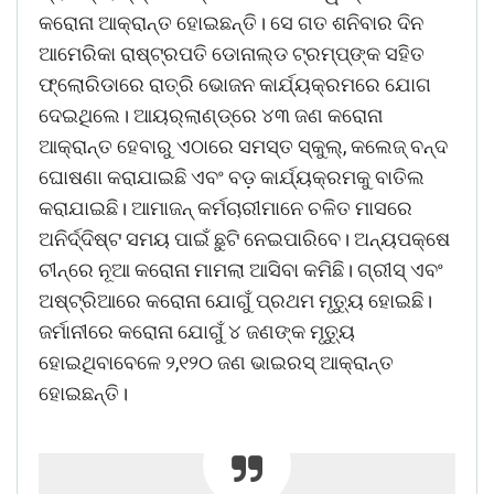
କରୋନା ଆକ୍ରାନ୍ତ ହୋଇଛନ୍ତି। ସେ ଗତ ଶନିବାର ଦିନ
ଆମେରିକା ରାଷ୍ଟ୍ରପତି ଡୋନାଲ୍‌ଡ ଟ୍ରମ୍ପ୍‌ଙ୍କ ସହିତ
ଫ୍ଲୋରିଡାରେ ରାତ୍ରି ଭୋଜନ କାର୍ଯ୍ୟକ୍ରମରେ ଯୋଗ
ଦେଇଥିଲେ। ଆୟର୍‌ଲାଣ୍ଡ୍‌ରେ ୪୩ ଜଣ କରୋନା
ଆକ୍ରାନ୍ତ ହେବାରୁ ଏଠାରେ ସମସ୍ତ ସ୍କୁଲ୍‌, କଲେଜ୍‌ ବନ୍ଦ
ଘୋଷଣା କରାଯାଇଛି ଏବଂ ବଡ଼ କାର୍ଯ୍ୟକ୍ରମକୁ ବାତିଲ
କରାଯାଇଛି। ଆମାଜନ୍ କର୍ମଚାରୀମାନେ ଚଳିତ ମାସ‌ରେ
ଅନିର୍ଦ୍ଦିଷ୍ଟ ସମୟ ପାଇଁ ଛୁଟି ନେଇପାରିବେ। ଅନ୍ୟପକ୍ଷେ
ଚୀନ୍‌ରେ ନୂଆ କରୋନା ମାମଲା ଆସିବା କମିଛି। ଗ୍ରୀସ୍‌ ଏବଂ
ଅଷ୍ଟ୍ରିଆରେ କରୋନା ଯୋଗୁଁ ପ୍ରଥମ ମୃତ୍ୟୁ ହୋଇଛି।
ଜର୍ମାନୀରେ କରୋନା ଯୋଗୁଁ ୪ ଜଣଙ୍କ ମୃତ୍ୟୁ
ହୋଇଥିବାବେଳେ ୨,୧୨୦ ଜଣ ଭାଇରସ୍‌ ଆକ୍ରାନ୍ତ
ହୋଇଛନ୍ତି।