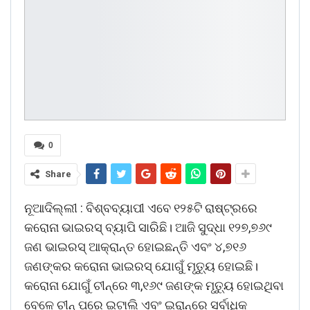
0
Share
ନୂଆଦିଲ୍ଲୀ : ବିଶ୍ବବ୍ୟାପୀ ଏବେ ୧୨୫ଟି ରାଷ୍ଟ୍ରରେ
କରୋନା ଭାଇରସ୍‌ ବ୍ୟାପି ସାରିଛି। ଆଜି ସୁଦ୍ଧା ୧୨୭,୭୬୯
ଜଣ ଭାଇରସ୍‌ ଆକ୍ରାନ୍ତ ହୋଇଛନ୍ତି ଏବଂ ୪,୭୧୬
ଜଣଙ୍କର କରୋନା ଭାଇରସ୍‌ ଯୋଗୁଁ ମୃତ୍ୟୁ ହୋଇଛି।
କରୋନା ଯୋଗୁଁ ଚୀନ୍‌ରେ ୩,୧୬୯ ଜଣଙ୍କ ମୃତ୍ୟୁ ହୋଇଥିବା
ବେଳେ ଚୀନ୍‌ ପରେ ଇଟାଲି ଏବଂ ଇରାନ୍‌ରେ ସର୍ବାଧିକ