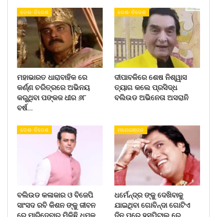
ଦେଶ- ବିଦେଶ
ଦେଶ- ବିଦେଶ
ମହାଭାରତ ଧାରାବାହିକ ରେ
ଦୀପାବଳିରେ ଶେଷ ନିଶ୍ୱାସ
କର୍ଣ୍ଣ ଚରିତ୍ରରେ ଅଭିନୟ
ତ୍ୟାଗ କଲେ ପ୍ରସିଦ୍ଧ
କରୁଥିବା ପଙ୍କଜ ଧୀର ୬୮
ବଲିଉଡ ଅଭିନେତା ଅସରାନି
ବର୍ଷ…
ଦେଶ- ବିଦେଶ
ମନୋରଞ୍ଜନ
ବଲିଉଡ କଳାକାର ଓ ବିଜେପି
ଧର୍ମେନ୍ଦ୍ର ଙ୍କୁ ଦେଖିବାକୁ
ସାଂସଦ ରବି କିଶନ ଙ୍କୁ ଜୀବନ
ଯାଇଥିବା ଗୋବିନ୍ଦା ଗୋଟିଏ
ରେ ମାରିଦେବାର ମିଳିଛି ଧମକ
ଦିନ ପରେ ହସ୍ପିଟାଲ ରେ…