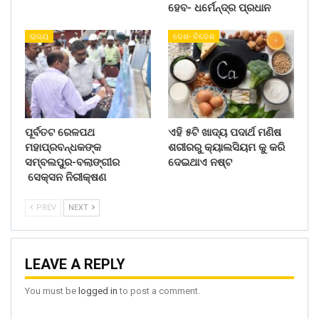
ହେବ- ଧର୍ମେନ୍ଦ୍ର ପ୍ରଧାନ
ରାଜ୍ୟ
ଦେଶ- ବିଦେଶ
ପୂର୍ବତଟ ରେଳପଥ
ଏହି ୫ଟି ଖାଦ୍ୟ ପଦାର୍ଥ ମଣିଷ
ମହାପ୍ରବନ୍ଧକଙ୍କ
ଶରୀରରୁ କ୍ୟାଲସିୟମ କୁ କରି
ସମ୍ବଲପୁର-ବଲାଙ୍ଗୀର
ଦେଇଥାଏ ନଷ୍ଟ
ସେକ୍ସନ ନିରୀକ୍ଷଣ
PREV
NEXT
LEAVE A REPLY
You must be
logged in
to post a comment.