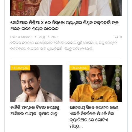
ସୋସିଆଲ ମିଡ଼ିଆ X ରେ ଡିସ୍କୋ ଡ୍ୟାନ୍ସର ମିଥୁନ ଚକ୍ରବର୍ତୀ ଙ୍କ
ଅଜବ-ଗଜବ ବୟାନ ଭାଇରଲ
Sakala Khabar
Aug 14, 2025
0
ବଲିଉଡ ଜଗତରେ ଯେତେବେଳେ କୌଣସି କଳାକାର ମୁହଁ ଖୋଲିଥାଏ, ତାକୁ ସମସ୍ତେ
ଚଳଚିତ୍ରର ଡାଇଲଗ ଭାବି ଶୁଣନ୍ତିନାହିଁ , କିନ୍ତୁ ବର୍ତମାନ ଯେଉଁ…
ମନୋରଞ୍ଜନ
ମନୋରଞ୍ଜନ
କାହିଁକି ଅଚାନକ ବିବାଦ ଘେରକୁ
ଭାରତୀୟ ସିନେ ଜଗତର ଜଣେ
ଆସିଲେ ଗାୟକ କୁମାର ସାନୁ
ଏଭଳି ନିର୍ଦେଶକ ଯିଏକି ନିଜ
କ୍ୟାରିଅର ରେ ଗୋଟିଏ
ମଧ୍ୟ…