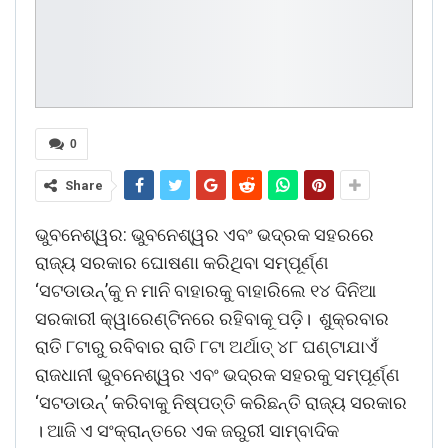
0
Share
ଭୁବନେଶ୍ୱର: ଭୁବନେଶ୍ୱର ଏବଂ ଭଦ୍ରକ ସହରରେ
ରାଜ୍ୟ ସରକାର ଘୋଷଣା କରିଥିବା ସମ୍ପୂର୍ଣ୍ଣ
‘ସଟଡାଉନ୍’କୁ ନ ମାନି ବାହାରକୁ ବାହାରିଲେ ୧୪ ଦିନିଆ
ସରକାରୀ କ୍ୱାରେଣ୍ଟିନରେ ରହିବାକୂ ପଡ଼ି। ଶୁକ୍ରବାର
ରାତି ୮ଟାରୁ ରବିବାର ରାତି ୮ଟା ଅର୍ଥାତ୍ ୪୮ ଘଣ୍ଟାଯାଏଁ
ରାଜଧାନୀ ଭୁବନେଶ୍ୱର ଏବଂ ଭଦ୍ରକ ସହରକୁ ସମ୍ପୂର୍ଣ୍ଣ
‘ସଟଡାଉନ୍’ କରିବାକୁ ନିଷ୍ପତ୍ତି କରିଛନ୍ତି ରାଜ୍ୟ ସରକାର
। ଆଜି ଏ ସଂକ୍ରାନ୍ତରେ ଏକ ଜରୁରୀ ସାମ୍ବାଦିକ