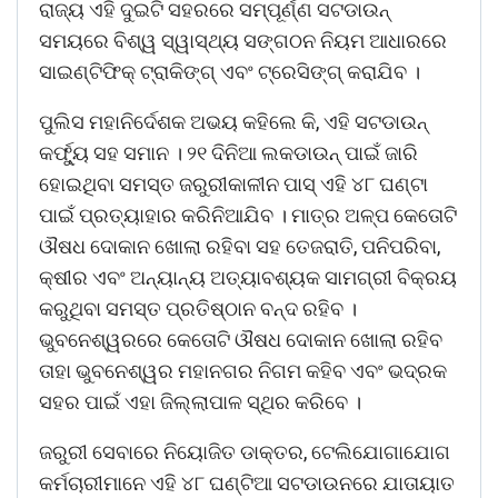
ରାଜ୍ୟ ଏହି ଦୁଇଟି ସହରରେ ସମ୍ପୂର୍ଣ୍ଣ ସଟଡାଉନ୍
ସମୟରେ ବିଶ୍ୱ ସ୍ୱାସ୍ଥ୍ୟ ସଙ୍ଗଠନ ନିୟମ ଆଧାରରେ
ସାଇଣ୍ଟିଫିକ୍ ଟ୍ରାକିଙ୍ଗ୍ ଏବଂ ଟ୍ରେସିଙ୍ଗ୍ କରାଯିବ ।
ପୁଲିସ ମହାନିର୍ଦେଶକ ଅଭୟ କହିଲେ କି, ଏହି ସଟଡାଉନ୍
କର୍ଫ୍ୟୁ ସହ ସମାନ । ୨୧ ଦିନିଆ ଲକଡାଉନ୍ ପାଇଁ ଜାରି
ହୋଇଥିବା ସମସ୍ତ ଜରୁରୀକାଳୀନ ପାସ୍ ଏହି ୪୮ ଘଣ୍ଟା
ପାଇଁ ପ୍ରତ୍ୟାହାର କରିନିଆଯିବ । ମାତ୍ର ଅଳ୍ପ କେତୋଟି
ଔଷଧ ଦୋକାନ ଖୋଲା ରହିବା ସହ ତେଜରାତି, ପନିପରିବା,
କ୍ଷୀର ଏବଂ ଅନ୍ୟାନ୍ୟ ଅତ୍ୟାବଶ୍ୟକ ସାମଗ୍ରୀ ବିକ୍ରୟ
କରୁଥିବା ସମସ୍ତ ପ୍ରତିଷ୍ଠାନ ବନ୍ଦ ରହିବ ।
ଭୁବନେଶ୍ୱରରେ କେତୋଟି ଔଷଧ ଦୋକାନ ଖୋଲା ରହିବ
ତାହା ଭୁବନେଶ୍ୱର ମହାନଗର ନିଗମ କହିବ ଏବଂ ଭଦ୍ରକ
ସହର ପାଇଁ ଏହା ଜିଲ୍ଲାପାଳ ସ୍ଥିର କରିବେ ।
ଜରୁରୀ ସେବାରେ ନିୟୋଜିତ ଡାକ୍ତର, ଟେଲିଯୋଗାଯୋଗ
କର୍ମଚାରୀମାନେ ଏହି ୪୮ ଘଣ୍ଟିଆ ସଟଡାଉନରେ ଯାତାୟାତ