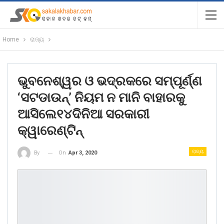
Home
ରାଜ୍ୟ
ଭୁବନେଶ୍ୱର ଓ ଭଦ୍ରକରେ ସମ୍ପୂର୍ଣ୍ଣ
‘ସଟଡାଉନ୍’ ନିୟମ ନ ମାନି ବାହାରକୁ
ଆସିଲେ୧୪ଦିନିଆ ସରକାରୀ
କ୍ୱାରେଣ୍ଟିନ୍
ରାଜ୍ୟ
On
Apr 3, 2020
By