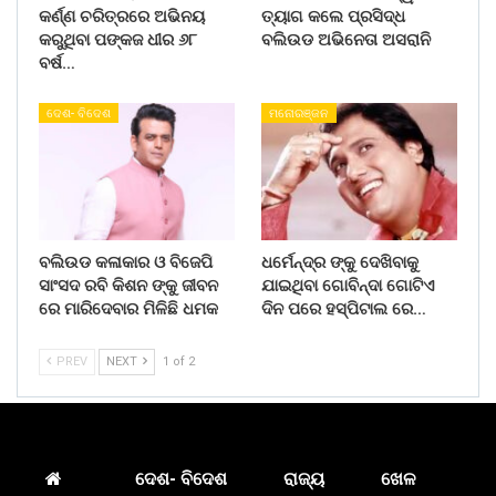
କର୍ଣ୍ଣ ଚରିତ୍ରରେ ଅଭିନୟ
ତ୍ୟାଗ କଲେ ପ୍ରସିଦ୍ଧ
କରୁଥିବା ପଙ୍କଜ ଧୀର ୬୮
ବଲିଉଡ ଅଭିନେତା ଅସରାନି
ବର୍ଷ…
ଦେଶ- ବିଦେଶ
ମନୋରଞ୍ଜନ
ବଲିଉଡ କଳାକାର ଓ ବିଜେପି
ଧର୍ମେନ୍ଦ୍ର ଙ୍କୁ ଦେଖିବାକୁ
ସାଂସଦ ରବି କିଶନ ଙ୍କୁ ଜୀବନ
ଯାଇଥିବା ଗୋବିନ୍ଦା ଗୋଟିଏ
ରେ ମାରିଦେବାର ମିଳିଛି ଧମକ
ଦିନ ପରେ ହସ୍ପିଟାଲ ରେ…
PREV
NEXT
1 of 2
ଦେଶ- ବିଦେଶ
ରାଜ୍ୟ
ଖେଳ