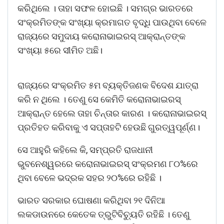
କରିଥିଲେ । ତାହା ସଫଳ ହୋଇଛି । ସମଗ୍ର ଭାରତରେ
ସଂକ୍ରମିତଙ୍କ ସଂଖ୍ୟା କ୍ରମାଗତ ବୃଦ୍ଧି ପାଉଥିବା ବେଳେ
ରାଜ୍ୟରେ ସମୁଦାୟ କରୋନାଭାଇରସ୍ ଆକ୍ରାନ୍ତଙ୍କ
ସଂଖ୍ୟା ୫ରେ ସୀମିତ ଅଛି।
ରାଜ୍ୟରେ ସଂକ୍ରମିତ ୫ମ ବ୍ୟକ୍ତିଜଣକ ବିଦେଶ ଯାତ୍ରା
କରି ନ ଥିଲେ । ତେଣୁ ସେ କେମିତି କରୋନାଭାଇରସ୍
ଆକ୍ରାନ୍ତ ହେଲେ ତାହା ଚିନ୍ତାର କାରଣ । କରୋନାଭାଇରସ୍
ପ୍ରତିହତ କରିବାକୁ ଏ ସପ୍ତାହଟି ହେଉଛି ଗୁରତ୍ୱପୂର୍ଣ୍ଣ।
ସେ ଆହୁରି କହିଲେ କି, ସମ୍ପ୍ରତି ରାଜଧାନୀ
ଭୁବନେଶ୍ୱରରେ କରୋନାଭାଇରସ୍ ସଂକ୍ରମଣ ୮୦%ରେ
ଥିବା ବେଳେ ଭଦ୍ରକ ସହର ୨୦%ରେ ରହିଛି ।
ଭାରତ ସରକାର ଘୋଷଣା କରିଥିବା ୨୧ ଦିନିଆ
ଲକଡାଉନରେ କେତେକ ତ୍ରୁଟିବିଚୁ୍ୟତି ରହିଛି । ତେଣୁ