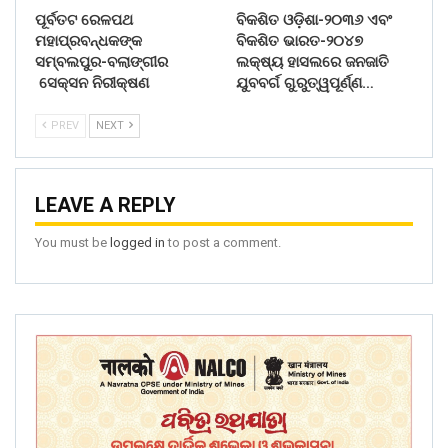
ପୂର୍ବତଟ ରେଳପଥ
ବିକଶିତ ଓଡ଼ିଶା-୨୦୩୬ ଏବଂ
ମହାପ୍ରବନ୍ଧକଙ୍କ
ବିକଶିତ ଭାରତ-୨୦୪୭
ସମ୍ବଲପୁର-ବଲାଙ୍ଗୀର
ଲକ୍ଷ୍ୟ ହାସଲରେ ଜନଜାତି
ସେକ୍ସନ ନିରୀକ୍ଷଣ
ଯୁବବର୍ଗ ଗୁରୁତ୍ୱପୂର୍ଣ୍ଣ…
PREV
NEXT
LEAVE A REPLY
You must be
logged in
to post a comment.