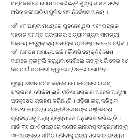
ସମ୍ମିଳନୀରେ ଘୋଷଣା କରିଛନ୍ତି ମୁଖ୍ୟ ଶାସନ ସଚିବ
ଅସିତ ତ୍ରୀପାଠି ଓ ପୁଲିସ ମହାନିର୍ଦେଶକ ଅଭୟ ।
ଏହି ୪୮ ଘଣ୍ଟା ମଧ୍ୟରେ ଭୁବନେଶ୍ୱର ଏବଂ ଭଦ୍ରକ
ସହରର ସମସ୍ତ ପ୍ରକାରର ଅତ୍ୟାବଶ୍ୟକ ସାମଗ୍ରୀ
ବିକ୍ରୟ କରୁଥିବ ବ୍ୟାବସାୟିକ ପ୍ରତିଷ୍ଠାନ ବନ୍ଦ ରହିବ ।
ଏହି ଆଦେଶ ଅମାନ୍ୟ କରି କୌଣସି ବ୍ୟକ୍ତିବିଶେଷ
ବାହାରେ ବୁଲାବୁଲି କରୁଥିବା ଦେଖିଲେ ତାଙ୍କୁ ଧରି ନେଇ ୧୪
ଦିନ ପାଇଁ ସରକାରୀ କ୍ୱାରେଣ୍ଟିନରେ ରଖାଯିବ ।
ମୁଖ୍ୟ ଶାସନ ସଚିବ କହିଲେ ଯେ କରୋନାଭାଇରସ୍
ସଂକ୍ରମଣ ରୋକିବା ଲାଗି ଓଡ଼ିଶା ସରକାର ଅନେକ ଆଗୁଆ
ପଦକ୍ଷେପ ଗ୍ରହଣ କରିଛନ୍ତି । ଓଡ଼ିଶା ଲାଗୁ କରିଥିବା
ବିଦେଶ ଫେରନ୍ତା ବ୍ୟକ୍ତିବିଶେଷଙ୍କ ପଞ୍ଜିକରଣ
ବ୍ୟବସ୍ଥାକୁ ଅନ୍ୟ ରାଜ୍ୟମାନେ ଅନୁସରଣ କରିଛନ୍ତି ।
ମାର୍ଚ ୩୧ ଯାଏଁ ରାଜ୍ୟରେ କରୋନାଭାଇରସ୍ ସଂକ୍ରମଣଙ୍କୁ
ଏକ ଅଙ୍କରେ ସୀମିତ ରଖିବାକୁ ରାଜ୍ୟ ସରକାର ଉଦ୍ୟମ