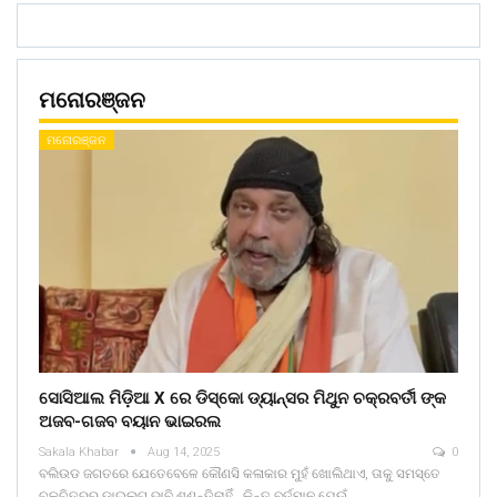
ମନୋରଞ୍ଜନ
ମନୋରଞ୍ଜନ
ସୋସିଆଲ ମିଡ଼ିଆ X ରେ ଡିସ୍କୋ ଡ୍ୟାନ୍ସର ମିଥୁନ ଚକ୍ରବର୍ତୀ ଙ୍କ
ଅଜବ-ଗଜବ ବୟାନ ଭାଇରଲ
Sakala Khabar
Aug 14, 2025
0
ବଲିଉଡ ଜଗତରେ ଯେତେବେଳେ କୌଣସି କଳାକାର ମୁହଁ ଖୋଲିଥାଏ, ତାକୁ ସମସ୍ତେ
ଚଳଚିତ୍ରର ଡାଇଲଗ ଭାବି ଶୁଣନ୍ତିନାହିଁ , କିନ୍ତୁ ବର୍ତମାନ ଯେଉଁ…