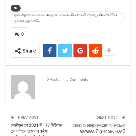
ଭୁବନେଶ୍ୱର ଓ ଭଦ୍ରକରେ ସମ୍ପୂର୍ଣ୍ଣ ‘ସଟଡାଉନ୍’ ନିୟମ ନ ମାନି ବାହାରକୁ ଆସିଲେ୧୪ଦିନିଆ
ସରକାରୀ କ୍ୱାରେଣ୍ଟିନ୍
0
Share
0 Posts
0 Comments
PREV POST
NEXT POST
एमसीएल वर्ष 2021 में 173 मिलियन
ରାଜ୍ୟର ଷଷ୍ଠ କରୋନା ଆକ୍ରାନ୍ତ
टन कोयला उत्‍पादन करेगी –
କଟକରେ ଚିହ୍ନଟ ହେଲେ,ରାତି