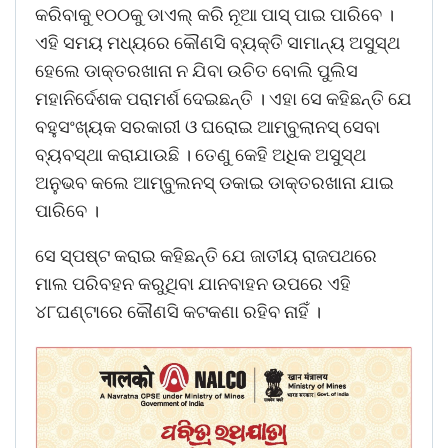
କରିବାକୁ ୧୦୦କୁ ଡାଏଲ୍ କରି ନୂଆ ପାସ୍ ପାଇ ପାରିବେ ।
ଏହି ସମୟ ମଧ୍ୟରେ କୌଣସି ବ୍ୟକ୍ତି ସାମାନ୍ୟ ଅସୁସ୍ଥ
ହେଲେ ଡାକ୍ତରଖାନା ନ ଯିବା ଉଚିତ ବୋଲି ପୁଲିସ
ମହାନିର୍ଦେଶକ ପରାମର୍ଶ ଦେଇଛନ୍ତି । ଏହା ସେ କହିଛନ୍ତି ଯେ
ବହୁସଂଖ୍ୟକ ସରକାରୀ ଓ ଘରୋଇ ଆମ୍ବୁଲାନସ୍ ସେବା
ବ୍ୟବସ୍ଥା କରାଯାଉଛି । ତେଣୁ କେହି ଅଧିକ ଅସୁସ୍ଥ
ଅନୁଭବ କଲେ ଆମ୍ବୁଲନସ୍ ଡକାଇ ଡାକ୍ତରଖାନା ଯାଇ
ପାରିବେ ।
ସେ ସ୍ପଷ୍ଟ କରାଇ କହିଛନ୍ତି ଯେ ଜାତୀୟ ରାଜପଥରେ
ମାଲ ପରିବହନ କରୁଥିବା ଯାନବାହନ ଉପରେ ଏହି
୪୮ଘଣ୍ଟାରେ କୌଣସି କଟକଣା ରହିବ ନାହିଁ ।