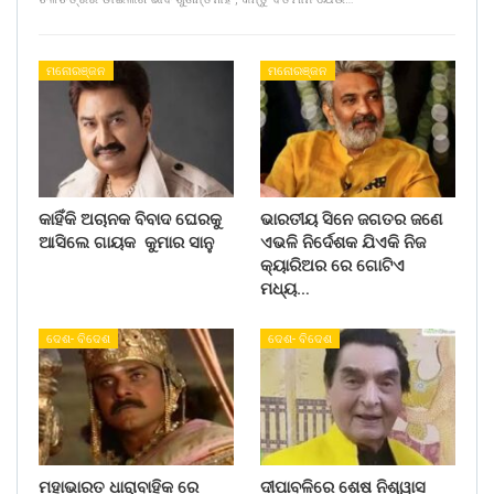
ମନୋରଞ୍ଜନ
ମନୋରଞ୍ଜନ
କାହିଁକି ଅଚାନକ ବିବାଦ ଘେରକୁ
ଭାରତୀୟ ସିନେ ଜଗତର ଜଣେ
ଆସିଲେ ଗାୟକ କୁମାର ସାନୁ
ଏଭଳି ନିର୍ଦେଶକ ଯିଏକି ନିଜ
କ୍ୟାରିଅର ରେ ଗୋଟିଏ
ମଧ୍ୟ…
ଦେଶ- ବିଦେଶ
ଦେଶ- ବିଦେଶ
ମହାଭାରତ ଧାରାବାହିକ ରେ
ଦୀପାବଳିରେ ଶେଷ ନିଶ୍ୱାସ