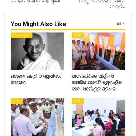
एमसीएल सीएमडी श्री बी एन शुक्‍ला
୮ଟାରୁ କଟକ ସହର ୪୮ ଘଣ୍ଟା
ସଟଡାଉନ୍
You Might Also Like
All
ଦେଶ- ବିଦେଶ
ରାଜ୍ୟ
ମହାତ୍ମା ଗାନ୍ଧୀ ଓ ସ୍ୱାଧୀନତା
ଆଠମଲ୍ଲିକର ଆର୍ଥିକ ଓ
ସଂଗ୍ରାମ
ସାମାଜିକ ପ୍ରଗତି ତ୍ୱରାନ୍ୱିତ
ହେବ- ଧର୍ମେନ୍ଦ୍ର ପ୍ରଧାନ
ରାଜ୍ୟ
ରାଜ୍ୟ