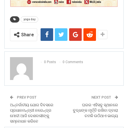
yoga day
Share
0 Posts
0 Comments
PREV POST
NEXT POST
ଅନ୍ତର୍ଜାତୀୟ ଯୋଗ ଦିବସରେ
ଘରର ଏହିସବୁ ସ୍ଥାନରେ
ପ୍ରଧାନମନ୍ତ୍ରୀ ନରେନ୍ଦ୍ର
ବୁଦ୍ଧଙ୍କ ମୂର୍ତ୍ତି ରଖିବା ଦ୍ବାରା
ମୋଦୀ ଆଜି ଦେଶବାସୀଙ୍କୁ
ଚମକି ଉଠିଥାଏ ଭାଗ୍ୟ
ସମ୍ବୋଧନ କରିବେ