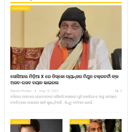
ମନୋରଞ୍ଜନ
ସୋସିଆଲ ମିଡ଼ିଆ X ରେ ଡିସ୍କୋ ଡ୍ୟାନ୍ସର ମିଥୁନ ଚକ୍ରବର୍ତୀ ଙ୍କ
ଅଜବ-ଗଜବ ବୟାନ ଭାଇରଲ
Sakala Khabar
Aug 14, 2025
0
ବଲିଉଡ ଜଗତରେ ଯେତେବେଳେ କୌଣସି କଳାକାର ମୁହଁ ଖୋଲିଥାଏ, ତାକୁ ସମସ୍ତେ
ଚଳଚିତ୍ରର ଡାଇଲଗ ଭାବି ଶୁଣନ୍ତିନାହିଁ , କିନ୍ତୁ ବର୍ତମାନ ଯେଉଁ…
ମନୋରଞ୍ଜନ
ମନୋରଞ୍ଜନ