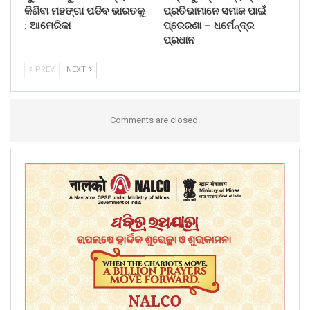
କିଣିବା ମହଙ୍ଗା ପଡିବ ଭାରତକୁ
ପ୍ରତିଭାମାନେ ସମାଜ ପାଇଁ
: ଆମେରିକା
ପ୍ରେରଣା – ଧର୍ମେନ୍ଦ୍ର
ପ୍ରଧାନ
PREV
NEXT
Comments are closed.