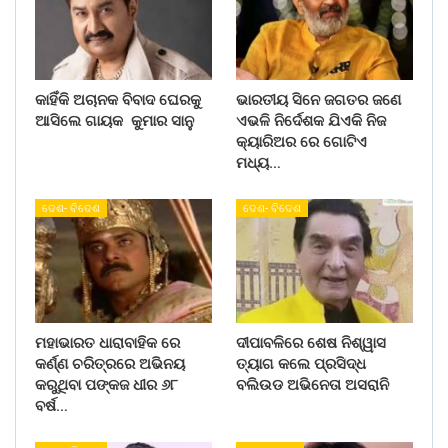
କାହିଁକି ଅଚାନକ ବିବାଦ ଘେରକୁ
ଭାରତୀୟ ସିନେ ଜଗତର ଜଣେ
ଆସିଲେ ଗାୟକ କୁମାର ସାନୁ
ଏଭଳି ନିର୍ଦେଶକ ଯିଏକି ନିଜ
କ୍ୟାରିଅର ରେ ଗୋଟିଏ
ମଧ୍ୟ…
ଦେଶ- ବିଦେଶ
ଦେଶ- ବିଦେଶ
ମହାଭାରତ ଧାରାବାହିକ ରେ
ଦୀପାବଳିରେ ଶେଷ ନିଶ୍ୱାସ
କର୍ଣ୍ଣ ଚରିତ୍ରରେ ଅଭିନୟ
ତ୍ୟାଗ କଲେ ପ୍ରସିଦ୍ଧ
କରୁଥିବା ପଙ୍କଜ ଧୀର ୬୮
ବଲିଉଡ ଅଭିନେତା ଅସରାନି
ବର୍ଷ…