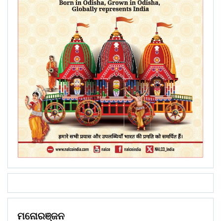
ମନୋରଞ୍ଜନ