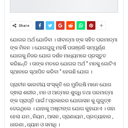
Share
ଯୋଗର ଅର୍ଥ ଯୋଡିବା । ଜୀବାତ୍ମା ଙ୍କ ସହିତ ପରମାତ୍ମା
ଙ୍କ ମିଳନ । ଯୋଗଗୁରୁ ମହର୍ଷି ପତାଞ୍ଜଳି ସମ୍ପୂର୍ଣ୍ଣ
ଯୋଗକୁ ନିଜର ଯୋଗ ଦର୍ଶନ ମାଧ୍ୟମରେ ପ୍ରସ୍ତୁତ
କରିଛନ୍ତି । ତାଙ୍କ ମତରେ ଯୋଗର ଅର୍ଥ ” ମନକୁ ଗୋଟିଏ
ସ୍ଥାନରେ ସ୍ଥାପିତ କରିବା ” ହେଉଛି ଯୋଗ ।
ପ୍ରାଚୀନ ଭାରତୀୟ ସଂସ୍କୃତି ରେ ମୁନିଋଷି ମାନେ ଯୋଗ
ଦ୍ଵାରା ଶରୀର , ମନ ଓ ଆତ୍ମାର ଶୁଦ୍ଧି ତଥା ପରମାତ୍ମା
ଙ୍କ ପ୍ରାପ୍ତି ପାଇଁ ୮ପ୍ରକାରର ଯୋଗାସନ କୁ ଗୁରୁତ୍ଵ
ଦେଇଥିଲେ । ଯାହାକୁ ଅଷ୍ଟାଙ୍ଗ ଯୋଗ କୁହାଯାଏ । ତାହା
ହେଲା ଯମ , ନିୟମ , ଆସନ , ପ୍ରାଣାୟମ , ପ୍ରତ୍ୟାହାର ,
ଧାରଣା , ଧ୍ୟାନ ଓ ସମାଧି ।