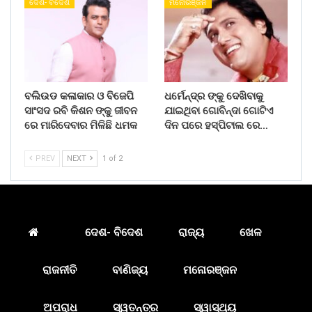
ଦେଶ- ବିଦେଶ
ମନୋରଞ୍ଜନ
ବଲିଉଡ କଳାକାର ଓ ବିଜେପି
ଧର୍ମେନ୍ଦ୍ର ଙ୍କୁ ଦେଖିବାକୁ
ସାଂସଦ ରବି କିଶନ ଙ୍କୁ ଜୀବନ
ଯାଇଥିବା ଗୋବିନ୍ଦା ଗୋଟିଏ
ରେ ମାରିଦେବାର ମିଳିଛି ଧମକ
ଦିନ ପରେ ହସ୍ପିଟାଲ ରେ…
PREV
NEXT
1 of 2
ଦେଶ- ବିଦେଶ
ରାଜ୍ୟ
ଖେଳ
ରାଜନୀତି
ବାଣିଜ୍ୟ
ମନୋରଞ୍ଜନ
ଅପରାଧ
ସ୍ୱତନ୍ତ୍ର
ସ୍ୱାସ୍ଥ୍ୟ