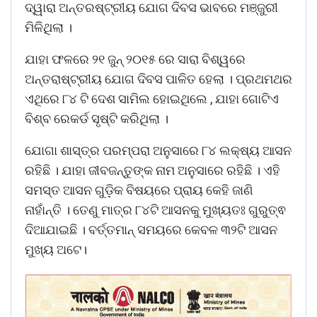
ଦ୍ୱାରା ଅନ୍ତରଷ୍ଟ୍ରୀୟ ଯୋଗ ଦିବସ ଭାବରେ ମଞ୍ଜୁରୀ
ମିଳିଥିଲା ।
ଯାହା ଫଳରେ ୨୧ ଜୁନ୍ ୨୦୧୫ ରେ ସାରା ବିଶ୍ୱରେ
ଅନ୍ତରାଷ୍ଟ୍ରୀୟ ଯୋଗ ଦିବସ ପାଳିତ ହେଲା । ପ୍ରଥମଥର
ଏଥିରେ ୮୪ ଟି ଦେଶ ସାମିଲ ହୋଇଥିଲେ , ଯାହା ଗୋଟିଏ
ବିଶ୍ବ ରେକର୍ଡ ସୃଷ୍ଟି କରିଥିଲା ।
ଯୋଗା ଶାସ୍ତ୍ର ପରମ୍ପରା ଅନୁସାରେ ୮୪ ଲକ୍ଷ୍ୟ ଆସନ
ରହିଛି । ଯାହା ଜୀବଜନ୍ତୁଙ୍କ ନାମ ଅନୁସାରେ ରହିଛି । ଏହି
ସମସ୍ତ ଆସନ ଗୁଡ଼ିକ ବିଷୟରେ ପ୍ରାୟ କେହି ଜାଣି
ନାହାଁନ୍ତି । ତେଣୁ ମାତ୍ର ୮୪ଟି ଆସନକୁ ମୁଖ୍ୟତଃ ଗୁରୁତ୍ଵ
ଦିଆଯାଇଛି । ବର୍ତ୍ତମାନ୍ ସମୟରେ କେବଳ ୩୨ଟି ଆସନ
ମୁଖ୍ୟ ଅଟେ।