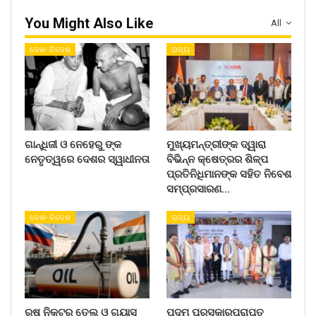
You Might Also Like
All
ଦେଶ- ବିଦେଶ
ରାଜ୍ୟ
ଗାନ୍ଧିଜୀ ଓ ନେହେରୁ ଙ୍କ
ମୁଖ୍ୟମନ୍ତ୍ରୀଙ୍କ ଦ୍ୱାରା
ନେତୃତ୍ୱରେ ଦେଶର ସ୍ୱାଧୀନତା
ବିଭିନ୍ନ କ୍ଷେତ୍ରର ଶିଳ୍ପ
ପ୍ରତିନିଧିମାନଙ୍କ ସହିତ ନିବେଶ
ସମ୍ପ୍ରସାରଣ…
ଦେଶ- ବିଦେଶ
ରାଜ୍ୟ
ରୁଷ ନିକଟରୁ ତେଲ ଓ ଗ୍ୟାସ
ପଦ୍ମ ପୁରସ୍କାରପ୍ରାପ୍ତ