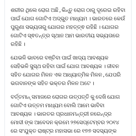
ଶରୀର ଥିଲେ ରୋଗ ଅଛି , କିନ୍ତୁ ରୋଗ ଠାରୁ ଦୂରେଇ ରହିବା
ପାଇଁ ଯୋଗ ଗୋଟିଏ ଅଦ୍ଭୁତ ମାଧ୍ୟମ । ଭାରତରେ କେଉଁ
ପୁରୁଣା ସଭ୍ୟତାରୁ ଯୋଗର ମହତ୍ତ୍ଵ ରହିଛି । ଯୋଗର
ଗୋଟିଏ ସ୍ଵତନ୍ତ୍ର ସ୍ଥାନ ଆମ ଭାରତୀୟ ସଭ୍ୟତାରେ
ରହିଛି ।
ଯେଭଳି ଭାବରେ ବଞ୍ଚିବା ପାଇଁ ଖାଦ୍ୟ ଆବଶ୍ୟକ
ସେହିଭଳି ସୁସ୍ଥ ରହିବା ପାଇଁ ଯୋଗ ଆବଶ୍ୟକ । ଜୀବନ
ସହିତ ଯୋଗର ମିଳନ ଏକ ଆଧ୍ୟାତ୍ମିକ ମିଳନ , ଯେପରି
ଭଗବାନଙ୍କ ସହିତ ଭକ୍ତର ମିଳନ ଅଟେ ।
ବର୍ତ୍ତମାନ୍ ସମାଜରେ ରୋଗର ଉତ୍ପତ୍ତି କୁ ଦେଖି ଯୋଗ
ଗୋଟିଏ ଉତ୍ତମ ମାଧ୍ୟମ ବୋଲି ଆମେ ଭାବିବା
ଆବଶ୍ୟକ । ଭାରତର ପ୍ରଧାନମନ୍ତ୍ରୀ ନରେନ୍ଦ୍ର
ମୋଦୀ ଙ୍କ ଆବେଦନ କ୍ରମେ ୨୭ସେପ୍ଟେମ୍ବର ୨୦୧୪
ରେ ସଂଯୁକ୍ତ ରାଷ୍ଟ୍ର ମହାସଭା ରେ ୧୭୭ ସଦସ୍ୟଙ୍କ