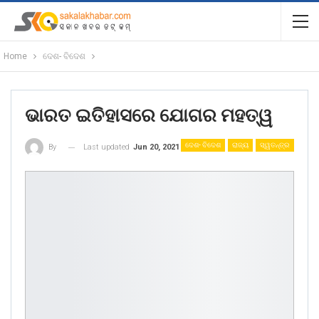
Home
ଦେଶ- ବିଦେଶ
ଭାରତ ଇତିହାସରେ ଯୋଗର ମହତ୍ୱ
ଦେଶ- ବିଦେଶ
ରାଜ୍ୟ
ସ୍ୱତନ୍ତ୍ର
Last updated
Jun 20, 2021
By