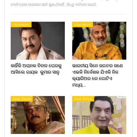
ଚଳଚିତ୍ରର ଡାଇଲଗ ଭାବି ଶୁଣନ୍ତିନାହିଁ , କିନ୍ତୁ ବର୍ତମାନ ଯେଉଁ…
ମନୋରଞ୍ଜନ
ମନୋରଞ୍ଜନ
କାହିଁକି ଅଚାନକ ବିବାଦ ଘେରକୁ
ଭାରତୀୟ ସିନେ ଜଗତର ଜଣେ
ଆସିଲେ ଗାୟକ କୁମାର ସାନୁ
ଏଭଳି ନିର୍ଦେଶକ ଯିଏକି ନିଜ
କ୍ୟାରିଅର ରେ ଗୋଟିଏ
ମଧ୍ୟ…
ଦେଶ- ବିଦେଶ
ଦେଶ- ବିଦେଶ