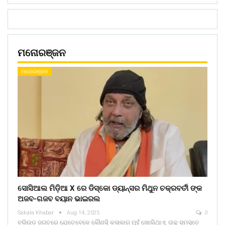
ମନୋରଞ୍ଜନ
ମନୋରଞ୍ଜନ
ସୋସିଆଲ ମିଡ଼ିଆ X ରେ ଡିସ୍କୋ ଡ୍ୟାନ୍ସର ମିଥୁନ ଚକ୍ରବର୍ତୀ ଙ୍କ
ଅଜବ-ଗଜବ ବୟାନ ଭାଇରଲ
Sakala Khabar
Aug 14, 2025
0
ବଲିଉଡ ଜଗତରେ ଯେତେବେଳେ କୌଣସି କଳାକାର ମୁହଁ ଖୋଲିଥାଏ, ତାକୁ ସମସ୍ତେ