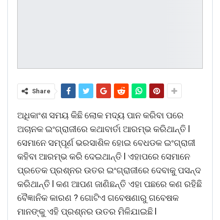
Share
ଅଧିକାଂଶ ସମୟ କିଛି ଲୋକ ମଦ୍ୟ ପାନ କରିବା ପରେ
ଅଚାନକ ଇଂଗ୍ରାଜୀରେ କଥାବାର୍ତା ଆରମ୍ଭ କରିଥାନ୍ତି l
ସେମାନେ ସମ୍ପୂର୍ଣ ଭରସାଶିଳ ହୋଇ ବେଧଡକ ଇଂଗ୍ରାଜୀ
କହିବା ଆରମ୍ଭ କରି ଦେଇଥାନ୍ତି l ଏହାପରେ ସେମାନେ
ପ୍ରତେକ ପ୍ରଶ୍ନର ଉତର ଇଂଗ୍ରାଜୀରେ ଦେବାକୁ ପସନ୍ଦ
କରିଥାନ୍ତି l କଣ ଆପଣ ଜାଣିଛନ୍ତି ଏହା ପଛରେ କଣ ରହିଛି
ବୈଜ୍ଞାନିକ କାରଣ ? ଗୋଟିଏ ଗବେଷଣାରୁ ଗବେଷକ
ମାନଙ୍କୁ ଏହି ପ୍ରଶ୍ନର ଉତର ମିଳିଯାଇଛି l