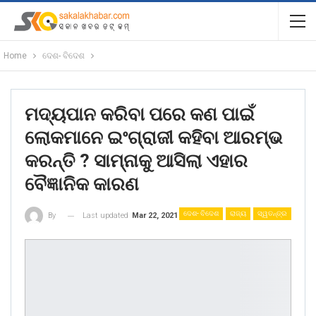
Home
ଦେଶ- ବିଦେଶ
ମଦ୍ୟପାନ କରିବା ପରେ କଣ ପାଇଁ
ଲୋକମାନେ ଇଂଗ୍ରାଜୀ କହିବା ଆରମ୍ଭ
କରନ୍ତି ? ସାମ୍ନାକୁ ଆସିଲା ଏହାର
ବୈଜ୍ଞାନିକ କାରଣ
ଦେଶ- ବିଦେଶ
ରାଜ୍ୟ
ସ୍ୱତନ୍ତ୍ର
Last updated
Mar 22, 2021
By