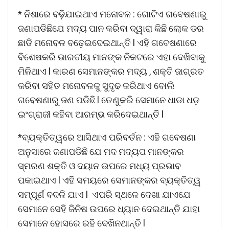
* ନିଶାରେ ବଢ଼ିଯାଇଥାଏ ମନୋବଳ : ଗୋଟିଏ ଗବେଷଣାରୁ
ଜଣାପଡିଛିଯେ ମଦ୍ୟ ପାନ କରିବା ଦ୍ୱାରା କିଛି ଲୋକ ଡର
ଛାଡି ମନୋବଳ ବଢ଼େଇଦେଇଥାନ୍ତି l ଏହି ଗବେଷଣାରେ
ବିଶେଷକରି ଭାରତୀୟ ମାନଙ୍କ ନିକଟରେ ଏହା ଦେଖିବାକୁ
ମିଳିଥାଏ l କାରଣ ସେମାନଙ୍କର ମଦ୍ୟ , ଶକ୍ତି ଜାଗ୍ରତ
କରିବା ସହିତ ମନୋବଳକୁ ସୁଦୃଢ କରିଥାଏ ବୋଲି
ଗବେଷଣାରୁ ଜଣ ପଡିଛି l ତେଣୁକରି ସେମାନେ ଧାଡା ଧଡ଼
ଇଂଗ୍ରାଜୀ କହିବା ଆରମ୍ଭ କରିଦେଇଥାନ୍ତି l
*ବ୍ୟକ୍ତିତ୍ୱରେ ଆସିଥାଏ ପରିବର୍ତନ : ଏହି ଗବେଷଣା
ଅନୁସାରେ ଜଣାପଡିଛି ଯେ ମଦ ମଦ୍ୟପ ମାନଙ୍କର
ସ୍ମରଣ ଶକ୍ତି ଓ ଦୟାନ ଉପରେ ମଧ୍ୟ ପ୍ରଭାବ
ପକାଇଥାଏ l ଏହି ସମୟରେ ସେମାନଙ୍କର ବ୍ୟକ୍ତିତ୍ୱ
ସମ୍ପୂର୍ଣ ବଦଳି ଯାଏ l ଏପରି ସ୍ଥଳେ ଦେଖା ଯାଏଯେ
ସେମାନେ ସେହି ଜିନିଷ ଉପରେ ଧ୍ୟାନ ଦେଇଥାନ୍ତି ଯାହା
ସେମାନେ ହୋସରେ ରହି ଦେଖିନଥାନ୍ତି l