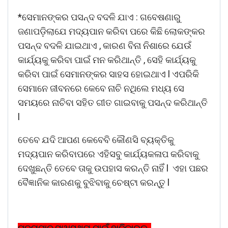
*ସେମାନଙ୍କର ପସନ୍ଦ ବଦଳି ଯାଏ : ଗବେଷଣାରୁ
ଜଣାପଡ଼ିଲାଯେ ମଦ୍ୟପାନ କରିବା ପରେ କିଛି ଲୋକଙ୍କର
ପସନ୍ଦ ବଦଳି ଯାଇଥାଏ , କାରଣ ବିନା ନିଶାରେ ଯେଉଁ
କାର୍ଯ୍ୟକୁ କରିବା ପାଇଁ ମନ କରିଥାନ୍ତି , ସେହି କାର୍ଯ୍ୟକୁ
କରିବା ପାଇଁ ସେମାନଙ୍କର ସାହସ ହୋଇଥାଏ l ଏପରିକି
ସେମାନେ ଜୀବନରେ କେବେ ନାଚି ନଥିଲେ ମଧ୍ୟ ସେ
ସମୟରେ ନାଚିବା ସହିତ ଗୀତ ଗାଇବାକୁ ପସନ୍ଦ କରିଥାନ୍ତି
l
ତେବେ ଯଦି ଆପଣ କେବେବି କୌଣସି ବ୍ୟକ୍ତିକୁ
ମଦ୍ୟପାନ କରିବାପରେ ଏହିସବୁ କାର୍ଯ୍ୟକଳାପ କରିବାକୁ
ଦେଖୁଛନ୍ତି ତେବେ ତାକୁ ଉପହାସ କରନ୍ତି ନାହିଁ l ଏହା ପଛର
ବୈଜ୍ଞାନିକ କାରଣକୁ ବୁଝିବାକୁ ଚେଷ୍ଟା କରନ୍ତୁ l