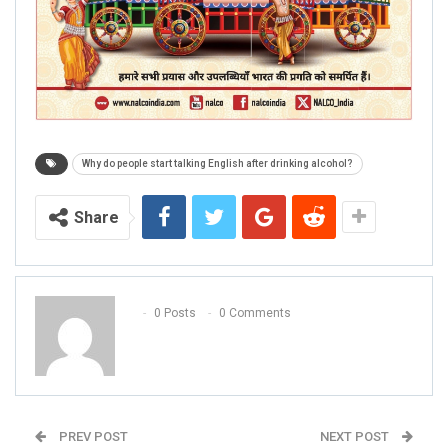
Why do people start talking English after drinking alcohol?
Share
0 Posts
0 Comments
PREV POST
NEXT POST