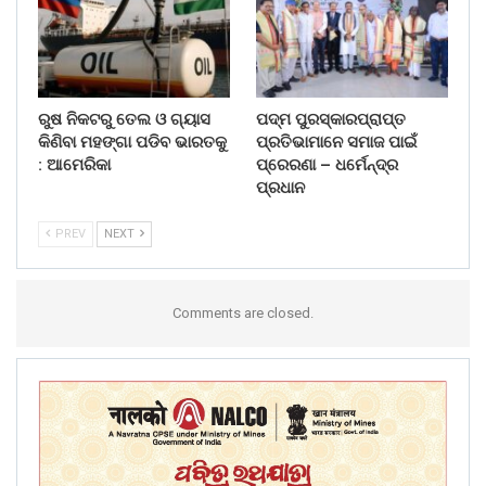
ରୁଷ ନିକଟରୁ ତେଲ ଓ ଗ୍ୟାସ
ପଦ୍ମ ପୁରସ୍କାରପ୍ରାପ୍ତ
କିଣିବା ମହଙ୍ଗା ପଡିବ ଭାରତକୁ
ପ୍ରତିଭାମାନେ ସମାଜ ପାଇଁ
: ଆମେରିକା
ପ୍ରେରଣା – ଧର୍ମେନ୍ଦ୍ର
ପ୍ରଧାନ
PREV
NEXT
Comments are closed.