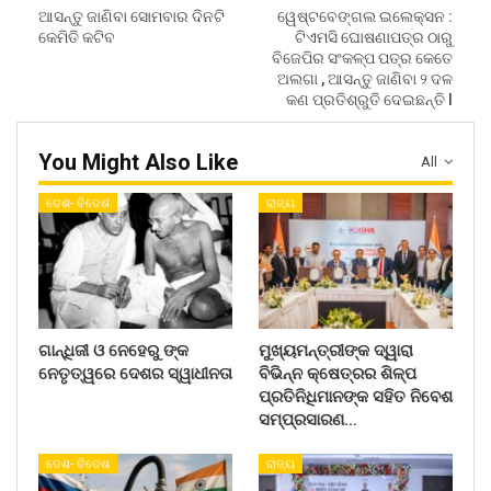
ଆସନ୍ତୁ ଜାଣିବା ସୋମବାର ଦିନଟି
ୱେଷ୍ଟବେଙ୍ଗଲ ଇଲେକ୍ସନ :
କେମିତି କଟିବ
ଟିଏମସି ଘୋଷଣାପତ୍ର ଠାରୁ
ବିଜେପିର ସଂକଳ୍ପ ପତ୍ର କେତେ
ଅଲଗା , ଆସନ୍ତୁ ଜାଣିବା ୨ ଦଳ
କଣ ପ୍ରତିଶ୍ରୁତି ଦେଇଛନ୍ତି l
You Might Also Like
All
ଦେଶ- ବିଦେଶ
ରାଜ୍ୟ
ଗାନ୍ଧିଜୀ ଓ ନେହେରୁ ଙ୍କ
ମୁଖ୍ୟମନ୍ତ୍ରୀଙ୍କ ଦ୍ୱାରା
ନେତୃତ୍ୱରେ ଦେଶର ସ୍ୱାଧୀନତା
ବିଭିନ୍ନ କ୍ଷେତ୍ରର ଶିଳ୍ପ
ପ୍ରତିନିଧିମାନଙ୍କ ସହିତ ନିବେଶ
ସମ୍ପ୍ରସାରଣ…
ଦେଶ- ବିଦେଶ
ରାଜ୍ୟ