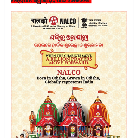
ମଦ୍ୟପାନ ସ୍ୱାସ୍ଥ୍ୟ ପାଇଁ ହାନିକାରକ