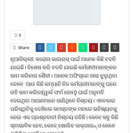
0
Share
ନୂଆଦିଲ୍ଲୀ: କରୋନା ଭାଇରସ୍‌ ପାଇଁ ଅନେକ କିଛି ବଦଳି
ଯାଇଛି। ବିଶେଷ କରି ବଦଳି ଯାଇଛି କର୍ମଜୀବୀମାନଙ୍କର
କାମ କରିବାର ଶୈଳୀ। ଅନେକ ଅଫିସ୍‌ରେ ତାଲା ଝୁଲୁଥିବା
ବେ‌ଳେ ଆଉ କିଛି କମ୍ପାନି ନିଜ କର୍ମଚାରୀମାନଙ୍କୁ ଘରେ
ରହି କାମ କରିବା(ୱାର୍କ ଫର୍ମ ହୋମ୍‌) ପାଇଁ ଅନୁମତି
ଦେଇଥିବା ଆପଣମାନେ ଜାଣିଥିବେ ନିଶ୍ଚୟ। ଏବେକାର
ପରିସ୍ଥିତିକୁ ଦେଖିଲେ ସମସ୍ତଙ୍କ ମନରେ ଭବିଷ୍ୟତକୁ
ନେଇ ଏକ ପ୍ରଶ୍ନବାଚୀ ନିଶ୍ଚୟ ରହିଛି। କେବେ ସବୁ କିଛି
ସ୍ବାଭାବିକ ହେବ, କେବେ୍‌ ଖୋଲିବ ଲକ୍‌ଡାଉନ୍‌ ଓ କେବେ