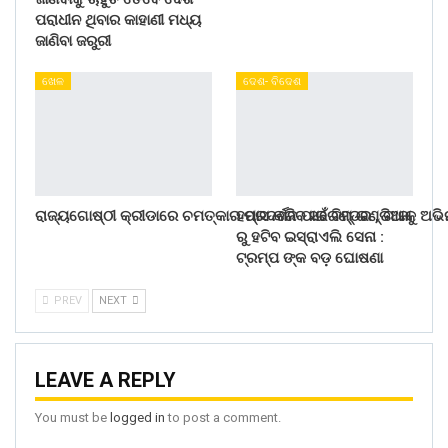
ପରାଧୀନ ଥିବାର କାହାଣୀ ମଧ୍ୟ
ଜାଣିବା ଜରୁରୀ
ଖେଳ
ଦେଶ- ବିଦେଶ
ରାଜ୍ୟଗୋଷ୍ଠୀ କ୍ରୀଡାରେ ଚମତ୍କାର ପ୍ରଦର୍ଶନ ପାଇଁ ଟିମ୍ ଇଣ୍ଡିଆକୁ ଅଭ
ହମାସ କରିବ ସରେଣ୍ଡର , ଗାଜା
ରୁ ହଟିବ ଇସ୍ରାଏଲି ସେନା :
ଟ୍ରମ୍ପ ଙ୍କ ବଡ଼ ଘୋଷଣା
PREV
NEXT
LEAVE A REPLY
You must be
logged in
to post a comment.