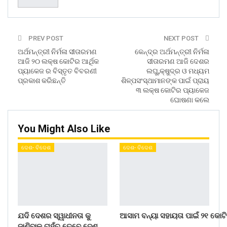
PREV POST
NEXT POST
ଅର୍ଥମନ୍ତ୍ରୀ ନିର୍ମଳା ସୀତାରମଣ
କେନ୍ଦ୍ର ଅର୍ଥମନ୍ତ୍ରୀ ନିର୍ମଳା
ଆଜି ୨୦ ଲକ୍ଷ କୋଟିର ଆର୍ଥିକ
ସୀତାରମଣ ଆଜି ଦେଶର
ପ୍ୟାକେଜ ର ବିସ୍ତୃତ ବିବରଣୀ
ଲଘୁ,କ୍ଷୁଦ୍ର ଓ ମଧ୍ୟମ
ପ୍ରକାଶ କରିଛନ୍ତି
ଶିଳ୍ପସଂସ୍ଥାମାନଙ୍କ ପାଇଁ ପ୍ରାୟ
୩ ଲକ୍ଷ କୋଟିର ପ୍ୟାକେଜ
ଘୋଷଣା କଲେ
You Might Also Like
ଦେଶ- ବିଦେଶ
ଦେଶ- ବିଦେଶ
ଯଦି ଦେଶର ସ୍ୱାଧୀନତା କୁ
ଆସାମ ବନ୍ୟା ସହାୟତା ପାଇଁ ୨୧ କୋଟି
ଜାଣିବାକୁ ଚାହୁଁଚ ତେବେ ଦେଶ