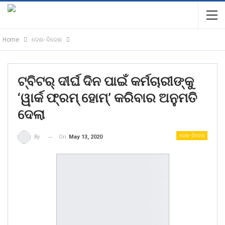
Home
ଦେଶ- ବିଦେଶ
ଟ୍ବିଟର୍ ଦୀର୍ଘ ଦିନ ପାଇଁ‌ କର୍ମଚାରୀଙ୍କୁ
‘ୱାର୍କ ଫ୍ରମ୍‌ ହୋମ୍‌’ କରିବାର ଅନୁମତି
ଦେଲା
ଦେଶ- ବିଦେଶ
On
May 13, 2020
By