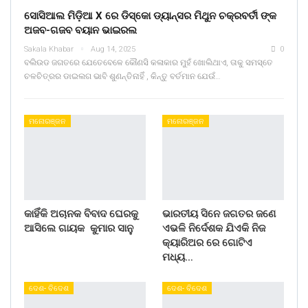
ସୋସିଆଲ ମିଡ଼ିଆ X ରେ ଡିସ୍କୋ ଡ୍ୟାନ୍ସର ମିଥୁନ ଚକ୍ରବର୍ତୀ ଙ୍କ
ଅଜବ-ଗଜବ ବୟାନ ଭାଇରଲ
Sakala Khabar
Aug 14, 2025
0
ବଲିଉଡ ଜଗତରେ ଯେତେବେଳେ କୌଣସି କଳାକାର ମୁହଁ ଖୋଲିଥାଏ, ତାକୁ ସମସ୍ତେ
ଚଳଚିତ୍ରର ଡାଇଲଗ ଭାବି ଶୁଣନ୍ତିନାହିଁ , କିନ୍ତୁ ବର୍ତମାନ ଯେଉଁ…
ମନୋରଞ୍ଜନ
ମନୋରଞ୍ଜନ
କାହିଁକି ଅଚାନକ ବିବାଦ ଘେରକୁ
ଭାରତୀୟ ସିନେ ଜଗତର ଜଣେ
ଆସିଲେ ଗାୟକ କୁମାର ସାନୁ
ଏଭଳି ନିର୍ଦେଶକ ଯିଏକି ନିଜ
କ୍ୟାରିଅର ରେ ଗୋଟିଏ
ମଧ୍ୟ…
ଦେଶ- ବିଦେଶ
ଦେଶ- ବିଦେଶ