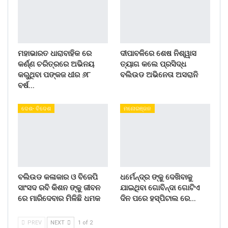
ମହାଭାରତ ଧାରାବାହିକ ରେ
ଦୀପାବଳିରେ ଶେଷ ନିଶ୍ୱାସ
କର୍ଣ୍ଣ ଚରିତ୍ରରେ ଅଭିନୟ
ତ୍ୟାଗ କଲେ ପ୍ରସିଦ୍ଧ
କରୁଥିବା ପଙ୍କଜ ଧୀର ୬୮
ବଲିଉଡ ଅଭିନେତା ଅସରାନି
ବର୍ଷ…
ଦେଶ- ବିଦେଶ
ମନୋରଞ୍ଜନ
ବଲିଉଡ କଳାକାର ଓ ବିଜେପି
ଧର୍ମେନ୍ଦ୍ର ଙ୍କୁ ଦେଖିବାକୁ
ସାଂସଦ ରବି କିଶନ ଙ୍କୁ ଜୀବନ
ଯାଇଥିବା ଗୋବିନ୍ଦା ଗୋଟିଏ
ରେ ମାରିଦେବାର ମିଳିଛି ଧମକ
ଦିନ ପରେ ହସ୍ପିଟାଲ ରେ…
PREV
NEXT
1 of 2