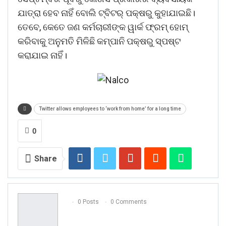
ଯାତ୍ରା ହେବ ନାହିଁ ବୋଲି ଟ୍ବିଟର୍‌ ପକ୍ଷରୁ କୁହାଯାଇଛି।
ତେବେ, କେତେ ଜଣ କର୍ମଚାରୀଙ୍କ ୱାର୍କ ଫ୍ରମ୍‌ ହୋମ୍‌
କରିବାକୁ ଅନୁମତି ମିଳିଛି କମ୍ପାନି ପକ୍ଷରୁ ସ୍ପଷ୍ଟ
କରାଯାଇ ନାହିଁ।
Twitter allows employees to ‘work from home’ for a long time
0
Share
0 Posts
0 Comments