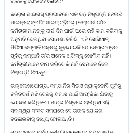
ଚାକିରିକୁ ଫେରିବେ ଲୋକେ?
କରୋନା ଭାଇରସ୍‌ ପ୍ରଭାବରେ ଏକ ବଡ଼ ନିଷ୍ପତ୍ତି ନେଇଛି
ମାଇକ୍ରୋବ୍ଲଗିଂ ସାଇଟ୍‌ ଟ୍ବିଟର୍‌। କମ୍ପାନୀ ତା’ର
କର୍ମଚାରୀମାନଙ୍କୁ ଦୀର୍ଘ ଦିନ ପାଇଁ ଘରେ ରହି କାମ କରିବାକୁ
ଅନୁମତି ଦେଇଥିବା ଘୋଷଣା କରିଛି। ଏହି ସୋସିଆଲ୍‌
ମିଡିଆ କମ୍ପାନି ପକ୍ଷରୁ କୁହାଯାଇଛି ଯେ ସେପ୍ଟେମ୍ବର
ପୂର୍ବରୁ କମ୍ପାନି ତା’ର ଅନେକ ଅଫିସ୍‌କୁ ଖୋଲିବ ନାହିଁ।
କର୍ମଚାରୀମାନେ କାମ କରିବେ କି ନାହିଁ ସେମାନେ ନିଜେ
ନିଷ୍ପତ୍ତି ନିଅନ୍ତୁ।
ଉଲ୍ଲେଖଯୋଗ୍ୟ, କମ୍ପାନିର ସିଇଓ ଜ୍ୟାକ୍‌ଡୋର୍ସି ପୂର୍ବରୁ
ଚଳିତବର୍ଷ ମଝି ବେଳକୁ ୬ ମାସ ପାଇଁ ଆଫ୍ରିକା ଯିବାକୁ
ଯୋଜନା କରିଥିଲେ। ମାତ୍ର ବିଶ୍ବରେ ଚାଲିଥିବା ଏହି
ସ୍ବାସ୍ଥ୍ୟ ସଂକଟ ସମୟରେ ସେ ତାଙ୍କ ଯୋଜନା
ବଦଳାଇବାକୁ ବାଧ୍ୟ ହୋଇଛନ୍ତି।
ସେପ୍ଟମ୍ବର ପୂର୍ବରୁ କୌଣସି ପ୍ରକାରର ବ୍ୟବସାୟିକ