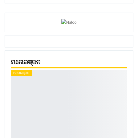
ମନୋରଞ୍ଜନ
ମନୋରଞ୍ଜନ