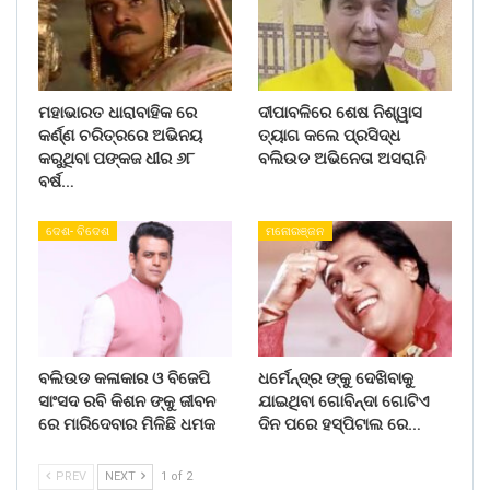
ମହାଭାରତ ଧାରାବାହିକ ରେ
ଦୀପାବଳିରେ ଶେଷ ନିଶ୍ୱାସ
କର୍ଣ୍ଣ ଚରିତ୍ରରେ ଅଭିନୟ
ତ୍ୟାଗ କଲେ ପ୍ରସିଦ୍ଧ
କରୁଥିବା ପଙ୍କଜ ଧୀର ୬୮
ବଲିଉଡ ଅଭିନେତା ଅସରାନି
ବର୍ଷ…
ଦେଶ- ବିଦେଶ
ମନୋରଞ୍ଜନ
ବଲିଉଡ କଳାକାର ଓ ବିଜେପି
ଧର୍ମେନ୍ଦ୍ର ଙ୍କୁ ଦେଖିବାକୁ
ସାଂସଦ ରବି କିଶନ ଙ୍କୁ ଜୀବନ
ଯାଇଥିବା ଗୋବିନ୍ଦା ଗୋଟିଏ
ରେ ମାରିଦେବାର ମିଳିଛି ଧମକ
ଦିନ ପରେ ହସ୍ପିଟାଲ ରେ…
PREV
NEXT
1 of 2