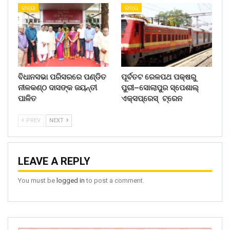
ରାଜ୍ୟ
ରାଜ୍ୟ
ବିଧାନସଭା ପରିସରରେ ପଣ୍ଡିତ
ପୂର୍ବତଟ ରେଳପଥ ପକ୍ଷରୁ
ନୀଳକଣ୍ଠ ଦାସଙ୍କ ଜୟନ୍ତୀ
ପୁରୀ–ସୋଲାପୁର ସ୍ପେଶାଲ୍
ପାଳିତ
ଏକ୍ସପ୍ରେସ୍ ଟ୍ରେନ
PREV
NEXT
LEAVE A REPLY
You must be
logged in
to post a comment.