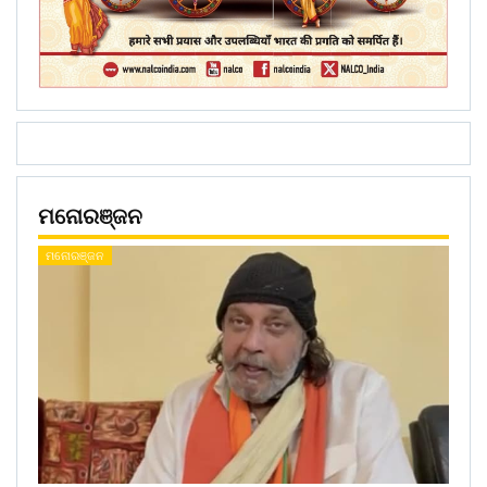
ମନୋରଞ୍ଜନ
ମନୋରଞ୍ଜନ