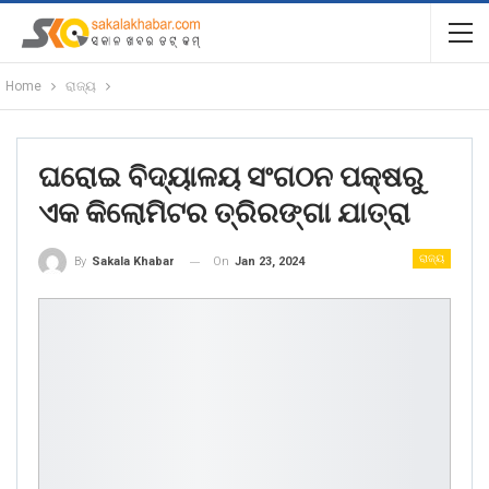
Home
ରାଜ୍ୟ
ଘରୋଇ ବିଦ୍ୟାଳୟ ସଂଗଠନ ପକ୍ଷରୁ
ଏକ କିଲୋମିଟର ତ୍ରିରଙ୍ଗା ଯାତ୍ରା
ରାଜ୍ୟ
On
Jan 23, 2024
By
Sakala Khabar