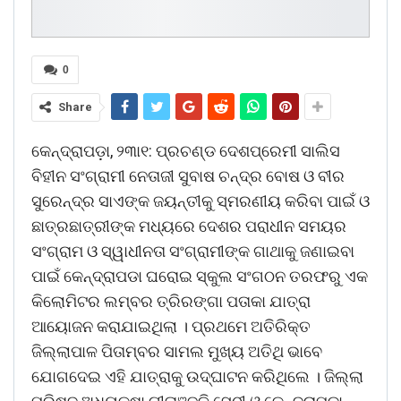
0
Share
କେନ୍ଦ୍ରାପଡ଼ା, ୨୩ା୧: ପ୍ରଚଣ୍ଡ ଦେଶପ୍ରେମୀ ସାଲିସ
ବିହୀନ ସଂଗ୍ରାମୀ ନେତାଜୀ ସୁବାଷ ଚନ୍ଦ୍ର ବୋଷ ଓ ବୀର
ସୁରେନ୍ଦ୍ର ସାଏଙ୍କ ଜୟନ୍ତୀକୁ ସ୍ମରଣୀୟ କରିବା ପାଇଁ ଓ
ଛାତ୍ରଛାତ୍ରୀଙ୍କ ମଧ୍ୟରେ ଦେଶର ପରାଧୀନ ସମୟର
ସଂଗ୍ରାମ ଓ ସ୍ୱାଧୀନତା ସଂଗ୍ରାମୀଙ୍କ ଗାଥାକୁ ଜଣାଇବା
ପାଇଁ କେନ୍ଦ୍ରାପଡା ଘରୋଇ ସ୍କୁଲ ସଂଗଠନ ତରଫରୁ ଏକ
କିଲୋମିଟର ଲମ୍ବର ତ୍ରିରଙ୍ଗା ପତାକା ଯାତ୍ରା
ଆୟୋଜନ କରାଯାଇଥିଲା । ପ୍ରଥମେ ଅତିରିକ୍ତ
ଜିଲ୍ଲାପାଳ ପିତାମ୍ବର ସାମଲ ମୁଖ୍ୟ ଅତିଥି ଭାବେ
ଯୋଗଦେଇ ଏହି ଯାତ୍ରାକୁ ଉଦ୍ଘାଟନ କରିଥିଲେ । ଜିଲ୍ଲା