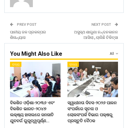
PREV POST
NEXT POST
ପାନୀୟ ଜଳ ପ୍ରକଳ୍ପର
ଅସୁସ୍ଥ ଶାଗୁଣା ନନ୍ଦନକାନନ
ଶିଳାନ୍ୟାସ
ଆସିଲା , ଚାଲିଛି ଚିକିତ୍ସା
You Might Also Like
All
ରାଜ୍ୟ
ରାଜ୍ୟ
ବିକଶିତ ଓଡ଼ିଶା-୨୦୩୬ ଏବଂ
ସ୍ୱାଧୀନତା ଦିବସ-୨୦୨୬ ପାଳନ
ବିକଶିତ ଭାରତ-୨୦୪୭
ସଂପର୍କରେ ସୂଚନା ଓ
ଲକ୍ଷ୍ୟ ହାସଲରେ ଜନଜାତି
ଲୋକସଂପର୍କ ବିଭାଗ ପକ୍ଷରୁ
ଯୁବବର୍ଗ ଗୁରୁତ୍ୱପୂର୍ଣ୍ଣ…
ପ୍ରସ୍ତୁତି ବୈଠକ