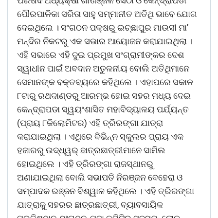
ପରିଷଦ ଅଧ୍ୟକ୍ଷା ଗୀତାଞ୍ଜଳି ସେଠୀ ଓ କେନ୍ଦ୍ରାପଡା
ପୌରପାଳିକା ସରିତା ସାହୁ ସମ୍ମାନୀତ ଅତିଥି ଭାବେ ଯୋଗ
ଦେଇଥିଲେ । ସଂଗଠନ ପକ୍ଷରୁ ଇଚ୍ଛାପୁର ମାଉସୀ ମା’
ମନ୍ଦିର ନିକଟରୁ ଏକ ସଭାର ଆୟୋଜନ କରାଯାଇଥିଲା ।
ଏହି ସଭାରେ ଏହି ଦୁଇ ପ୍ରମୁଖ ସଂଗ୍ରାମୀଙ୍କର ଦେଶ
ସ୍ୱାଧୀନ ପାଇଁ ଅବଦାନ ଅତୁଳନୀୟ ବୋଲି ଅତିଥିମାନେ
ସେମାନଙ୍କ ବକ୍ତବ୍ୟରେ କହିଥିଲେ । ଏହାପରେ ସକାଳ
୮ଟାରୁ ରଥଦାଣ୍ଡରୁ ଆରମ୍ଭ ହୋଇ ସହର ମଧ୍ୟ ଦେଇ
କେନ୍ଦ୍ରାପଡା ସ୍ୱୟଂଶାସିତ ମହାବିଦ୍ୟାଳୟ ପର୍ଯ୍ୟନ୍ତ
(ପ୍ରାୟ ୮କିଲୋମିଟର) ଏହି ତ୍ରିରଙ୍ଗା ଯାତ୍ରା
କରାଯାଇଥିଲା । ଏଥିରେ ବିଭିନ୍ନ ସ୍କୁଲର ପ୍ରାୟ ଏକ
ହଜାରରୁ ଉଦ୍ଧ୍ୱର୍ ଛାତ୍ରଛାତ୍ରୀମାନେ ସାମିଲ
ହୋଇଥିଲେ । ଏହି ତ୍ରିରଙ୍ଗା ରାଜସ୍ଥାନରୁ
ଅଣାଯାଇଥିଲା ବୋଲି ସଭାପତି ନିରଞ୍ଜନ ବେହେରା ଓ
ସମ୍ପାଦକ ରଞ୍ଜନ ବିଶ୍ୱାଳ କହିଥିଲେ । ଏହି ତ୍ରିରଙ୍ଗା
ଯାତ୍ରାକୁ ସହରର ଛାତ୍ରଛାତ୍ରୀ, ବ୍ୟାବସାୟିକ