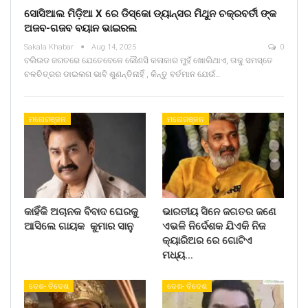
ସୋସିଆଲ ମିଡ଼ିଆ X ରେ ଡିସ୍କୋ ଡ୍ୟାନ୍ସର ମିଥୁନ ଚକ୍ରବର୍ତୀ ଙ୍କ
ଅଜବ-ଗଜବ ବୟାନ ଭାଇରଲ
Sakala Khabar
Aug 14, 2025
0
ବଲିଉଡ ଜଗତରେ ଯେତେବେଳେ କୌଣସି କଳାକାର ମୁହଁ ଖୋଲିଥାଏ, ତାକୁ ସମସ୍ତେ
ଚଳଚିତ୍ରର ଡାଇଲଗ ଭାବି ଶୁଣନ୍ତିନାହିଁ , କିନ୍ତୁ ବର୍ତମାନ ଯେଉଁ…
ମନୋରଞ୍ଜନ
ମନୋରଞ୍ଜନ
କାହିଁକି ଅଚାନକ ବିବାଦ ଘେରକୁ
ଭାରତୀୟ ସିନେ ଜଗତର ଜଣେ
ଆସିଲେ ଗାୟକ କୁମାର ସାନୁ
ଏଭଳି ନିର୍ଦେଶକ ଯିଏକି ନିଜ
କ୍ୟାରିଅର ରେ ଗୋଟିଏ
ମଧ୍ୟ…
ଦେଶ- ବିଦେଶ
ଦେଶ- ବିଦେଶ