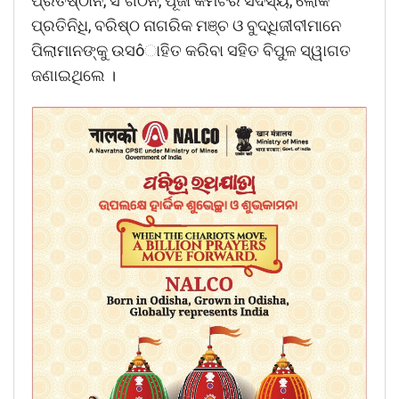
ପ୍ରତିଷ୍ଠାନ, ସଂଗଠନ, ପୂଜା କମିଟିର ସଦସ୍ୟ, ଲୋକ
ପ୍ରତିନିଧି, ବରିଷ୍ଠ ନାଗରିକ ମଞ୍ଚ ଓ ବୁଦ୍ଧିଜୀବୀମାନେ
ପିଲାମାନଙ୍କୁ ଉସôାହିତ କରିବା ସହିତ ବିପୁଳ ସ୍ୱାଗତ
ଜଣାଇଥିଲେ ।