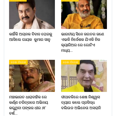
କାହିଁକି ଅଚାନକ ବିବାଦ ଘେରକୁ
ଭାରତୀୟ ସିନେ ଜଗତର ଜଣେ
ଆସିଲେ ଗାୟକ କୁମାର ସାନୁ
ଏଭଳି ନିର୍ଦେଶକ ଯିଏକି ନିଜ
କ୍ୟାରିଅର ରେ ଗୋଟିଏ
ମଧ୍ୟ…
ଦେଶ- ବିଦେଶ
ଦେଶ- ବିଦେଶ
ମହାଭାରତ ଧାରାବାହିକ ରେ
ଦୀପାବଳିରେ ଶେଷ ନିଶ୍ୱାସ
କର୍ଣ୍ଣ ଚରିତ୍ରରେ ଅଭିନୟ
ତ୍ୟାଗ କଲେ ପ୍ରସିଦ୍ଧ
କରୁଥିବା ପଙ୍କଜ ଧୀର ୬୮
ବଲିଉଡ ଅଭିନେତା ଅସରାନି
ବର୍ଷ…