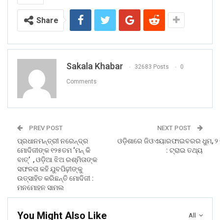
Share
Sakala Khabar
32683 Posts
0
Comments
PREV POST
NEXT POST
ପ୍ରଧାନମନ୍ତ୍ରୀ ନରେନ୍ଦ୍ର
ଓଡ଼ିଶାରେ ଜିଓଏୟାରଫାଇବରର ଧୁମ, ୨ 
ମୋଦିଜୀଙ୍କ ୧୨୫ତମ ‘ମନ୍ କି
: ଟ୍ରାଇ ତଥ୍ୟ
ବାତ୍’ , ଓଡ଼ିଆ ଝିଅ ରଶ୍ମିତାଙ୍କ
ସଫଳତା କହି ଯୁବପିଢ଼ୀଙ୍କୁ
ଉତ୍ସାହିତ କରିଛନ୍ତି ମୋଦିଜୀ :
ମନମୋହନ ସାମଲ
You Might Also Like
All