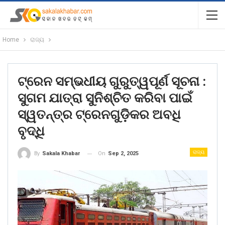
Home
ରାଜ୍ୟ
ଟ୍ରେନ ସମ୍ଭଧୀୟ ଗୁରୁତ୍ୱପୂର୍ଣ ସୂଚନା :
ସୁଗମ ଯାତ୍ରା ସୁନିଶ୍ଚିତ କରିବା ପାଇଁ
ସ୍ୱତନ୍ତ୍ର ଟ୍ରେନଗୁଡ଼ିକର ଅବଧି
ବୃଦ୍ଧି
ରାଜ୍ୟ
On
Sep 2, 2025
By
Sakala Khabar