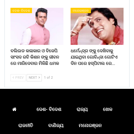
ଦେଶ- ବିଦେଶ
ମନୋରଞ୍ଜନ
ବଲିଉଡ କଳାକାର ଓ ବିଜେପି
ଧର୍ମେନ୍ଦ୍ର ଙ୍କୁ ଦେଖିବାକୁ
ସାଂସଦ ରବି କିଶନ ଙ୍କୁ ଜୀବନ
ଯାଇଥିବା ଗୋବିନ୍ଦା ଗୋଟିଏ
ରେ ମାରିଦେବାର ମିଳିଛି ଧମକ
ଦିନ ପରେ ହସ୍ପିଟାଲ ରେ…
PREV
NEXT
1 of 2
ଦେଶ- ବିଦେଶ
ରାଜ୍ୟ
ଖେଳ
ରାଜନୀତି
ବାଣିଜ୍ୟ
ମନୋରଞ୍ଜନ