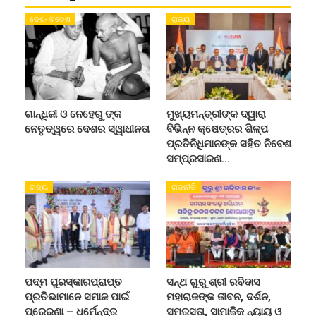
ଦେଶ- ବିଦେଶ
ରାଜ୍ୟ
ଗାନ୍ଧିଜୀ ଓ ନେହେରୁ ଙ୍କ
ମୁଖ୍ୟମନ୍ତ୍ରୀଙ୍କ ଦ୍ୱାରା
ନେତୃତ୍ୱରେ ଦେଶର ସ୍ୱାଧୀନତା
ବିଭିନ୍ନ କ୍ଷେତ୍ରର ଶିଳ୍ପ
ପ୍ରତିନିଧିମାନଙ୍କ ସହିତ ନିବେଶ
ସମ୍ପ୍ରସାରଣ…
ରାଜ୍ୟ
ରାଜନୀତି
ପଦ୍ମ ପୁରସ୍କାରପ୍ରାପ୍ତ
ସନ୍ଥ ଗୁରୁ ଶ୍ରୀ ରବିଦାସ
ପ୍ରତିଭାମାନେ ସମାଜ ପାଇଁ
ମହାରାଜଙ୍କ ଜୀବନ, ଦର୍ଶନ,
ପ୍ରେରଣା – ଧର୍ମେନ୍ଦ୍ର
ସମରସତା, ସାମାଜିକ ନ୍ୟାୟ ଓ