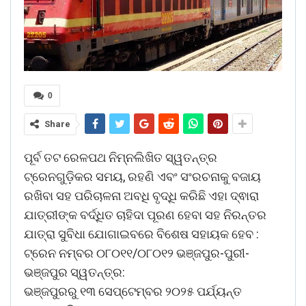
0
Share
ପୂର୍ବ ତଟ ରେଳପଥ ନିମ୍ନଲିଖିତ ସ୍ୱତନ୍ତ୍ର
ଟ୍ରେନଗୁଡ଼ିକର ସମୟ, ରହଣି ଏବଂ ସଂରଚନାକୁ ବଜାୟ
ରଖିବା ସହ ପରିଚାଳନା ଅବଧି ବୃଦ୍ଧି କରିଛି ଏହା ଦ୍ଵାରା
ଯାତ୍ରୀଙ୍କ ବର୍ଦ୍ଧିତ ଚାହିଦା ପୂରଣ ହେବା ସହ ନିରନ୍ତର
ଯାତ୍ରା ସୁବିଧା ଯୋଗାଇବରେ ବିଶେଷ ସହାୟକ ହେବ :
ଟ୍ରେନ ନମ୍ବର ୦୮୦୧୧/୦୮୦୧୨ ଭଞ୍ଜପୁର-ପୁରୀ-
ଭଞ୍ଜପୁର ସ୍ୱତନ୍ତ୍ର:
ଭଞ୍ଜପୁରରୁ ୧୩ ସେପ୍ଟେମ୍ବର ୨୦୨୫ ପର୍ଯ୍ୟନ୍ତ