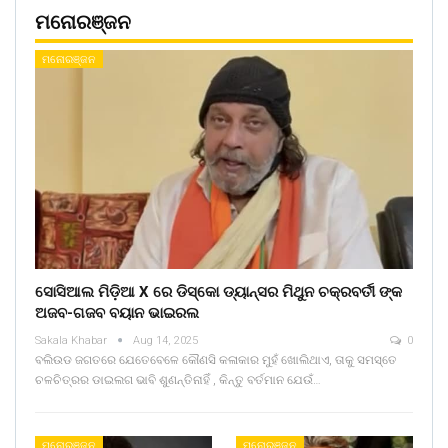
ମନୋରଞ୍ଜନ
ମନୋରଞ୍ଜନ
ସୋସିଆଲ ମିଡ଼ିଆ X ରେ ଡିସ୍କୋ ଡ୍ୟାନ୍ସର ମିଥୁନ ଚକ୍ରବର୍ତୀ ଙ୍କ
ଅଜବ-ଗଜବ ବୟାନ ଭାଇରଲ
Sakala Khabar
Aug 14, 2025
0
ବଲିଉଡ ଜଗତରେ ଯେତେବେଳେ କୌଣସି କଳାକାର ମୁହଁ ଖୋଲିଥାଏ, ତାକୁ ସମସ୍ତେ
ଚଳଚିତ୍ରର ଡାଇଲଗ ଭାବି ଶୁଣନ୍ତିନାହିଁ , କିନ୍ତୁ ବର୍ତମାନ ଯେଉଁ…
ମନୋରଞ୍ଜନ
ମନୋରଞ୍ଜନ