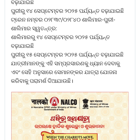
ବଢ଼ାଯାଇଛି
ପୁରୀରୁ ୧୪ ସେପ୍ଟେମ୍ବର ୨୦୨୫ ପର୍ଯ୍ୟନ୍ତ ବଢ଼ାଯାଇଛି
ଟ୍ରେନ ନମ୍ବର ୦୨୮୩୯/୦୨୮୪୦ ଶାଲିମାର-ପୁରୀ-
ଶାଲିମାର ସ୍ୱତନ୍ତ୍ର:
ଶାଲିମାରରୁ ୧୪ ସେପ୍ଟେମ୍ବର ୨୦୨୫ ପର୍ଯ୍ୟନ୍ତ
ବଢ଼ାଯାଇଛି
ପୁରୀରୁ ୧୫ ସେପ୍ଟେମ୍ବର ୨୦୨୫ ପର୍ଯ୍ୟନ୍ତ ବଢ଼ାଯାଇଛି
ଯାତ୍ରୀମାନଙ୍କୁ ଏହି ସମ୍ପ୍ରସାରଣକୁ ଧ୍ୟାନ ଦେବାକୁ
ଏବଂ ସେହି ଅନୁସାରେ ସେମାନଙ୍କର ଯାତ୍ରା ଯୋଜନା
କରିବାକୁ ପରାମର୍ଶ ଦିଆଯାଉଛି।