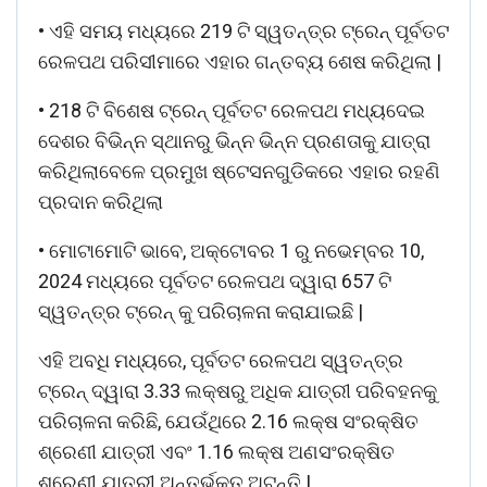
• ଏହି ସମୟ ମଧ୍ୟରେ 219 ଟି ସ୍ୱତନ୍ତ୍ର ଟ୍ରେନ୍ ପୂର୍ବତଟ
ରେଳପଥ ପରିସୀମାରେ ଏହାର ଗନ୍ତବ୍ୟ ଶେଷ କରିଥିଲା |
• 218 ଟି ବିଶେଷ ଟ୍ରେନ୍ ପୂର୍ବତଟ ରେଳପଥ ମଧ୍ୟଦେଇ
ଦେଶର ବିଭିନ୍ନ ସ୍ଥାନରୁ ଭିନ୍ନ ଭିନ୍ନ ପ୍ରଣତାକୁ ଯାତ୍ରା
କରିଥିଲାବେଳେ ପ୍ରମୁଖ ଷ୍ଟେସନଗୁଡିକରେ ଏହାର ରହଣି
ପ୍ରଦାନ କରିଥିଲା
• ମୋଟାମୋଟି ଭାବେ, ଅକ୍ଟୋବର 1 ରୁ ନଭେମ୍ବର 10,
2024 ମଧ୍ୟରେ ପୂର୍ବତଟ ରେଳପଥ ଦ୍ୱାରା 657 ଟି
ସ୍ୱତନ୍ତ୍ର ଟ୍ରେନ୍ କୁ ପରିଚାଳନା କରାଯାଇଛି |
ଏହି ଅବଧି ମଧ୍ୟରେ, ପୂର୍ବତଟ ରେଳପଥ ସ୍ୱତନ୍ତ୍ର
ଟ୍ରେନ୍ ଦ୍ୱାରା 3.33 ଲକ୍ଷରୁ ଅଧିକ ଯାତ୍ରୀ ପରିବହନକୁ
ପରିଚାଳନା କରିଛି, ଯେଉଁଥିରେ 2.16 ଲକ୍ଷ ସଂରକ୍ଷିତ
ଶ୍ରେଣୀ ଯାତ୍ରୀ ଏବଂ 1.16 ଲକ୍ଷ ଅଣସଂରକ୍ଷିତ
ଶ୍ରେଣୀ ଯାତ୍ରୀ ଅନ୍ତର୍ଭୁକ୍ତ ଅଟନ୍ତି |