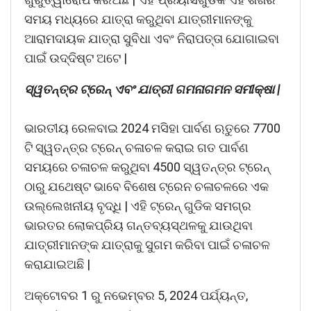
ସମୟ ମଧ୍ୟରେ ଯାତ୍ରା କରୁଥିବା ଯାତ୍ରୀମାନଙ୍କୁ
ଆରାମଦାୟକ ଯାତ୍ରା ସୁବିଧା ଏବଂ ନିରାପତ୍ତା ଯୋଗାଇବା
ପାଇଁ ଉଦ୍ଦିଷ୍ଟ ଅଟେ |
ସ୍ୱତନ୍ତ୍ର ଟ୍ରେନ୍ ଏବଂ ଯାତ୍ରୀ ଗମନାଗମନ ସମୀକ୍ଷା |
ଭାରତୀୟ ରେଳବାଇ 2024 ମସିହା ପାର୍ବଣ ଋତୁରେ 7700
ଟି ସ୍ୱତନ୍ତ୍ର ଟ୍ରେନ୍ ଚଳାଚଳ କରାଇ ଗତ ପାର୍ବଣ
ସମୟରେ ଚଳାଚଳ କରୁଥିବା 4500 ସ୍ୱତନ୍ତ୍ର ଟ୍ରେନ୍
ଠାରୁ ଯଥେଷ୍ଟ ଭାବେ ବିଶେଷ ଟ୍ରେନ ଚଳାଚଳରେ ଏକ
ଉଲ୍ଲେଖନୀୟ ବୃଦ୍ଧି | ଏହି ଟ୍ରେନ୍ ଗୁଡିକ ସମଗ୍ର
ଭାରତର ଲୋକପ୍ରିୟ ଗନ୍ତବ୍ୟସ୍ଥଳକୁ ଯାଉଥିବା
ଯାତ୍ରୀମାନଙ୍କ ଯାତ୍ରାକୁ ସୁଗମ କରିବା ପାଇଁ ଚଳାଚଳ
କରାଯାଇଅଛି |
ଅକ୍ଟୋବର 1 ରୁ ନଭେମ୍ବର 5, 2024 ପର୍ଯ୍ୟନ୍ତ,