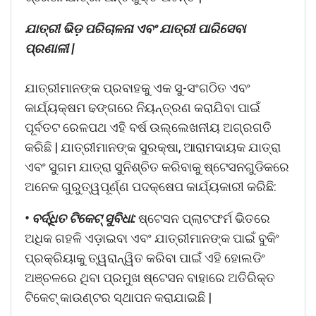
ଯାତ୍ରୀ ଭିଡ଼ ପରିଚାଳନା ଏବଂ ଯାତ୍ରୀ ପାରିସେବା
ପ୍ରଣାଳୀ |
ଯାତ୍ରୀମାନଙ୍କ ପ୍ରବାହକୁ ଏକ ସୁ-ସଂଗଠିତ ଏବଂ
କାର୍ଯ୍ୟକ୍ଷମ ଢଙ୍ଗରେ ନିୟନ୍ତ୍ରଣ କରାଯିବା ପାଇଁ
ପୂର୍ବତଟ ରେଳପଥ ଏହି ବର୍ଷ ଉଲ୍ଲେଖନୀୟ ଅଗ୍ରଗତି
କରିଛି | ଯାତ୍ରୀମାନଙ୍କ ସୁରକ୍ଷା, ଆରାମଦାୟକ ଯାତ୍ରା
ଏବଂ ସୁଗମ ଯାତ୍ରା ସୁନିଶ୍ଚିତ କରିବାକୁ ଷ୍ଟେସନଗୁଡିକରେ
ଅନେକ ଗୁରୁତ୍ୱପୂର୍ଣ୍ଣ ପଦକ୍ଷେପ କାର୍ଯ୍ୟକାରୀ କରିଛି:
• ବର୍ଦ୍ଧିତ ଟିକେଟ୍ ସୁବିଧା:
ଷ୍ଟେସନ ପ୍ଲାଟଫର୍ମ ଭିତରେ
ଅଧିକ ଗହଳି ଏଡ଼ାଇବା ଏବଂ ଯାତ୍ରୀମାନଙ୍କ ପାଇଁ ବୁକିଂ
ପ୍ରକ୍ରିୟାକୁ ତ୍ୱରାନ୍ୱିତ କରିବା ପାଇଁ ଏହି ହୋଲଡିଂ
ଅଞ୍ଚଳରେ ଥିବା ପ୍ରମୁଖ ଷ୍ଟେସନ ବାହାରେ ଅତିରିକ୍ତ
ଟିକେଟ୍ କାଉଣ୍ଟର ସ୍ଥାପନ କରାଯାଇଛି |