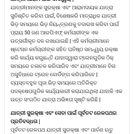
ଯାତ୍ରୀମାନଙ୍କ ସୁରକ୍ଷା ଏବଂ ଆରାମଦାୟକ ଯାତ୍ରା
ସୁନିଶ୍ଚିତ କରିବା ପାଇଁ, ବିଶେଷକରି ମାତ୍ରାଧିକ ଯାତ୍ରୀ
ଭିଡ଼ ସମୟରେ ଭିଡ଼ ନିୟନ୍ତ୍ରଣକୁ ତଦାରଖ କରିବା ପାଇଁ
ପ୍ରାୟ 50 ଜଣ ଆରପିଏଫ୍ କର୍ମଚାରୀଙ୍କ ଏକ
ଉତ୍ସର୍ଗୀକୃତ ଦଳ ରଖାଯାଇଛି | ଏହି କର୍ମଚାରୀମାନେ
ଷ୍ଟେସନ କର୍ମଚାରୀଙ୍କ ସହିତ ଘନିଷ୍ଠ ସମନ୍ୱୟ ରକ୍ଷା
କରି କାର୍ଯ୍ୟ କରୁଛନ୍ତି ଯାହାଦ୍ୱାରା ଟ୍ରେନଗୁଡିକ ଠିକ୍
ସମୟରେ ଚଳାଚଳ କରିପାରିବ ଏବଂ ଯାତ୍ରୀମାନେ ବିନା
ଅସୁବିଧାରେ ଟ୍ରେନ ବୋର୍ଡିଙ୍ଗ କରିପାରିବେ |
ବ୍ୟସ୍ତବହୁଳ ପୂଜା ଭିଡ଼ ସମୟରେ ଅତିରିକ୍ତ
ପଦକ୍ଷେପଗୁଡିକ କାର୍ଯ୍ୟକାରୀ କରାଯାଇଥିଲା ଯାହାକି ଏକ
ଉଚ୍ଚ ସଂଗଠିତ ଯାତ୍ରା ଅଭିଜ୍ଞତା ସୃଷ୍ଟି କରିଛି |
ଯାତ୍ରୀ ସୁରକ୍ଷା ଏବଂ ସେବା ପାଇଁ ପୂର୍ବତଟ ରେଳପଥର
ପ୍ରତିବଦ୍ଧତା |
ପୂର୍ବତଟ ରେଳପଥ ଯାତ୍ରୀ ସୁରକ୍ଷା ଏବଂ ପାର୍ବଣ ଋତୁ