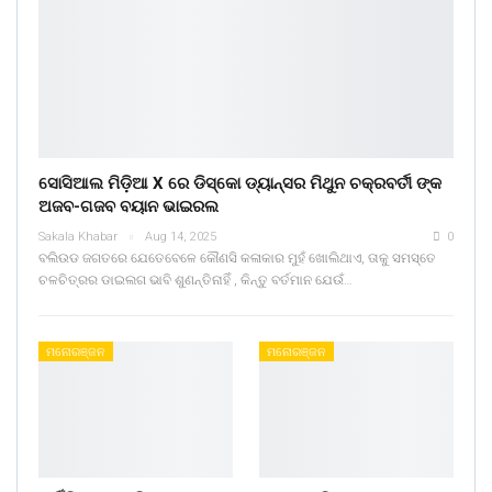
ସୋସିଆଲ ମିଡ଼ିଆ X ରେ ଡିସ୍କୋ ଡ୍ୟାନ୍ସର ମିଥୁନ ଚକ୍ରବର୍ତୀ ଙ୍କ
ଅଜବ-ଗଜବ ବୟାନ ଭାଇରଲ
Sakala Khabar
Aug 14, 2025
0
ବଲିଉଡ ଜଗତରେ ଯେତେବେଳେ କୌଣସି କଳାକାର ମୁହଁ ଖୋଲିଥାଏ, ତାକୁ ସମସ୍ତେ
ଚଳଚିତ୍ରର ଡାଇଲଗ ଭାବି ଶୁଣନ୍ତିନାହିଁ , କିନ୍ତୁ ବର୍ତମାନ ଯେଉଁ…
ମନୋରଞ୍ଜନ
ମନୋରଞ୍ଜନ