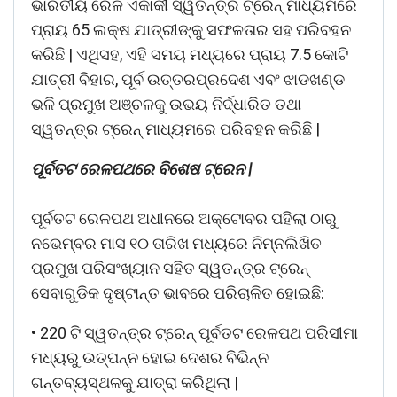
ଭାରତୀୟ ରେଳ ଏକାକୀ ସ୍ୱତନ୍ତ୍ର ଟ୍ରେନ୍ ମାଧ୍ୟମରେ
ପ୍ରାୟ 65 ଲକ୍ଷ ଯାତ୍ରୀଙ୍କୁ ସଫଳତାର ସହ ପରିବହନ
କରିଛି | ଏଥିସହ, ଏହି ସମୟ ମଧ୍ୟରେ ପ୍ରାୟ 7.5 କୋଟି
ଯାତ୍ରୀ ବିହାର, ପୂର୍ବ ଉତ୍ତରପ୍ରଦେଶ ଏବଂ ଝାଡଖଣ୍ଡ
ଭଳି ପ୍ରମୁଖ ଅଞ୍ଚଳକୁ ଉଭୟ ନିର୍ଦ୍ଧାରିତ ତଥା
ସ୍ୱତନ୍ତ୍ର ଟ୍ରେନ୍ ମାଧ୍ୟମରେ ପରିବହନ କରିଛି |
ପୂର୍ବତଟ ରେଳପଥରେ ବିଶେଷ ଟ୍ରେନ |
ପୂର୍ବତଟ ରେଳପଥ ଅଧୀନରେ ଅକ୍ଟୋବର ପହିଲା ଠାରୁ
ନଭେମ୍ବର ମାସ ୧୦ ତାରିଖ ମଧ୍ୟରେ ନିମ୍ନଲିଖିତ
ପ୍ରମୁଖ ପରିସଂଖ୍ୟାନ ସହିତ ସ୍ୱତନ୍ତ୍ର ଟ୍ରେନ୍
ସେବାଗୁଡିକ ଦୃଷ୍ଟାନ୍ତ ଭାବରେ ପରିଚାଳିତ ହୋଇଛି:
• 220 ଟି ସ୍ୱତନ୍ତ୍ର ଟ୍ରେନ୍ ପୂର୍ବତଟ ରେଳପଥ ପରିସୀମା
ମଧ୍ୟରୁ ଉତ୍ପନ୍ନ ହୋଇ ଦେଶର ବିଭିନ୍ନ
ଗନ୍ତବ୍ୟସ୍ଥଳକୁ ଯାତ୍ରା କରିଥିଲା |