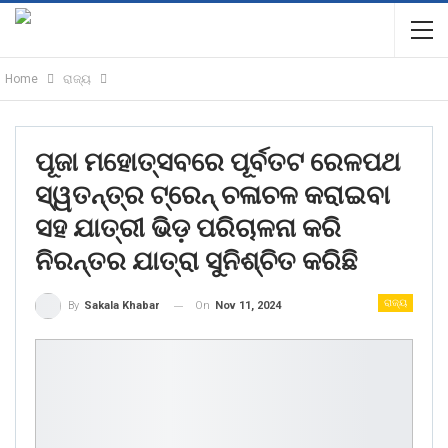
Home
ରାଜ୍ୟ
ପୂଜା ମହୋତ୍ସବରେ ପୂର୍ବତଟ ରେଳପଥ
ସ୍ୱତନ୍ତ୍ର ଟ୍ରେନ୍ ଚଳାଚଳ କରାଇବା
ସହ ଯାତ୍ରୀ ଭିଡ଼ ପରିଚାଳନା କରି
ନିରନ୍ତର ଯାତ୍ରା ସୁନିଶ୍ଚିତ କରିଛି
ରାଜ୍ୟ
On
Nov 11, 2024
By
Sakala Khabar