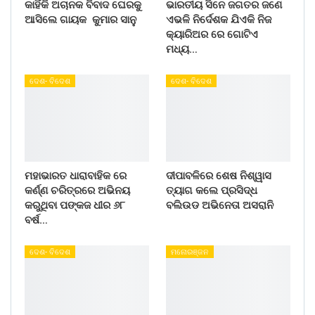
କାହିଁକି ଅଚାନକ ବିବାଦ ଘେରକୁ
ଭାରତୀୟ ସିନେ ଜଗତର ଜଣେ
ଆସିଲେ ଗାୟକ କୁମାର ସାନୁ
ଏଭଳି ନିର୍ଦେଶକ ଯିଏକି ନିଜ
କ୍ୟାରିଅର ରେ ଗୋଟିଏ
ମଧ୍ୟ…
ଦେଶ- ବିଦେଶ
ଦେଶ- ବିଦେଶ
ମହାଭାରତ ଧାରାବାହିକ ରେ
ଦୀପାବଳିରେ ଶେଷ ନିଶ୍ୱାସ
କର୍ଣ୍ଣ ଚରିତ୍ରରେ ଅଭିନୟ
ତ୍ୟାଗ କଲେ ପ୍ରସିଦ୍ଧ
କରୁଥିବା ପଙ୍କଜ ଧୀର ୬୮
ବଲିଉଡ ଅଭିନେତା ଅସରାନି
ବର୍ଷ…
ଦେଶ- ବିଦେଶ
ମନୋରଞ୍ଜନ