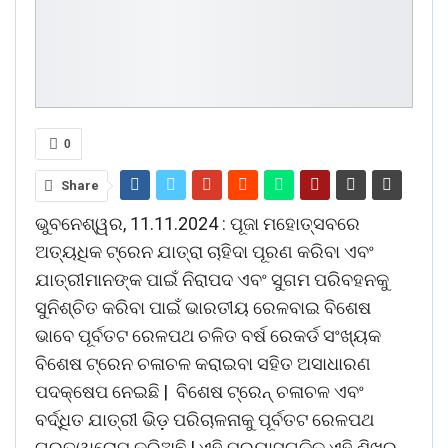
0
Share
ଭୁବନେଶ୍ୱର, 11.11.2024 : ପୂଜା ମହୋତ୍ସବରେ
ଅତ୍ୟଧିକ ଟ୍ରେନ ଯାତ୍ରା ଚାହିଦା ପୂରଣ କରିବା ଏବଂ
ଯାତ୍ରୀମାନଙ୍କ ପାଇଁ ନିରାପଦ ଏବଂ ସୁଗମ ପରିବହନକୁ
ସୁନିଶ୍ଚିତ କରିବା ପାଇଁ ଭାରତୀୟ ରେଳବାଇ ବିଶେଷ
ଭାବେ ପୂର୍ବତଟ ରେଳପଥ ଚଳିତ ବର୍ଷ ରେକର୍ଡ ସଂଖ୍ୟକ
ବିଶେଷ ଟ୍ରେନ ଚଳାଚଳ କରାଇବା ସହିତ ଅସାଧାରଣ
ପଦକ୍ଷେପ ନେଇଛି | ବିଶେଷ ଟ୍ରେନ୍ ଚଳାଚଳ ଏବଂ
ବର୍ଦ୍ଧିତ ଯାତ୍ରୀ ଭିଡ଼ ପରିଚାଳନାକୁ ପୂର୍ବତଟ ରେଳପଥ
ଗୁରୁତ୍ୱାରୋପ କରିଅଛି | ଏହି ପ୍ରୟାସଗୁଡିକ ଏହି ଶିଖର