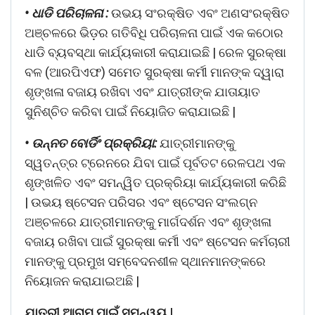
• ଧାଡି ପରିଚାଳନା :
ଉଭୟ ସଂରକ୍ଷିତ ଏବଂ ଅଣସଂରକ୍ଷିତ
ଅଞ୍ଚଳରେ ଭିଡ଼ର ଗତିବିଧି ପରିଚାଳନା ପାଇଁ ଏକ କଠୋର
ଧାଡି ବ୍ୟବସ୍ଥା କାର୍ଯ୍ୟକାରୀ କରାଯାଇଛି | ରେଳ ସୁରକ୍ଷା
ବଳ (ଆରପିଏଫ) ସମେତ ସୁରକ୍ଷା କର୍ମୀ ମାନଙ୍କ ଦ୍ୱାରା
ଶୃଙ୍ଖଳା ବଜାୟ ରଖିବା ଏବଂ ଯାତ୍ରୀଙ୍କ ଯାତାୟାତ
ସୁନିଶ୍ଚିତ କରିବା ପାଇଁ ନିୟୋଜିତ କରାଯାଇଛି |
• ଉନ୍ନତ ବୋର୍ଡିଂ ପ୍ରକ୍ରିୟା:
ଯାତ୍ରୀମାନଙ୍କୁ
ସ୍ୱତନ୍ତ୍ର ଟ୍ରେନରେ ଯିବା ପାଇଁ ପୂର୍ବତଟ ରେଳପଥ ଏକ
ଶୃଙ୍ଖଳିତ ଏବଂ ସମନ୍ୱିତ ପ୍ରକ୍ରିୟା କାର୍ଯ୍ୟକାରୀ କରିଛି
| ଉଭୟ ଷ୍ଟେସନ ପରିସର ଏବଂ ଷ୍ଟେସନ ସଂଲଗ୍ନ
ଅଞ୍ଚଳରେ ଯାତ୍ରୀମାନଙ୍କୁ ମାର୍ଗଦର୍ଶନ ଏବଂ ଶୃଙ୍ଖଳା
ବଜାୟ ରଖିବା ପାଇଁ ସୁରକ୍ଷା କର୍ମୀ ଏବଂ ଷ୍ଟେସନ କର୍ମଚାରୀ
ମାନଙ୍କୁ ପ୍ରମୁଖ ସମ୍ବେଦନଶୀଳ ସ୍ଥାନମାନଙ୍କରେ
ନିୟୋଜନ କରାଯାଇଅଛି |
ଯାତ୍ରୀ ଆରାମ ପାଇଁ ସମନ୍ୱୟ |