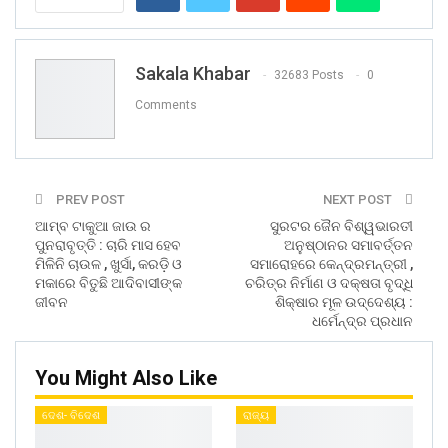
Sakala Khabar
32683 Posts
0
Comments
PREV POST
NEXT POST
ଆମ୍ବ ଟାକୁଆ ଜାଉ ର
ସୁରଟର ଜୈନ ବିଶ୍ୱଭାରତୀ
ପୁନରାବୃତ୍ତି : ଚାରି ମାସ ହେବ
ଅନୁଷ୍ଠାନର ସମାବର୍ତ୍ତନ
ମିଳିନି ଚାଉଳ , ଖୁର୍ସା, କରଡ଼ି ଓ
ସମାରୋହରେ କେନ୍ଦ୍ରମନ୍ତ୍ରୀ ,
ମକାରେ ବିତୁଛି ଆଦିବାସୀଙ୍କ
ଚରିତ୍ର ନିର୍ମାଣ ଓ ଦକ୍ଷତା ବୃଦ୍ଧି
ଜୀବନ
ଶିକ୍ଷାର ମୂଳ ଉଦ୍ଦେଶ୍ୟ :
ଧର୍ମେନ୍ଦ୍ର ପ୍ରଧାନ
You Might Also Like
ଦେଶ- ବିଦେଶ
ରାଜ୍ୟ