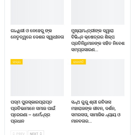
ଗାନ୍ଧିଜୀ ଓ ନେହେରୁ ଙ୍କ
ମୁଖ୍ୟମନ୍ତ୍ରୀଙ୍କ ଦ୍ୱାରା
ନେତୃତ୍ୱରେ ଦେଶର ସ୍ୱାଧୀନତା
ବିଭିନ୍ନ କ୍ଷେତ୍ରର ଶିଳ୍ପ
ପ୍ରତିନିଧିମାନଙ୍କ ସହିତ ନିବେଶ
ସମ୍ପ୍ରସାରଣ…
ରାଜ୍ୟ
ରାଜନୀତି
ପଦ୍ମ ପୁରସ୍କାରପ୍ରାପ୍ତ
ସନ୍ଥ ଗୁରୁ ଶ୍ରୀ ରବିଦାସ
ପ୍ରତିଭାମାନେ ସମାଜ ପାଇଁ
ମହାରାଜଙ୍କ ଜୀବନ, ଦର୍ଶନ,
ପ୍ରେରଣା – ଧର୍ମେନ୍ଦ୍ର
ସମରସତା, ସାମାଜିକ ନ୍ୟାୟ ଓ
ପ୍ରଧାନ
ମାନବତାର…
PREV
NEXT