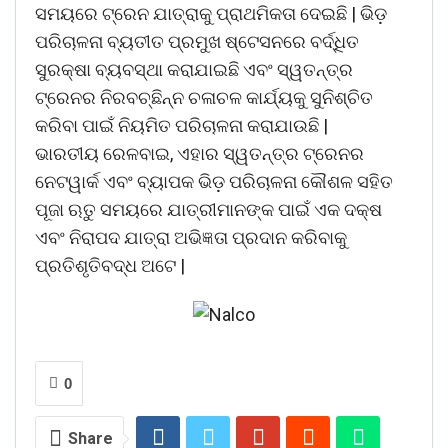
ସମୟରେ ଟ୍ରେନ ଯାତ୍ରାକୁ ପ୍ରାଥମିକତା ଦେଇଛି | ଭିଡ଼
ପରିଚାଳନା ବ୍ୟତୀତ ପ୍ରମୁଖ ଷ୍ଟେସନରେ ବର୍ଦ୍ଧିତ
ସୁରକ୍ଷା ବ୍ୟବସ୍ଥା କରାଯାଇଛି ଏବଂ ସ୍ୱତନ୍ତ୍ର
ଟ୍ରେନର ନିରବଚ୍ଛିନ୍ନ ଚଳାଚଳ କାର୍ଯ୍ୟକୁ ସୁନିଶ୍ଚିତ
କରିବା ପାଇଁ ନିୟମିତ ପରିଚାଳନା କରାଯାଉଛି |
ଭାରତୀୟ ରେଳବାଇ, ଏହାର ସ୍ୱତନ୍ତ୍ର ଟ୍ରେନର
ନେଟୱାର୍କ ଏବଂ ବ୍ୟାପକ ଭିଡ଼ ପରିଚାଳନା କୌଶଳ ସହିତ
ପୂଜା ଋତୁ ସମୟରେ ଯାତ୍ରୀମାନଙ୍କ ପାଇଁ ଏକ ଦକ୍ଷ
ଏବଂ ନିରାପଦ ଯାତ୍ରା ଅଭିଜ୍ଞତା ପ୍ରଦାନ କରିବାକୁ
ପ୍ରତିଶୃତିବଦ୍ଧ ଅଟେ |
0
Share