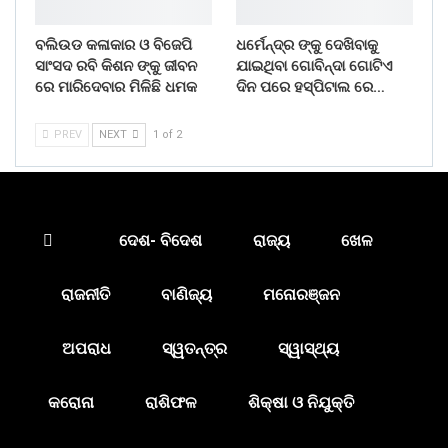
ବଲିଉଡ କଳାକାର ଓ ବିଜେପି
ଧର୍ମେନ୍ଦ୍ର ଙ୍କୁ ଦେଖିବାକୁ
ସାଂସଦ ରବି କିଶନ ଙ୍କୁ ଜୀବନ
ଯାଇଥିବା ଗୋବିନ୍ଦା ଗୋଟିଏ
ରେ ମାରିଦେବାର ମିଳିଛି ଧମକ
ଦିନ ପରେ ହସ୍ପିଟାଲ ରେ…
PREV
NEXT
1 of 2
ଦେଶ- ବିଦେଶ
ରାଜ୍ୟ
ଖେଳ
ରାଜନୀତି
ବାଣିଜ୍ୟ
ମନୋରଞ୍ଜନ
ଅପରାଧ
ସ୍ୱତନ୍ତ୍ର
ସ୍ୱାସ୍ଥ୍ୟ
କରୋନା
ରାଶିଫଳ
ଶିକ୍ଷା ଓ ନିଯୁକ୍ତି