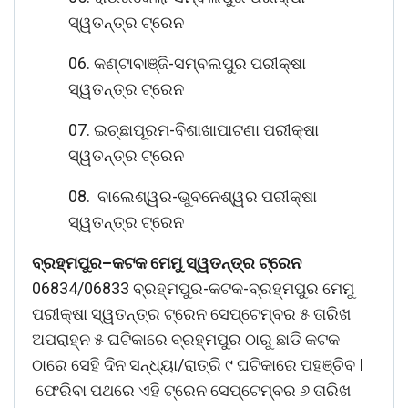
ସ୍ୱତନ୍ତ୍ର ଟ୍ରେନ
06. କଣ୍ଟାବାଞ୍ଜି-ସମ୍ବଲପୁର ପରୀକ୍ଷା
ସ୍ୱତନ୍ତ୍ର ଟ୍ରେନ
07. ଇଚ୍ଛାପୂରମ-ବିଶାଖାପାଟଣା ପରୀକ୍ଷା
ସ୍ୱତନ୍ତ୍ର ଟ୍ରେନ
08. ବାଲେଶ୍ୱର-ଭୁବନେଶ୍ୱର ପରୀକ୍ଷା
ସ୍ୱତନ୍ତ୍ର ଟ୍ରେନ
ବ୍ରହ୍ମପୁର
–
କଟକ
ମେମୁ
ସ୍ୱତନ୍ତ୍ର
ଟ୍ରେନ
06834/06833 ବ୍ରହ୍ମପୁର-କଟକ-ବ୍ରହ୍ମପୁର ମେମୁ
ପରୀକ୍ଷା ସ୍ୱତନ୍ତ୍ର ଟ୍ରେନ ସେପ୍ଟେମ୍ବର ୫ ତାରିଖ
ଅପରାହ୍ନ ୫ ଘଟିକାରେ ବ୍ରହ୍ମପୁର ଠାରୁ ଛାଡି କଟକ
ଠାରେ ସେହି ଦିନ ସନ୍ଧ୍ୟା/ରାତ୍ରି ୯ ଘଟିକାରେ ପହଞ୍ଚିବ I
ଫେରିବା ପଥରେ ଏହି ଟ୍ରେନ ସେପ୍ଟେମ୍ବର ୬ ତାରିଖ