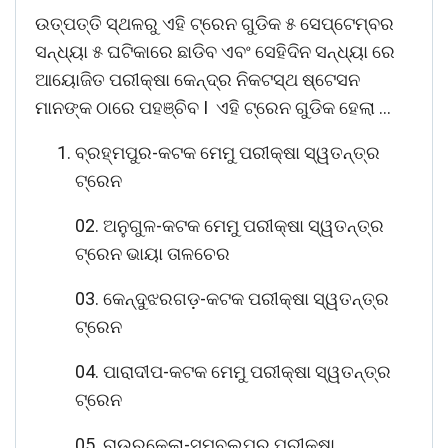
ଉତ୍ପତ୍ତି ସ୍ଥଳରୁ ଏହି ଟ୍ରେନ ଗୁଡିକ ୫ ସେପ୍ଟେମ୍ବର
ସନ୍ଧ୍ୟା ୫ ଘଟିକାରେ ଛାଡିବ ଏବଂ ସେହିଦିନ ସନ୍ଧ୍ୟା ରେ
ଆୟୋଜିତ ପରୀକ୍ଷା କେନ୍ଦ୍ର ନିକଟସ୍ଥ ଷ୍ଟେସନ
ମାନଙ୍କ ଠାରେ ପହଞ୍ଚିବ I ଏହି ଟ୍ରେନ ଗୁଡିକ ହେଲା …
ବ୍ରହ୍ମପୁର-କଟକ ମେମୁ ପରୀକ୍ଷା ସ୍ୱତନ୍ତ୍ର
ଟ୍ରେନ
02. ଅନୁଗୁଳ-କଟକ ମେମୁ ପରୀକ୍ଷା ସ୍ୱତନ୍ତ୍ର
ଟ୍ରେନ ଭାୟା ତାଳଚେର
03. କେନ୍ଦୁଝରଗଡ଼-କଟକ ପରୀକ୍ଷା ସ୍ୱତନ୍ତ୍ର
ଟ୍ରେନ
04. ପାରାଦୀପ-କଟକ ମେମୁ ପରୀକ୍ଷା ସ୍ୱତନ୍ତ୍ର
ଟ୍ରେନ
05. ରାଉରକେଲା-ସମ୍ବଲପୁର ପରୀକ୍ଷା