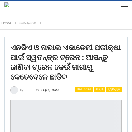
Home
ଦେଶ- ବିଦେଶ
ଏନଡିଏ ଓ ନାଭାଲ ଏକାଡେମୀ ପରୀକ୍ଷା
ପାଇଁ ସ୍ୱତନ୍ତ୍ର ଟ୍ରେନ : ଆସନ୍ତୁ
ଜାଣିବା ଟ୍ରେନ କେଉଁ ଜାଗାରୁ
କେତେବେଳେ ଛାଡିବ
ଦେଶ- ବିଦେଶ
ରାଜ୍ୟ
ସ୍ୱତନ୍ତ୍ର
On
Sep 4, 2020
By