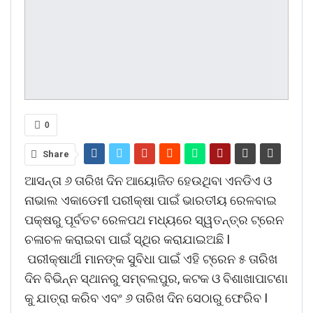
0
Share
ଆସନ୍ତା ୬ ତାରିଖ ଦିନ ଆୟୋଜିତ ହେଉଥିବା ଏନଡିଏ ଓ
ନାଭାଲ ଏକାଡେମୀ ପରୀକ୍ଷା ପାଇଁ ଭାରତୀୟ ରେଳବାଇ
ପକ୍ଷରୁ ପୂର୍ବତଟ ରେଳପଥ ମଧ୍ୟରେ ସ୍ୱତନ୍ତ୍ର ଟ୍ରେନ
ଚଳାଚଳ କରାଇବା ପାଇଁ ସ୍ଥିର କରାଯାଇଅଛି I
ପରୀକ୍ଷାର୍ଥୀ ମାନଙ୍କ ସୁବିଧା ପାଇଁ ଏହି ଟ୍ରେନ ୫ ତାରିଖ
ଦିନ ବିଭିନ୍ନ ସ୍ଥାନରୁ ସମ୍ବଲପୁର, କଟକ ଓ ବିଶାଖାପାଟଣା
କୁ ଯାତ୍ରା କରିବ ଏବଂ ୬ ତାରିଖ ଦିନ ସେଠାରୁ ଫେରିବ I