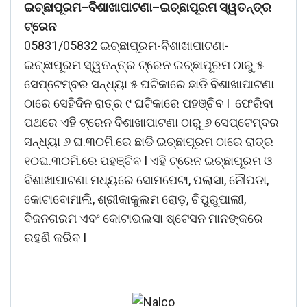
ଇଚ୍ଛାପୂରମ
–
ବିଶାଖାପାଟଣା
–
ଇଚ୍ଛାପୂରମ
ସ୍ୱତନ୍ତ୍ର
ଟ୍ରେନ
05831/05832 ଇଚ୍ଛାପୂରମ-ବିଶାଖାପାଟଣା-
ଇଚ୍ଛାପୂରମ ସ୍ୱତନ୍ତ୍ର ଟ୍ରେନ ଇଚ୍ଛାପୂରମ ଠାରୁ ୫
ସେପ୍ଟେମ୍ବର ସନ୍ଧ୍ୟା ୫ ଘଟିକାରେ ଛାଡି ବିଶାଖାପାଟଣା
ଠାରେ ସେହିଦିନ ରାତ୍ର ୯ ଘଟିକାରେ ପହଞ୍ଚିବ I ଫେରିବା
ପଥରେ ଏହି ଟ୍ରେନ ବିଶାଖାପାଟଣା ଠାରୁ ୬ ସେପ୍ଟେମ୍ବର
ସନ୍ଧ୍ୟା ୬ ଘ.୩୦ମି.ରେ ଛାଡି ଇଚ୍ଛାପୂରମ ଠାରେ ରାତ୍ର
୧୦ଘ.୩୦ମି.ରେ ପହଞ୍ଚିବ I ଏହି ଟ୍ରେନ ଇଚ୍ଛାପୂରମ ଓ
ବିଶାଖାପାଟଣା ମଧ୍ୟରେ ସୋମପେଟା, ପଲାସା, ନୌପଡା,
କୋଟାବୋମାଲି, ଶ୍ରୀକାକୁଲମ ରୋଡ଼, ଚିପୁରୁପାଲୀ,
ବିଜନଗରମ ଏବଂ କୋଟାଭଲସା ଷ୍ଟେସନ ମାନଙ୍କରେ
ରହଣି କରିବ I