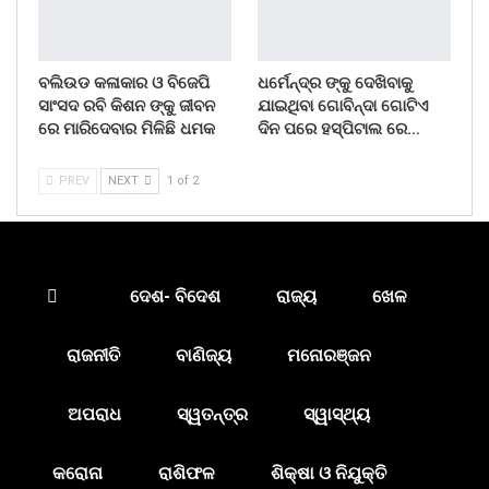
ବଲିଉଡ କଳାକାର ଓ ବିଜେପି
ଧର୍ମେନ୍ଦ୍ର ଙ୍କୁ ଦେଖିବାକୁ
ସାଂସଦ ରବି କିଶନ ଙ୍କୁ ଜୀବନ
ଯାଇଥିବା ଗୋବିନ୍ଦା ଗୋଟିଏ
ରେ ମାରିଦେବାର ମିଳିଛି ଧମକ
ଦିନ ପରେ ହସ୍ପିଟାଲ ରେ…
PREV
NEXT
1 of 2
ଦେଶ- ବିଦେଶ
ରାଜ୍ୟ
ଖେଳ
ରାଜନୀତି
ବାଣିଜ୍ୟ
ମନୋରଞ୍ଜନ
ଅପରାଧ
ସ୍ୱତନ୍ତ୍ର
ସ୍ୱାସ୍ଥ୍ୟ
କରୋନା
ରାଶିଫଳ
ଶିକ୍ଷା ଓ ନିଯୁକ୍ତି