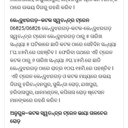
ଠାରେ ଉଭୟ ଦିଗରୁ ରହଣି କରିବ I
କେନ୍ଦୁଝରଗଡ଼
–
କଟକ
ସ୍ୱତନ୍ତ୍ର
ଟ୍ରେନ
06825/06826 କେନ୍ଦୁଝରଗଡ଼-କଟକ-କେନ୍ଦୁଝରଗଡ଼
ସ୍ୱତନ୍ତ୍ର ଟ୍ରେନ କେନ୍ଦୁଝରଗଡ଼ ଠାରୁ ୫ ତାରିଖ
ସନ୍ଧ୍ୟା ୫ ଘଟିକାରେ ଛାଡି କଟକ ଠାରେ ସେହିଦିନ ସନ୍ଧ୍ୟା
୮ଘ.୪୫ମି.ରେ ପହଞ୍ଚିବ I ଫେରିବା ପଥରେ ଏହି ଟ୍ରେନ
କଟକ ଠାରୁ ୬ ତାରିଖ ସନ୍ଧ୍ୟା ୬ଘ.୪୫ମି.ରେ ଛାଡି
କେନ୍ଦୁଝରଗଡ଼ ଠାରେ ରାତ୍ର ୧୦ଘ.୧୫ମି.ରେ ପହଞ୍ଚିବ I
ଏହି ଟ୍ରେନ କେନ୍ଦୁଝରଗଡ଼ ଓ କଟକ ମଧ୍ୟରେ ଉଭୟ
ଦିଗରୁ ହରିଚନ୍ଦନପୁର, ସୁକିନ୍ଦା ରୋଡ଼, ଯଖପୁରା,
ହରିଦାସପୁର, ଧାନମଣ୍ଡଳ, କପିଳାସ ରୋଡ଼ ଷ୍ଟେସନ
ମାନଙ୍କରେ ରହଣି କରିବ I
ଅନୁଗୁଳ
–
କଟକ
ସ୍ୱତନ୍ତ୍ର
ଟ୍ରେନ
ଭାୟା
ତାଳଚେର
ରୋଡ଼