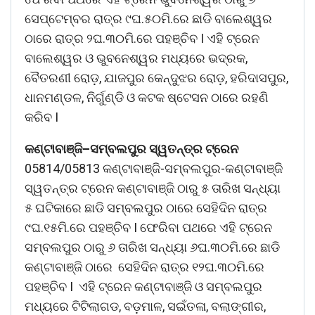
ସେପ୍ଟେମ୍ବର ରାତ୍ର ୯ଘ.୫୦ମି.ରେ ଛାଡି ବାଲେଶ୍ୱର
ଠାରେ ରାତ୍ର ୨ଘ.୩୦ମି.ରେ ପହଞ୍ଚିବ I ଏହି ଟ୍ରେନ
ବାଲେଶ୍ୱର ଓ ଭୁବନେଶ୍ୱର ମଧ୍ୟରେ ଭଦ୍ରକ,
ବୈତରଣୀ ରୋଡ଼, ଯାଜପୁର କେନ୍ଦୁଝର ରୋଡ଼, ହରିଦାସପୁର,
ଧାନମଣ୍ଡଳ, ନିର୍ଗୁଣ୍ଡି ଓ କଟକ ଷ୍ଟେସନ ଠାରେ ରହଣି
କରିବ I
କଣ୍ଟାବାଞ୍ଜି
–
ସମ୍ବଲପୁର
ସ୍ୱତନ୍ତ୍ର
ଟ୍ରେନ
05814/05813 କଣ୍ଟାବାଞ୍ଜି-ସମ୍ବଲପୁର-କଣ୍ଟାବାଞ୍ଜି
ସ୍ୱତନ୍ତ୍ର ଟ୍ରେନ କଣ୍ଟାବାଞ୍ଜି ଠାରୁ ୫ ତାରିଖ ସନ୍ଧ୍ୟା
୫ ଘଟିକାରେ ଛାଡି ସମ୍ବଲପୁର ଠାରେ ସେହିଦିନ ରାତ୍ର
୯ଘ.୧୫ମି.ରେ ପହଞ୍ଚିବ I ଫେରିବା ପଥରେ ଏହି ଟ୍ରେନ
ସମ୍ବଲପୁର ଠାରୁ ୬ ତାରିଖ ସନ୍ଧ୍ୟା ୬ଘ.୩୦ମି.ରେ ଛାଡି
କଣ୍ଟାବାଞ୍ଜି ଠାରେ ସେହିଦିନ ରାତ୍ର ୧୨ଘ.୩୦ମି.ରେ
ପହଞ୍ଚିବ I ଏହି ଟ୍ରେନ କଣ୍ଟାବାଞ୍ଜି ଓ ସମ୍ବଲପୁର
ମଧ୍ୟରେ ଟିଟିଲାଗଡ, ବଡ଼ମାଳ, ସଇଁତଳା, ବଲାଙ୍ଗୀର,