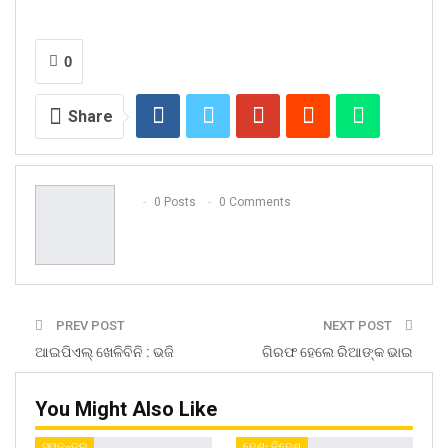
0
Share
0 Posts
0 Comments
PREV POST
NEXT POST
ଆଇପିଏଲ୍‌ ଖେଳିବିନି : ଭଜି
ଗିରଫ ହେଲେ ରିଆଙ୍କ ଭାଇ
You Might Also Like
ସ୍ୱତନ୍ତ୍ର
ଦେଶ- ବିଦେଶ