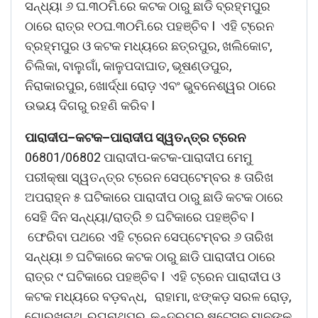
ସନ୍ଧ୍ୟା ୬ ଘ.୩୦ମି.ରେ କଟକ ଠାରୁ ଛାଡି ବ୍ରହ୍ମପୁର
ଠାରେ ରାତ୍ର ୧୦ଘ.୩୦ମି.ରେ ପହଞ୍ଚିବ I ଏହି ଟ୍ରେନ
ବ୍ରହ୍ମପୁର ଓ କଟକ ମଧ୍ୟରେ ଛତ୍ରପୁର, ଖଲିକୋଟ,
ଚିଲିକା, ବାଲୁଗାଁ, କାଳୁପଦାଘାତ, ଭୂଷଣ୍ଡପୁର,
ନିରାକାରପୁର, ଖୋର୍ଦ୍ଧା ରୋଡ଼ ଏବଂ ଭୁବନେଶ୍ୱର ଠାରେ
ଉଭୟ ଦିଗରୁ ରହଣି କରିବ I
ପାରାଦୀପ
–
କଟକ
–
ପାରାଦୀପ
ସ୍ୱତନ୍ତ୍ର
ଟ୍ରେନ
06801/06802 ପାରାଦୀପ-କଟକ-ପାରାଦୀପ ମେମୁ
ପରୀକ୍ଷା ସ୍ୱତନ୍ତ୍ର ଟ୍ରେନ ସେପ୍ଟେମ୍ବର ୫ ତାରିଖ
ଅପରାହ୍ନ ୫ ଘଟିକାରେ ପାରାଦୀପ ଠାରୁ ଛାଡି କଟକ ଠାରେ
ସେହି ଦିନ ସନ୍ଧ୍ୟା/ରାତ୍ରି ୭ ଘଟିକାରେ ପହଞ୍ଚିବ I
ଫେରିବା ପଥରେ ଏହି ଟ୍ରେନ ସେପ୍ଟେମ୍ବର ୬ ତାରିଖ
ସନ୍ଧ୍ୟା ୭ ଘଟିକାରେ କଟକ ଠାରୁ ଛାଡି ପାରାଦୀପ ଠାରେ
ରାତ୍ର ୯ ଘଟିକାରେ ପହଞ୍ଚିବ I ଏହି ଟ୍ରେନ ପାରାଦୀପ ଓ
କଟକ ମଧ୍ୟରେ ବଡ଼ବନ୍ଧ, ରାହାମା, ଝଙ୍କଡ଼ ସରଳ ରୋଡ଼,
ଗୋରଖନାଥ, ରଘୁନାଥପୁର, କନ୍ଦରପୁର ଷ୍ଟେସନ ମାନଙ୍କ