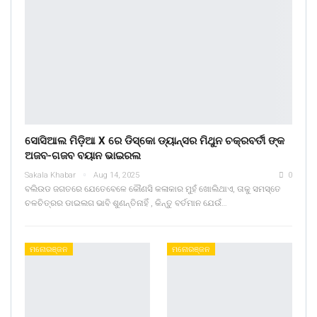
ସୋସିଆଲ ମିଡ଼ିଆ X ରେ ଡିସ୍କୋ ଡ୍ୟାନ୍ସର ମିଥୁନ ଚକ୍ରବର୍ତୀ ଙ୍କ
ଅଜବ-ଗଜବ ବୟାନ ଭାଇରଲ
Sakala Khabar
Aug 14, 2025
0
ବଲିଉଡ ଜଗତରେ ଯେତେବେଳେ କୌଣସି କଳାକାର ମୁହଁ ଖୋଲିଥାଏ, ତାକୁ ସମସ୍ତେ
ଚଳଚିତ୍ରର ଡାଇଲଗ ଭାବି ଶୁଣନ୍ତିନାହିଁ , କିନ୍ତୁ ବର୍ତମାନ ଯେଉଁ…
ମନୋରଞ୍ଜନ
ମନୋରଞ୍ଜନ