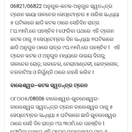
06821/06822 ଅନୁଗୁଳ-କଟକ-ଅନୁଗୁଳ ସ୍ୱତନ୍ତ୍ର
ଟ୍ରେନ ଭାୟା ତାଳଚେର ସେପ୍ଟେମ୍ବର ୫ ତାରିଖ ସନ୍ଧ୍ୟା
୫ ଘଟିକାରେ ଛାଡି କଟକ ଠାରେ ସେହିଦିନ ରାତ୍ର
୮ଘ.୧୫ମି.ରେ ପହଞ୍ଚିବ I ଫେରିବା ପଥରେ ଏହି ଟ୍ରେନ
କଟକ ଠାରୁ ୬ ସେପ୍ଟେମ୍ବର ଦିନ ସନ୍ଧ୍ୟା ୭ଘଟିକାରେ
ଛାଡି ଅନୁଗୁଳ ଠାରେ ରାତ୍ର ୯ଘ.୧୫ମି.ରେ ପହଞ୍ଚିବ I ଏହି
ଟ୍ରେନ କଟକ ଓ ଅନୁଗୁଳ ମଧ୍ୟରେ ଉଭୟ ଦିଗରୁ
ତାଳଚେର ରୋଡ଼, ତାଳଚେର, ମେରାମାଣ୍ଡଳୀ, ଢେଙ୍କାନାଳ,
ଚରବାଟିଆ ଓ ନିର୍ଗୁଣ୍ଡି ଠାରେ ରହଣି କରିବ I
ବାଲେଶ୍ୱର
–
କଟକ
ସ୍ୱତନ୍ତ୍ର
ଟ୍ରେନ
୦୮୦୦୫/08006 ବାଲେଶ୍ୱର-ଭୁବନେଶ୍ୱର-
ବାଲେଶ୍ୱର ସ୍ୱତନ୍ତ୍ର ଟ୍ରେନ ବାଲେଶ୍ୱର ଠାରୁ ୫
ସେପ୍ଟେମ୍ବର ସନ୍ଧ୍ୟା ୫ ଘଟିକାରେ ଛାଡି ଭୁବନେଶ୍ୱର
ଠାରେ ସେହି ଦିନ ରାତ୍ର ୯ଘ.୩୦ମି.ରେ ପହଞ୍ଚିବ I
ଫେରିବା ପଥରେ ଏହି ଟ୍ରେନ ଭୁବନେଶ୍ୱର ଠାରୁ ୬