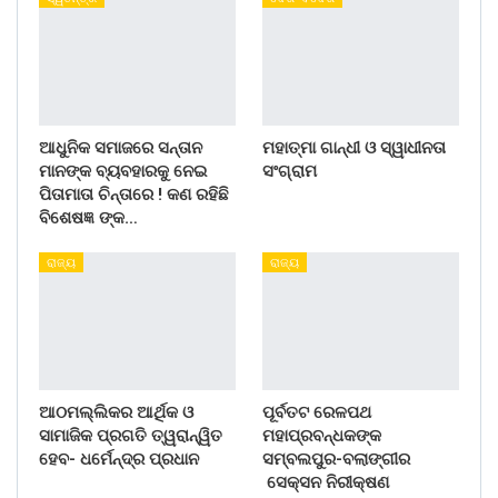
ଆଧୁନିକ ସମାଜରେ ସନ୍ତାନ
ମହାତ୍ମା ଗାନ୍ଧୀ ଓ ସ୍ୱାଧୀନତା
ମାନଙ୍କ ବ୍ୟବହାରକୁ ନେଇ
ସଂଗ୍ରାମ
ପିତାମାତା ଚିନ୍ତାରେ ! କଣ ରହିଛି
ବିଶେଷଜ୍ଞ ଙ୍କ…
ରାଜ୍ୟ
ରାଜ୍ୟ
ଆଠମଲ୍ଲିକର ଆର୍ଥିକ ଓ
ପୂର୍ବତଟ ରେଳପଥ
ସାମାଜିକ ପ୍ରଗତି ତ୍ୱରାନ୍ୱିତ
ମହାପ୍ରବନ୍ଧକଙ୍କ
ହେବ- ଧର୍ମେନ୍ଦ୍ର ପ୍ରଧାନ
ସମ୍ବଲପୁର-ବଲାଙ୍ଗୀର
ସେକ୍ସନ ନିରୀକ୍ଷଣ