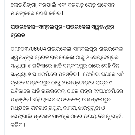
ଲୋଇଶିଙ୍ଗା, ବରପାଲି ଏବଂ ବରଗଡ଼ ରୋଡ଼ ଷ୍ଟେସନ
ମାନଙ୍କରେ ରହଣି କରିବ I
ରାଉରକେଲା
–
ସମ୍ବଲପୁର
–
ରାଉରକେଲା
ସ୍ୱତନ୍ତ୍ର
ଟ୍ରେନ
୦୮୬୦୩/08604 ରାଉରକେଲା-ସମ୍ବଲପୁର-ରାଉରକେଲା
ସ୍ୱତନ୍ତ୍ର ଟ୍ରେନ ରାଉରକେଲା ଠାରୁ ୫ ସେପ୍ଟେମ୍ବର
ସନ୍ଧ୍ୟା ୫ ଘଟିକାରେ ଛାଡି ସମ୍ବଲପୁର ଠାରେ ସେହି ଦିନ
ସନ୍ଧ୍ୟା ୭ ଘ.୪୦ମି.ରେ ପହଞ୍ଚିବ I ଫେରିବା ପଥରେ ଏହି
ଟ୍ରେନ ସମ୍ବଲପୁର ଠାରୁ ୬ ସେପ୍ଟେମ୍ବର ରାତ୍ର ୯
ଘଟିକାରେ ଛାଡି ରାଉରକେଲା ଠାରେ ରାତ୍ର ୧୧ଘ.୪୫ମି.ରେ
ପହଞ୍ଚିବ I ଏହି ଟ୍ରେନ ରାଉରକେଲା ଓ ସମ୍ବଲପୁର
ମଧ୍ୟରେ ରାଜଗାଙ୍ଗପୁର, ବାମରା, ଝାରସୁଗୁଡା ଓ
ରେଙ୍ଗାଲି ଷ୍ଟେସନ ମାନଙ୍କ ଠାରେ ଉଭୟ ଦିଗରୁ ରହଣି
କରିବ I