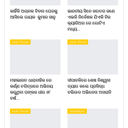
କାହିଁକି ଅଚାନକ ବିବାଦ ଘେରକୁ
ଭାରତୀୟ ସିନେ ଜଗତର ଜଣେ
ଆସିଲେ ଗାୟକ କୁମାର ସାନୁ
ଏଭଳି ନିର୍ଦେଶକ ଯିଏକି ନିଜ
କ୍ୟାରିଅର ରେ ଗୋଟିଏ
ମଧ୍ୟ…
ଦେଶ- ବିଦେଶ
ଦେଶ- ବିଦେଶ
ମହାଭାରତ ଧାରାବାହିକ ରେ
ଦୀପାବଳିରେ ଶେଷ ନିଶ୍ୱାସ
କର୍ଣ୍ଣ ଚରିତ୍ରରେ ଅଭିନୟ
ତ୍ୟାଗ କଲେ ପ୍ରସିଦ୍ଧ
କରୁଥିବା ପଙ୍କଜ ଧୀର ୬୮
ବଲିଉଡ ଅଭିନେତା ଅସରାନି
ବର୍ଷ…
ଦେଶ- ବିଦେଶ
ମନୋରଞ୍ଜନ