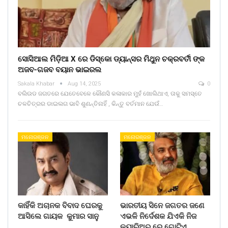
ସୋସିଆଲ ମିଡ଼ିଆ X ରେ ଡିସ୍କୋ ଡ୍ୟାନ୍ସର ମିଥୁନ ଚକ୍ରବର୍ତୀ ଙ୍କ
ଅଜବ-ଗଜବ ବୟାନ ଭାଇରଲ
Sakala Khabar
Aug 14, 2025
0
ବଲିଉଡ ଜଗତରେ ଯେତେବେଳେ କୌଣସି କଳାକାର ମୁହଁ ଖୋଲିଥାଏ, ତାକୁ ସମସ୍ତେ
ଚଳଚିତ୍ରର ଡାଇଲଗ ଭାବି ଶୁଣନ୍ତିନାହିଁ , କିନ୍ତୁ ବର୍ତମାନ ଯେଉଁ…
ମନୋରଞ୍ଜନ
ମନୋରଞ୍ଜନ
କାହିଁକି ଅଚାନକ ବିବାଦ ଘେରକୁ
ଭାରତୀୟ ସିନେ ଜଗତର ଜଣେ
ଆସିଲେ ଗାୟକ କୁମାର ସାନୁ
ଏଭଳି ନିର୍ଦେଶକ ଯିଏକି ନିଜ
କ୍ୟାରିଅର ରେ ଗୋଟିଏ