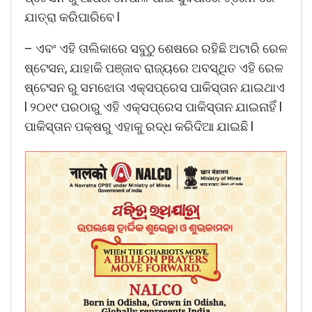
ଯାତ୍ରା କରିପାରିବେ l
– ଏବଂ ଏହି ତାଲିକାରେ ସବୁଠୁ ଶେଷରେ ରହିଛି ଅଟାରି ରେଳ
ଷ୍ଟେସନ, ଯାହାକି ପଞ୍ଜାବ ରାଜ୍ୟରେ ଅବସ୍ଥିତ ଏହି ରେଳ
ଷ୍ଟେସନ ରୁ ସମଝୋତା ଏକ୍ସପ୍ରେସ ପାକିସ୍ତାନ ଯାଇଥାଏ
l ୨୦୧୯ ପରଠାରୁ ଏହି ଏକ୍ସପ୍ରେସ ପାକିସ୍ତାନ ଯାଇନାହିଁ l
ପାକିସ୍ତାନ ପକ୍ଷରୁ ଏହାକୁ ରଦ୍ଧ କରିଦିଆ ଯାଇଛି l