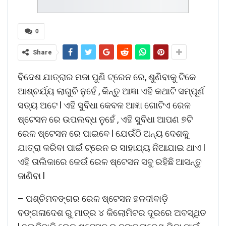
0
Share
ବିଦେଶ ଯାତ୍ରାର ମଜା ପୁଣି ଟ୍ରେନ ରେ, ଶୁଣିବାକୁ ଟିକେ
ଆଶ୍ଚର୍ଯ୍ୟ ଲାଗୁଚି ନୁହେଁ , କିନ୍ତୁ ଆଜ୍ଞା ଏହି କଥାଟି ସମ୍ପୂର୍ଣ
ସତ୍ୟ ଅଟେ l ଏହି ସୁବିଧା କେବଳ ଆଜ୍ଞା ଗୋଟିଏ ରେଳ
ଷ୍ଟେସନ ରେ ଉପଲବ୍ଧ ନୁହେଁ , ଏହି ସୁବିଧା ଆପଣ ୭ଟି
ରେଳ ଷ୍ଟେସନ ରେ ପାଇବେ l ଯେଉଁଠି ଅନ୍ୟ ଦେଶକୁ
ଯାତ୍ରା କରିବା ପାଇଁ ଟ୍ରେନ ର ସାହାଯ୍ୟ ନିଆଯାଇ ଥାଏ l
ଏହି ତାଲିକାରେ କେଉଁ ରେଳ ଷ୍ଟେସନ ସବୁ ରହିଛି ଆସନ୍ତୁ
ଜାଣିବା l
– ପଶ୍ଚିମବଙ୍ଗର ରେଳ ଷ୍ଟେସନ ହଳଦୀବାଡ଼ି
ବଙ୍ଗଳାଦେଶ ରୁ ମାତ୍ର ୪ କିଲୋମିଟର ଦୂରରେ ଅବସ୍ଥିତ