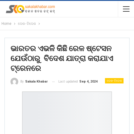
Home
ଦେଶ- ବିଦେଶ
ଭାରତର ଏଭଳି କିଛି ରେଳ ଷ୍ଟେସନ
ଯେଉଁଠାରୁ ବିଦେଶ ଯାତ୍ରା କରାଯାଏ
ଟ୍ରେନରେ
ଦେଶ- ବିଦେଶ
Last updated
Sep 4, 2024
By
Sakala Khabar