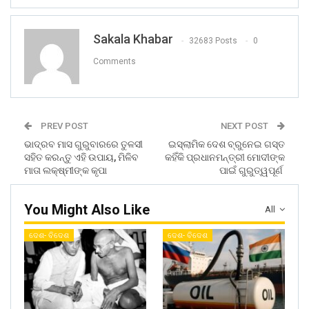
Sakala Khabar
32683 Posts
0
Comments
PREV POST
NEXT POST
ଭାଦ୍ରବ ମାସ ଗୁରୁବାରରେ ତୁଳସୀ
ଇସ୍ଲାମିକ ଦେଶ ବ୍ରୁନେଇ ଗସ୍ତ
ସହିତ କରନ୍ତୁ ଏହି ଉପାୟ, ମିଳିବ
କହିଁକି ପ୍ରଧାନମନ୍ତ୍ରୀ ମୋଦୀଙ୍କ
ମାତା ଲକ୍ଷ୍ମୀଙ୍କ କୃପା
ପାଇଁ ଗୁରୁତ୍ୱପୂର୍ଣ
You Might Also Like
All
ଦେଶ- ବିଦେଶ
ଦେଶ- ବିଦେଶ