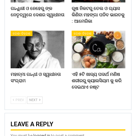
ଗାନ୍ଧିଜୀ ଓ ନେହେରୁ ଙ୍କ
ରୁଷ ନିକଟରୁ ତେଲ ଓ ଗ୍ୟାସ
ନେତୃତ୍ୱରେ ଦେଶର ସ୍ୱାଧୀନତା
କିଣିବା ମହଙ୍ଗା ପଡିବ ଭାରତକୁ
: ଆମେରିକା
ଦେଶ- ବିଦେଶ
ଦେଶ- ବିଦେଶ
ମହାତ୍ମା ଗାନ୍ଧୀ ଓ ସ୍ୱାଧୀନତା
ଏହି ୫ଟି ଖାଦ୍ୟ ପଦାର୍ଥ ମଣିଷ
ସଂଗ୍ରାମ
ଶରୀରରୁ କ୍ୟାଲସିୟମ କୁ କରି
ଦେଇଥାଏ ନଷ୍ଟ
PREV
NEXT
LEAVE A REPLY
You must be
logged in
to post a comment.