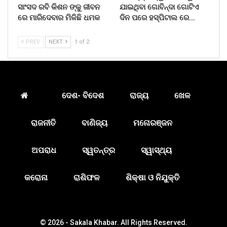
ସାଂସଦ ରବି କିଶନ ଙ୍କୁ ଜୀବନ
ଯାଇଥିବା ଗୋବିନ୍ଦା ଗୋଟିଏ
ରେ ମାରିଦେବାର ମିଳିଛି ଧମକ
ଦିନ ପରେ ହସ୍ପିଟାଲ ରେ…
PREV
NEXT
1 of 2
ଦେଶ- ବିଦେଶ
ରାଜ୍ୟ
ଖେଳ
ରାଜନୀତି
ବାଣିଜ୍ୟ
ମନୋରଞ୍ଜନ
ଅପରାଧ
ସ୍ୱତନ୍ତ୍ର
ସ୍ୱାସ୍ଥ୍ୟ
କରୋନା
ରାଶିଫଳ
ଶିକ୍ଷା ଓ ନିଯୁକ୍ତି
© 2026 - Sakala Khabar. All Rights Reserved.