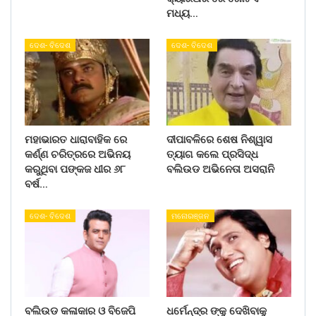
ମଧ୍ୟ…
ଦେଶ- ବିଦେଶ
ଦେଶ- ବିଦେଶ
ମହାଭାରତ ଧାରାବାହିକ ରେ
ଦୀପାବଳିରେ ଶେଷ ନିଶ୍ୱାସ
କର୍ଣ୍ଣ ଚରିତ୍ରରେ ଅଭିନୟ
ତ୍ୟାଗ କଲେ ପ୍ରସିଦ୍ଧ
କରୁଥିବା ପଙ୍କଜ ଧୀର ୬୮
ବଲିଉଡ ଅଭିନେତା ଅସରାନି
ବର୍ଷ…
ଦେଶ- ବିଦେଶ
ମନୋରଞ୍ଜନ
ବଲିଉଡ କଳାକାର ଓ ବିଜେପି
ଧର୍ମେନ୍ଦ୍ର ଙ୍କୁ ଦେଖିବାକୁ