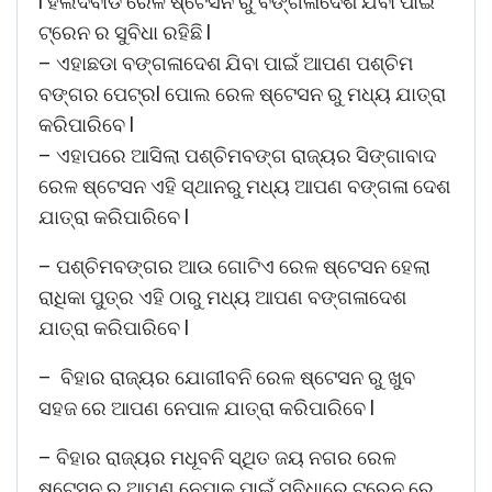
l ହଲଦିବାଡି ରେଳ ଷ୍ଟେସନ ରୁ ବଙ୍ଗଳାଦେଶ ଯିବା ପାଇଁ
ଟ୍ରେନ ର ସୁବିଧା ରହିଛି l
– ଏହାଛଡା ବଙ୍ଗଳାଦେଶ ଯିବା ପାଇଁ ଆପଣ ପଶ୍ଚିମ
ବଙ୍ଗର ପେଟ୍ରl ପୋଲ ରେଳ ଷ୍ଟେସନ ରୁ ମଧ୍ୟ ଯାତ୍ରା
କରିପାରିବେ l
– ଏହାପରେ ଆସିଲା ପଶ୍ଚିମବଙ୍ଗ ରାଜ୍ୟର ସିଙ୍ଗାବାଦ
ରେଳ ଷ୍ଟେସନ ଏହି ସ୍ଥାନରୁ ମଧ୍ୟ ଆପଣ ବଙ୍ଗଳା ଦେଶ
ଯାତ୍ରା କରିପାରିବେ l
– ପଶ୍ଚିମବଙ୍ଗର ଆଉ ଗୋଟିଏ ରେଳ ଷ୍ଟେସନ ହେଲା
ରାଧିକା ପୁତ୍ର ଏହି ଠାରୁ ମଧ୍ୟ ଆପଣ ବଙ୍ଗଳାଦେଶ
ଯାତ୍ରା କରିପାରିବେ l
– ବିହାର ରାଜ୍ୟର ଯୋଗୀବନି ରେଳ ଷ୍ଟେସନ ରୁ ଖୁବ
ସହଜ ରେ ଆପଣ ନେପାଳ ଯାତ୍ରା କରିପାରିବେ l
– ବିହାର ରାଜ୍ୟର ମଧୂବନି ସ୍ଥିତ ଜୟ ନଗର ରେଳ
ଷ୍ଟେସନ ରୁ ଆପଣ ନେପାଳ ପାଇଁ ସୁବିଧାରେ ଟ୍ରେନ ରେ