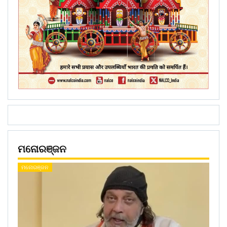
ମନୋରଞ୍ଜନ
ମନୋରଞ୍ଜନ