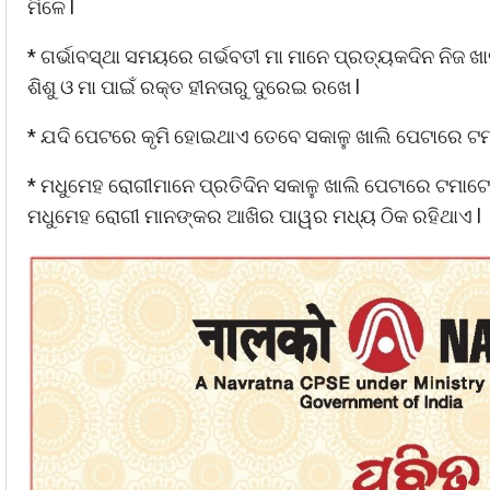
ମିଳେ l
* ଗର୍ଭାବସ୍ଥା ସମୟରେ ଗର୍ଭବତୀ ମା ମାନେ ପ୍ରତ୍ୟକଦିନ ନିଜ ଖ
ଶିଶୁ ଓ ମା ପାଇଁ ରକ୍ତ ହୀନତାରୁ ଦୁରେଇ ରଖେ l
* ଯଦି ପେଟରେ କୃମି ହୋଇଥାଏ ତେବେ ସକାଳୁ ଖାଲି ପେଟାରେ ଟମା
* ମଧୁମେହ ରୋଗୀମାନେ ପ୍ରତିଦିନ ସକାଳୁ ଖାଲି ପେଟାରେ ଟମାଟୋ
ମଧୁମେହ ରୋଗୀ ମାନଙ୍କର ଆଖିର ପାୱର ମଧ୍ୟ ଠିକ ରହିଥାଏ l