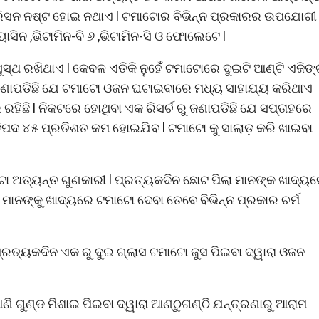
୍ରିସନ ନଷ୍ଟ ହୋଇ ନଥାଏ l ଟମାଟୋର ବିଭିନ୍ନ ପ୍ରକାରର ଉପଯୋଗୀ
ିନ ,ଭିଟାମିନ-ବି ୬ ,ଭିଟାମିନ-ସି ଓ ଫୋଲେଟେ l
ୁସ୍ଥ ରଖିଥାଏ l କେବଳ ଏତିକି ନୁହେଁ ଟମାଟୋରେ ଦୁଇଟି ଆଣ୍ଟି ଏଜିଙ
 ଜଣାପଡିଛି ଯେ ଟମାଟୋ ଓଜନ ଘଟାଇବାରେ ମଧ୍ୟ ସାହାଯ୍ୟ କରିଥାଏ
ିଛି l ନିକଟରେ ହୋଥିବା ଏକ ରିସର୍ଚ ରୁ ଜଣାପଡିଛି ଯେ ସପ୍ତାହରେ
ଦ ୪୫ ପ୍ରତିଶତ କମ ହୋଇଯିବ l ଟମାଟୋ କୁ ସାଲାଡ଼ କରି ଖାଇବା
ଟୋ ଅତ୍ୟନ୍ତ ଗୁଣକାରୀ l ପ୍ରତ୍ୟକଦିନ ଛୋଟ ପିଲା ମାନଙ୍କ ଖାଦ୍ୟ
ମାନଙ୍କୁ ଖାଦ୍ୟରେ ଟମାଟୋ ଦେବା ତେବେ ବିଭିନ୍ନ ପ୍ରକାର ଚର୍ମ
୍ରତ୍ୟକଦିନ ଏକ ରୁ ଦୁଇ ଗ୍ଲାସ ଟମାଟୋ ଜୁସ ପିଇବା ଦ୍ୱାରା ଓଜନ
ି ଗୁଣ୍ଡ ମିଶାଇ ପିଇବା ଦ୍ୱାରା ଆଣ୍ଠୁଗଣ୍ଠି ଯନ୍ତ୍ରଣାରୁ ଆରାମ