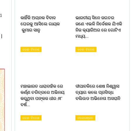
ଥ
କାହିଁକି ଅଚାନକ ବିବାଦ
ଭାରତୀୟ ସିନେ ଜଗତର
ଘେରକୁ ଆସିଲେ ଗାୟକ
ଜଣେ ଏଭଳି ନିର୍ଦେଶକ ଯିଏକି
କୁମାର ସାନୁ
ନିଜ କ୍ୟାରିଅର ରେ ଗୋଟିଏ
l
ମଧ୍ୟ…
ଦେଶ- ବିଦେଶ
ଦେଶ- ବିଦେଶ
ମହାଭାରତ ଧାରାବାହିକ ରେ
ଦୀପାବଳିରେ ଶେଷ ନିଶ୍ୱାସ
କର୍ଣ୍ଣ ଚରିତ୍ରରେ ଅଭିନୟ
ତ୍ୟାଗ କଲେ ପ୍ରସିଦ୍ଧ
କରୁଥିବା ପଙ୍କଜ ଧୀର ୬୮
ବଲିଉଡ ଅଭିନେତା ଅସରାନି
ବର୍ଷ…
ଦେଶ- ବିଦେଶ
ମନୋରଞ୍ଜନ