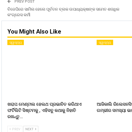
PREV POST
ବିଜେପିରେ ସାମିଲ ହେଲେ ପୂର୍ବତନ ବ୍ଲକ ଉପାଧ୍ୟକ୍ଷଙ୍କ ସମେତ ଶତାଧିକ
କଂଗ୍ରେସ କର୍ମୀ
You Might Also Like
ସ୍ୱାସ୍ଥ୍ୟ
ସ୍ୱାସ୍ଥ୍ୟ
ଖରାପ ମେଣ୍ଟାଲ ହେଲଥ ପ୍ରଭାବିତ କରିଥାଏ
ଆଜିକାଲି ରିଲେସନସିପ
ଫର୍ଟିଲିଟି ସିଷ୍ଟମକୁ , ଏହିସବୁ କଥାକୁ ନିହାତି
ଗମ୍ଭୀର ସମସ୍ୟା ଭାବ
ରଖନ୍ତୁ…
PREV
NEXT