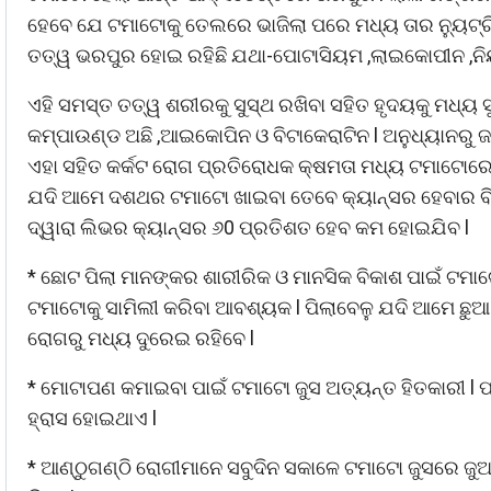
ହେବେ ଯେ ଟମାଟୋକୁ ତେଲରେ ଭାଜିଲା ପରେ ମଧ୍ୟ ତାର ନ୍ୟୁଟ
ତତ୍ୱ ଭରପୁର ହୋଇ ରହିଛି ଯଥା-ପୋଟାସିୟମ ,ଲାଇକୋପୀନ ,ନିୟାସ
ଏହି ସମସ୍ତ ତତ୍ୱ ଶରୀରକୁ ସୁସ୍ଥ ରଖିବା ସହିତ ହୃଦୟକୁ ମଧ୍ୟ ସ
କମ୍ପାଉଣ୍ଡ ଅଛି ,ଆଇକୋପିନ ଓ ବିଟାକେରାଟିନ l ଅନୁଧ୍ୟାନରୁ
ଏହା ସହିତ କର୍କଟ ରୋଗ ପ୍ରତିରୋଧକ କ୍ଷମତା ମଧ୍ୟ ଟମାଟୋରେ ରହ
ଯଦି ଆମେ ଦଶଥର ଟମାଟୋ ଖାଇବା ତେବେ କ୍ୟାନ୍ସର ହେବାର ବିପ
ଦ୍ୱାରା ଲିଭର କ୍ୟାନ୍ସର ୬0 ପ୍ରତିଶତ ହେବ କମ ହୋଇଯିବ l
* ଛୋଟ ପିଲା ମାନଙ୍କର ଶାରୀରିକ ଓ ମାନସିକ ବିକାଶ ପାଇଁ ଟମା
ଟମାଟୋକୁ ସାମିଲୀ କରିବା ଆବଶ୍ୟକ l ପିଲାବେଳୁ ଯଦି ଆମେ ଛୁଆ 
ରୋଗରୁ ମଧ୍ୟ ଦୁରେଇ ରହିବେ l
* ମୋଟାପଣ କମାଇବା ପାଇଁ ଟମାଟୋ ଜୁସ ଅତ୍ୟନ୍ତ ହିତକାରୀ l ପ
ହ୍ରାସ ହୋଇଥାଏ l
* ଆଣ୍ଠୁଗଣ୍ଠି ରୋଗୀମାନେ ସବୁଦିନ ସକାଳେ ଟମାଟୋ ଜୁସରେ ଜୁଆଣ