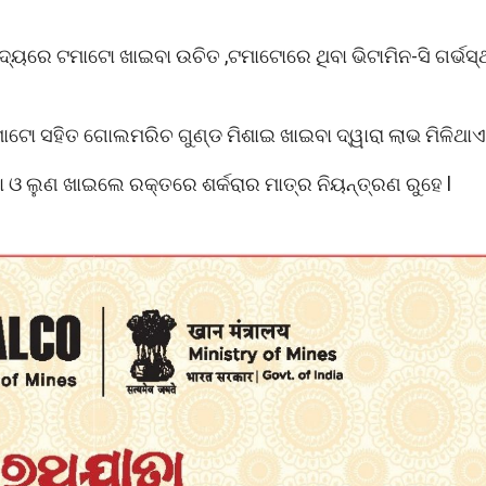
ାଦ୍ୟରେ ଟମାଟୋ ଖାଇବା ଉଚିତ ,ଟମାଟୋରେ ଥିବା ଭିଟାମିନ-ସି ଗର୍ଭସ୍
ଟୋ ସହିତ ଗୋଲମରିଚ ଗୁଣ୍ଡ ମିଶାଇ ଖାଇବା ଦ୍ୱାରା ଲାଭ ମିଳିଥାଏ 
 ଓ ଲୁଣ ଖାଇଲେ ରକ୍ତରେ ଶର୍କରାର ମାତ୍ର ନିୟନ୍ତ୍ରଣ ରୁହେ l