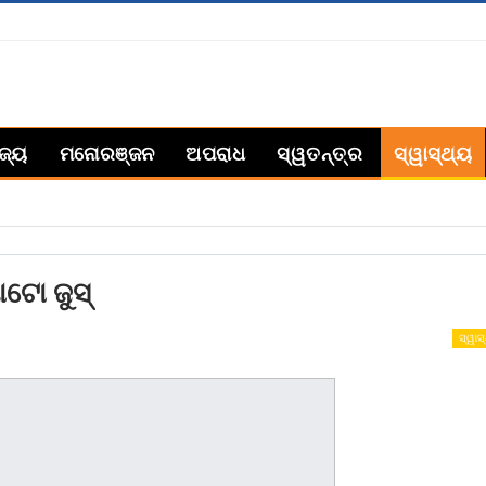
ିଜ୍ୟ
ମନୋରଞ୍ଜନ
ଅପରାଧ
ସ୍ୱତନ୍ତ୍ର
ସ୍ୱାସ୍ଥ୍ୟ
ଟୋ ଜୁସ୍
ସ୍ୱାସ