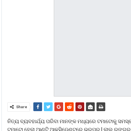
Share
ନିତ୍ୟ ବ୍ୟବହାର୍ଯ୍ୟ ପରିବା ମାନଙ୍କ ମଧ୍ୟରେ ଟମାଟୋକୁ ସମସ୍ତ
ଟମାଟୋ ହେଲା ଆଣ୍ଟି ଆକ୍ସିଡେଣ୍ଟରେ ଭରପୁର l ଲାଲ ରଙ୍ଗର 