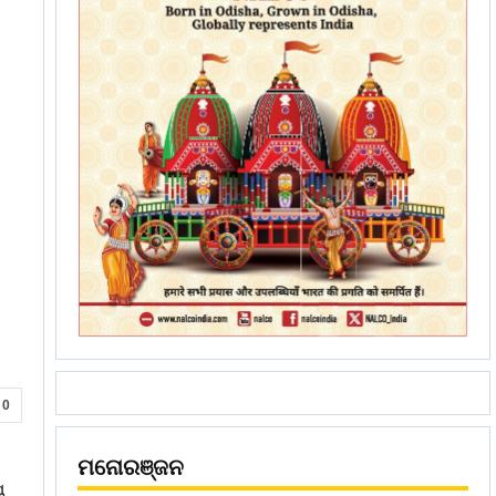
0
ମନୋରଞ୍ଜନ
ୟ