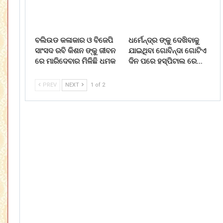
ବଲିଉଡ କଳାକାର ଓ ବିଜେପି
ଧର୍ମେନ୍ଦ୍ର ଙ୍କୁ ଦେଖିବାକୁ
ସାଂସଦ ରବି କିଶନ ଙ୍କୁ ଜୀବନ
ଯାଇଥିବା ଗୋବିନ୍ଦା ଗୋଟିଏ
ରେ ମାରିଦେବାର ମିଳିଛି ଧମକ
ଦିନ ପରେ ହସ୍ପିଟାଲ ରେ…
PREV
NEXT
1 of 2