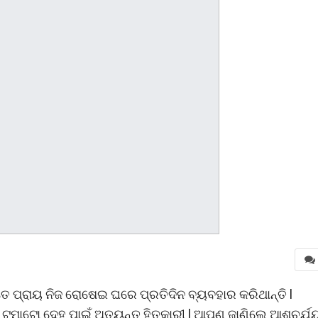
େ ପ୍ରାୟ ନିଜ ରୋଷେଇ ଘରେ ପ୍ରତିଦିନ ବ୍ୟବହାର କରିଥାନ୍ତି l
ଟମାଟୋ ଦେହ ପାଇଁ ଅତ୍ୟନ୍ତ ହିତକାରୀ l ଆପଣ ଜାଣିଲେ ଆଶ୍ଚର୍ଯ୍