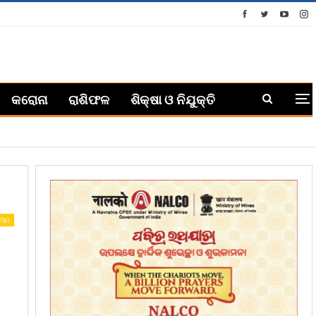
କରୋନା
ରାଶିଫଳ
ଶିକ୍ଷା ଓ ନିଯୁକ୍ତି
୍ଥ୍ୟ