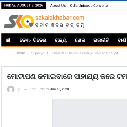
FRIDAY, AUGUST 7, 2026
About Us
Odia Unicode Converter
ଦେଶ- ବିଦେଶ
ରାଜ୍ୟ
ଖେଳ
ରାଜନୀତି
ବାଣ
Home
ସ୍ୱାସ୍ଥ୍ୟ
ମୋଟାପଣ କମାଇବାରେ ସାହାଯ୍ୟ କରେ ଟମାଟୋ ଜୁସ୍
ମୋଟାପଣ କମାଇବାରେ ସାହାଯ୍ୟ କରେ ଟମା
Last updated
Jun 16, 2020
By