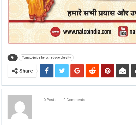
Tomato juice helps reduce obesity
Share
0 Posts
0 Comments