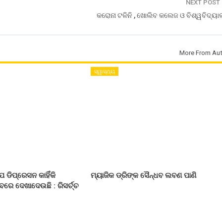
NEXT POST
କରୋନା ଟଳିନି , ଖୋଲିବ କଲେଜ ଓ ବିଶ୍ୱବିଦ୍ୟା
More From Aut
ସ୍ୱାସ୍ଥ୍ୟ
 ଡିପ୍ରେସନ କାହିଁକି
ମ୍ୟାଜିକ ଡ୍ରିଙ୍କ ସୈନ୍ଧବ ଲବଣ ପାଣି
ରେ ଦେଖାଦେଉଛି : ରିସର୍ଚ୍ଚ