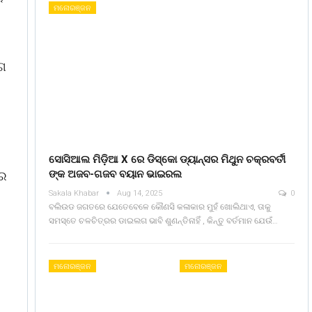
ମନୋରଞ୍ଜନ
୍ଗ
ସୋସିଆଲ ମିଡ଼ିଆ X ରେ ଡିସ୍କୋ ଡ୍ୟାନ୍ସର ମିଥୁନ ଚକ୍ରବର୍ତୀ
ଙ୍କ ଅଜବ-ଗଜବ ବୟାନ ଭାଇରଲ
ରେ
Sakala Khabar
Aug 14, 2025
0
ବଲିଉଡ ଜଗତରେ ଯେତେବେଳେ କୌଣସି କଳାକାର ମୁହଁ ଖୋଲିଥାଏ, ତାକୁ
ସମସ୍ତେ ଚଳଚିତ୍ରର ଡାଇଲଗ ଭାବି ଶୁଣନ୍ତିନାହିଁ , କିନ୍ତୁ ବର୍ତମାନ ଯେଉଁ…
ମନୋରଞ୍ଜନ
ମନୋରଞ୍ଜନ