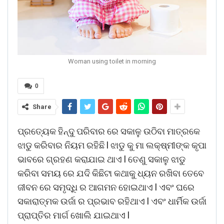
Woman using toilet in morning
0
Share
ପ୍ରତ୍ୟେକ ହିନ୍ଦୁ ପରିବାର ରେ ସକାଳୁ ଉଠିବା ମାତ୍ରକେ
ଝାଡୁ କରିବାର ନିୟମ ରହିଛି l ଝାଡୁ କୁ ମା ଲକ୍ଷ୍ମୀଙ୍କ କୃପା
ଭାବରେ ଗ୍ରହଣ କରାଯାଇ ଥାଏ l ତେଣୁ ସକାଳୁ ଝାଡୁ
କରିବା ସମୟ ରେ ଯଦି କିଛିଟା କଥାକୁ ଧ୍ୟନ ରଖିବା ତେବେ
ଜୀବନ ରେ ସମୃଦ୍ଧି ର ଆଗମନ ହୋଇଥାଏ l ଏବଂ ଘରେ
ସକାରାତ୍ମକ ଉର୍ଜା ର ପ୍ରଭାବ ରହିଥାଏ l ଏବଂ ଧାର୍ମିକ ଉର୍ଜା
ପ୍ରାପ୍ତିର ମାର୍ଗ ଖୋଲି ଯାଇଥାଏ l