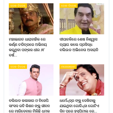
ଦେଶ- ବିଦେଶ
ଦେଶ- ବିଦେଶ
ମହାଭାରତ ଧାରାବାହିକ ରେ
ଦୀପାବଳିରେ ଶେଷ ନିଶ୍ୱାସ
କର୍ଣ୍ଣ ଚରିତ୍ରରେ ଅଭିନୟ
ତ୍ୟାଗ କଲେ ପ୍ରସିଦ୍ଧ
କରୁଥିବା ପଙ୍କଜ ଧୀର ୬୮
ବଲିଉଡ ଅଭିନେତା ଅସରାନି
ବର୍ଷ…
ଦେଶ- ବିଦେଶ
ମନୋରଞ୍ଜନ
ବଲିଉଡ କଳାକାର ଓ ବିଜେପି
ଧର୍ମେନ୍ଦ୍ର ଙ୍କୁ ଦେଖିବାକୁ
ସାଂସଦ ରବି କିଶନ ଙ୍କୁ ଜୀବନ
ଯାଇଥିବା ଗୋବିନ୍ଦା ଗୋଟିଏ
ରେ ମାରିଦେବାର ମିଳିଛି ଧମକ
ଦିନ ପରେ ହସ୍ପିଟାଲ ରେ…