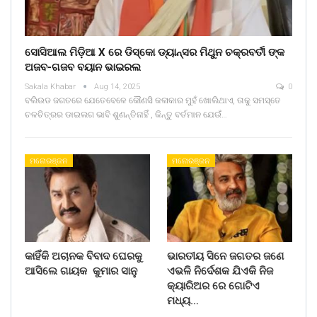
ସୋସିଆଲ ମିଡ଼ିଆ X ରେ ଡିସ୍କୋ ଡ୍ୟାନ୍ସର ମିଥୁନ ଚକ୍ରବର୍ତୀ ଙ୍କ
ଅଜବ-ଗଜବ ବୟାନ ଭାଇରଲ
Sakala Khabar
Aug 14, 2025
0
ବଲିଉଡ ଜଗତରେ ଯେତେବେଳେ କୌଣସି କଳାକାର ମୁହଁ ଖୋଲିଥାଏ, ତାକୁ ସମସ୍ତେ
ଚଳଚିତ୍ରର ଡାଇଲଗ ଭାବି ଶୁଣନ୍ତିନାହିଁ , କିନ୍ତୁ ବର୍ତମାନ ଯେଉଁ…
ମନୋରଞ୍ଜନ
ମନୋରଞ୍ଜନ
କାହିଁକି ଅଚାନକ ବିବାଦ ଘେରକୁ
ଭାରତୀୟ ସିନେ ଜଗତର ଜଣେ
ଆସିଲେ ଗାୟକ କୁମାର ସାନୁ
ଏଭଳି ନିର୍ଦେଶକ ଯିଏକି ନିଜ
କ୍ୟାରିଅର ରେ ଗୋଟିଏ
ମଧ୍ୟ…