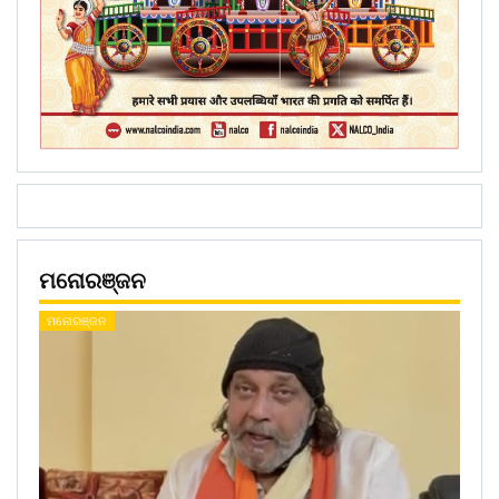
ମନୋରଞ୍ଜନ
ମନୋରଞ୍ଜନ