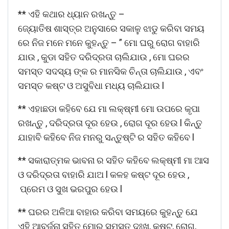
** ଏହି କଥାର ଧ୍ୟାନ ରଖନ୍ତୁ –
ଜ୍ୟୋତିଷ ଶାସ୍ତ୍ର ଅନୁସାରେ ସକାଳୁ ଝାଡୁ କରିବା ସମୟ
ରେ ନିଜ ମନେ ମନେ କୁହନ୍ତୁ – ” ମୋ ଘରୁ ରୋଗ ବାହାରି
ଯାଉ , କୁଡା ସହିତ ଦରିଦ୍ରତା ଚାଲିଯାଉ , ମୋ ଘରର
ସମସ୍ତ ସଦସ୍ୟ ଙ୍କ ର ମାନସିକ ଚିନ୍ତା ଚାଲିଯାଉ , ଏବଂ
ସମସ୍ତ କଷ୍ଟ ଓ ଅସୁବିଧା ମଧ୍ୟ ଚାଲିଯାଉ l
** ଏହାଛଡା କହିବେ ଯେ ମା ଲକ୍ଷ୍ମୀ ମୋ ଉପରେ କୃପା
ରଖନ୍ତୁ , ଦରିଦ୍ରତା ଦୂର ହେଉ , ରୋଗ ଦୂର ହେଉ l କିନ୍ତୁ
ଯାହାବି କହିବେ ନିଜ ମନରୁ ସନ୍ତୁଷ୍ଟି ର ସହିତ କହିବେ l
** ସକାରାତ୍ମକ ଭାବନା ର ସହିତ କହିବେ ଲକ୍ଷ୍ମୀ ମା ଆସ
ଓ ଦରିଦ୍ରତା ବାହାରି ଯାଅ l କଳହ କଷ୍ଟ ଦୂର ହେଉ ,
ପ୍ରେମ ଓ ସୁଖ ଭରପୁର ହେଉ l
** ଘରର ଅଳିଆ ବାହାର କରିବା ସମୟରେ କୁହନ୍ତୁ ଯେ
ଏହି ଆବର୍ଜନା ସହିତ ମୋର ସମସ୍ତ ଦୁଃଖ, କଷ୍ଟ, ରୋଗ,