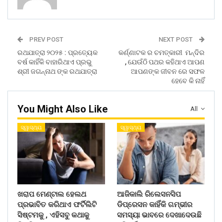
PREV POST
NEXT POST
ରଥଯାତ୍ରା ୨୦୨୫ : ପ୍ରତ୍ୟେକ
କର୍ଣ୍ଣାଟକ ର ଚମତ୍କାରୀ ମନ୍ଦିର
ବର୍ଷ କାହିଁକି ବାହାରିଥାଏ ପ୍ରଭୁ
, ଯେଉଁଠି ପଥର କହିଥାଏ ଆପଣ
ଶ୍ରୀ ଜଗନ୍ନାଥ ଙ୍କ ରଥଯାତ୍ରା
ଆପଣଙ୍କ ଜୀବନ ରେ ସଫଳ
ହେବେ କି ନାହିଁ
You Might Also Like
All
ସ୍ୱାସ୍ଥ୍ୟ
ସ୍ୱାସ୍ଥ୍ୟ
ଖରାପ ମେଣ୍ଟାଲ ହେଲଥ
ଆଜିକାଲି ରିଲେସନସିପ
ପ୍ରଭାବିତ କରିଥାଏ ଫର୍ଟିଲିଟି
ଡିପ୍ରେସନ କାହିଁକି ଗମ୍ଭୀର
ସିଷ୍ଟମକୁ , ଏହିସବୁ କଥାକୁ
ସମସ୍ୟା ଭାବରେ ଦେଖାଦେଉଛି