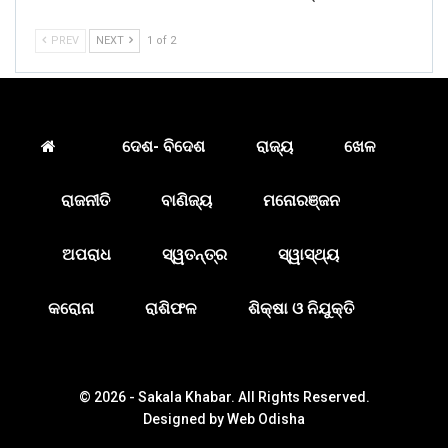
PREV
NEXT
1 of 2
ଦେଶ- ବିଦେଶ
ରାଜ୍ୟ
ଖେଳ
ରାଜନୀତି
ବାଣିଜ୍ୟ
ମନୋରଞ୍ଜନ
ଅପରାଧ
ସ୍ୱତନ୍ତ୍ର
ସ୍ୱାସ୍ଥ୍ୟ
କରୋନା
ରାଶିଫଳ
ଶିକ୍ଷା ଓ ନିଯୁକ୍ତି
© 2026 - Sakala Khabar. All Rights Reserved.
Designed by
Web Odisha