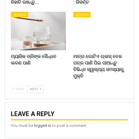
ନିହାତି ରଖନ୍ତୁ…
: ରିସର୍ଚ୍ଚ
ସ୍ୱାସ୍ଥ୍ୟ
ସ୍ୱାସ୍ଥ୍ୟ
ମ୍ୟାଜିକ ଡ୍ରିଙ୍କ ସୈନ୍ଧବ
ମାତ୍ର ଗୋଟିଏ ଗ୍ଳାସ୍ ତେଜ
ଲବଣ ପାଣି
ପତ୍ର ପାଣି ପିଇ ପାଆନ୍ତୁ
ବିଭିନ୍ନ ସ୍ୱାସ୍ଥ୍ୟ ସମସ୍ୟାରୁ
ମୁକ୍ତି
PREV
NEXT
LEAVE A REPLY
You must be
logged in
to post a comment.