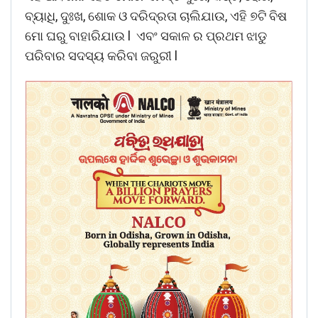
ବ୍ୟାଧି, ଦୁଃଖ, ଶୋକ ଓ ଦରିଦ୍ରତା ଚାଲିଯାଉ, ଏହି ୭ଟି ବିଷ
ମୋ ଘରୁ ବାହାରିଯାଉ l ଏବଂ ସକାଳ ର ପ୍ରଥମ ଝାଡୁ
ପରିବାର ସଦସ୍ୟ କରିବା ଜରୁରୀ l