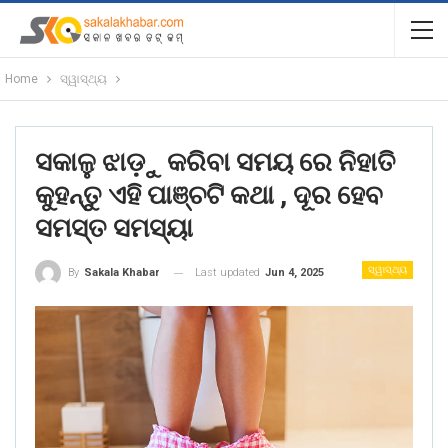
Home
ସ୍ୱାସ୍ଥ୍ୟ
ସକାଳୁ ଝାଡ଼ୁ କରିବା ସମୟ ରେ ନିହାତି
କୁହନ୍ତୁ ଏହି ପାଞ୍ଚଟି କଥା , ଦୂର ହେବ
ସମସ୍ତ ସମସ୍ୟା
ସ୍ୱାସ୍ଥ୍ୟ
Last updated
Jun 4, 2025
By
Sakala Khabar