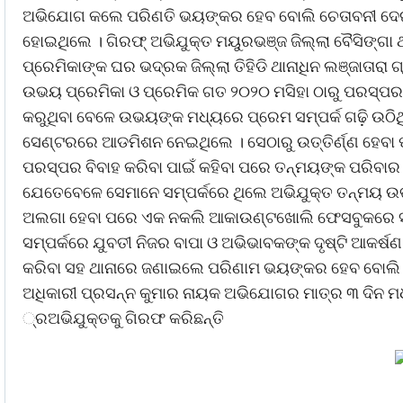
ଅଭିଯୋଗ କଲେ ପରିଣତି ଭୟଙ୍କର ହେବ ବୋଲି ଚେତାବନୀ ଦେଇଥ
ହୋଇଥିଲେ । ଗିରଫ୍ ଅଭିଯୁକ୍ତ ମୟୁରଭଞ୍ଜ ଜିଲ୍ଲା ବୈସିଙ୍ଗା ଥା
ପ୍ରେମିକାଙ୍କ ଘର ଭଦ୍ରକ ଜିଲ୍ଲା ତିହିଡି ଥାନାଧିନ ଲଞ୍ଜାତାରା ଗ
ଉଭୟ ପ୍ରେମିକା ଓ ପ୍ରେମିକ ଗତ ୨୦୨୦ ମସିହା ଠାରୁ ପରସ୍
କରୁଥିବା ବେଳେ ଉଭୟଙ୍କ ମଧ୍ୟରେ ପ୍ରେମ ସମ୍ପର୍କ ଗଢ଼ି ଉଠିଥି
ସେଣ୍ଟରରେ ଆଡମିଶନ ନେଇଥିଲେ । ସେଠାରୁ ଉତ୍ତିର୍ଣ୍ଣ ହେବା
ପରସ୍ପର ବିବାହ କରିବା ପାଇଁ କହିବା ପରେ ତନ୍ମୟଙ୍କ ପରିବା
ଯେତେବେଳେ ସେମାନେ ସମ୍ପର୍କରେ ଥିଲେ ଅଭିଯୁକ୍ତ ତନ୍ମୟ ଉଭ
ଅଲଗା ହେବା ପରେ ଏକ ନକଲି ଆକାଉଣ୍ଟଖୋଲି ଫେସବୁକରେ ସମସ୍
ସମ୍ପର୍କରେ ଯୁବତୀ ନିଜର ବାପା ଓ ଅଭିଭାବକଙ୍କ ଦୃଷ୍ଟି ଆକର୍ଷଣ
କରିବା ସହ ଥାନାରେ ଜଣାଇଲେ ପରିଣାମ ଭୟଙ୍କର ହେବ ବୋଲି ଧମ
ଅଧିକାରୀ ପ୍ରସନ୍ନ କୁମାର ନାୟକ ଅଭିଯୋଗର ମାତ୍ର ୩ ଦିନ ମଧ
୍ରଅଭିଯୁକ୍ତକୁ ଗିରଫ କରିଛନ୍ତି