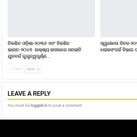
ବିକଶିତ ଓଡ଼ିଶା-୨୦୩୬ ଏବଂ ବିକଶିତ
ସ୍ୱାଧୀନତା ଦିବସ-୨୦
ଭାରତ-୨୦୪୭ ଲକ୍ଷ୍ୟ ହାସଲରେ ଜନଜାତି
ଲୋକସଂପର୍କ ବିଭାଗ ପ
ଯୁବବର୍ଗ ଗୁରୁତ୍ୱପୂର୍ଣ୍ଣ…
PREV
NEXT
LEAVE A REPLY
You must be
logged in
to post a comment.