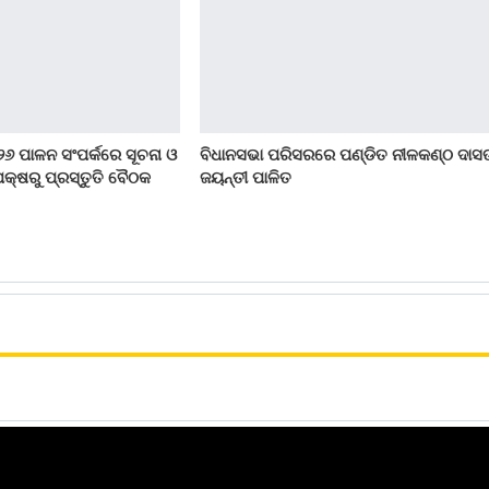
୨୬ ପାଳନ ସଂପର୍କରେ ସୂଚନା ଓ
ବିଧାନସଭା ପରିସରରେ ପଣ୍ଡିତ ନୀଳକଣ୍ଠ ଦାସ
କ୍ଷରୁ ପ୍ରସ୍ତୁତି ବୈଠକ
ଜୟନ୍ତୀ ପାଳିତ