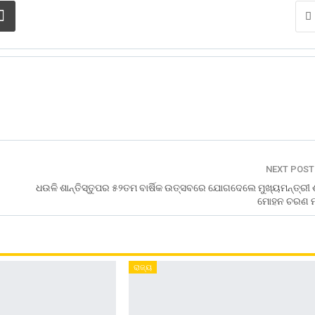
NEXT POS
ଧଉଳି ଶାନ୍ତିସ୍ତୁପର ୫୨ତମ ବାର୍ଷିକ ଉତ୍ସବରେ ଯୋଗଦେଲେ ମୁଖ୍ୟମନ୍ତ୍ରୀ 
ମୋହନ ଚରଣ ମ
ରାଜ୍ୟ