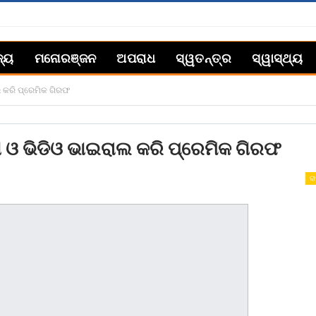
ଜ୍ୟ
ମନୋରଞ୍ଜନ
ଅପରାଧ
ସ୍ୱତନ୍ତ୍ର
ସ୍ୱାସ୍ଥ୍ୟ
ଲ କରି ପ୍ରେମିକ ଗିରଫ
ୋ ଓ ଭିଡିଓ ଭାଇରାଲ କରି ପ୍ରେମିକ ଗିରଫ
ରା