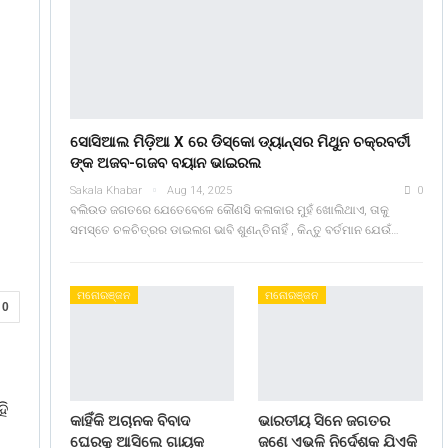
ସୋସିଆଲ ମିଡ଼ିଆ X ରେ ଡିସ୍କୋ ଡ୍ୟାନ୍ସର ମିଥୁନ ଚକ୍ରବର୍ତୀ
ଙ୍କ ଅଜବ-ଗଜବ ବୟାନ ଭାଇରଲ
Sakala Khabar
Aug 14, 2025
0
ବଲିଉଡ ଜଗତରେ ଯେତେବେଳେ କୌଣସି କଳାକାର ମୁହଁ ଖୋଲିଥାଏ, ତାକୁ
ସମସ୍ତେ ଚଳଚିତ୍ରର ଡାଇଲଗ ଭାବି ଶୁଣନ୍ତିନାହିଁ , କିନ୍ତୁ ବର୍ତମାନ ଯେଉଁ…
ମନୋରଞ୍ଜନ
ମନୋରଞ୍ଜନ
0
ହି
କାହିଁକି ଅଚାନକ ବିବାଦ
ଭାରତୀୟ ସିନେ ଜଗତର
ଘେରକୁ ଆସିଲେ ଗାୟକ
ଜଣେ ଏଭଳି ନିର୍ଦେଶକ ଯିଏକି