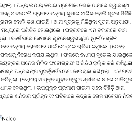
ିଲା । ଅନ୍ୟ ଉପାୟ ନପାଇ ପ୍ରେମିକା ଜଣକ ଥାନାରେ ଦ୍ୱାରସ୍ଥ
ନାଧିନ ଦଲଦଲି ଗ୍ରାମର ତନ୍ମୟ କୁମାର ବାରିକ ବୋଲି ସୂଚନା ମିଳିିଛି
୍ରାମର ବୋଲି ଜଣାଯାଇଛି । ଥାନା ସୂତ୍ରରୁ ମିଳିଥିବା ସୂଚନା ଅନୁଯାୟୀ,
ପର ମଧ୍ୟରେ ପରିଚିତ ହୋଇଥିଲେ । ଭଦ୍ରକରେ ଏମ ବଜାରରେ କାମ
ଲା । ବର୍ଷେ ପରେ ସେମାନେ ଭୁବନେଶ୍ୱରସ୍ଥିତ ୱାର୍ଲଡ ସ୍କିଲ
 ପରେ ତନ୍ମୟ ରୋଜଗାର ପାଇଁ ଚେନ୍ନାଇ ଚାଲିଯାଇଥିଲେ । ତେବେ
ର ପକ୍ଷରୁ ବିରୋଧ କରାଯାଇଥିଲା । ଫଳରେ ତନ୍ମୟ ଦୂରେଇ ଯାଇଥିଲେ
ୟଙ୍କର ଅନେକ ମିଳିତ ଫଟୋଗ୍ରାଫ ଓ ଭିଡିଓ କ୍ଲି୍କ କରି ରଖିଥିଲା
ତ ଅନ୍ତରଙ୍ଗ ମୁହର୍ତ୍ତର୍ର ଫଟୋ ଭାଇରାଲ କରିଥିଲା । ଏହି ଘଟ
 କରିଥିଲା । ତନ୍ମୟ ସଂପୃକ୍ତ ଯୁବତୀଙ୍କୁ ଅଶ୍ଳୀଳ ଭାଷାରେ ଗାଳିଗୁ
କ ଦେଇଥିଲା । ଉପଯୁକ୍ତ ପ୍ରମାଣ ପାଇବା ପରେ ତିହିଡ଼ି ଥାନା
୍ୟରେ ଶନିବାର ପୂର୍ବାହ୍ନ ୧୧ ଘଟିକାରେ ଭଦ୍ରକ ରେଳ ଷ୍ଟେସନ ନିକ