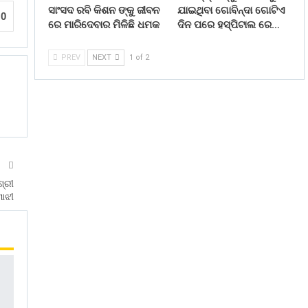
ସାଂସଦ ରବି କିଶନ ଙ୍କୁ ଜୀବନ
ଯାଇଥିବା ଗୋବିନ୍ଦା ଗୋଟିଏ
0
ରେ ମାରିଦେବାର ମିଳିଛି ଧମକ
ଦିନ ପରେ ହସ୍ପିଟାଲ ରେ…
PREV
NEXT
1 of 2
T
ଶ୍ରୀ
ାଝୀ