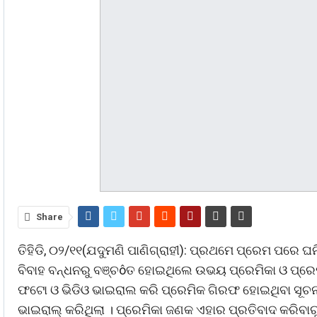
Share
ତିହିଡି, ୦୨/୧୧(ଯଦୁମଣି ପାଣିଗ୍ରାହୀ): ପ୍ରଥମେ ପ୍ରେମ ପରେ 
ବିବାହ ବନ୍ଧନରୁ ବଞ୍ଚôତ ହୋଇଥିଲେ ଉଭୟ ପ୍ରେମିକା ଓ ପ୍ରେମିକ 
ଫଟୋ ଓ ଭିଡିଓ ଭାଇରାଲ କରି ପ୍ରେମିକ ଗିରଫ ହୋଇଥିବା ସୂଚନା
ଭାଇରାଲ୍ କରିଥିଲା । ପ୍ରେମିକା ଜଣକ ଏହାର ପ୍ରତିବାଦ କରିବାର