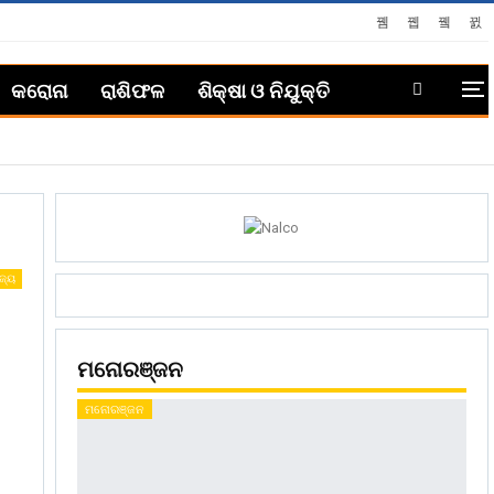
କରୋନା
ରାଶିଫଳ
ଶିକ୍ଷା ଓ ନିଯୁକ୍ତି
ଜ୍ୟ
ମନୋରଞ୍ଜନ
ମନୋରଞ୍ଜନ