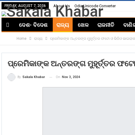
FRIDAY, AUGUST 7, 2026
About Us
Odia Unicode Converter
ଦେଶ- ବିଦେଶ
ରାଜ୍ୟ
ଖେଳ
ରାଜନୀତି
ବାଣି
Home
ରାଜ୍ୟ
ପ୍ରେମିକାଙ୍କ ଅନ୍ତରଙ୍ଗ ମୁହୂର୍ତ୍ତର ଫଟୋ ଓ ଭିଡିଓ ଭାଇରା
ପ୍ରେମିକାଙ୍କ ଅନ୍ତରଙ୍ଗ ମୁହୂର୍ତ୍ତର ଫଟ
On
Nov 3, 2024
By
Sakala Khabar