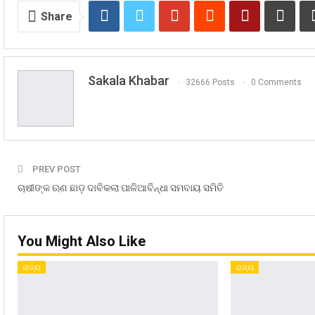
Share
Sakala Khabar
32666 Posts
0 Comments
PREV POST
ଚାଷୀଙ୍କ ଋଣ ଛାଡ଼ ଦାବିକଲା ପାଳିଆବିନ୍ଧା ସମବାୟ ସମିତି
You Might Also Like
ରାଜ୍ୟ
ରାଜ୍ୟ