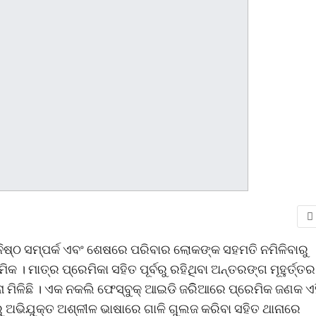
ଘନିଷ୍ଠ ସମ୍ପର୍କ ଏବଂ ଶେଷରେ ପରିବାର ଲୋକଙ୍କ ସହମତି ନମିଳିବାରୁ
। ମାତ୍ର ପ୍ରେମିକା ସହିତ ପୂର୍ବରୁ ରହିଥିବା ଅନ୍ତରଙ୍ଗ ମୂହୁର୍ତ୍ତର
 ମିଳିଛି । ଏକ ନକଲି ଫେସ୍ବୁକ୍ ଆଇଡି ଜରିିଆରେ ପ୍ରେମିକ ଜଣକ ଏ
ୁ ଅଭିଯୁକ୍ତ ଅଶ୍ଳୀଳ ଭାଷାରେ ଗାଳି ଗୁଲଜ କରିବା ସହିତ ଥାନାରେ