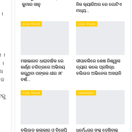
କୁମାର ସାନୁ
ନିଜ କ୍ୟାରିଅର ରେ ଗୋଟିଏ
ମଧ୍ୟ…
 ।
ଦେଶ- ବିଦେଶ
ଦେଶ- ବିଦେଶ
 ।
ମହାଭାରତ ଧାରାବାହିକ ରେ
ଦୀପାବଳିରେ ଶେଷ ନିଶ୍ୱାସ
 ।
କର୍ଣ୍ଣ ଚରିତ୍ରରେ ଅଭିନୟ
ତ୍ୟାଗ କଲେ ପ୍ରସିଦ୍ଧ
ଣା
କରୁଥିବା ପଙ୍କଜ ଧୀର ୬୮
ବଲିଉଡ ଅଭିନେତା ଅସରାନି
ଲଜ
ବର୍ଷ…
ଦେଶ- ବିଦେଶ
ମନୋରଞ୍ଜନ
ଟରୁ
ବଲିଉଡ କଳାକାର ଓ ବିଜେପି
ଧର୍ମେନ୍ଦ୍ର ଙ୍କୁ ଦେଖିବାକୁ