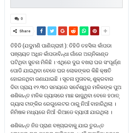
0
Share
ତିହିଡି (ଯଦୁମଣି ପାଣିଗ୍ରାହୀ ): ତିହିଡି ତହସିଲ କାଁପଡା
ପଞ୍ଚାୟତ ଅଧିନ କାଁପଡାବିନ୍ଧା ଗାଁରେ ଅଗ୍ନିକାଣ୍ଡ
ଘଟିଥିବା ସୁଚନା ମିଳିଛି । ଏଥିରେ ଦୁଇ ବଖରା ଘର ସଂପୂର୍ଣ୍ଣ
ପୋଡି ଯାଇଥିବା ବେଳେ ଘର ଲୋକଙ୍କର କିଛି କ୍ଷତି
ହୋଇନଥିବା ଜଣାଯାଇଛି । ସୂଚନା ମୁତାବକ, ଶୁକ୍ରବାର
ଦିବା ପ୍ରାୟ ୧୨.୩୦ ସମୟରେ ସର୍ବେଶ୍ୱର ମଳିକଙ୍କ ପୁଅ
ଶଶିକାନ୍ତ ମଳିକ ଗ୍ୟାସରେ ମାଛ ଭାଜୁଥିବା ବେଳେ ହଠାତ୍
ଗ୍ୟାସ ଟାଙ୍କିର ରେଗୁଲେଟର ଠାରୁ ନିଆଁ ବାହାରିଥିଲା ।
ନିମିଷକ ମଧ୍ୟରେ ନିଆଁ ·ରିଆଡେ ବ୍ୟାପୀ ଯାଇଥିଲା ।
ଶଶିକାନ୍ତ ନିଜ ପ୍ରାଣ ବଞ୍ଚାଇବାକୁ ଯାଇ ତୁରନ୍ତ