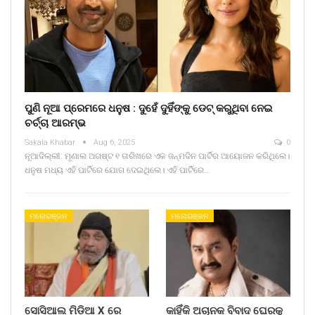
ପୁଣି ନୂଆ ପ୍ରେମରେ ଧନୁଷ : ଦୁହେଁ ଦୁହିଁଙ୍କୁ ଡେଟ୍ କରୁଥିବା ନେଇ
ଚର୍ଚ୍ଚା ଆରମ୍ଭ
Sakala Khabar
Aug 6, 2025
0
ନୂଆଦିଲ୍ଲୀ: ମୃଣାଲ ଅଗଷ୍ଟ ୧ ତାରିଖରେ ଏକ ଜନ୍ମଦିନ ପାର୍ଟିର ଆୟୋଜନ କରିଥିଲେ।
ଧନୁଷ ମଧ୍ୟ ଏହି ପାର୍ଟିରେ ଯୋଗ ଦେଇଥିଲେ। ଏହି ପାର୍ଟିରେ…
ମନୋରଞ୍ଜନ
ମନୋରଞ୍ଜନ
ସୋସିଆଲ ମିଡ଼ିଆ X ରେ
କାହିଁକି ଅଚାନକ ବିବାଦ ଘେରକୁ