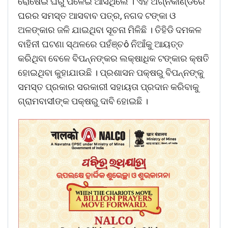
ରୋଷେଇ ଘରୁ ପଳେଇ ଆସିଥିଲେ । ଏହି ଅଗ୍ନିକାଣ୍ଡରେ
ଘରର ସମସ୍ତ ଆସବାବ ପତ୍ର, ନଗଦ ଟଙ୍କା ଓ
ଅଳଙ୍କାର ଜଳି ଯାଇଥିବା ସୂଚନା ମିଳିଛି । ତିହିଡି ଦମକଳ
ବାହିନୀ ଘଟଣା ସ୍ଥଳରେ ପହଁଞ୍ଚô ନିଆଁକୁ ଆୟତ୍ତ
କରିଥିବା ବେଳେ ବିପନ୍ନଙ୍କର ଲକ୍ଷାଧିକ ଟଙ୍କାର କ୍ଷତି
ହୋଇଥିବା କୁହାଯାଉଛି । ପ୍ରଶାସନ ପକ୍ଷରୁ ବିପନ୍ନଙ୍କୁ
ସମସ୍ତ ପ୍ରକାର ସରକାରୀ ସହାୟତା ପ୍ରଦାନ କରିବାକୁ
ଗ୍ରାମବାସୀଙ୍କ ପକ୍ଷରୁ ଦାବି ହୋଇଛି ।