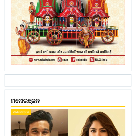
ମନୋରଞ୍ଜନ
ମନୋରଞ୍ଜନ