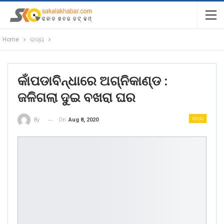
Home
ରାଜ୍ୟ
କାଁପଡାବିନ୍ଧାରେ ଅଗ୍ନିକାଣ୍ଡ :
ଜଳିଗଲା ଦୁଇ ବଖରା ଘର
ରାଜ୍ୟ
On
Aug 8, 2020
By