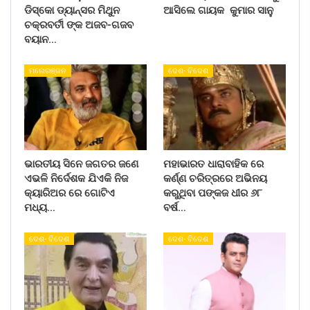
ଡିସ୍କୋ ଡ୍ୟାନ୍ସର ମିଥୁନ
ଆସିଲେ ଗାୟକ କୁମାର ସାନୁ
ଚକ୍ରବର୍ତୀ ଙ୍କ ଅଜବ-ଗଜବ
ବୟାନ…
ମନୋରଞ୍ଜନ
ଦେଶ- ବିଦେଶ
ଭାରତୀୟ ସିନେ ଜଗତର ଜଣେ
ମହାଭାରତ ଧାରାବାହିକ ରେ
ଏଭଳି ନିର୍ଦେଶକ ଯିଏକି ନିଜ
କର୍ଣ୍ଣ ଚରିତ୍ରରେ ଅଭିନୟ
କ୍ୟାରିଅର ରେ ଗୋଟିଏ
କରୁଥିବା ପଙ୍କଜ ଧୀର ୬୮
ମଧ୍ୟ…
ବର୍ଷ…
ଦେଶ- ବିଦେଶ
ଦେଶ- ବିଦେଶ