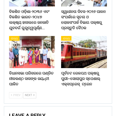
ବିକଶିତ ଓଡ଼ିଶା-୨୦୩୬ ଏବଂ
ସ୍ୱାଧୀନତା ଦିବସ-୨୦୨୬ ପାଳନ
ବିକଶିତ ଭାରତ-୨୦୪୭
ସଂପର୍କରେ ସୂଚନା ଓ
ଲକ୍ଷ୍ୟ ହାସଲରେ ଜନଜାତି
ଲୋକସଂପର୍କ ବିଭାଗ ପକ୍ଷରୁ
ଯୁବବର୍ଗ ଗୁରୁତ୍ୱପୂର୍ଣ୍ଣ…
ପ୍ରସ୍ତୁତି ବୈଠକ
ରାଜ୍ୟ
ରାଜ୍ୟ
ବିଧାନସଭା ପରିସରରେ ପଣ୍ଡିତ
ପୂର୍ବତଟ ରେଳପଥ ପକ୍ଷରୁ
ନୀଳକଣ୍ଠ ଦାସଙ୍କ ଜୟନ୍ତୀ
ପୁରୀ–ସୋଲାପୁର ସ୍ପେଶାଲ୍
ପାଳିତ
ଏକ୍ସପ୍ରେସ୍ ଟ୍ରେନ
PREV
NEXT
LEAVE A REPLY