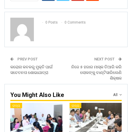
0 Posts
0 Comments
PREV POST
NEXT POST
କରୋନା କବଳରୁ ମୁକ୍ତି ପାଇଁ
ନିଜେ ୫ ହଜାର ମାସ୍କ ତିଆରି କରି
ସଚେତନତା ଶୋଭାଯାତ୍ରା
ଲୋକଙ୍କୁ ବାଣ୍ଟିସାରିଲେଣି
ଶିକ୍ଷକ
You Might Also Like
All
ରାଜ୍ୟ
ରାଜ୍ୟ