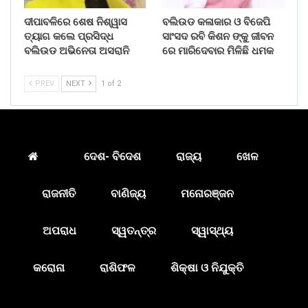
ଦୀପାବଳିରେ ଶେଷ ନିଶ୍ୱାସ
ବଲିଉଡ କଳାକାର ଓ ବିଜେପି
ତ୍ୟାଗ କଲେ ପ୍ରସିଦ୍ଧ
ସାଂସଦ ରବି କିଶନ ଙ୍କୁ ଜୀବନ
ବଲିଉଡ ଅଭିନେତା ଅସରାନି
ରେ ମାରିଦେବାର ମିଳିଛି ଧମକ
PREV
NEXT
1 of 2
ଦେଶ- ବିଦେଶ
ରାଜ୍ୟ
ଖେଳ
ରାଜନୀତି
ବାଣିଜ୍ୟ
ମନୋରଞ୍ଜନ
ଅପରାଧ
ସ୍ୱତନ୍ତ୍ର
ସ୍ୱାସ୍ଥ୍ୟ
କରୋନା
ରାଶିଫଳ
ଶିକ୍ଷା ଓ ନିଯୁକ୍ତି