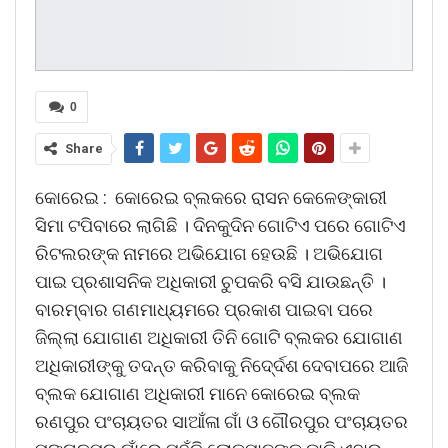
0
Share
କୋରେଇ : କୋରେଇ ବ୍ଲକରେ ରାସନ କେଳେଙ୍କାରୀ
ସିମା ଟପିବାରେ ଲାଗିଛି । ଦିନକୁଦିନ ଗୋଟିଏ ପରେ ଗୋଟିଏ
ରିଟଲରଙ୍କ ନାମରେ ଅଭିଯୋଗ ହେଉଛି । ଅଭିଯୋଗ
ପାଇ ପ୍ରଶାସନିକ ଅଧିକାରୀ ଚୁପକରି ବସି ଯାଉଛନ୍ତି ।
ବାରମ୍ବାର ଗଣମାଧ୍ୟମରେ ପ୍ରକାଶ ପାଇବା ପରେ
ଜିଲ୍ଲା ଯୋଗାଣ ଅଧିକାରୀ ତିନି ଗୋଟି ବ୍ଲକର ଯୋଗାଣ
ଅଧିକାରୀଙ୍କୁ ତଦନ୍ତ କରିବାକୁ ନିଦେ୍ର୍ଦଶ ଦେବାପରେ ଆଜି
ବ୍ଲକ ଯୋଗାଣ ଅଧିକାରୀ ମାନେ କୋରେଇ ବ୍ଲକ
ରଣପୁର ପଂଚାୟତର ସାଆଁଳା ଗାଁ ଓ ଗୌରପୁର ପଂଚାୟତର