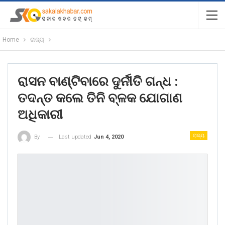
Home
ରାଜ୍ୟ
ରାସନ ବାଣ୍ଟିବାରେ ଦୁର୍ନୀତି ଗନ୍ଧ :
ତଦନ୍ତ କଲେ ତିନି ବ୍ଳକ ଯୋଗାଣ
ଅଧିକାରୀ
ରାଜ୍ୟ
Last updated
Jun 4, 2020
By