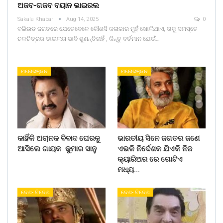
ଅଜବ-ଗଜବ ବୟାନ ଭାଇରଲ
Sakala Khabar
Aug 14, 2025
0
ବଲିଉଡ ଜଗତରେ ଯେତେବେଳେ କୌଣସି କଳାକାର ମୁହଁ ଖୋଲିଥାଏ, ତାକୁ ସମସ୍ତେ
ଚଳଚିତ୍ରର ଡାଇଲଗ ଭାବି ଶୁଣନ୍ତିନାହିଁ , କିନ୍ତୁ ବର୍ତମାନ ଯେଉଁ…
ମନୋରଞ୍ଜନ
ମନୋରଞ୍ଜନ
କାହିଁକି ଅଚାନକ ବିବାଦ ଘେରକୁ
ଭାରତୀୟ ସିନେ ଜଗତର ଜଣେ
ଆସିଲେ ଗାୟକ କୁମାର ସାନୁ
ଏଭଳି ନିର୍ଦେଶକ ଯିଏକି ନିଜ
କ୍ୟାରିଅର ରେ ଗୋଟିଏ
ମଧ୍ୟ…
ଦେଶ- ବିଦେଶ
ଦେଶ- ବିଦେଶ