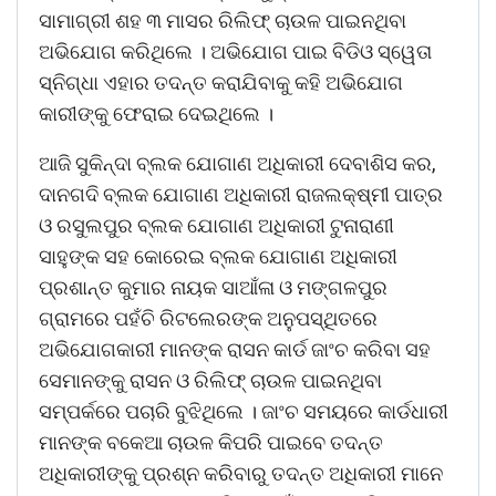
ସାମାଗ୍ରୀ ଶହ ୩ ମାସର ରିଲିଫ୍ ଚାଉଳ ପାଇନଥିବା
ଅଭିଯୋଗ କରିଥିଲେ । ଅଭିଯୋଗ ପାଇ ବିଡିଓ ସ୍ୱେତା
ସ୍ନିଗ୍ଧା ଏହାର ତଦନ୍ତ କରାଯିବାକୁ କହି ଅଭିଯୋଗ
କାରୀଙ୍କୁ ଫେରାଇ ଦେଇଥିଲେ ।
ଆଜି ସୁକିନ୍ଦା ବ୍ଲକ ଯୋଗାଣ ଅଧିକାରୀ ଦେବାଶିସ କର,
ଦାନଗଦି ବ୍ଲକ ଯୋଗାଣ ଅଧିକାରୀ ରାଜଲକ୍ଷ୍ମୀ ପାତ୍ର
ଓ ରସୁଲପୁର ବ୍ଲକ ଯୋଗାଣ ଅଧିକାରୀ ଟୁନାରାଣୀ
ସାହୁଙ୍କ ସହ କୋରେଇ ବ୍ଲକ ଯୋଗାଣ ଅଧିକାରୀ
ପ୍ରଶାନ୍ତ କୁମାର ନାୟକ ସାଆଁଳା ଓ ମଙ୍ଗଳପୁର
ଗ୍ରାମରେ ପହଁଚି ରିଟଲେରଙ୍କ ଅନୁପସ୍ଥିତରେ
ଅଭିଯୋଗକାରୀ ମାନଙ୍କ ରାସନ କାର୍ଡ ଜାଂଚ କରିବା ସହ
ସେମାନଙ୍କୁ ରାସନ ଓ ରିଲିଫ୍ ଚାଉଳ ପାଇନଥିବା
ସମ୍ପର୍କରେ ପଚାରି ବୁଝିଥିଲେ । ଜାଂଚ ସମୟରେ କାର୍ଡଧାରୀ
ମାନଙ୍କ ବକେଆ ଚାଉଳ କିପରି ପାଇବେ ତଦନ୍ତ
ଅଧିକାରୀଙ୍କୁ ପ୍ରଶ୍ନ କରିବାରୁ ତଦନ୍ତ ଅଧିକାରୀ ମାନେ