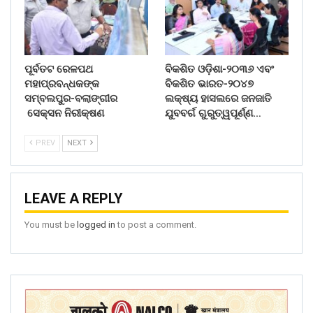
ପୂର୍ବତଟ ରେଳପଥ
ବିକଶିତ ଓଡ଼ିଶା-୨୦୩୬ ଏବଂ
ମହାପ୍ରବନ୍ଧକଙ୍କ
ବିକଶିତ ଭାରତ-୨୦୪୭
ସମ୍ବଲପୁର-ବଲାଙ୍ଗୀର
ଲକ୍ଷ୍ୟ ହାସଲରେ ଜନଜାତି
ସେକ୍ସନ ନିରୀକ୍ଷଣ
ଯୁବବର୍ଗ ଗୁରୁତ୍ୱପୂର୍ଣ୍ଣ…
PREV
NEXT
LEAVE A REPLY
You must be
logged in
to post a comment.