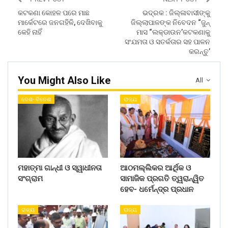
କଟକଣା କୋହଳ ପରେ ମାଛ
ଭଦ୍ରକ : ଜିଲ୍ଳାବାସୀଙ୍କୁ
ମାର୍କେଟରେ ଜନଗହିଳି, ଦେଖିବାକୁ
ଜିଲ୍ଲାପାଳଙ୍କ ନିବେଦନ “ଜୁନ୍
କେହି ନାହିଁ
ମାସ “ଲକ୍ଡାଉନ’କଟକଣାକୁ
ସଂଯମତା ଓ ସତର୍କତାର ସହ ପାଳନ
କରନ୍ତୁ’
You Might Also Like
All
ଦେଶ- ବିଦେଶ
ରାଜ୍ୟ
ମହାତ୍ମା ଗାନ୍ଧୀ ଓ ସ୍ୱାଧୀନତା
ଆଠମଲ୍ଲିକର ଆର୍ଥିକ ଓ
ସଂଗ୍ରାମ
ସାମାଜିକ ପ୍ରଗତି ତ୍ୱରାନ୍ୱିତ
ହେବ- ଧର୍ମେନ୍ଦ୍ର ପ୍ରଧାନ
ରାଜ୍ୟ
ରାଜ୍ୟ