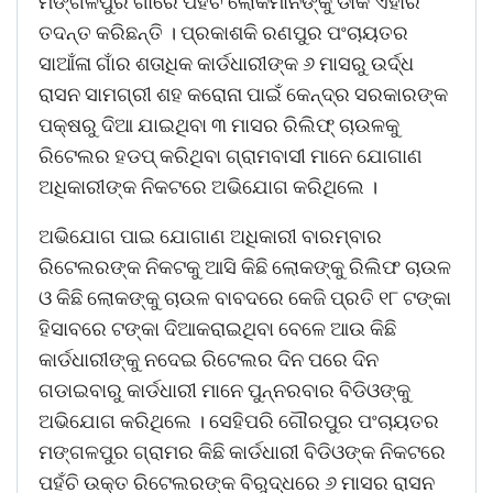
ମଙ୍ଗଳପୁର ଗାଁରେ ପହଁଚି ଲୋକମାନଙ୍କୁ ଡାକି ଏହାର
ତଦନ୍ତ କରିଛନ୍ତି । ପ୍ରକାଶକି ରଣପୁର ପଂଚାୟତର
ସାଆଁଳା ଗାଁର ଶତାଧିକ କାର୍ଡଧାରୀଙ୍କ ୬ ମାସରୁ ଉର୍ଦ୍ଧ
ରାସନ ସାମଗ୍ରୀ ଶହ କରୋନା ପାଇଁ କେନ୍ଦ୍ର ସରକାରଙ୍କ
ପକ୍ଷରୁ ଦିଆ ଯାଇଥିବା ୩ ମାସର ରିଲିଫ୍ ଚାଉଳକୁ
ରିଟେଲର ହଡପ୍ କରିଥିବା ଗ୍ରାମବାସୀ ମାନେ ଯୋଗାଣ
ଅଧିକାରୀଙ୍କ ନିକଟରେ ଅଭିଯୋଗ କରିଥିଲେ ।
ଅଭିଯୋଗ ପାଇ ଯୋଗାଣ ଅଧିକାରୀ ବାରମ୍ବାର
ରିଟେଲରଙ୍କ ନିକଟକୁ ଆସି କିଛି ଲୋକଙ୍କୁ ରିଲିଫ ଚାଉଳ
ଓ କିଛି ଲୋକଙ୍କୁ ଚାଉଳ ବାବଦରେ କେଜି ପ୍ରତି ୧୮ ଟଙ୍କା
ହିସାବରେ ଟଙ୍କା ଦିଆକରାଇଥିବା ବେଳେ ଆଉ କିଛି
କାର୍ଡଧାରୀଙ୍କୁ ନଦେଇ ରିଟେଲର ଦିନ ପରେ ଦିନ
ଗଡାଇବାରୁ କାର୍ଡଧାରୀ ମାନେ ପୁନ୍ନରବାର ବିଡିଓଙ୍କୁ
ଅଭିଯୋଗ କରିଥିଲେ । ସେହିପରି ଗୌରପୁର ପଂଚାୟତର
ମଙ୍ଗଳପୁର ଗ୍ରାମର କିଛି କାର୍ଡଧାରୀ ବିଡିଓଙ୍କ ନିକଟରେ
ପହଁଚି ଉକ୍ତ ରିଟେଲରଙ୍କ ବିରୁଦ୍ଧରେ ୬ ମାସର ରାସନ