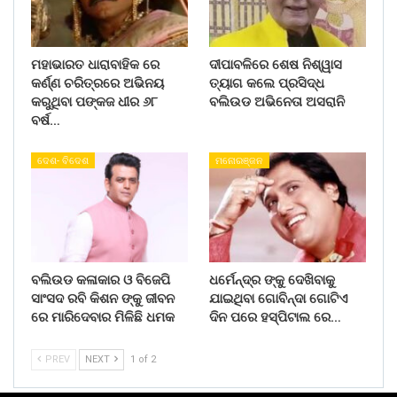
ମହାଭାରତ ଧାରାବାହିକ ରେ
ଦୀପାବଳିରେ ଶେଷ ନିଶ୍ୱାସ
କର୍ଣ୍ଣ ଚରିତ୍ରରେ ଅଭିନୟ
ତ୍ୟାଗ କଲେ ପ୍ରସିଦ୍ଧ
କରୁଥିବା ପଙ୍କଜ ଧୀର ୬୮
ବଲିଉଡ ଅଭିନେତା ଅସରାନି
ବର୍ଷ…
ଦେଶ- ବିଦେଶ
ମନୋରଞ୍ଜନ
ବଲିଉଡ କଳାକାର ଓ ବିଜେପି
ଧର୍ମେନ୍ଦ୍ର ଙ୍କୁ ଦେଖିବାକୁ
ସାଂସଦ ରବି କିଶନ ଙ୍କୁ ଜୀବନ
ଯାଇଥିବା ଗୋବିନ୍ଦା ଗୋଟିଏ
ରେ ମାରିଦେବାର ମିଳିଛି ଧମକ
ଦିନ ପରେ ହସ୍ପିଟାଲ ରେ…
PREV
NEXT
1 of 2