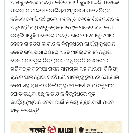
ଆମକୁ କେବଳ ତଦନ୍ତ କରିବା ପାଇଁ କୁହାଯାଇଛି । ହେଲେ
ପାଇବା ନ ପାଇବା ଉପରିସ୍ଥ ଅଧିକାରୀ ମାନେ ବିଚାର
କରିବେ ବୋଲି କହିଥିଲେ । ତଦନ୍ତ ବେଳେ ରିଟେଲରଙ୍କ
ଅନୁପସ୍ତିତ ଥିବାରୁ ଲୋକ ମାନଙ୍କ ମନରେ ନାନା କଥା
ଉଙ୍କିମାରୁଛି । କେବଳ ତଦନ୍ତ ନାରେ ଘଟଣାକୁ ଚପାଇ
ଦେବେ ନା ହଡପ କାରୀଙ୍କ ବିରୁଦ୍ଧରେ କାର୍ଯ୍ୟାନୁଷ୍ଠାନ
ନେବେ ତାହା ସାଧାରଣରେ ଏବେ ଆଲୋଚନା ହେଉଥିବା
ବେଳେ ଯାଜପୁର ଜିଲ୍ଲାପାଳ ଏଥିପ୍ରତି ନଜରଦେଇ
ଗରିବଙ୍କ ବକେଆ ରାସନ ସାମଗ୍ରୀ ସହ ମାଗଣା ରିଲିଫ୍
ଚାଉଳ ପାଇନଥିବା କାର୍ଡଧାରୀ ମାନଙ୍କୁ ତୁରନ୍ତ ଯୋଗାଇ
ଦେବା ସହ ରାସନ ଓ ରିଲିଫ୍ ହଡପ କାରୀ ଓ ତାଙ୍କୁ ଘଂଟ
ଘୋଡାଉଥିବା ଅଧିକାରୀଙ୍କ ବିରୁର୍ଦ୍ଧରେ ଦୃଢ
କାର୍ଯ୍ୟାନୁଷ୍ଠାନ ନେବା ପାଇଁ ଉଭୟ ଗ୍ରାମବାସୀ ମାନେ
ଦାବୀ କରିଛନ୍ତି ।