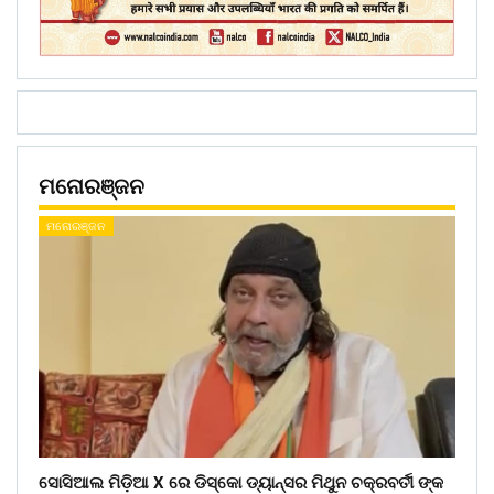
ମନୋରଞ୍ଜନ
ମନୋରଞ୍ଜନ
ସୋସିଆଲ ମିଡ଼ିଆ X ରେ ଡିସ୍କୋ ଡ୍ୟାନ୍ସର ମିଥୁନ ଚକ୍ରବର୍ତୀ ଙ୍କ