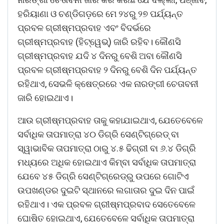
ହରିୟାଣା ଓ ଚଣ୍ଡିଗଡ଼ରେ ମେ ୨୪ରୁ ୨୭ ପର୍ଯ୍ୟନ୍ତ
ପ୍ରବଳ ଗ୍ରୀଷ୍ମପ୍ରବାହ ଏବଂ ବିଦର୍ଭରେ
ଗ୍ରୀଷ୍ମପ୍ରବାହ (ହିଟ୍‌ୱେଭ୍‌) ଜାରି ରହିବ। କୌଣସି
ଗ୍ରୀଷ୍ମପ୍ରବାହ ଯଦି ୪ ଦିନରୁ ବେଶି ଅବା କୌଣସି
ପ୍ରବଳ ଗ୍ରୀଷ୍ମପ୍ରବାହ ୨ ଦିନରୁ ବେଶି ଦିନ ପର୍ଯ୍ୟନ୍ତ
ରହିଥାଏ, ସେଭଳି କ୍ଷେତ୍ରରେ ଏକ ନାରଙ୍ଗୀ ଚେତାବନୀ
ଜାରି ହୋଇଥାଏ।
ଆଉ ଗ୍ରୀଷ୍ମପ୍ରବାହ ତାକୁ କହାଯାଇଥାଏ, ଯେତେବେଳେ
ସର୍ବାଧିକ ତାପମାତ୍ରା ୪୦ ଡିଗ୍ରି ସେଣ୍ଟିଗ୍ରେଡ୍‌ ବା
ସ୍ୱାଭାବିକ ତାପମାତ୍ରା ଠାରୁ ୪.୫ ଢିଗ୍ରୀ ବା ୬.୪ ଡିଗ୍ରି
ମଧ୍ୟରେ ଅଧିକ ହୋଇଥାଏ କିମ୍ବା ସର୍ବାଧିକ ତାପମାତ୍ରା
ଯେବେ ୪୫ ଡିଗ୍ରି ସେଣ୍ଟିଗ୍ରେଡ୍‌ରୁ ଉପରେ ଗୋଟିଏ
ଉପଖଣ୍ଡର ଦୁଇଟି ସ୍ଥାନରେ ଲଗାତାର ଦୁଇ ଦିନ ପାଇଁ
ରହିଥାଏ। ଏକ ପ୍ରବଳ ଗ୍ରୀଷ୍ମପ୍ରବାଦ ସେତେବେଳେ
ଘୋଷିତ ହୋଇଥାଏ, ଯେତେବେଳେ ସର୍ବାଧିକ ତାପମାତ୍ରା