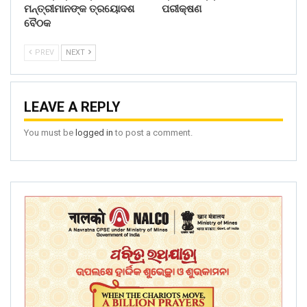
ମନ୍ତ୍ରୀମାନଙ୍କ ତ୍ରୟୋଦଶ
ପରୀକ୍ଷଣ
ବୈଠକ
PREV
NEXT
LEAVE A REPLY
You must be
logged in
to post a comment.