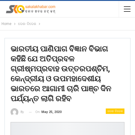
Home
ଦେଶ- ବିଦେଶ
ଭାରତୀୟ ପାଣିପାଗ ବିଜ୍ଞାନ ବିଭାଗ
କହିଛି ଯେ ଅତିପ୍ରବଳ
ଗ୍ରୀଷ୍ମପ୍ରବାହ ଉତ୍ତରପଶ୍ଚିମ,
କେନ୍ଦ୍ରୀୟ ଓ ଉପମହାଦେଶୀୟ
ଭାରତରେ ଆଗାମୀ ଚାରି ପାଞ୍ଚ ଦିନ
ପର୍ଯ୍ୟନ୍ତ ଲାଗି ରହିବ
ଦେଶ- ବିଦେଶ
On
May 25, 2020
By