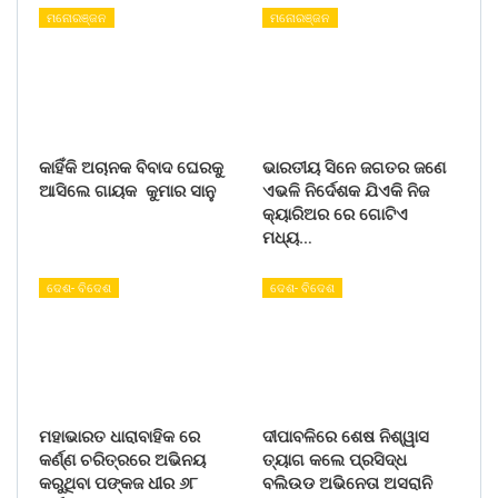
ମନୋରଞ୍ଜନ
ମନୋରଞ୍ଜନ
କାହିଁକି ଅଚାନକ ବିବାଦ ଘେରକୁ
ଭାରତୀୟ ସିନେ ଜଗତର ଜଣେ
ଆସିଲେ ଗାୟକ କୁମାର ସାନୁ
ଏଭଳି ନିର୍ଦେଶକ ଯିଏକି ନିଜ
କ୍ୟାରିଅର ରେ ଗୋଟିଏ
ମଧ୍ୟ…
ଦେଶ- ବିଦେଶ
ଦେଶ- ବିଦେଶ
ମହାଭାରତ ଧାରାବାହିକ ରେ
ଦୀପାବଳିରେ ଶେଷ ନିଶ୍ୱାସ
କର୍ଣ୍ଣ ଚରିତ୍ରରେ ଅଭିନୟ
ତ୍ୟାଗ କଲେ ପ୍ରସିଦ୍ଧ
କରୁଥିବା ପଙ୍କଜ ଧୀର ୬୮
ବଲିଉଡ ଅଭିନେତା ଅସରାନି