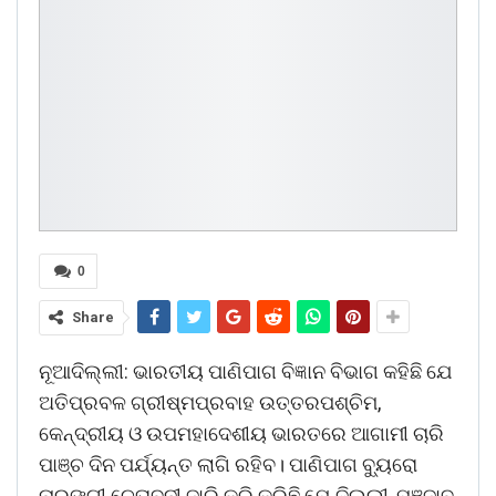
0
Share
ନୂଆଦିଲ୍ଲୀ: ଭାରତୀୟ ପାଣିପାଗ ବିଜ୍ଞାନ ବିଭାଗ କହିଛି ଯେ
ଅତିପ୍ରବଳ ଗ୍ରୀଷ୍ମପ୍ରବାହ ଉତ୍ତରପଶ୍ଚିମ,
କେନ୍ଦ୍ରୀୟ ଓ ଉପମହାଦେଶୀୟ ଭାରତରେ ଆଗାମୀ ଚାରି
ପାଞ୍ଚ ଦିନ ପର୍ଯ୍ୟନ୍ତ ଲାଗି ରହିବ। ପାଣିପାଗ ବ୍ୟୁରୋ
ନାରଙ୍ଗୀ ଚେତାବନୀ ଜାରି କରି କରିଛି ଯେ ଦିଲ୍ଲୀ, ପଞ୍ଜାବ,