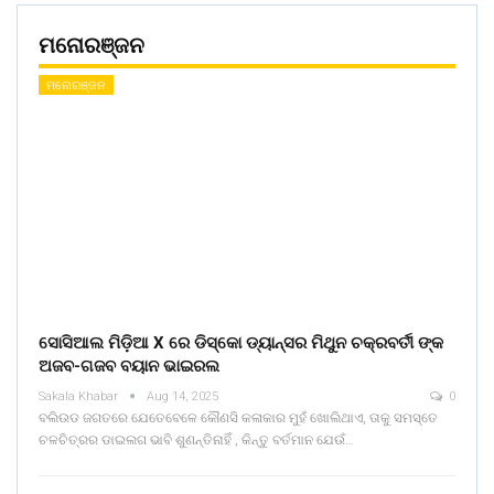
ମନୋରଞ୍ଜନ
ମନୋରଞ୍ଜନ
ସୋସିଆଲ ମିଡ଼ିଆ X ରେ ଡିସ୍କୋ ଡ୍ୟାନ୍ସର ମିଥୁନ ଚକ୍ରବର୍ତୀ ଙ୍କ
ଅଜବ-ଗଜବ ବୟାନ ଭାଇରଲ
Sakala Khabar
Aug 14, 2025
0
ବଲିଉଡ ଜଗତରେ ଯେତେବେଳେ କୌଣସି କଳାକାର ମୁହଁ ଖୋଲିଥାଏ, ତାକୁ ସମସ୍ତେ
ଚଳଚିତ୍ରର ଡାଇଲଗ ଭାବି ଶୁଣନ୍ତିନାହିଁ , କିନ୍ତୁ ବର୍ତମାନ ଯେଉଁ…