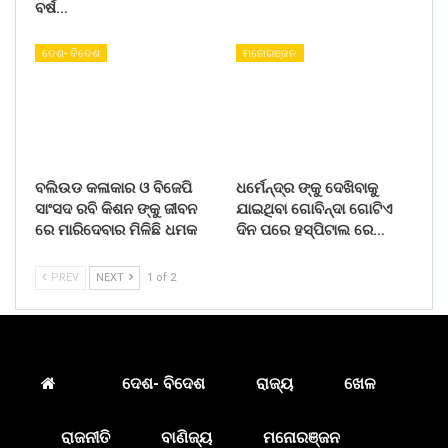
ବର୍ଷ…
ଦେଶ- ବିଦେଶ
ମନୋରଞ୍ଜନ
ବଲିଉଡ କଳାକାର ଓ ବିଜେପି
ଧର୍ମେନ୍ଦ୍ର ଙ୍କୁ ଦେଖିବାକୁ
ସାଂସଦ ରବି କିଶନ ଙ୍କୁ ଜୀବନ
ଯାଇଥିବା ଗୋବିନ୍ଦା ଗୋଟିଏ
ରେ ମାରିଦେବାର ମିଳିଛି ଧମକ
ଦିନ ପରେ ହସ୍ପିଟାଲ ରେ…
PREV
NEXT
1 of 2
ଦେଶ- ବିଦେଶ
ରାଜ୍ୟ
ଖେଳ
ରାଜନୀତି
ବାଣିଜ୍ୟ
ମନୋରଞ୍ଜନ