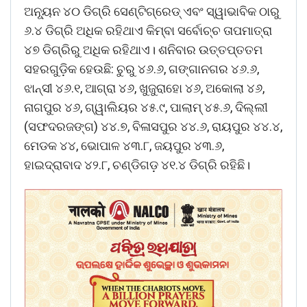
ଅନ୍ୟୂନ ୪୦ ଡିଗ୍ରି ସେଣ୍ଟିଗ୍ରେଡ୍‌ ଏବଂ ସ୍ୱାଭାବିକ ଠାରୁ
୬.୪ ଡିଗ୍ରି ଅଧିକ ରହିଥାଏ କିମ୍ବା ସର୍ବୋଚ୍ଚ ତାପମାତ୍ରା
୪୭ ଡିଗ୍ରିରୁ ଅଧିକ ରହିଥାଏ। ଶନିବାର ଉତ୍ତପ୍ତତମ
ସହରଗୁଡ଼ିକ ହେଉଛି: ଚୁରୁ ୪୬.୬, ଗଙ୍ଗାନଗର ୪୬.୬,
ଝାନ୍‌ସୀ ୪୬.୧, ଆଗ୍ରା ୪୬, ଖୁଜୁରାହୋ ୪୬, ଅକୋଲା ୪୬,
ନାଗପୁର ୪୬, ଗ୍ୱାଲିୟର ୪୫.୯, ପାଲାମ୍‌ ୪୫.୬, ଦିଲ୍ଲୀ
(ସଫଦରଜଙ୍ଗ) ୪୪.୭, ବିଳାସପୁର ୪୪.୬, ରାୟପୁର ୪୪.୪,
ମେଡକ ୪୪, ଭୋପାଳ ୪୩.୮, ଜୟପୁର ୪୩.୬,
ହାଇଦ୍ରାବାଦ ୪୨.୮, ଚଣ୍ଡିଗଡ଼ ୪୧.୪ ଡିଗ୍ରି ରହିଛି।