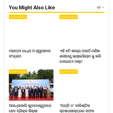
You Might Also Like
All
ଦେଶ- ବିଦେଶ
ଦେଶ- ବିଦେଶ
ମହାତ୍ମା ଗାନ୍ଧୀ ଓ ସ୍ୱାଧୀନତା
ଏହି ୫ଟି ଖାଦ୍ୟ ପଦାର୍ଥ ମଣିଷ
ସଂଗ୍ରାମ
ଶରୀରରୁ କ୍ୟାଲସିୟମ କୁ କରି
ଦେଇଥାଏ ନଷ୍ଟ
ଦେଶ- ବିଦେଶ
ଦେଶ- ବିଦେଶ
ଆସନ୍ତାକାଲି ଭୁବନେଶ୍ୱରରେ
‘ଅଗ୍ନି-୪’ ବାଲିଷ୍ଟିକ
ହେବ ବ୍ରିକ୍ସ ଶିକ୍ଷା
କ୍ଷେପଣାସ୍ତ୍ରର ସଫଳ