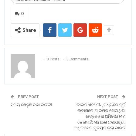
heat wave will continue in northwest
0
Share
0 Posts
0 Comments
PREV POST
NEXT POST
ସମୟ ଖେଳୁଛି ଚକା ଭଉଁରୀ
ଭାରତ ଏବଂ ଚୀନ୍‌ ମଧ୍ୟରେ ପୂର୍ବ
ଲଦାଖରେ ଆରମ୍ଭ ହୋଇଥିବା
ଉତ୍ତେଜନା ଥମିବାର ନାମ
ନେଉନାହିଁ: ସୀମାରେ ଛକାପଞ୍ଝା,
ଅଧିକ ସେନା ମୁତୟନ କଲା ଭାରତ