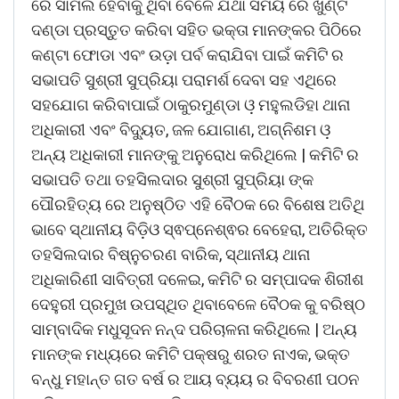
ରେ ସାମିଲ ହେବାକୁ ଥିବା ବେଳେ ଯଥା ସମୟ ରେ ଖୁଣ୍ଟ
ଦଣ୍ଡା ପ୍ରସ୍ତୁତ କରିବା ସହିତ ଭକ୍ତା ମାନଙ୍କର ପିଠିରେ
କଣ୍ଟା ଫୋଡା ଏବଂ ଉଡ଼ା ପର୍ବ କରାଯିବା ପାଇଁ କମିଟି ର
ସଭାପତି ସୁଶ୍ରୀ ସୁପ୍ରିୟା ପରାମର୍ଶ ଦେବା ସହ ଏଥିରେ
ସହଯୋଗ କରିବାପାଇଁ ଠାକୁରମୁଣ୍ଡା ଓ଼ ମହୁଲଡିହା ଥାନା
ଅଧିକାରୀ ଏବଂ ବିଦ୍ୟୁତ, ଜଳ ଯୋଗାଣ, ଅଗ୍ନିଶମ ଓ଼
ଅନ୍ୟ ଅଧିକାରୀ ମାନଙ୍କୁ ଅନୁରୋଧ କରିଥିଲେ | କମିଟି ର
ସଭାପତି ତଥା ତହସିଲଦାର ସୁଶ୍ରୀ ସୁପ୍ରିୟା ଙ୍କ
ପୌରହିତ୍ୟ ରେ ଅନୁଷ୍ଠିତ ଏହି ବୈଠକ ରେ ବିଶେଷ ଅତିଥି
ଭାବେ ସ୍ଥାନୀୟ ବିଡ଼ିଓ ସ୍ଵପ୍ନେଶ୍ଵର ବେହେରା, ଅତିରିକ୍ତ
ତହସିଲଦାର ବିଷ୍ନୁଚରଣ ବାରିକ, ସ୍ଥାନୀୟ ଥାନା
ଅଧିକାରିଣୀ ସାବିତ୍ରୀ ଦଳେଇ, କମିଟି ର ସମ୍ପାଦକ ଶିରୀଶ
ଦେହୁରୀ ପ୍ରମୁଖ ଉପସ୍ଥିତ ଥିବାବେଳେ ବୈଠକ କୁ ବରିଷ୍ଠ
ସାମ୍ବାଦିକ ମଧୁସୂଦନ ନନ୍ଦ ପରିଚାଳନା କରିଥିଲେ | ଅନ୍ୟ
ମାନଙ୍କ ମଧ୍ୟରେ କମିଟି ପକ୍ଷରୁ ଶରତ ନାଏକ, ଭକ୍ତ
ବନ୍ଧୁ ମହାନ୍ତ ଗତ ବର୍ଷ ର ଆୟ ବ୍ୟୟ ର ବିବରଣୀ ପଠନ