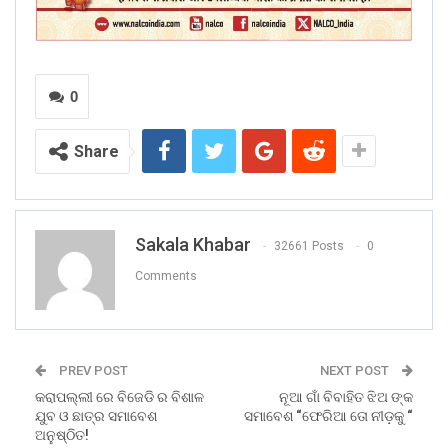
0
Share
Sakala Khabar
32661 Posts
0
Comments
PREV POST
NEXT POST
କରାପଲ୍ଲୀ ରେ ବିଜେଡି ର ବିଶାଳ
ନୂଆ ଗାଁ ବିବାହିତ ଝିଅ ଙ୍କ
ଯୁବ ଓ ଛାତ୍ର ସମାବେଶ
ସମାବେଶ “ଫେରିଆ ତୋ ନୀଡ଼କୁ “
ଅନୁଷ୍ଠିତ!