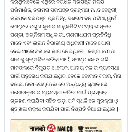
କରିଥିବାବେଳେ ଏଥିରେ ଦିଗଧର ସରପଞ୍ଚ ମଳୟ
ପରିମାଣିକ, ତରାମରା ସରପଞ୍ଚ ବ୍ରହ୍ମ୍ଛା ନନ୍ଦ ଦେହୁରୀ,
ତାଳପଦା ସରପଞ୍ଚ ପ୍ରତିନିଧି ଦଶରଥ ବନ ପଦିଆ, ୱାର୍ଡ
ମେମ୍ବର ତରୁଣ କୁମାର ସାହୁ,କମିଟି ସଦସ୍ୟ ଭାସ୍କର
ପଣ୍ଡା, ଅଗ୍ନିଶମ ଅଧିକାରୀ, ଗଣମାଧ୍ୟମ ପ୍ରତିନିଧି
ମାନେ ଏବଂ ଲାଇନ ବିଭାଗୀୟ ଅଧିକାରୀ ମାନେ ଯୋଗ
ଦେଇ ଆଲୋଚନା ରେ ଭାଗ ନେଇଥିଲେ | କଣ୍ଟା ଫୋଡା
ଶାଳ କୁ ଶୃଙ୍ଖଳିତ କରିବା ପାଇଁ, ସମସ୍ତ ଛକ ଓ଼ ଗଳି
ମାନଙ୍କରେ ବିଦ୍ୟୁତ ଆଲୋକ, ପାନୀୟ ଜଳ ର ବ୍ୟବସ୍ଥା
ପାଇଁ ଅନୁରୋଧ କରାଯାଇଥିବା ବେଳେ ଦୋକାନ ବଜାର, ମିନା
ବଜାର, ଉଡ଼ା ପେଣ୍ଡେଲ ରେ ଅନ୍ୟାନ୍ୟ ସ୍ଥାନ ରେ
ମନୋରଞ୍ଜନ ର ବ୍ୟବସ୍ଥା କରିବା ପାଇଁ ପ୍ରସ୍ତାବ
ଗ୍ରହଣ କରାଯିବା ସହିତ ଉଡ଼ା ପର୍ବ ସ୍ଥଳି ରେ ସୁରକ୍ଷା ଓ଼
ଶୃଙ୍ଖଳା ରକ୍ଷା କରାଯିବା ପାଇଁ ନିଷ୍ପତି ନିଆ ଯାଇଥିଲା |