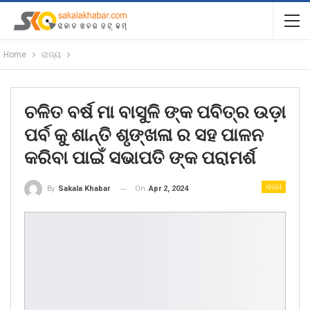
Home
ରାଜ୍ୟ
ଚଳିତ ବର୍ଷ ମା ବାସୁଳି ଙ୍କ ପବିତ୍ର ଉଡ଼ା
ପର୍ବ କୁ ଶାନ୍ତି ଶୃଙ୍ଖଳା ର ସହ ପାଳନ
କରିବା ପାଇଁ ସଭାପତି ଙ୍କ ପରାମର୍ଶ
ରାଜ୍ୟ
On
Apr 2, 2024
By
Sakala Khabar