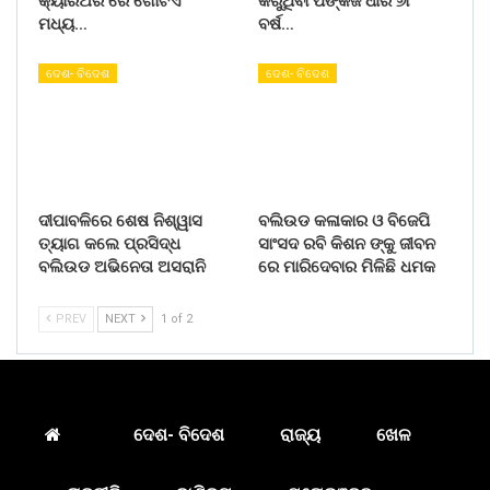
କ୍ୟାରିଅର ରେ ଗୋଟିଏ
କରୁଥିବା ପଙ୍କଜ ଧୀର ୬୮
ମଧ୍ୟ…
ବର୍ଷ…
ଦେଶ- ବିଦେଶ
ଦେଶ- ବିଦେଶ
ଦୀପାବଳିରେ ଶେଷ ନିଶ୍ୱାସ
ବଲିଉଡ କଳାକାର ଓ ବିଜେପି
ତ୍ୟାଗ କଲେ ପ୍ରସିଦ୍ଧ
ସାଂସଦ ରବି କିଶନ ଙ୍କୁ ଜୀବନ
ବଲିଉଡ ଅଭିନେତା ଅସରାନି
ରେ ମାରିଦେବାର ମିଳିଛି ଧମକ
PREV
NEXT
1 of 2
ଦେଶ- ବିଦେଶ
ରାଜ୍ୟ
ଖେଳ