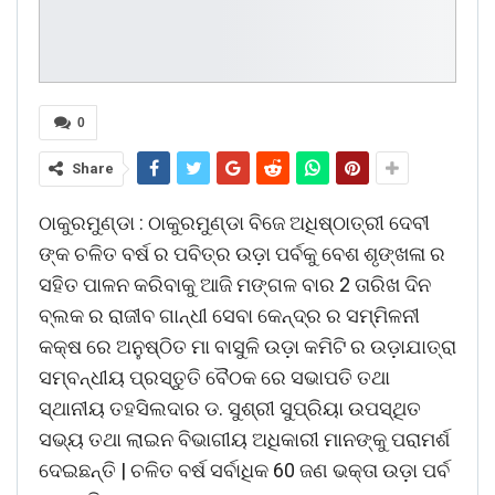
0
Share
ଠାକୁରମୁଣ୍ଡା : ଠାକୁରମୁଣ୍ଡା ବିଜେ ଅଧିଷ୍ଠାତ୍ରୀ ଦେବୀ
ଙ୍କ ଚଳିତ ବର୍ଷ ର ପବିତ୍ର ଉଡ଼ା ପର୍ବକୁ ବେଶ ଶୃଙ୍ଖଳା ର
ସହିତ ପାଳନ କରିବାକୁ ଆଜି ମଙ୍ଗଳ ବାର 2 ତାରିଖ ଦିନ
ବ୍ଲକ ର ରାଜୀବ ଗାନ୍ଧୀ ସେବା କେନ୍ଦ୍ର ର ସମ୍ମିଳନୀ
କକ୍ଷ ରେ ଅନୁଷ୍ଠିତ ମା ବାସୁଳି ଉଡ଼ା କମିଟି ର ଉଡ଼ାଯାତ୍ରା
ସମ୍ବନ୍ଧୀୟ ପ୍ରସ୍ତୁତି ବୈଠକ ରେ ସଭାପତି ତଥା
ସ୍ଥାନୀୟ ତହସିଲଦାର ଡ. ସୁଶ୍ରୀ ସୁପ୍ରିୟା ଉପସ୍ଥିତ
ସଭ୍ୟ ତଥା ଲାଇନ ବିଭାଗୀୟ ଅଧିକାରୀ ମାନଙ୍କୁ ପରାମର୍ଶ
ଦେଇଛନ୍ତି | ଚଳିତ ବର୍ଷ ସର୍ବାଧିକ 60 ଜଣ ଭକ୍ତା ଉଡ଼ା ପର୍ବ