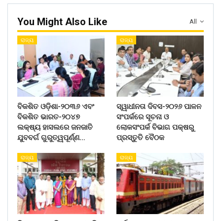
You Might Also Like
All
ରାଜ୍ୟ
ରାଜ୍ୟ
ବିକଶିତ ଓଡ଼ିଶା-୨୦୩୬ ଏବଂ
ସ୍ୱାଧୀନତା ଦିବସ-୨୦୨୬ ପାଳନ
ବିକଶିତ ଭାରତ-୨୦୪୭
ସଂପର୍କରେ ସୂଚନା ଓ
ଲକ୍ଷ୍ୟ ହାସଲରେ ଜନଜାତି
ଲୋକସଂପର୍କ ବିଭାଗ ପକ୍ଷରୁ
ଯୁବବର୍ଗ ଗୁରୁତ୍ୱପୂର୍ଣ୍ଣ…
ପ୍ରସ୍ତୁତି ବୈଠକ
ରାଜ୍ୟ
ରାଜ୍ୟ