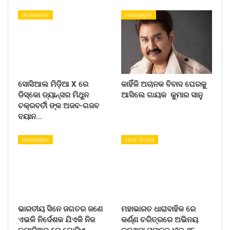
ମନୋରଞ୍ଜନ
ମନୋରଞ୍ଜନ
ସୋସିଆଲ ମିଡ଼ିଆ X ରେ
କାହିଁକି ଅଚାନକ ବିବାଦ ଘେରକୁ
ଡିସ୍କୋ ଡ୍ୟାନ୍ସର ମିଥୁନ
ଆସିଲେ ଗାୟକ କୁମାର ସାନୁ
ଚକ୍ରବର୍ତୀ ଙ୍କ ଅଜବ-ଗଜବ
ବୟାନ…
ମନୋରଞ୍ଜନ
ଦେଶ- ବିଦେଶ
ଭାରତୀୟ ସିନେ ଜଗତର ଜଣେ
ମହାଭାରତ ଧାରାବାହିକ ରେ
ଏଭଳି ନିର୍ଦେଶକ ଯିଏକି ନିଜ
କର୍ଣ୍ଣ ଚରିତ୍ରରେ ଅଭିନୟ