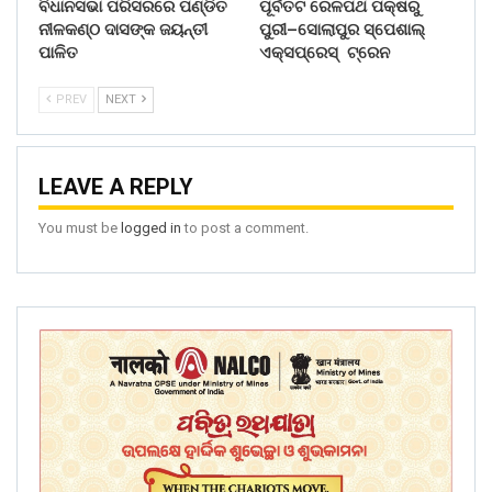
ବିଧାନସଭା ପରିସରରେ ପଣ୍ଡିତ
ପୂର୍ବତଟ ରେଳପଥ ପକ୍ଷରୁ
ନୀଳକଣ୍ଠ ଦାସଙ୍କ ଜୟନ୍ତୀ
ପୁରୀ–ସୋଲାପୁର ସ୍ପେଶାଲ୍
ପାଳିତ
ଏକ୍ସପ୍ରେସ୍ ଟ୍ରେନ
PREV
NEXT
LEAVE A REPLY
You must be
logged in
to post a comment.