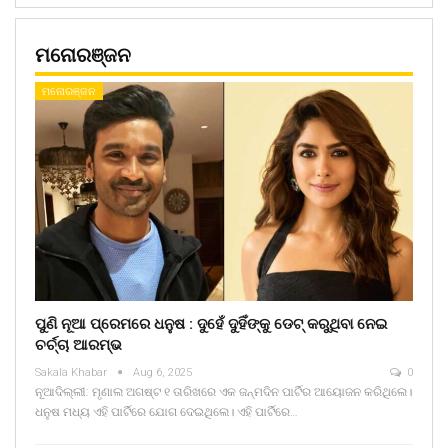
ମନୋରଞ୍ଜନ
ମନୋରଞ୍ଜନ
ପୁଣି ନୂଆ ପ୍ରେମରେ ଧନୁଷ : ଦୁହେଁ ଦୁହିଁଙ୍କୁ ଡେଟ୍ କରୁଥିବା ନେଇ
ଚର୍ଚ୍ଚା ଆରମ୍ଭ
Sakala Khabar
Aug 6, 2025
0
ନୂଆଦିଲ୍ଲୀ: ମୃଣାଲ ଅଗଷ୍ଟ ୧ ତାରିଖରେ ଏକ ଜନ୍ମଦିନ ପାର୍ଟିର ଆୟୋଜନ କରିଥିଲେ।
ଧନୁଷ ମଧ୍ୟ ଏହି ପାର୍ଟିରେ ଯୋଗ ଦେଇଥିଲେ। ଏହି ପାର୍ଟିରେ…