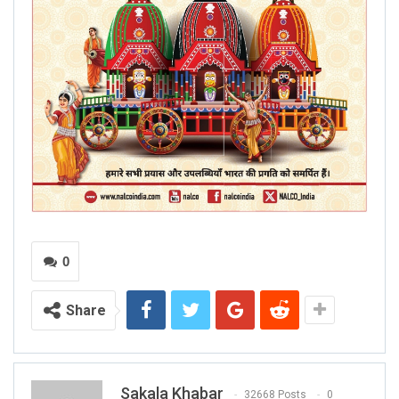
0
Share
Sakala Khabar
32668 Posts
0