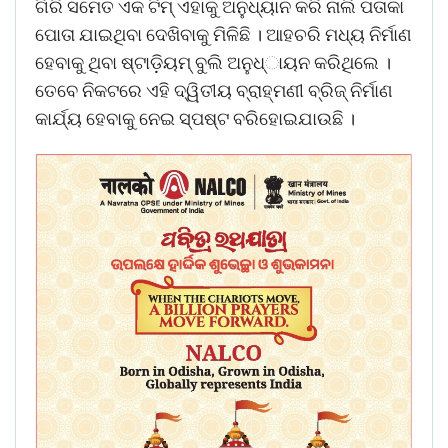
ଗିରି ସମେତ ଏକ ଟିମ୍ ଏହାକୁ ଅନୁଧ୍ୟାନ କରି ନାଲି ପତାକା
ପୋତା ଯାଇଥିବା ଦେଖିବାକୁ ମିଳିଛି । ଆହଚରି ମଧ୍ୟ ନିର୍ମାଣ
ହେବାକୁ ଥିବା ଷ୍ଟାଡ଼ିୟମ୍ ବୁଲି ଅନୁଧ୍‌ାୟନ କରିଥିଲେ ।
ତେବେ ନିକଟରେ ଏହି ଦ୍ୱିତୀୟ ବ୍ରାହ୍ମଣୀ ବ୍ରିଜ୍ ନିର୍ମାଣ
କାର୍ଯ୍ୟ ହେବାକୁ ନେଇ ସ୍ପଷ୍ଟ ବରିହୋଇଯାଉଛି ।