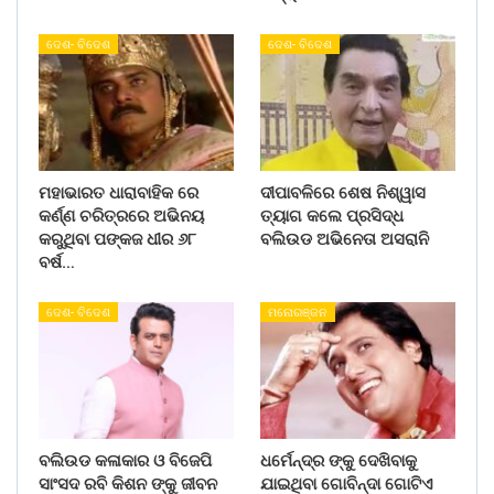
ଦେଶ- ବିଦେଶ
ଦେଶ- ବିଦେଶ
ମହାଭାରତ ଧାରାବାହିକ ରେ
ଦୀପାବଳିରେ ଶେଷ ନିଶ୍ୱାସ
କର୍ଣ୍ଣ ଚରିତ୍ରରେ ଅଭିନୟ
ତ୍ୟାଗ କଲେ ପ୍ରସିଦ୍ଧ
କରୁଥିବା ପଙ୍କଜ ଧୀର ୬୮
ବଲିଉଡ ଅଭିନେତା ଅସରାନି
ବର୍ଷ…
ଦେଶ- ବିଦେଶ
ମନୋରଞ୍ଜନ
ବଲିଉଡ କଳାକାର ଓ ବିଜେପି
ଧର୍ମେନ୍ଦ୍ର ଙ୍କୁ ଦେଖିବାକୁ
ସାଂସଦ ରବି କିଶନ ଙ୍କୁ ଜୀବନ
ଯାଇଥିବା ଗୋବିନ୍ଦା ଗୋଟିଏ