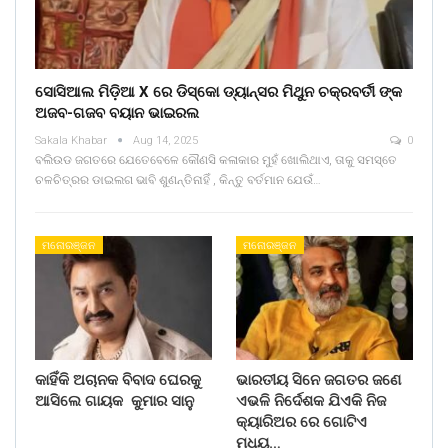
ସୋସିଆଲ ମିଡ଼ିଆ X ରେ ଡିସ୍କୋ ଡ୍ୟାନ୍ସର ମିଥୁନ ଚକ୍ରବର୍ତୀ ଙ୍କ
ଅଜବ-ଗଜବ ବୟାନ ଭାଇରଲ
Sakala Khabar
Aug 14, 2025
0
ବଲିଉଡ ଜଗତରେ ଯେତେବେଳେ କୌଣସି କଳାକାର ମୁହଁ ଖୋଲିଥାଏ, ତାକୁ ସମସ୍ତେ
ଚଳଚିତ୍ରର ଡାଇଲଗ ଭାବି ଶୁଣନ୍ତିନାହିଁ , କିନ୍ତୁ ବର୍ତମାନ ଯେଉଁ…
ମନୋରଞ୍ଜନ
ମନୋରଞ୍ଜନ
କାହିଁକି ଅଚାନକ ବିବାଦ ଘେରକୁ
ଭାରତୀୟ ସିନେ ଜଗତର ଜଣେ
ଆସିଲେ ଗାୟକ କୁମାର ସାନୁ
ଏଭଳି ନିର୍ଦେଶକ ଯିଏକି ନିଜ
କ୍ୟାରିଅର ରେ ଗୋଟିଏ
ମଧ୍ୟ…