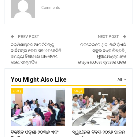
Comments
PREV POST
NEXT POST
ଦକ୍ଷିଣାଞ୍ଚଳ ଆରଡିସିଙ୍କୁ
ତାଳଚେରରେ ଥିବା ୩ଟି ଡ଼ିଏଭି
ଦାବିପତ୍ର ଦେବା ସହ ଏମକେସିଜି
ସ୍କୁଲ ବନ୍ଦ ନିଷ୍ପତି ,
ସମସ୍ୟା ବିଷୟରେ ଆଲୋଚନା
ମୁଖ୍ୟମନ୍ତ୍ରୀଙ୍କ
କଲେ ସାମ୍ବାଦିକ
ଉଦ୍ଦେଶ୍ୟରେ ସ୍ମାରକ ପତ୍ର
You Might Also Like
All
ରାଜ୍ୟ
ରାଜ୍ୟ
ବିକଶିତ ଓଡ଼ିଶା-୨୦୩୬ ଏବଂ
ସ୍ୱାଧୀନତା ଦିବସ-୨୦୨୬ ପାଳନ