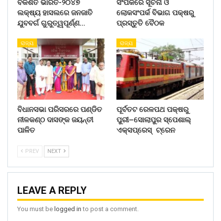
ବିକଶିତ ଭାରତ-୨୦୪୭
ସଂପର୍କରେ ସୂଚନା ଓ
ଲକ୍ଷ୍ୟ ହାସଲରେ ଜନଜାତି
ଲୋକସଂପର୍କ ବିଭାଗ ପକ୍ଷରୁ
ଯୁବବର୍ଗ ଗୁରୁତ୍ୱପୂର୍ଣ୍ଣ…
ପ୍ରସ୍ତୁତି ବୈଠକ
ରାଜ୍ୟ
ରାଜ୍ୟ
ବିଧାନସଭା ପରିସରରେ ପଣ୍ଡିତ
ପୂର୍ବତଟ ରେଳପଥ ପକ୍ଷରୁ
ନୀଳକଣ୍ଠ ଦାସଙ୍କ ଜୟନ୍ତୀ
ପୁରୀ–ସୋଲାପୁର ସ୍ପେଶାଲ୍
ପାଳିତ
ଏକ୍ସପ୍ରେସ୍ ଟ୍ରେନ
PREV
NEXT
LEAVE A REPLY
You must be
logged in
to post a comment.