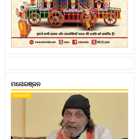
ମନୋରଞ୍ଜନ
ମନୋରଞ୍ଜନ