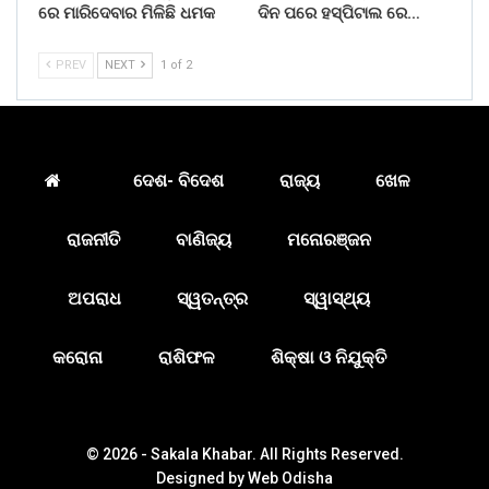
ରେ ମାରିଦେବାର ମିଳିଛି ଧମକ
ଦିନ ପରେ ହସ୍ପିଟାଲ ରେ…
PREV
NEXT
1 of 2
ଦେଶ- ବିଦେଶ
ରାଜ୍ୟ
ଖେଳ
ରାଜନୀତି
ବାଣିଜ୍ୟ
ମନୋରଞ୍ଜନ
ଅପରାଧ
ସ୍ୱତନ୍ତ୍ର
ସ୍ୱାସ୍ଥ୍ୟ
କରୋନା
ରାଶିଫଳ
ଶିକ୍ଷା ଓ ନିଯୁକ୍ତି
© 2026 - Sakala Khabar. All Rights Reserved.
Designed by
Web Odisha