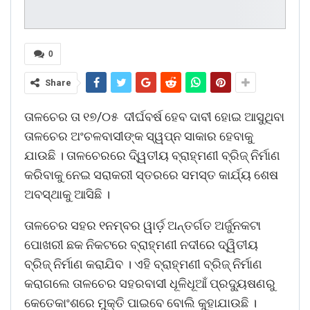
0
Share
ତାଳଚେର ତା ୧୭/୦୫ ଦୀର୍ଘବର୍ଷ ହେବ ଦାବୀ ହୋଇ ଆସୁଥିବା
ତାଳଚେର ଅଂଚଳବାସୀଙ୍କ ସ୍ୱପ୍ନ ସାକାର ହେବାକୁ
ଯାଉଛି । ତାଳଚେରରେ ଦି୍ୱତୀୟ ବ୍ରାହ୍ମଣୀ ବ୍ରିଜ୍ ନିର୍ମାଣ
କରିବାକୁ ନେଇ ସରାକରୀ ସ୍ତରରେ ସମସ୍ତ କାର୍ଯ୍ୟ ଶେଷ
ଅବସ୍ଥାକୁ ଆସିଛି ।
ତାଳଚେର ସହର ୧ନମ୍ବର ୱାର୍ଡ଼ ଅନ୍ତର୍ଗତ ଅର୍ଜୁନକଟା
ପୋଖରୀ ଛକ ନିକଟରେ ବ୍ରାହ୍ମଣୀ ନଦୀରେ ଦ୍ୱିତୀୟ
ବ୍ରିଜ୍ ନିର୍ମାଣ କରାଯିବ । ଏହି ବ୍ରାହ୍ମଣୀ ବ୍ରିଜ୍ ନିର୍ମାଣ
କରାଗଲେ ତାଳଚେର ସହରବାସୀ ଧୂଳିଧୂଆଁ ପ୍ରଦ୍ୟୁଷଣରୁ
କେତେକାଂଶରେ ମୁକ୍ତି ପାଇବେ ବୋଲି କୁହାଯାଉଛି ।