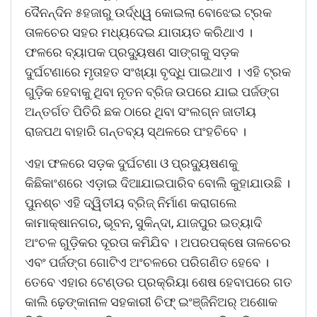
ଦୈନନ୍ଦିନ ୫ହଜାରୁ ଉର୍ଦ୍ଧ୍ୱ କୋଇଲା ବୋଝେଇ ଟ୍ରକ
ତାଳଚେର ସହର ମଧ୍ୟଦେଇ ଯାତାୟତ କରିଥାଏ ।
ଫଳରେ ବ୍ୟାପକ ପ୍ରଦ୍ୟୁଷଣ ସାଙ୍ଗକୁ ସଡ଼କ
ଦୁର୍ଘଟଣାରେ ମୃତାହତ ସଂଖ୍ୟା ବୃଦ୍ଧି ପାଇଥାଏ । ଏହି ଟ୍ରକ
ଗୁଡ଼ିକ ହେବାକୁ ଥିବା ନୂତନ ବ୍ରିଜ ଉପରେ ଯାଇ ପର୍ଜଙ୍ଗ
ଅନ୍ତର୍ଗତ ପିତିରି ଛକ ଠାରେ ଥିବା ସଂଲଗ୍ନ ଜାତୀୟ
ରାଜପଥ ବାହାରି ଗନ୍ତବ୍ୟ ସ୍ଥଳରେ ପଂହଚିବେ ।
ଏହା ଫଳରେ ସଡ଼କ ଦୁର୍ଘଟଣା ଓ ପ୍ରଦ୍ୟୁଷଣକୁ
କିଛିକାଂଶରେ ଏଡ଼ାଇ ଦିଆଯାଇପାରିବ ବୋଲି କୁହାଯାଉଛି ।
ପୁନଶ୍ଚ ଏହି ଦ୍ୱିତୀୟ ବ୍ରିଜ୍ ନିର୍ମାଣ କରାଗଲେ
କାମାକ୍ଷାନଗର, ଭୂବନ, ସୁକିନ୍ଦା, ଯାଜପୁର ଇତ୍ୟାଦି
ଅଂଚଳ ଗୁଡ଼ିକର ଦୂରତା କମିଯିବ । ଅପରପକ୍ଷେ ତାଳଚେର
ଏବଂ ପର୍ଜଙ୍ଗ ଗୋଟିଏ ଅଂଚଳରେ ପରିଗଣିତ ହେବେ ।
ତେବେ ଏହାର ଟେଣ୍ଡର ପ୍ରକ୍ରିୟା ଶେଷ ହେବାପରେ ଗତ
କାଲି ଢ଼େଙ୍କାନାଳ ସହକାରୀ ଚିଫ୍ ଇଂଞ୍ଜିନିଅର୍ ଅଶୋକ