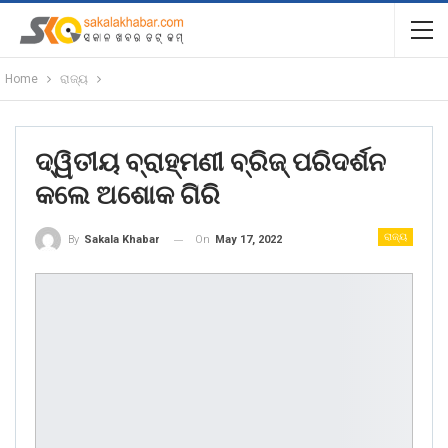
Home
ରାଜ୍ୟ
ଦ୍ୱିତୀୟ ବ୍ରାହ୍ମଣୀ ବ୍ରିଜ୍ ପରିଦର୍ଶନ
କଲେ ଅଶୋକ ଗିରି
ରାଜ୍ୟ
On
May 17, 2022
By
Sakala Khabar