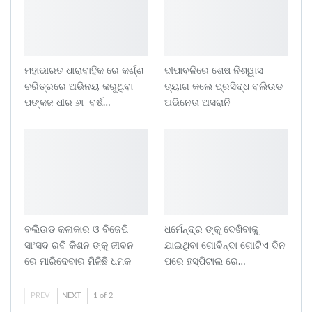
ମହାଭାରତ ଧାରାବାହିକ ରେ କର୍ଣ୍ଣ
ଦୀପାବଳିରେ ଶେଷ ନିଶ୍ୱାସ
ଚରିତ୍ରରେ ଅଭିନୟ କରୁଥିବା
ତ୍ୟାଗ କଲେ ପ୍ରସିଦ୍ଧ ବଲିଉଡ
ପଙ୍କଜ ଧୀର ୬୮ ବର୍ଷ…
ଅଭିନେତା ଅସରାନି
ବଲିଉଡ କଳାକାର ଓ ବିଜେପି
ଧର୍ମେନ୍ଦ୍ର ଙ୍କୁ ଦେଖିବାକୁ
ସାଂସଦ ରବି କିଶନ ଙ୍କୁ ଜୀବନ
ଯାଇଥିବା ଗୋବିନ୍ଦା ଗୋଟିଏ ଦିନ
ରେ ମାରିଦେବାର ମିଳିଛି ଧମକ
ପରେ ହସ୍ପିଟାଲ ରେ…
PREV
NEXT
1 of 2