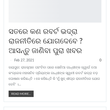
ସତରେ କଣ ରବର୍ଟ ଭଦ୍ରା
ରାଜନୀତିରେ ଯୋଗଦେବେ ?
ଆସନ୍ତୁ ଜାଣିବା ପୁରା ଖବର
Feb 27, 2021
0
ଜୟପୁର: ରାଜସ୍ଥାନ ପହଂଚିବା ପରେ ସୋନିଆ ଗାନ୍ଧୀଙ୍କ ଜ୍ୱାଇଁ ତଥା
କଂଗ୍ରେସ ମହାସଚିବ ପ୍ରିୟଙ୍କା ଗାନ୍ଧୀଙ୍କ ସ୍ୱାମୀ ରବର୍ଟ ଭଦ୍ରା ବଡ଼
ଘୋଷଣା କରିଛନ୍ତି । ସେ କହିଛନ୍ତି କି ‘ମୁଁ ଖୁବ୍ ଶୀଘ୍ର ରାଜନୀତିରେ ଯୋଗ
ଦେବି’ ।…
READ MORE...