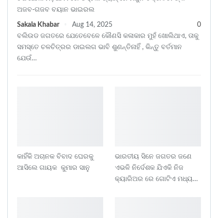
ଅଜବ-ଗଜବ ବୟାନ ଭାଇରଲ
Sakala Khabar
Aug 14, 2025
0
ବଲିଉଡ ଜଗତରେ ଯେତେବେଳେ କୌଣସି କଳାକାର ମୁହଁ ଖୋଲିଥାଏ, ତାକୁ
ସମସ୍ତେ ଚଳଚିତ୍ରର ଡାଇଲଗ ଭାବି ଶୁଣନ୍ତିନାହିଁ , କିନ୍ତୁ ବର୍ତମାନ
ଯେଉଁ…
କାହିଁକି ଅଚାନକ ବିବାଦ ଘେରକୁ
ଭାରତୀୟ ସିନେ ଜଗତର ଜଣେ
ଆସିଲେ ଗାୟକ କୁମାର ସାନୁ
ଏଭଳି ନିର୍ଦେଶକ ଯିଏକି ନିଜ
କ୍ୟାରିଅର ରେ ଗୋଟିଏ ମଧ୍ୟ…