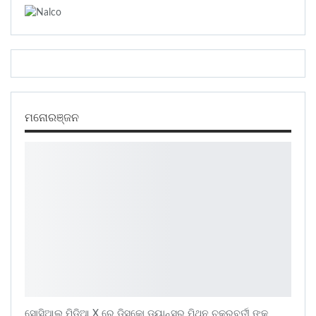
ମନୋରଞ୍ଜନ
ସୋସିଆଲ ମିଡ଼ିଆ X ରେ ଡିସ୍କୋ ଡ୍ୟାନ୍ସର ମିଥୁନ ଚକ୍ରବର୍ତୀ ଙ୍କ