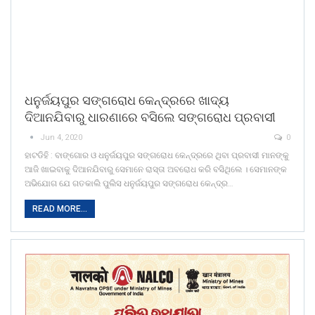
ଧନୁର୍ଜୟପୁର ସଙ୍ଗରୋଧ କେନ୍ଦ୍ରରେ ଖାଦ୍ୟ
ଦିଆନଯିବାରୁ ଧାରଣାରେ ବସିଲେ ସଙ୍ଗରୋଧ ପ୍ରବାସୀ
Jun 4, 2020
0
ହାଟଡିହି : ବାଙ୍ଗୋର ଓ ଧନୁର୍ଜୟପୁର ସଙ୍ଗରୋଧ କେନ୍ଦ୍ରରେ ଥିବା ପ୍ରବାସୀ ମାନଙ୍କୁ
ଆଜି ଖାଇବାକୁ ଦିଆନଯିବାରୁ ସେମାନେ ରାସ୍ତା ଅବରୋଧ କରି ବସିଥିଲେ । ସେମାନଙ୍କ
ଅଭିଯୋଗ ଯେ ଗତକାଲି ପୁଲିସ ଧନୁର୍ଜୟପୁର ସଙ୍ଗରୋଧ କେନ୍ଦ୍ର…
READ MORE...