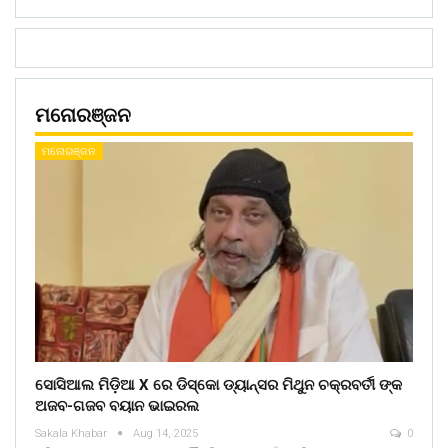
ମନୋରଞ୍ଜନ
ମନୋରଞ୍ଜନ
ସୋସିଆଲ ମିଡ଼ିଆ X ରେ ଡିସ୍କୋ ଡ୍ୟାନ୍ସର ମିଥୁନ ଚକ୍ରବର୍ତୀ ଙ୍କ
ଅଜବ-ଗଜବ ବୟାନ ଭାଇରଲ
Sakala Khabar
Aug 14, 2025
0