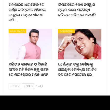
ମହାଭାରତ ଧାରାବାହିକ ରେ
ଦୀପାବଳିରେ ଶେଷ ନିଶ୍ୱାସ
କର୍ଣ୍ଣ ଚରିତ୍ରରେ ଅଭିନୟ
ତ୍ୟାଗ କଲେ ପ୍ରସିଦ୍ଧ
କରୁଥିବା ପଙ୍କଜ ଧୀର ୬୮
ବଲିଉଡ ଅଭିନେତା ଅସରାନି
ବର୍ଷ…
ଦେଶ- ବିଦେଶ
ମନୋରଞ୍ଜନ
ବଲିଉଡ କଳାକାର ଓ ବିଜେପି
ଧର୍ମେନ୍ଦ୍ର ଙ୍କୁ ଦେଖିବାକୁ
ସାଂସଦ ରବି କିଶନ ଙ୍କୁ ଜୀବନ
ଯାଇଥିବା ଗୋବିନ୍ଦା ଗୋଟିଏ
ରେ ମାରିଦେବାର ମିଳିଛି ଧମକ
ଦିନ ପରେ ହସ୍ପିଟାଲ ରେ…
PREV
NEXT
1 of 2