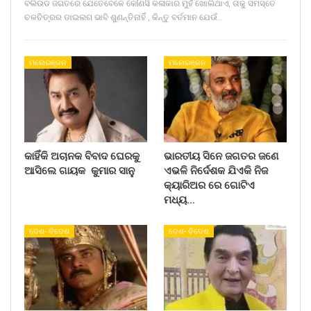
ବଲିଉଡ ଜଗତରେ ଯେତେବେଳେ କୌଣସି କଳାକାର ମୁହଁ ଖୋଲିଥାଏ, ତାକୁ ସମସ୍ତେ
ଚଳଚିତ୍ରର ଡାଇଲଗ ଭାବି ଶୁଣନ୍ତିନାହିଁ , କିନ୍ତୁ ବର୍ତମାନ ଯେଉଁ…
ମନୋରଞ୍ଜନ
ମନୋରଞ୍ଜନ
କାହିଁକି ଅଚାନକ ବିବାଦ ଘେରକୁ
ଭାରତୀୟ ସିନେ ଜଗତର ଜଣେ
ଆସିଲେ ଗାୟକ କୁମାର ସାନୁ
ଏଭଳି ନିର୍ଦେଶକ ଯିଏକି ନିଜ
କ୍ୟାରିଅର ରେ ଗୋଟିଏ
ମଧ୍ୟ…
ଦେଶ- ବିଦେଶ
ଦେଶ- ବିଦେଶ