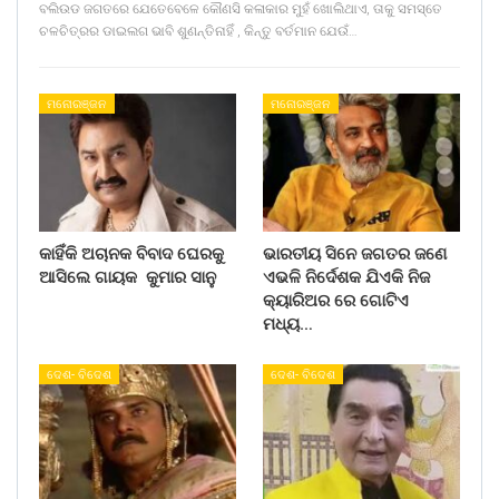
ବଲିଉଡ ଜଗତରେ ଯେତେବେଳେ କୌଣସି କଳାକାର ମୁହଁ ଖୋଲିଥାଏ, ତାକୁ ସମସ୍ତେ
ଚଳଚିତ୍ରର ଡାଇଲଗ ଭାବି ଶୁଣନ୍ତିନାହିଁ , କିନ୍ତୁ ବର୍ତମାନ ଯେଉଁ…
ମନୋରଞ୍ଜନ
ମନୋରଞ୍ଜନ
କାହିଁକି ଅଚାନକ ବିବାଦ ଘେରକୁ
ଭାରତୀୟ ସିନେ ଜଗତର ଜଣେ
ଆସିଲେ ଗାୟକ କୁମାର ସାନୁ
ଏଭଳି ନିର୍ଦେଶକ ଯିଏକି ନିଜ
କ୍ୟାରିଅର ରେ ଗୋଟିଏ
ମଧ୍ୟ…
ଦେଶ- ବିଦେଶ
ଦେଶ- ବିଦେଶ