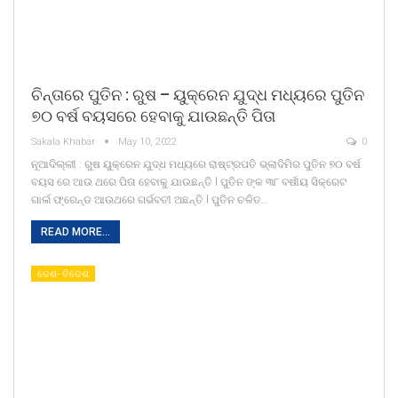
ଚିନ୍ତାରେ ପୁତିନ : ରୁଷ – ୟୁକ୍ରେନ ଯୁଦ୍ଧ ମଧ୍ୟରେ ପୁତିନ
୭୦ ବର୍ଷ ବୟସରେ ହେବାକୁ ଯାଉଛନ୍ତି ପିତା
Sakala Khabar
May 10, 2022
0
ନୂଆଦିଲ୍ଲୀ : ରୁଷ ୟୁକ୍ରେନ ଯୁଦ୍ଧ ମଧ୍ୟରେ ରାଷ୍ଟ୍ରପତି ଭ୍ଲାଦିମିର ପୁତିନ ୭୦ ବର୍ଷ
ବୟସ ରେ ଆଉ ଥରେ ପିତା ହେବାକୁ ଯାଉଛନ୍ତି l ପୁତିନ ଙ୍କ ୩୮ ବର୍ଷୀୟ ସିକ୍ରେଟ
ଗାର୍ଲ ଫ୍ରେନ୍ଡ ଆଉଥରେ ଗର୍ଭବତୀ ଅଛନ୍ତି l ପୁତିନ ଚଳିତ…
READ MORE...
ଦେଶ- ବିଦେଶ