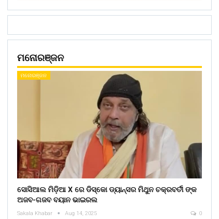
ମନୋରଞ୍ଜନ
ମନୋରଞ୍ଜନ
ସୋସିଆଲ ମିଡ଼ିଆ X ରେ ଡିସ୍କୋ ଡ୍ୟାନ୍ସର ମିଥୁନ ଚକ୍ରବର୍ତୀ ଙ୍କ
ଅଜବ-ଗଜବ ବୟାନ ଭାଇରଲ
Sakala Khabar
Aug 14, 2025
0