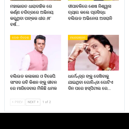
ମହାଭାରତ ଧାରାବାହିକ ରେ
ଦୀପାବଳିରେ ଶେଷ ନିଶ୍ୱାସ
କର୍ଣ୍ଣ ଚରିତ୍ରରେ ଅଭିନୟ
ତ୍ୟାଗ କଲେ ପ୍ରସିଦ୍ଧ
କରୁଥିବା ପଙ୍କଜ ଧୀର ୬୮
ବଲିଉଡ ଅଭିନେତା ଅସରାନି
ବର୍ଷ…
ଦେଶ- ବିଦେଶ
ମନୋରଞ୍ଜନ
ବଲିଉଡ କଳାକାର ଓ ବିଜେପି
ଧର୍ମେନ୍ଦ୍ର ଙ୍କୁ ଦେଖିବାକୁ
ସାଂସଦ ରବି କିଶନ ଙ୍କୁ ଜୀବନ
ଯାଇଥିବା ଗୋବିନ୍ଦା ଗୋଟିଏ
ରେ ମାରିଦେବାର ମିଳିଛି ଧମକ
ଦିନ ପରେ ହସ୍ପିଟାଲ ରେ…
PREV
NEXT
1 of 2