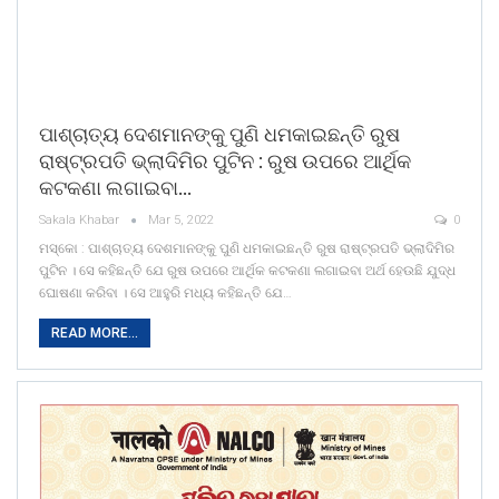
ପାଶ୍ଚାତ୍ୟ ଦେଶମାନଙ୍କୁ ପୁଣି ଧମକାଇଛନ୍ତି ରୁଷ
ରାଷ୍ଟ୍ରପତି ଭ୍ଲାଦିମିର ପୁଟିନ : ରୁଷ ଉପରେ ଆର୍ଥିକ
କଟକଣା ଲଗାଇବା…
Sakala Khabar
Mar 5, 2022
0
ମସ୍କୋ : ପାଶ୍ଚାତ୍ୟ ଦେଶମାନଙ୍କୁ ପୁଣି ଧମକାଇଛନ୍ତି ରୁଷ ରାଷ୍ଟ୍ରପତି ଭ୍ଲାଦିମିର
ପୁଟିନ । ସେ କହିଛନ୍ତି ଯେ ରୁଷ ଉପରେ ଆର୍ଥିକ କଟକଣା ଲଗାଇବା ଅର୍ଥ ହେଉଛି ଯୁଦ୍ଧ
ଘୋଷଣା କରିବା । ସେ ଆହୁରି ମଧ୍ୟ କହିଛନ୍ତି ଯେ…
READ MORE...