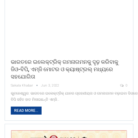
ଭାରତରେ ଇଲେକ୍ଟ୍ରିକ୍ ଗମନାଗମନକୁ ଦୃଢ଼ କରିବାକୁ
ଜିଓ-ବିପି, ଏମ୍‌ଜି ମୋଟର ଓ କ୍ୟାଷ୍ଟ୍ରଲ୍ ମଧ୍ୟରେ
ସହଯୋଗିତା
Sakala Khabar
Jun 3, 2022
0
ଭୁବନେଶ୍ୱର: ଭାରତରେ ଇଲେକ୍ଟ୍ରିକ୍ ଯାନର ଗ୍ରହଣୀୟତା ଓ ଗମନାଗମନ ବଢ଼ାଇବା ଦିଗରେ ଏକ 
ବିପି ସହିତ ହାତ ମିଳାଇଛନ୍ତି ଏମ୍‌ଜି…
READ MORE...