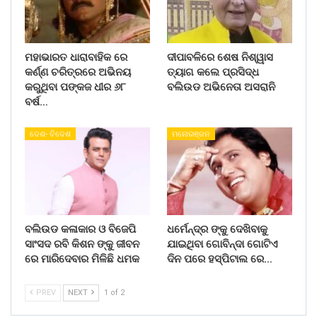
ମହାଭାରତ ଧାରାବାହିକ ରେ
ଦୀପାବଳିରେ ଶେଷ ନିଶ୍ୱାସ
କର୍ଣ୍ଣ ଚରିତ୍ରରେ ଅଭିନୟ
ତ୍ୟାଗ କଲେ ପ୍ରସିଦ୍ଧ
କରୁଥିବା ପଙ୍କଜ ଧୀର ୬୮
ବଲିଉଡ ଅଭିନେତା ଅସରାନି
ବର୍ଷ…
ଦେଶ- ବିଦେଶ
ମନୋରଞ୍ଜନ
ବଲିଉଡ କଳାକାର ଓ ବିଜେପି
ଧର୍ମେନ୍ଦ୍ର ଙ୍କୁ ଦେଖିବାକୁ
ସାଂସଦ ରବି କିଶନ ଙ୍କୁ ଜୀବନ
ଯାଇଥିବା ଗୋବିନ୍ଦା ଗୋଟିଏ
ରେ ମାରିଦେବାର ମିଳିଛି ଧମକ
ଦିନ ପରେ ହସ୍ପିଟାଲ ରେ…
PREV
NEXT
1 of 2