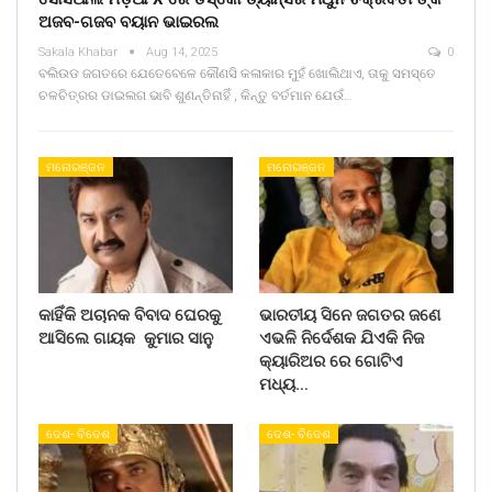
ଅଜବ-ଗଜବ ବୟାନ ଭାଇରଲ
Sakala Khabar
Aug 14, 2025
0
ବଲିଉଡ ଜଗତରେ ଯେତେବେଳେ କୌଣସି କଳାକାର ମୁହଁ ଖୋଲିଥାଏ, ତାକୁ ସମସ୍ତେ
ଚଳଚିତ୍ରର ଡାଇଲଗ ଭାବି ଶୁଣନ୍ତିନାହିଁ , କିନ୍ତୁ ବର୍ତମାନ ଯେଉଁ…
ମନୋରଞ୍ଜନ
ମନୋରଞ୍ଜନ
କାହିଁକି ଅଚାନକ ବିବାଦ ଘେରକୁ
ଭାରତୀୟ ସିନେ ଜଗତର ଜଣେ
ଆସିଲେ ଗାୟକ କୁମାର ସାନୁ
ଏଭଳି ନିର୍ଦେଶକ ଯିଏକି ନିଜ
କ୍ୟାରିଅର ରେ ଗୋଟିଏ
ମଧ୍ୟ…
ଦେଶ- ବିଦେଶ
ଦେଶ- ବିଦେଶ