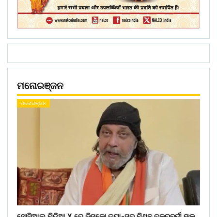
ମନୋରଞ୍ଜନ
ମନୋରଞ୍ଜନ
ସୋସିଆଲ ମିଡ଼ିଆ X ରେ ଡିସ୍କୋ ଡ୍ୟାନ୍ସର ମିଥୁନ ଚକ୍ରବର୍ତୀ ଙ୍କ