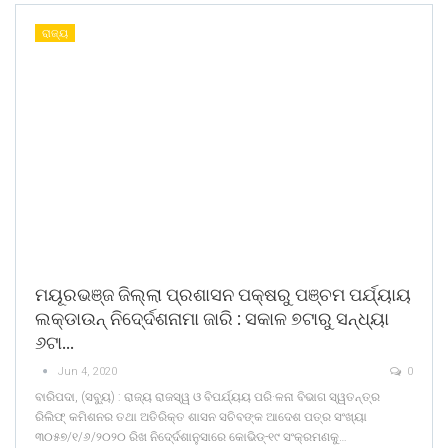
ରାଜ୍ୟ
ମୟୂରଭଞ୍ଜ ଜିଲ୍ଲା ପ୍ରଶାସନ ପକ୍ଷରୁ ପଞ୍ଚମ ପର୍ଯ୍ୟାୟ
ଲକ୍ଡାଉନ୍ ନିଦେ୍ର୍ଦଶନାମା ଜାରି : ସକାଳ ୭ଟାରୁ ସନ୍ଧ୍ୟା
୬ଟା…
Jun 4, 2020
0
ବାରିପଦା, (ସବୁ୍ୟ) : ରାଜ୍ୟ ରାଜସ୍ୱ ଓ ବିପର୍ଯ୍ୟୟ ପରି·ଳନା ବିଭାଗ ସ୍ୱତନ୍ତ୍ର
ରିଲିଫ୍ କମିଶନର ତଥା ଅତିରିକ୍ତ ଶାସନ ସଚିବଙ୍କ ଆଦେଶ ପତ୍ର ସଂଖ୍ୟା
୩୦୫୭/୧/୬/୨୦୨୦ ରିଖ ନିଦେ୍ର୍ଦଶାନୁସାରେ କୋଭିଡ୍-୧୯ ସଂକ୍ରମଣକୁ…