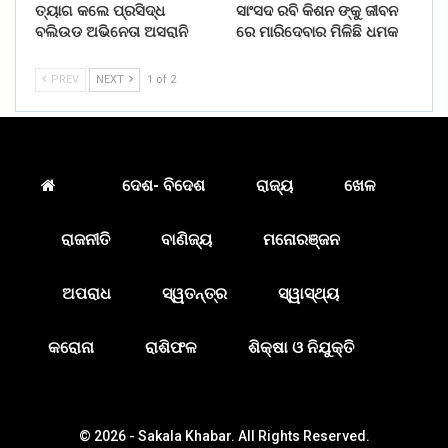
ତ୍ୟାଗ କଲେ ପ୍ରସିଦ୍ଧ
ସାଂସଦ ରବି କିଶନ ଙ୍କୁ ଜୀବନ
ବଲିଉଡ ଅଭିନେତା ଅସରାନି
ରେ ମାରିଦେବାର ମିଳିଛି ଧମକ
PREV
NEXT
1 of 2
ଦେଶ- ବିଦେଶ
ରାଜ୍ୟ
ଖେଳ
ରାଜନୀତି
ବାଣିଜ୍ୟ
ମନୋରଞ୍ଜନ
ଅପରାଧ
ସ୍ୱତନ୍ତ୍ର
ସ୍ୱାସ୍ଥ୍ୟ
କରୋନା
ରାଶିଫଳ
ଶିକ୍ଷା ଓ ନିଯୁକ୍ତି
© 2026 - Sakala Khabar. All Rights Reserved.