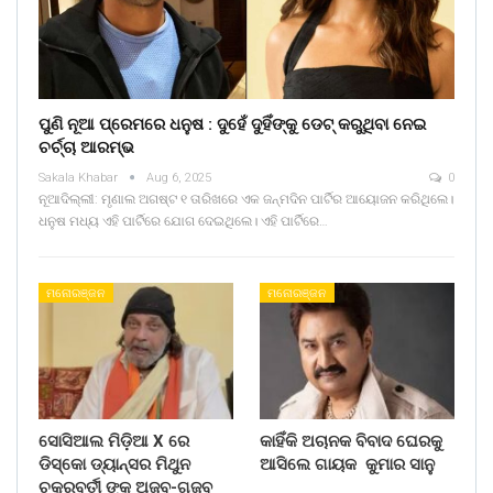
ପୁଣି ନୂଆ ପ୍ରେମରେ ଧନୁଷ : ଦୁହେଁ ଦୁହିଁଙ୍କୁ ଡେଟ୍ କରୁଥିବା ନେଇ
ଚର୍ଚ୍ଚା ଆରମ୍ଭ
Sakala Khabar
Aug 6, 2025
0
ନୂଆଦିଲ୍ଲୀ: ମୃଣାଲ ଅଗଷ୍ଟ ୧ ତାରିଖରେ ଏକ ଜନ୍ମଦିନ ପାର୍ଟିର ଆୟୋଜନ କରିଥିଲେ।
ଧନୁଷ ମଧ୍ୟ ଏହି ପାର୍ଟିରେ ଯୋଗ ଦେଇଥିଲେ। ଏହି ପାର୍ଟିରେ…
ମନୋରଞ୍ଜନ
ମନୋରଞ୍ଜନ
ସୋସିଆଲ ମିଡ଼ିଆ X ରେ
କାହିଁକି ଅଚାନକ ବିବାଦ ଘେରକୁ
ଡିସ୍କୋ ଡ୍ୟାନ୍ସର ମିଥୁନ
ଆସିଲେ ଗାୟକ କୁମାର ସାନୁ
ଚକ୍ରବର୍ତୀ ଙ୍କ ଅଜବ-ଗଜବ