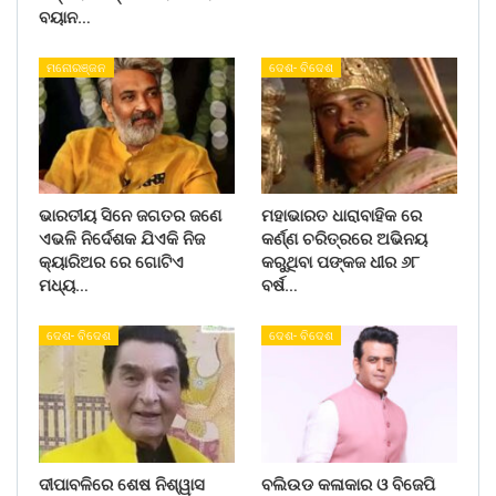
ବୟାନ…
ମନୋରଞ୍ଜନ
ଦେଶ- ବିଦେଶ
ଭାରତୀୟ ସିନେ ଜଗତର ଜଣେ
ମହାଭାରତ ଧାରାବାହିକ ରେ
ଏଭଳି ନିର୍ଦେଶକ ଯିଏକି ନିଜ
କର୍ଣ୍ଣ ଚରିତ୍ରରେ ଅଭିନୟ
କ୍ୟାରିଅର ରେ ଗୋଟିଏ
କରୁଥିବା ପଙ୍କଜ ଧୀର ୬୮
ମଧ୍ୟ…
ବର୍ଷ…
ଦେଶ- ବିଦେଶ
ଦେଶ- ବିଦେଶ
ଦୀପାବଳିରେ ଶେଷ ନିଶ୍ୱାସ
ବଲିଉଡ କଳାକାର ଓ ବିଜେପି