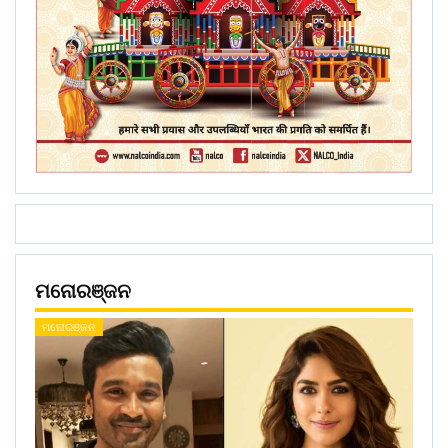
ମନୋରଞ୍ଜନ
ମନୋରଞ୍ଜନ