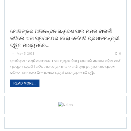
ମୋଦିଙ୍କର ଅଭିନନ୍ଦନ ସନ୍ଦେଶ ପାଇ ମମତା ବାନାର୍ଜୀ
କହିଲେ ଏହା ପ୍ରଥମଥର ହେଲା କୌଣସି ପ୍ରଧାନମନ୍ତ୍ରୀ
ଟ୍ୱିଟ ମାଧ୍ୟମରେ…
May 5, 2021
0
ନୂଆଦିଲ୍ଲୀ : ପଶ୍ଚିମବଙ୍ଗରେ TMC ପ୍ରଚୁର ବିଜୟ ଲାଭ କରି ସରକାର ଗଢିବା ପାଇଁ
ପ୍ରସ୍ତୁତ ହେଉଛି l ଚଳିତ ଥର ମଧ୍ୟ ମମତା ବାନାର୍ଜୀ ମୁଖ୍ୟମନ୍ତ୍ରୀ ପାଦ ଗ୍ରହଣ
କରିବେ l ଷୋମବାର ଦିନ ପ୍ରଧାନମନ୍ତ୍ରୀ ନରେନ୍ଦ୍ର ମୋଦି ଟ୍ୱିଟ…
READ MORE...