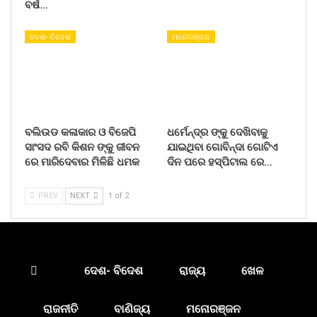
ବର୍ଷ…
ଦେଶ- ବିଦେଶ
ମନୋରଞ୍ଜନ
ବଲିଉଡ କଳାକାର ଓ ବିଜେପି
ଧର୍ମେନ୍ଦ୍ର ଙ୍କୁ ଦେଖିବାକୁ
ସାଂସଦ ରବି କିଶନ ଙ୍କୁ ଜୀବନ
ଯାଇଥିବା ଗୋବିନ୍ଦା ଗୋଟିଏ
ରେ ମାରିଦେବାର ମିଳିଛି ଧମକ
ଦିନ ପରେ ହସ୍ପିଟାଲ ରେ…
PREV
NEXT
1 of 2
ଦେଶ- ବିଦେଶ
ରାଜ୍ୟ
ଖେଳ
ରାଜନୀତି
ବାଣିଜ୍ୟ
ମନୋରଞ୍ଜନ