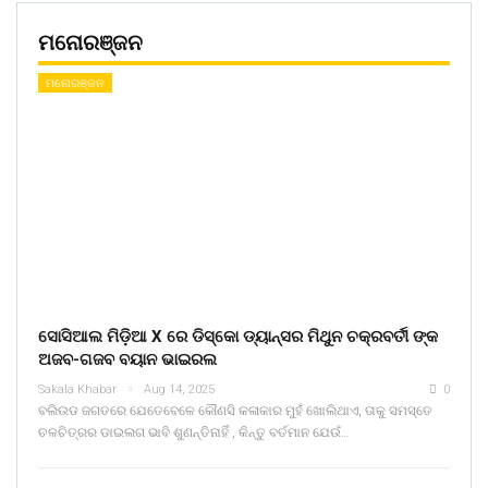
ମନୋରଞ୍ଜନ
ମନୋରଞ୍ଜନ
ସୋସିଆଲ ମିଡ଼ିଆ X ରେ ଡିସ୍କୋ ଡ୍ୟାନ୍ସର ମିଥୁନ ଚକ୍ରବର୍ତୀ ଙ୍କ
ଅଜବ-ଗଜବ ବୟାନ ଭାଇରଲ
Sakala Khabar
Aug 14, 2025
0
ବଲିଉଡ ଜଗତରେ ଯେତେବେଳେ କୌଣସି କଳାକାର ମୁହଁ ଖୋଲିଥାଏ, ତାକୁ ସମସ୍ତେ
ଚଳଚିତ୍ରର ଡାଇଲଗ ଭାବି ଶୁଣନ୍ତିନାହିଁ , କିନ୍ତୁ ବର୍ତମାନ ଯେଉଁ…