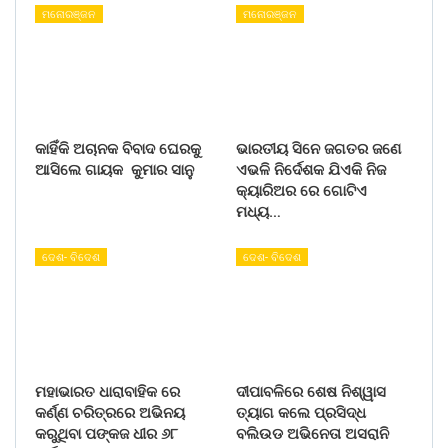
ମନୋରଞ୍ଜନ
ମନୋରଞ୍ଜନ
କାହିଁକି ଅଚାନକ ବିବାଦ ଘେରକୁ
ଭାରତୀୟ ସିନେ ଜଗତର ଜଣେ
ଆସିଲେ ଗାୟକ କୁମାର ସାନୁ
ଏଭଳି ନିର୍ଦେଶକ ଯିଏକି ନିଜ
କ୍ୟାରିଅର ରେ ଗୋଟିଏ
ମଧ୍ୟ…
ଦେଶ- ବିଦେଶ
ଦେଶ- ବିଦେଶ
ମହାଭାରତ ଧାରାବାହିକ ରେ
ଦୀପାବଳିରେ ଶେଷ ନିଶ୍ୱାସ
କର୍ଣ୍ଣ ଚରିତ୍ରରେ ଅଭିନୟ
ତ୍ୟାଗ କଲେ ପ୍ରସିଦ୍ଧ
କରୁଥିବା ପଙ୍କଜ ଧୀର ୬୮
ବଲିଉଡ ଅଭିନେତା ଅସରାନି