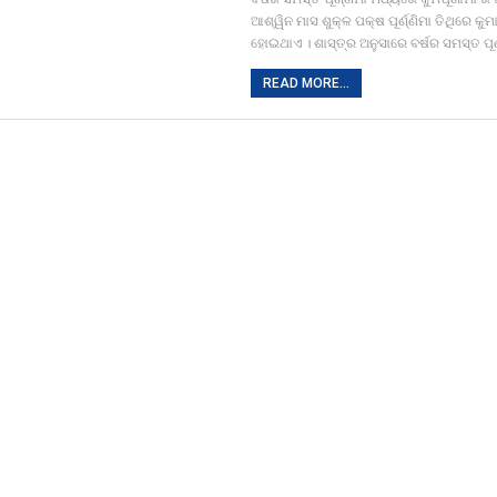
ଆଶ୍ୱିନ ମାସ ଶୁକ୍ଳ ପକ୍ଷ ପୂର୍ଣ୍ଣିମା ତିଥିରେ କୁମା
ହୋଇଥାଏ । ଶାସ୍ତ୍ର ଅନୁସାରେ ବର୍ଷର ସମସ୍ତ ପୂର
READ MORE...