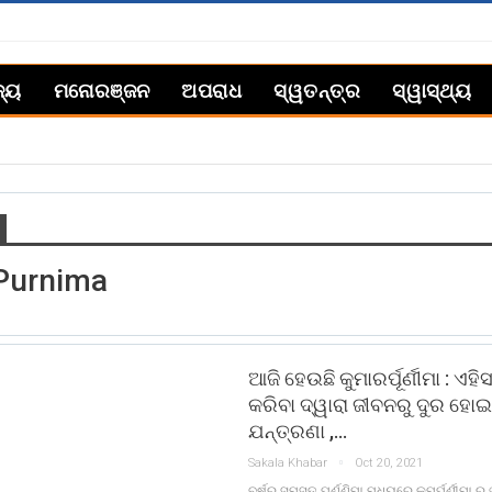
ଜ୍ୟ
ମନୋରଞ୍ଜନ
ଅପରାଧ
ସ୍ୱତନ୍ତ୍ର
ସ୍ୱାସ୍ଥ୍ୟ
Purnima
ଆଜି ହେଉଛି କୁମାରର୍ପୂର୍ଣୀମା : ଏହିସ
କରିବା ଦ୍ୱାରା ଜୀବନରୁ ଦୁର ହୋଇ
ଯନ୍ତ୍ରଣା ,…
Sakala Khabar
Oct 20, 2021
ବର୍ଷର ସମସ୍ତ ପୂର୍ଣ୍ଣିମା ମଧ୍ୟରେ କୁମର୍ପୂର୍ଣୀମା ର 