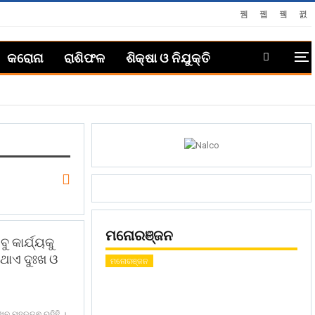
କରୋନା
ରାଶିଫଳ
ଶିକ୍ଷା ଓ ନିଯୁକ୍ତି
ମନୋରଞ୍ଜନ
ବୁ କାର୍ଯ୍ୟକୁ
ଥାଏ ଦୁଃଖ ଓ
ମନୋରଞ୍ଜନ
ଖୁବ୍ ମହତ୍ତ୍ଵ ରହିଛି ।