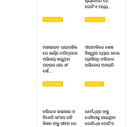
କ୍ୟାରିଅର ରେ
ଗୋଟିଏ ମଧ୍ୟ…
ଦେଶ- ବିଦେଶ
ଦେଶ- ବିଦେଶ
ମହାଭାରତ ଧାରାବାହିକ
ଦୀପାବଳିରେ ଶେଷ
ରେ କର୍ଣ୍ଣ ଚରିତ୍ରରେ
ନିଶ୍ୱାସ ତ୍ୟାଗ କଲେ
ଅଭିନୟ କରୁଥିବା
ପ୍ରସିଦ୍ଧ ବଲିଉଡ
ପଙ୍କଜ ଧୀର ୬୮
ଅଭିନେତା ଅସରାନି
ବର୍ଷ…
ଦେଶ- ବିଦେଶ
ମନୋରଞ୍ଜନ
ବଲିଉଡ କଳାକାର ଓ
ଧର୍ମେନ୍ଦ୍ର ଙ୍କୁ
ବିଜେପି ସାଂସଦ ରବି
ଦେଖିବାକୁ ଯାଇଥିବା
କିଶନ ଙ୍କୁ ଜୀବନ ରେ
ଗୋବିନ୍ଦା ଗୋଟିଏ