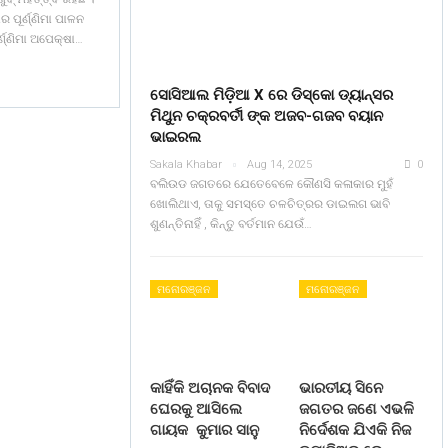
ର ପୂର୍ଣ୍ଣିମା ପାଳନ
୍ଣ୍ଣିମା ଅପେକ୍ଷା…
ସୋସିଆଲ ମିଡ଼ିଆ X ରେ ଡିସ୍କୋ ଡ୍ୟାନ୍ସର
ମିଥୁନ ଚକ୍ରବର୍ତୀ ଙ୍କ ଅଜବ-ଗଜବ ବୟାନ
ଭାଇରଲ
Sakala Khabar
Aug 14, 2025
0
ବଲିଉଡ ଜଗତରେ ଯେତେବେଳେ କୌଣସି କଳାକାର ମୁହଁ
ଖୋଲିଥାଏ, ତାକୁ ସମସ୍ତେ ଚଳଚିତ୍ରର ଡାଇଲଗ ଭାବି
ଶୁଣନ୍ତିନାହିଁ , କିନ୍ତୁ ବର୍ତମାନ ଯେଉଁ…
ମନୋରଞ୍ଜନ
ମନୋରଞ୍ଜନ
କାହିଁକି ଅଚାନକ ବିବାଦ
ଭାରତୀୟ ସିନେ
ଘେରକୁ ଆସିଲେ
ଜଗତର ଜଣେ ଏଭଳି
ଗାୟକ କୁମାର ସାନୁ
ନିର୍ଦେଶକ ଯିଏକି ନିଜ