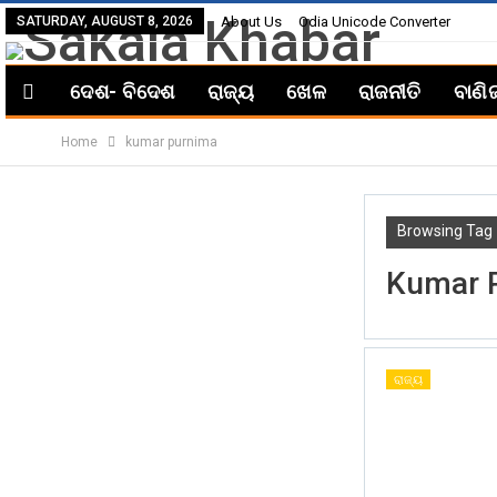
SATURDAY, AUGUST 8, 2026
About Us
Odia Unicode Converter
ଦେଶ- ବିଦେଶ
ରାଜ୍ୟ
ଖେଳ
ରାଜନୀତି
ବାଣି
Home
kumar purnima
Browsing Tag
Kumar 
ରାଜ୍ୟ