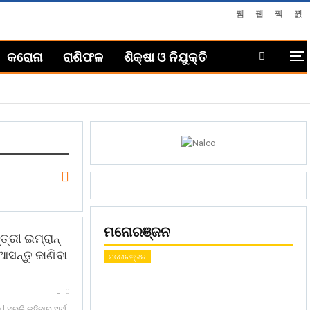
କରୋନା
ରାଶିଫଳ
ଶିକ୍ଷା ଓ ନିଯୁକ୍ତି
ମନୋରଞ୍ଜନ
ତ୍ରୀ ଇମ୍ରାନ୍
ଆସନ୍ତୁ ଜାଣିବା
ମନୋରଞ୍ଜନ
0
l ଏଭଳି କହିବାର ଅର୍ଥ