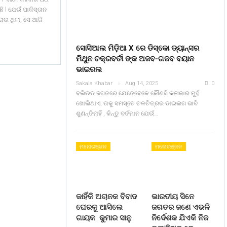
ି l ଯେଉଁ ପାକିସ୍ତାନ
ଉ ଥିଲା, ସେ ଆଜି
ସୋସିଆଲ ମିଡ଼ିଆ X ରେ ଡିସ୍କୋ ଡ୍ୟାନ୍ସର
ମିଥୁନ ଚକ୍ରବର୍ତୀ ଙ୍କ ଅଜବ-ଗଜବ ବୟାନ
ଭାଇରଲ
Sakala Khabar
Aug 14, 2025
0
ବଲିଉଡ ଜଗତରେ ଯେତେବେଳେ କୌଣସି କଳାକାର ମୁହଁ
ଖୋଲିଥାଏ, ତାକୁ ସମସ୍ତେ ଚଳଚିତ୍ରର ଡାଇଲଗ ଭାବି
ଶୁଣନ୍ତିନାହିଁ , କିନ୍ତୁ ବର୍ତମାନ ଯେଉଁ…
ମନୋରଞ୍ଜନ
ମନୋରଞ୍ଜନ
କାହିଁକି ଅଚାନକ ବିବାଦ
ଭାରତୀୟ ସିନେ
ଘେରକୁ ଆସିଲେ
ଜଗତର ଜଣେ ଏଭଳି
ଗାୟକ କୁମାର ସାନୁ
ନିର୍ଦେଶକ ଯିଏକି ନିଜ