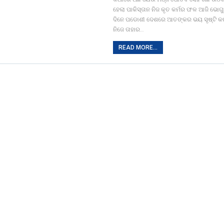
ହେଲା ପାକିସ୍ତାନ ନିଜ କୃତ କର୍ମର ଫଳ ଆଜି ଭୋଗୁଛ
ଦିନେ ପଡୋଶୀ ଦେଶରେ ଆତଙ୍କର ଭୟ ସୃଷ୍ଟି କରା
ନିଜେ ତାହାର…
READ MORE...