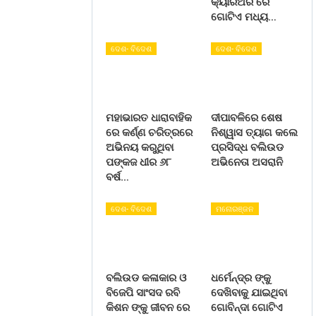
କ୍ୟାରିଅର ରେ
ଗୋଟିଏ ମଧ୍ୟ…
ଦେଶ- ବିଦେଶ
ଦେଶ- ବିଦେଶ
ମହାଭାରତ ଧାରାବାହିକ
ଦୀପାବଳିରେ ଶେଷ
ରେ କର୍ଣ୍ଣ ଚରିତ୍ରରେ
ନିଶ୍ୱାସ ତ୍ୟାଗ କଲେ
ଅଭିନୟ କରୁଥିବା
ପ୍ରସିଦ୍ଧ ବଲିଉଡ
ପଙ୍କଜ ଧୀର ୬୮
ଅଭିନେତା ଅସରାନି
ବର୍ଷ…
ଦେଶ- ବିଦେଶ
ମନୋରଞ୍ଜନ
ବଲିଉଡ କଳାକାର ଓ
ଧର୍ମେନ୍ଦ୍ର ଙ୍କୁ
ବିଜେପି ସାଂସଦ ରବି
ଦେଖିବାକୁ ଯାଇଥିବା
କିଶନ ଙ୍କୁ ଜୀବନ ରେ
ଗୋବିନ୍ଦା ଗୋଟିଏ