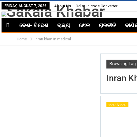
FRIDAY, AUGUST 7, 2026
About Us
Odia Unicode Converter
ଦେଶ- ବିଦେଶ
ରାଜ୍ୟ
ଖେଳ
ରାଜନୀତି
ବାଣି
Home
Inran khan in medical
Browsing Tag
Inran K
ଦେଶ- ବିଦେଶ