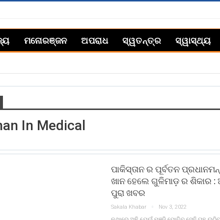
ଜ୍ୟ
ମନୋରଞ୍ଜନ
ଅପରାଧ
ସ୍ୱତନ୍ତ୍ର
ସ୍ୱାସ୍ଥ୍ୟ
han In Medical
ପାକିସ୍ତାନ ର ପୂର୍ବତନ ପ୍ରଧାନମନ୍
ଖାନ ହେଲେ ଗୁଳିମାଡ଼ ର ଶିକାର : 
ପୁରା ଖବର
Sakala Khabar
Nov 3, 2022
କଥାରେ ଅଛି ଯେଉଁ ମଞ୍ଜି ପୋତିବ ସେହି ଗଛ ଉଠିବ 