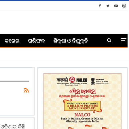
କରୋନା
ରାଶିଫଳ
ଶିକ୍ଷା ଓ ନିଯୁକ୍ତି
f
ଡ଼ିଶାର କିଛି