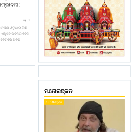
ମ୍ଭାବନା :
0
୍ଷିଣ ଓଡ଼ିଶାର କିଛି
ଛି। ଏଥିସହ ପବନର ବେଗ
ମି ବେଗରେ ପବନ
ମନୋରଞ୍ଜନ
ମନୋରଞ୍ଜନ