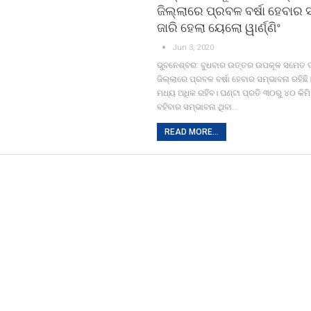
ଜିଲ୍ଲାରେ ପ୍ରବଳ ବର୍ଷା ହେବାର ସ
ଜାରି ହେଲା ୟେଲୋ ୱାର୍ଣ୍ଣିଂ
Jun 3, 2020
ଭୁବନେଶ୍ବର: ବୁଧବାର ଉତ୍ତର ଉପକୂଳ ସମେତ ଦକ
ଜିଲ୍ଲାରେ ପ୍ରବଳ ବର୍ଷା ହେବାର ସମ୍ଭାବନା ରହି
ମଧ୍ୟ ଅଧିକ ରହିବ। ଘଣ୍ଟା ପ୍ରତି ୩୦ରୁ ୪୦ କି
ବହିବାର ସମ୍ଭାବନା ଥିବା…
READ MORE...