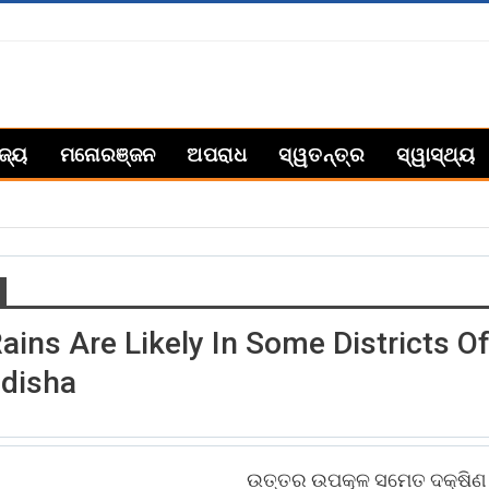
ିଜ୍ୟ
ମନୋରଞ୍ଜନ
ଅପରାଧ
ସ୍ୱତନ୍ତ୍ର
ସ୍ୱାସ୍ଥ୍ୟ
ains Are Likely In Some Districts O
disha
ଉତ୍ତର ଉପକୂଳ ସମେତ ଦକ୍ଷିଣ ଓ