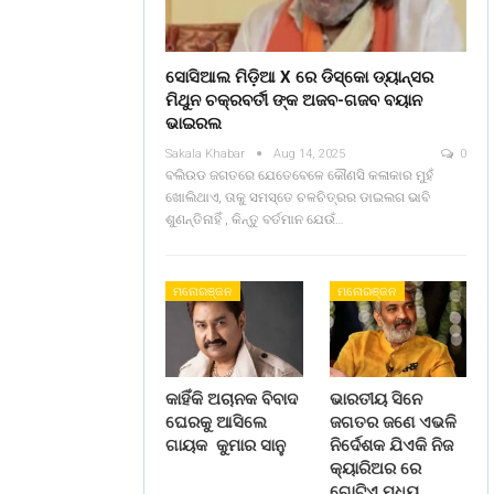
ସୋସିଆଲ ମିଡ଼ିଆ X ରେ ଡିସ୍କୋ ଡ୍ୟାନ୍ସର
ମିଥୁନ ଚକ୍ରବର୍ତୀ ଙ୍କ ଅଜବ-ଗଜବ ବୟାନ
ଭାଇରଲ
Sakala Khabar
Aug 14, 2025
0
ବଲିଉଡ ଜଗତରେ ଯେତେବେଳେ କୌଣସି କଳାକାର ମୁହଁ
ଖୋଲିଥାଏ, ତାକୁ ସମସ୍ତେ ଚଳଚିତ୍ରର ଡାଇଲଗ ଭାବି
ଶୁଣନ୍ତିନାହିଁ , କିନ୍ତୁ ବର୍ତମାନ ଯେଉଁ…
ମନୋରଞ୍ଜନ
ମନୋରଞ୍ଜନ
କାହିଁକି ଅଚାନକ ବିବାଦ
ଭାରତୀୟ ସିନେ
ଘେରକୁ ଆସିଲେ
ଜଗତର ଜଣେ ଏଭଳି
ଗାୟକ କୁମାର ସାନୁ
ନିର୍ଦେଶକ ଯିଏକି ନିଜ
କ୍ୟାରିଅର ରେ
ଗୋଟିଏ ମଧ୍ୟ…