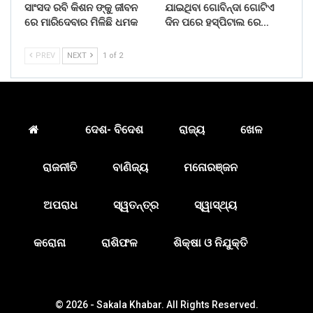
ସାଂସଦ ରବି କିଶନ ଙ୍କୁ ଜୀବନ
ଯାଇଥିବା ଗୋବିନ୍ଦା ଗୋଟିଏ
ରେ ମାରିଦେବାର ମିଳିଛି ଧମକ
ଦିନ ପରେ ହସ୍ପିଟାଲ ରେ…
PREV
NEXT
1 of 2
ଦେଶ- ବିଦେଶ
ରାଜ୍ୟ
ଖେଳ
ରାଜନୀତି
ବାଣିଜ୍ୟ
ମନୋରଞ୍ଜନ
ଅପରାଧ
ସ୍ୱତନ୍ତ୍ର
ସ୍ୱାସ୍ଥ୍ୟ
କରୋନା
ରାଶିଫଳ
ଶିକ୍ଷା ଓ ନିଯୁକ୍ତି
© 2026 - Sakala Khabar. All Rights Reserved.