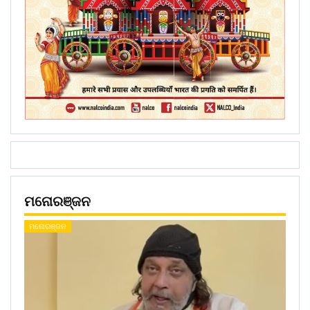
ମନୋରଞ୍ଜନ
ମନୋରଞ୍ଜନ