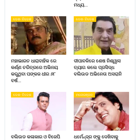
ମଧ୍ୟ…
ଦେଶ- ବିଦେଶ
ଦେଶ- ବିଦେଶ
ମହାଭାରତ ଧାରାବାହିକ ରେ
ଦୀପାବଳିରେ ଶେଷ ନିଶ୍ୱାସ
କର୍ଣ୍ଣ ଚରିତ୍ରରେ ଅଭିନୟ
ତ୍ୟାଗ କଲେ ପ୍ରସିଦ୍ଧ
କରୁଥିବା ପଙ୍କଜ ଧୀର ୬୮
ବଲିଉଡ ଅଭିନେତା ଅସରାନି
ବର୍ଷ…
ଦେଶ- ବିଦେଶ
ମନୋରଞ୍ଜନ
ବଲିଉଡ କଳାକାର ଓ ବିଜେପି
ଧର୍ମେନ୍ଦ୍ର ଙ୍କୁ ଦେଖିବାକୁ