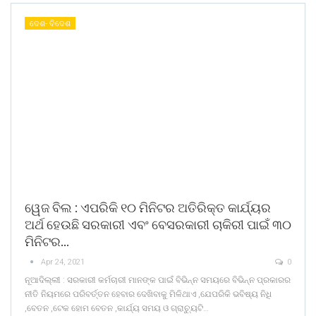
ଦେଶ- ବିଦେଶ
ୱେଜ ବିଲ : ଏପରିକି ୧୦ ମିନିଟର ଅତିରିକ୍ତ କାର୍ଯ୍ୟର
ଅର୍ଥ ହେଉଛି ସରକାରୀ ଏବଂ ବେସରକାରୀ ଚାକିରୀ ପାଇଁ ୩୦
ମିନିଟର…
Apr 24, 2021
0
ନୂଆଦିଲ୍ଲୀ : ସରକାରୀ କର୍ମଚାରୀ ମାନଙ୍କ ପାଇଁ ବିଭିନ୍ନ ସମୟରେ ବିଭିନ୍ନ ପ୍ରକାରର
ନୀତି ନିୟମରେ ପରିବର୍ତ୍ତନ ହେବାର ଦେଖିବାକୁ ମିଳିଥାଏ ,ଯେପରିକି ଭବିଷ୍ୟ ନିଧି
,ବେତନ ,ଟେକ ହୋମ ବେତନ ,କାର୍ଯ୍ୟ ସମୟ ଓ ଗ୍ରାଚ୍ୟୁଟି…