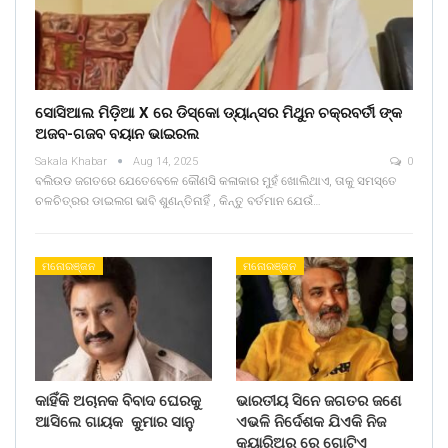
ସୋସିଆଲ ମିଡ଼ିଆ X ରେ ଡିସ୍କୋ ଡ୍ୟାନ୍ସର ମିଥୁନ ଚକ୍ରବର୍ତୀ ଙ୍କ
ଅଜବ-ଗଜବ ବୟାନ ଭାଇରଲ
Sakala Khabar
Aug 14, 2025
0
ବଲିଉଡ ଜଗତରେ ଯେତେବେଳେ କୌଣସି କଳାକାର ମୁହଁ ଖୋଲିଥାଏ, ତାକୁ ସମସ୍ତେ
ଚଳଚିତ୍ରର ଡାଇଲଗ ଭାବି ଶୁଣନ୍ତିନାହିଁ , କିନ୍ତୁ ବର୍ତମାନ ଯେଉଁ…
ମନୋରଞ୍ଜନ
ମନୋରଞ୍ଜନ
କାହିଁକି ଅଚାନକ ବିବାଦ ଘେରକୁ
ଭାରତୀୟ ସିନେ ଜଗତର ଜଣେ
ଆସିଲେ ଗାୟକ କୁମାର ସାନୁ
ଏଭଳି ନିର୍ଦେଶକ ଯିଏକି ନିଜ
କ୍ୟାରିଅର ରେ ଗୋଟିଏ