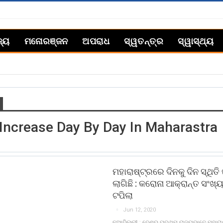
ଜ୍ୟ
ମନୋରଞ୍ଜନ
ଅପରାଧ
ସ୍ୱତନ୍ତ୍ର
ସ୍ୱାସ୍ଥ୍ୟ
Increase Day By Day In Maharastra
ମହାରାଷ୍ଟ୍ରରେ ଦିନକୁ ଦିନ ସ୍ଥିତ
ଲାଗିଛି : କରୋନା ଆକ୍ରାନ୍ତ ସଂଖ୍
ଟପିଲା
Jun 12, 2020
ନୂଆଦିଲ୍ଲୀ : ଦେଶର ପ୍ରଥମ ରାଜ୍ୟଭାବେ ମହାର