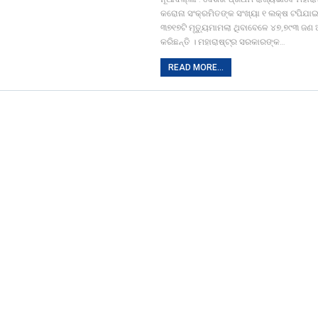
କରୋନା ସଂକ୍ରମିତଙ୍କ ସଂଖ୍ୟା ୧ ଲକ୍ଷ ଟପିଯାଇ
୩୭୧୭ଟି ମୃତ୍ୟୁମାମଲା ଥିବାବେଳେ ୪୭,୭୯୩ ଜ
କରିଛନ୍ତି । ମହାରାଷ୍ଟ୍ର ସରକାରଙ୍କ…
READ MORE...