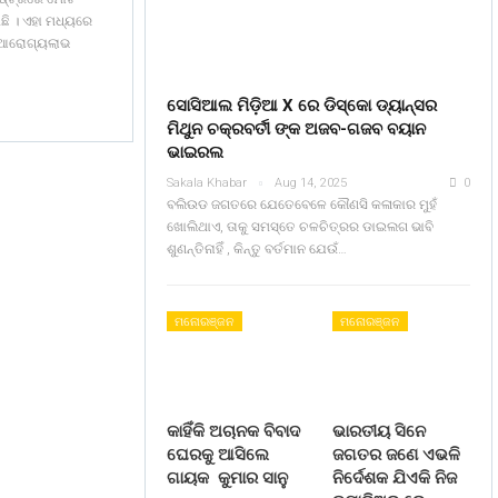
ଛି । ଏହା ମଧ୍ୟରେ
ଣ ଆରୋଗ୍ୟଲାଭ
ସୋସିଆଲ ମିଡ଼ିଆ X ରେ ଡିସ୍କୋ ଡ୍ୟାନ୍ସର
ମିଥୁନ ଚକ୍ରବର୍ତୀ ଙ୍କ ଅଜବ-ଗଜବ ବୟାନ
ଭାଇରଲ
Sakala Khabar
Aug 14, 2025
0
ବଲିଉଡ ଜଗତରେ ଯେତେବେଳେ କୌଣସି କଳାକାର ମୁହଁ
ଖୋଲିଥାଏ, ତାକୁ ସମସ୍ତେ ଚଳଚିତ୍ରର ଡାଇଲଗ ଭାବି
ଶୁଣନ୍ତିନାହିଁ , କିନ୍ତୁ ବର୍ତମାନ ଯେଉଁ…
ମନୋରଞ୍ଜନ
ମନୋରଞ୍ଜନ
କାହିଁକି ଅଚାନକ ବିବାଦ
ଭାରତୀୟ ସିନେ
ଘେରକୁ ଆସିଲେ
ଜଗତର ଜଣେ ଏଭଳି
ଗାୟକ କୁମାର ସାନୁ
ନିର୍ଦେଶକ ଯିଏକି ନିଜ