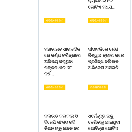
କ୍ୟାରିଅର ରେ
ଗୋଟିଏ ମଧ୍ୟ…
ଦେଶ- ବିଦେଶ
ଦେଶ- ବିଦେଶ
ମହାଭାରତ ଧାରାବାହିକ
ଦୀପାବଳିରେ ଶେଷ
ରେ କର୍ଣ୍ଣ ଚରିତ୍ରରେ
ନିଶ୍ୱାସ ତ୍ୟାଗ କଲେ
ଅଭିନୟ କରୁଥିବା
ପ୍ରସିଦ୍ଧ ବଲିଉଡ
ପଙ୍କଜ ଧୀର ୬୮
ଅଭିନେତା ଅସରାନି
ବର୍ଷ…
ଦେଶ- ବିଦେଶ
ମନୋରଞ୍ଜନ
ବଲିଉଡ କଳାକାର ଓ
ଧର୍ମେନ୍ଦ୍ର ଙ୍କୁ
ବିଜେପି ସାଂସଦ ରବି
ଦେଖିବାକୁ ଯାଇଥିବା
କିଶନ ଙ୍କୁ ଜୀବନ ରେ
ଗୋବିନ୍ଦା ଗୋଟିଏ