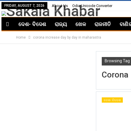
FRIDAY, AUGUST 7, 2026
About Us
Odia Unicode Converter
ଦେଶ- ବିଦେଶ
ରାଜ୍ୟ
ଖେଳ
ରାଜନୀତି
ବାଣି
Home
corona increase day by day in maharastra
Browsing Tag
Corona 
ଦେଶ- ବିଦେଶ