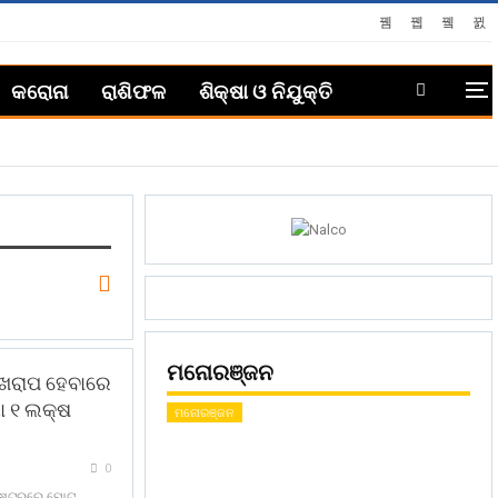
କରୋନା
ରାଶିଫଳ
ଶିକ୍ଷା ଓ ନିଯୁକ୍ତି
ମନୋରଞ୍ଜନ
ି ଖରାପ ହେବାରେ
ୟା ୧ ଲକ୍ଷ
ମନୋରଞ୍ଜନ
0
ାଷ୍ଟ୍ରରେ ମୋଟ