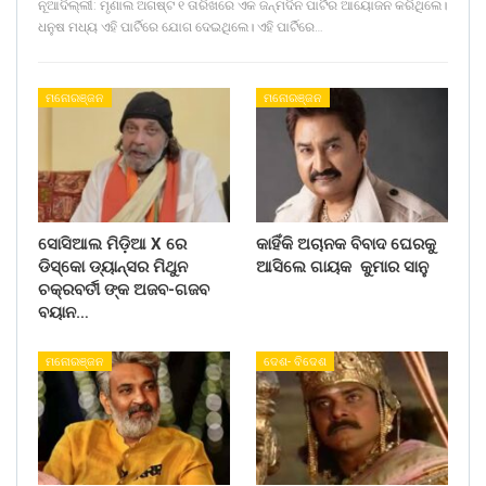
ନୂଆଦିଲ୍ଲୀ: ମୃଣାଲ ଅଗଷ୍ଟ ୧ ତାରିଖରେ ଏକ ଜନ୍ମଦିନ ପାର୍ଟିର ଆୟୋଜନ କରିଥିଲେ।
ଧନୁଷ ମଧ୍ୟ ଏହି ପାର୍ଟିରେ ଯୋଗ ଦେଇଥିଲେ। ଏହି ପାର୍ଟିରେ…
ମନୋରଞ୍ଜନ
ମନୋରଞ୍ଜନ
ସୋସିଆଲ ମିଡ଼ିଆ X ରେ
କାହିଁକି ଅଚାନକ ବିବାଦ ଘେରକୁ
ଡିସ୍କୋ ଡ୍ୟାନ୍ସର ମିଥୁନ
ଆସିଲେ ଗାୟକ କୁମାର ସାନୁ
ଚକ୍ରବର୍ତୀ ଙ୍କ ଅଜବ-ଗଜବ
ବୟାନ…
ମନୋରଞ୍ଜନ
ଦେଶ- ବିଦେଶ