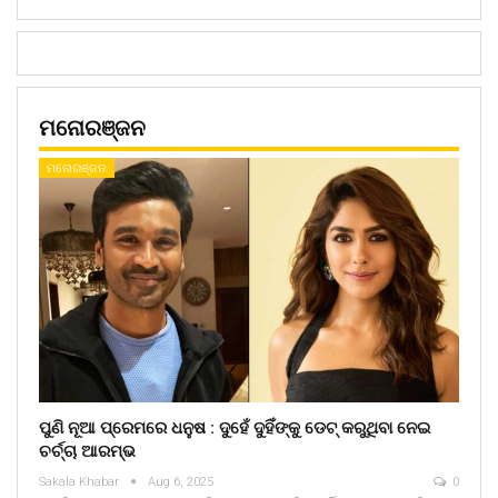
ମନୋରଞ୍ଜନ
ମନୋରଞ୍ଜନ
ପୁଣି ନୂଆ ପ୍ରେମରେ ଧନୁଷ : ଦୁହେଁ ଦୁହିଁଙ୍କୁ ଡେଟ୍ କରୁଥିବା ନେଇ
ଚର୍ଚ୍ଚା ଆରମ୍ଭ
Sakala Khabar
Aug 6, 2025
0