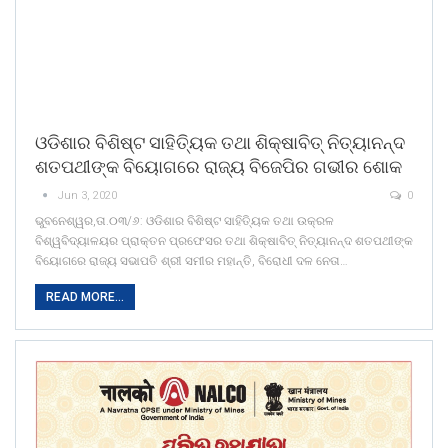
ଓଡିଶାର ବିଶିଷ୍ଟ ସାହିତି୍ୟକ ତଥା ଶିକ୍ଷାବିତ୍ ନିତ୍ୟାନନ୍ଦ
ଶତପଥୀଙ୍କ ବିୟୋଗରେ ରାଜ୍ୟ ବିଜେପିର ଗଭୀର ଶୋକ
Jun 3, 2020
0
ଭୁବନେଶ୍ୱର,ତା.୦୩/୬: ଓଡିଶାର ବିଶିଷ୍ଟ ସାହିତି୍ୟକ ତଥା ଉକ୍ରଳ
ବିଶ୍ୱବିଦ୍ୟାଳୟର ପ୍ରାକ୍ତନ ପ୍ରଫେସର ତଥା ଶିକ୍ଷାବିତ୍ ନିତ୍ୟାନନ୍ଦ ଶତପଥୀଙ୍କ
ବିୟୋଗରେ ରାଜ୍ୟ ସଭାପତି ଶ୍ରୀ ସମୀର ମହାନ୍ତି, ବିରୋଧୀ ଦଳ ନେତା…
READ MORE...