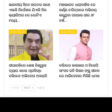
ଭାରତୀୟ ସିନେ ଜଗତର ଜଣେ
ମହାଭାରତ ଧାରାବାହିକ ରେ
ଏଭଳି ନିର୍ଦେଶକ ଯିଏକି ନିଜ
କର୍ଣ୍ଣ ଚରିତ୍ରରେ ଅଭିନୟ
କ୍ୟାରିଅର ରେ ଗୋଟିଏ
କରୁଥିବା ପଙ୍କଜ ଧୀର ୬୮
ମଧ୍ୟ…
ବର୍ଷ…
ଦେଶ- ବିଦେଶ
ଦେଶ- ବିଦେଶ
ଦୀପାବଳିରେ ଶେଷ ନିଶ୍ୱାସ
ବଲିଉଡ କଳାକାର ଓ ବିଜେପି
ତ୍ୟାଗ କଲେ ପ୍ରସିଦ୍ଧ
ସାଂସଦ ରବି କିଶନ ଙ୍କୁ ଜୀବନ
ବଲିଉଡ ଅଭିନେତା ଅସରାନି
ରେ ମାରିଦେବାର ମିଳିଛି ଧମକ
PREV
NEXT
1 of 2