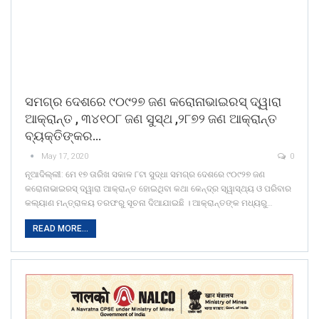
ସମଗ୍ର ଦେଶରେ ୯୦୯୨୭ ଜଣ କରୋନାଭାଇରସ୍ ଦ୍ୱାରା
ଆକ୍ରାନ୍ତ , ୩୪୧୦୮ ଜଣ ସୁସ୍ଥ ,୨୮୭୨ ଜଣ ଆକ୍ରାନ୍ତ
ବ୍ୟକ୍ତିଙ୍କର…
May 17, 2020
0
ନୂଆଦିଲ୍ଲୀ: ମେ ୧୭ ତାରିଖ ସକାଳ ୮ଟା ସୁଦ୍ଧା ସମଗ୍ର ଦେଶରେ ୯୦୯୨୭ ଜଣ
କରୋନାଭାଇରସ୍ ଦ୍ୱାରା ଆକ୍ରାନ୍ତ ହୋଇଥିବା କଥା କେନ୍ଦ୍ର ସ୍ୱାସ୍ଥ୍ୟ ଓ ପରିବାର
କଲ୍ୟାଣ ମନ୍ତ୍ରାଳୟ ତରଫରୁ ସୂଚନା ଦିଆଯାଇଛି । ଆକ୍ରାନ୍ତଙ୍କ ମଧ୍ୟରୁ…
READ MORE...