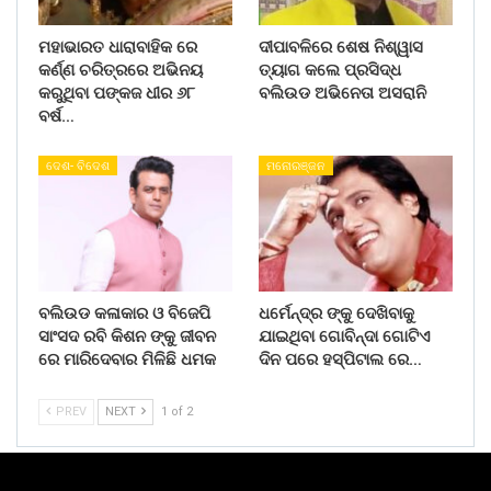
ମହାଭାରତ ଧାରାବାହିକ ରେ
ଦୀପାବଳିରେ ଶେଷ ନିଶ୍ୱାସ
କର୍ଣ୍ଣ ଚରିତ୍ରରେ ଅଭିନୟ
ତ୍ୟାଗ କଲେ ପ୍ରସିଦ୍ଧ
କରୁଥିବା ପଙ୍କଜ ଧୀର ୬୮
ବଲିଉଡ ଅଭିନେତା ଅସରାନି
ବର୍ଷ…
ଦେଶ- ବିଦେଶ
ମନୋରଞ୍ଜନ
ବଲିଉଡ କଳାକାର ଓ ବିଜେପି
ଧର୍ମେନ୍ଦ୍ର ଙ୍କୁ ଦେଖିବାକୁ
ସାଂସଦ ରବି କିଶନ ଙ୍କୁ ଜୀବନ
ଯାଇଥିବା ଗୋବିନ୍ଦା ଗୋଟିଏ
ରେ ମାରିଦେବାର ମିଳିଛି ଧମକ
ଦିନ ପରେ ହସ୍ପିଟାଲ ରେ…
PREV
NEXT
1 of 2