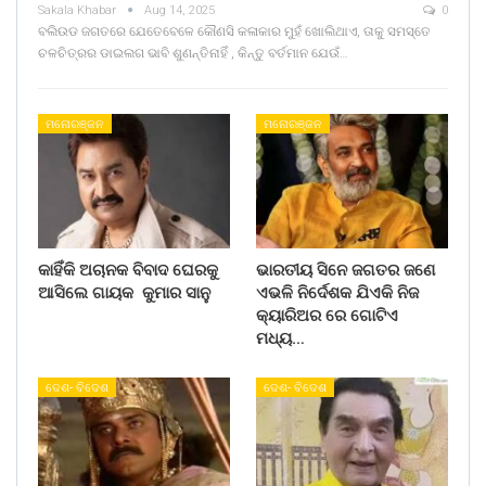
Sakala Khabar
Aug 14, 2025
0
ବଲିଉଡ ଜଗତରେ ଯେତେବେଳେ କୌଣସି କଳାକାର ମୁହଁ ଖୋଲିଥାଏ, ତାକୁ ସମସ୍ତେ
ଚଳଚିତ୍ରର ଡାଇଲଗ ଭାବି ଶୁଣନ୍ତିନାହିଁ , କିନ୍ତୁ ବର୍ତମାନ ଯେଉଁ…
ମନୋରଞ୍ଜନ
ମନୋରଞ୍ଜନ
କାହିଁକି ଅଚାନକ ବିବାଦ ଘେରକୁ
ଭାରତୀୟ ସିନେ ଜଗତର ଜଣେ
ଆସିଲେ ଗାୟକ କୁମାର ସାନୁ
ଏଭଳି ନିର୍ଦେଶକ ଯିଏକି ନିଜ
କ୍ୟାରିଅର ରେ ଗୋଟିଏ
ମଧ୍ୟ…
ଦେଶ- ବିଦେଶ
ଦେଶ- ବିଦେଶ