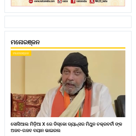
ମନୋରଞ୍ଜନ
ମନୋରଞ୍ଜନ
ସୋସିଆଲ ମିଡ଼ିଆ X ରେ ଡିସ୍କୋ ଡ୍ୟାନ୍ସର ମିଥୁନ ଚକ୍ରବର୍ତୀ ଙ୍କ
ଅଜବ-ଗଜବ ବୟାନ ଭାଇରଲ