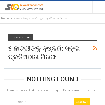
Home
୫ ଛାତ୍ରୀଙ୍କୁ ଦୁଷ୍କର୍ମ: ସ୍କୁଲ ପ୍ରତିଷ୍ଠାତା ଗିରଫ
Browsing Tag
୫ ଛାତ୍ରୀଙ୍କୁ ଦୁଷ୍କର୍ମ: ସ୍କୁଲ
ପ୍ରତିଷ୍ଠାତା ଗିରଫ
NOTHING FOUND
It seems we can’t find what you’re looking for. Perhaps searching can help.