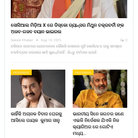
ସୋସିଆଲ ମିଡ଼ିଆ X ରେ ଡିସ୍କୋ ଡ୍ୟାନ୍ସର ମିଥୁନ ଚକ୍ରବର୍ତୀ ଙ୍କ
ଅଜବ-ଗଜବ ବୟାନ ଭାଇରଲ
Sakala Khabar
Aug 14, 2025
0
ବଲିଉଡ ଜଗତରେ ଯେତେବେଳେ କୌଣସି କଳାକାର ମୁହଁ ଖୋଲିଥାଏ, ତାକୁ ସମସ୍ତେ
ଚଳଚିତ୍ରର ଡାଇଲଗ ଭାବି ଶୁଣନ୍ତିନାହିଁ , କିନ୍ତୁ ବର୍ତମାନ ଯେଉଁ…
ମନୋରଞ୍ଜନ
ମନୋରଞ୍ଜନ
କାହିଁକି ଅଚାନକ ବିବାଦ ଘେରକୁ
ଭାରତୀୟ ସିନେ ଜଗତର ଜଣେ
ଆସିଲେ ଗାୟକ କୁମାର ସାନୁ
ଏଭଳି ନିର୍ଦେଶକ ଯିଏକି ନିଜ
କ୍ୟାରିଅର ରେ ଗୋଟିଏ
ମଧ୍ୟ…