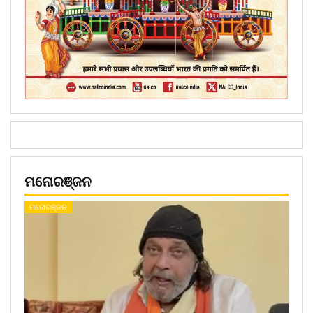
ମନୋରଞ୍ଜନ
ମନୋରଞ୍ଜନ