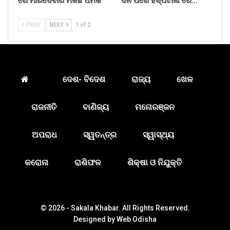
ରେ ମାରିଦେବାର ମିଳିଛି ଧମକ
ଦିନ ପରେ ହସ୍ପିଟାଲ ରେ…
PREV
NEXT
1 of 2
ଦେଶ- ବିଦେଶ
ରାଜ୍ୟ
ଖେଳ
ରାଜନୀତି
ବାଣିଜ୍ୟ
ମନୋରଞ୍ଜନ
ଅପରାଧ
ସ୍ୱତନ୍ତ୍ର
ସ୍ୱାସ୍ଥ୍ୟ
କରୋନା
ରାଶିଫଳ
ଶିକ୍ଷା ଓ ନିଯୁକ୍ତି
© 2026 - Sakala Khabar. All Rights Reserved.
Designed by
Web Odisha