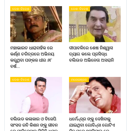
ଦେଶ- ବିଦେଶ
ଦେଶ- ବିଦେଶ
ମହାଭାରତ ଧାରାବାହିକ ରେ
ଦୀପାବଳିରେ ଶେଷ ନିଶ୍ୱାସ
କର୍ଣ୍ଣ ଚରିତ୍ରରେ ଅଭିନୟ
ତ୍ୟାଗ କଲେ ପ୍ରସିଦ୍ଧ
କରୁଥିବା ପଙ୍କଜ ଧୀର ୬୮
ବଲିଉଡ ଅଭିନେତା ଅସରାନି
ବର୍ଷ…
ଦେଶ- ବିଦେଶ
ମନୋରଞ୍ଜନ
ବଲିଉଡ କଳାକାର ଓ ବିଜେପି
ଧର୍ମେନ୍ଦ୍ର ଙ୍କୁ ଦେଖିବାକୁ
ସାଂସଦ ରବି କିଶନ ଙ୍କୁ ଜୀବନ
ଯାଇଥିବା ଗୋବିନ୍ଦା ଗୋଟିଏ