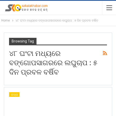
Home
୪୮ ଘଂଟା ମଧ୍ୟରେ ବଙ୍ଗୋପସାଗରରେ ଲଘୁଚାପ : ୫ ଦିନ ପ୍ରବଳ ବର୍ଷିବ
Browsing Tag
୪୮ ଘଂଟା ମଧ୍ୟରେ
ବଙ୍ଗୋପସାଗରରେ ଲଘୁଚାପ : ୫
ଦିନ ପ୍ରବଳ ବର୍ଷିବ
ରାଜ୍ୟ