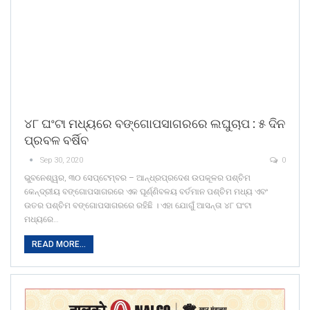
୪୮ ଘଂଟା ମଧ୍ୟରେ ବଙ୍ଗୋପସାଗରରେ ଲଘୁଚାପ : ୫ ଦିନ
ପ୍ରବଳ ବର୍ଷିବ
Sep 30, 2020
0
ଭୁବନେଶ୍ୱର, ୩୦ ସେପ୍ଟେମ୍ବର – ଆନ୍ଧ୍ରପ୍ରଦେଶ ଉପକୂଳର ପଶ୍ଚିମ
କେନ୍ଦ୍ରୀୟ ବଙ୍ଗୋପସାଗରରେ ଏକ ଘୂର୍ଣ୍ଣିବଳୟ ବର୍ତମାନ ପଶ୍ଚିମ ମଧ୍ୟ ଏବଂ
ଉତର ପଶ୍ଚିମ ବଙ୍ଗୋପସାଗରରେ ରହିଛି । ଏହା ଯୋଗୁଁ ଆସନ୍ତା ୪୮ ଘଂଟା
ମଧ୍ୟରେ…
READ MORE...