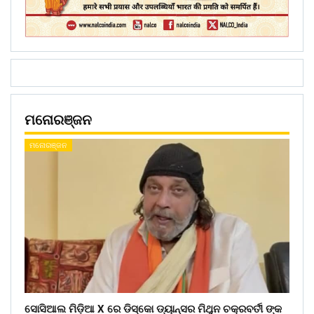
ମନୋରଞ୍ଜନ
ମନୋରଞ୍ଜନ
ସୋସିଆଲ ମିଡ଼ିଆ X ରେ ଡିସ୍କୋ ଡ୍ୟାନ୍ସର ମିଥୁନ ଚକ୍ରବର୍ତୀ ଙ୍କ