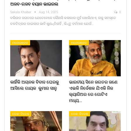
ଅଜବ-ଗଜବ ବୟାନ ଭାଇରଲ
Sakala Khabar
Aug 14, 2025
0
ବଲିଉଡ ଜଗତରେ ଯେତେବେଳେ କୌଣସି କଳାକାର ମୁହଁ ଖୋଲିଥାଏ, ତାକୁ ସମସ୍ତେ
ଚଳଚିତ୍ରର ଡାଇଲଗ ଭାବି ଶୁଣନ୍ତିନାହିଁ , କିନ୍ତୁ ବର୍ତମାନ ଯେଉଁ…
ମନୋରଞ୍ଜନ
ମନୋରଞ୍ଜନ
କାହିଁକି ଅଚାନକ ବିବାଦ ଘେରକୁ
ଭାରତୀୟ ସିନେ ଜଗତର ଜଣେ
ଆସିଲେ ଗାୟକ କୁମାର ସାନୁ
ଏଭଳି ନିର୍ଦେଶକ ଯିଏକି ନିଜ
କ୍ୟାରିଅର ରେ ଗୋଟିଏ
ମଧ୍ୟ…
ଦେଶ- ବିଦେଶ
ଦେଶ- ବିଦେଶ