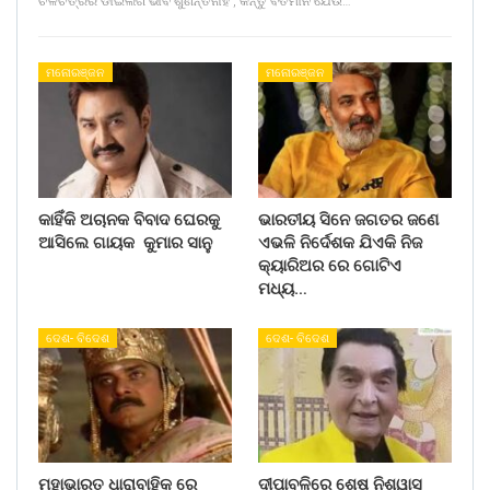
ଚଳଚିତ୍ରର ଡାଇଲଗ ଭାବି ଶୁଣନ୍ତିନାହିଁ , କିନ୍ତୁ ବର୍ତମାନ ଯେଉଁ…
ମନୋରଞ୍ଜନ
ମନୋରଞ୍ଜନ
କାହିଁକି ଅଚାନକ ବିବାଦ ଘେରକୁ
ଭାରତୀୟ ସିନେ ଜଗତର ଜଣେ
ଆସିଲେ ଗାୟକ କୁମାର ସାନୁ
ଏଭଳି ନିର୍ଦେଶକ ଯିଏକି ନିଜ
କ୍ୟାରିଅର ରେ ଗୋଟିଏ
ମଧ୍ୟ…
ଦେଶ- ବିଦେଶ
ଦେଶ- ବିଦେଶ
ମହାଭାରତ ଧାରାବାହିକ ରେ
ଦୀପାବଳିରେ ଶେଷ ନିଶ୍ୱାସ