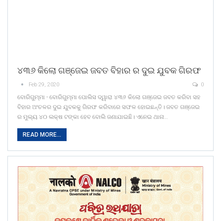
୪୩୬ କିଲୋ ଗଞ୍ଜେଇ ଜବତ ବିହାର ର ଦୁଇ ଯୁବକ ଗିରଫ
Feb 29, 2020
0
ବୋରିଗୁମ୍ମା - ବୋରିଗୁମ୍ମା ପୋଲିସ ଦ୍ୱାରା ୪୩୬ କିଲୋ ଗଞ୍ଜେଇ ଜବତ କରିବା ସହ
ବିହାର ଅଂଚଳର ଦୁଇ ଯୁବକକୁ ଗିରଫ କରିବାରେ ସଫଳ ହୋଇଛନ୍ତି। ଜବତ ଗଞ୍ଜେଇ
ର ମୁଲ୍ୟ ୪୦ ଲକ୍ଷ ଟଙ୍କା ହେବ ବୋଲି ଜଣାଯାଇଛି। ଏନେଇ ଥାନା…
READ MORE...