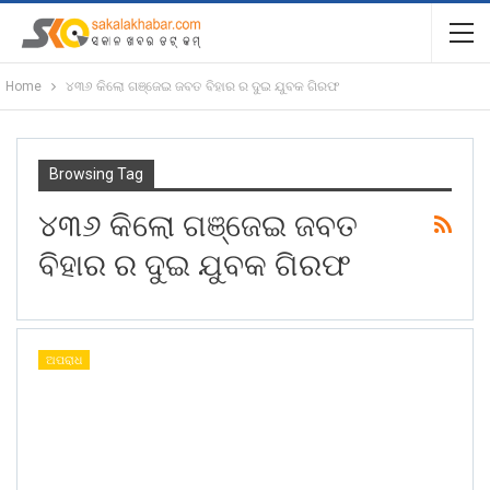
Home
୪୩୬ କିଲୋ ଗଞ୍ଜେଇ ଜବତ ବିହାର ର ଦୁଇ ଯୁବକ ଗିରଫ
Browsing Tag
୪୩୬ କିଲୋ ଗଞ୍ଜେଇ ଜବତ
ବିହାର ର ଦୁଇ ଯୁବକ ଗିରଫ
ଅପରାଧ