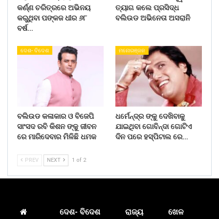
କର୍ଣ୍ଣ ଚରିତ୍ରରେ ଅଭିନୟ
ତ୍ୟାଗ କଲେ ପ୍ରସିଦ୍ଧ
କରୁଥିବା ପଙ୍କଜ ଧୀର ୬୮
ବଲିଉଡ ଅଭିନେତା ଅସରାନି
ବର୍ଷ…
ଦେଶ- ବିଦେଶ
ମନୋରଞ୍ଜନ
ବଲିଉଡ କଳାକାର ଓ ବିଜେପି
ଧର୍ମେନ୍ଦ୍ର ଙ୍କୁ ଦେଖିବାକୁ
ସାଂସଦ ରବି କିଶନ ଙ୍କୁ ଜୀବନ
ଯାଇଥିବା ଗୋବିନ୍ଦା ଗୋଟିଏ
ରେ ମାରିଦେବାର ମିଳିଛି ଧମକ
ଦିନ ପରେ ହସ୍ପିଟାଲ ରେ…
PREV
NEXT
1 of 2
ଦେଶ- ବିଦେଶ
ରାଜ୍ୟ
ଖେଳ