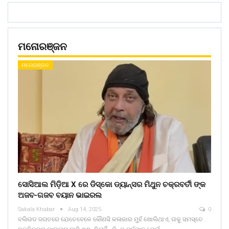
ମନୋରଞ୍ଜନ
ମନୋରଞ୍ଜନ
ସୋସିଆଲ ମିଡ଼ିଆ X ରେ ଡିସ୍କୋ ଡ୍ୟାନ୍ସର ମିଥୁନ ଚକ୍ରବର୍ତୀ ଙ୍କ
ଅଜବ-ଗଜବ ବୟାନ ଭାଇରଲ
Sakala Khabar
Aug 14, 2025
0
ବଲିଉଡ ଜଗତରେ ଯେତେବେଳେ କୌଣସି କଳାକାର ମୁହଁ ଖୋଲିଥାଏ, ତାକୁ ସମସ୍ତେ