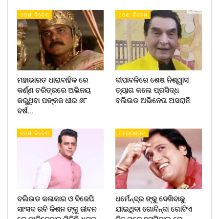
ଦେଶ- ବିଦେଶ
ଦେଶ- ବିଦେଶ
ମହାଭାରତ ଧାରାବାହିକ ରେ
ଦୀପାବଳିରେ ଶେଷ ନିଶ୍ୱାସ
କର୍ଣ୍ଣ ଚରିତ୍ରରେ ଅଭିନୟ
ତ୍ୟାଗ କଲେ ପ୍ରସିଦ୍ଧ
କରୁଥିବା ପଙ୍କଜ ଧୀର ୬୮
ବଲିଉଡ ଅଭିନେତା ଅସରାନି
ବର୍ଷ…
ଦେଶ- ବିଦେଶ
ମନୋରଞ୍ଜନ
ବଲିଉଡ କଳାକାର ଓ ବିଜେପି
ଧର୍ମେନ୍ଦ୍ର ଙ୍କୁ ଦେଖିବାକୁ
ସାଂସଦ ରବି କିଶନ ଙ୍କୁ ଜୀବନ
ଯାଇଥିବା ଗୋବିନ୍ଦା ଗୋଟିଏ