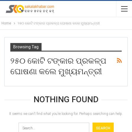
Home
୨୫୦ କୋଟି ଟଙ୍କାର ପ୍ରକଳ୍ପ ଘୋଷଣା କଲେ ମୁଖ୍ୟମନ୍ତ୍ରୀ
Browsing Tag
୨୫୦ କୋଟି ଟଙ୍କାର ପ୍ରକଳ୍ପ
ଘୋଷଣା କଲେ ମୁଖ୍ୟମନ୍ତ୍ରୀ
NOTHING FOUND
It seems we can’t find what you’re looking for. Perhaps searching can help.