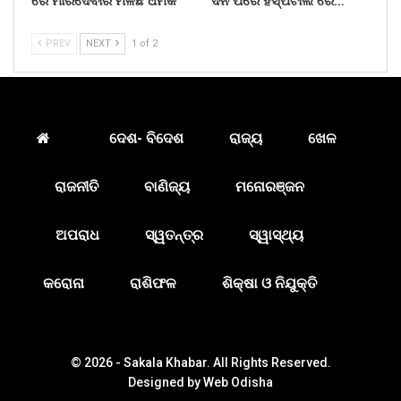
ରେ ମାରିଦେବାର ମିଳିଛି ଧମକ
ଦିନ ପରେ ହସ୍ପିଟାଲ ରେ…
PREV
NEXT
1 of 2
ଦେଶ- ବିଦେଶ
ରାଜ୍ୟ
ଖେଳ
ରାଜନୀତି
ବାଣିଜ୍ୟ
ମନୋରଞ୍ଜନ
ଅପରାଧ
ସ୍ୱତନ୍ତ୍ର
ସ୍ୱାସ୍ଥ୍ୟ
କରୋନା
ରାଶିଫଳ
ଶିକ୍ଷା ଓ ନିଯୁକ୍ତି
© 2026 - Sakala Khabar. All Rights Reserved.
Designed by
Web Odisha