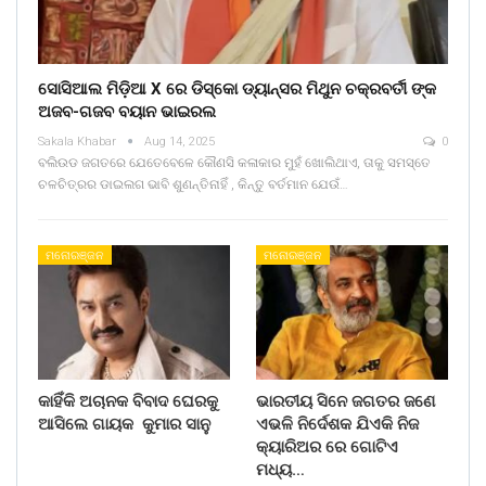
ସୋସିଆଲ ମିଡ଼ିଆ X ରେ ଡିସ୍କୋ ଡ୍ୟାନ୍ସର ମିଥୁନ ଚକ୍ରବର୍ତୀ ଙ୍କ
ଅଜବ-ଗଜବ ବୟାନ ଭାଇରଲ
Sakala Khabar
Aug 14, 2025
0
ବଲିଉଡ ଜଗତରେ ଯେତେବେଳେ କୌଣସି କଳାକାର ମୁହଁ ଖୋଲିଥାଏ, ତାକୁ ସମସ୍ତେ
ଚଳଚିତ୍ରର ଡାଇଲଗ ଭାବି ଶୁଣନ୍ତିନାହିଁ , କିନ୍ତୁ ବର୍ତମାନ ଯେଉଁ…
ମନୋରଞ୍ଜନ
ମନୋରଞ୍ଜନ
କାହିଁକି ଅଚାନକ ବିବାଦ ଘେରକୁ
ଭାରତୀୟ ସିନେ ଜଗତର ଜଣେ
ଆସିଲେ ଗାୟକ କୁମାର ସାନୁ
ଏଭଳି ନିର୍ଦେଶକ ଯିଏକି ନିଜ
କ୍ୟାରିଅର ରେ ଗୋଟିଏ
ମଧ୍ୟ…