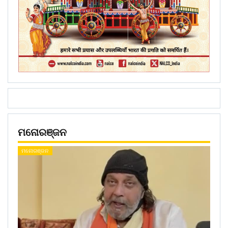
ମନୋରଞ୍ଜନ
ମନୋରଞ୍ଜନ