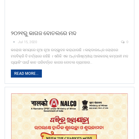
୨୦୨୧ରୁ କାଗଜ ବୋତଲରେ ମଦ
Jul 15, 2020
0
କରୋନା ସମୟରେ ନୂଆ ନୂଆ ଉଦ୍ଭୁାବନ କରାଯାଉଛି । ଲକ୍‍ଡାଉନ୍‍ରେ ଚୋରାରେ
ମଦବିକ୍ରି ବି ଚର୍ଚ୍ଚାରେ ରହିଛି । ଏଣିକି ଏକ ଅନ୍ତର୍ରାଷ୍ଟ୍ରୀୟ ଆଲକହଲ୍‍ କମ୍ପାନୀ ମଦ
ପ୍ୟାକିଂ ପାଇଁ କାଚ ପରିବର୍ତ୍ତେ କାଗଜ ବୋତଲ ବ୍ୟବହାର…
READ MORE...