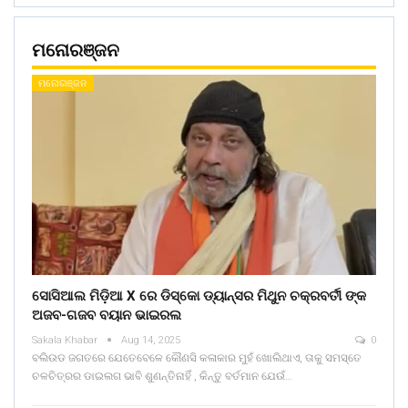
ମନୋରଞ୍ଜନ
ମନୋରଞ୍ଜନ
ସୋସିଆଲ ମିଡ଼ିଆ X ରେ ଡିସ୍କୋ ଡ୍ୟାନ୍ସର ମିଥୁନ ଚକ୍ରବର୍ତୀ ଙ୍କ
ଅଜବ-ଗଜବ ବୟାନ ଭାଇରଲ
Sakala Khabar
Aug 14, 2025
0
ବଲିଉଡ ଜଗତରେ ଯେତେବେଳେ କୌଣସି କଳାକାର ମୁହଁ ଖୋଲିଥାଏ, ତାକୁ ସମସ୍ତେ
ଚଳଚିତ୍ରର ଡାଇଲଗ ଭାବି ଶୁଣନ୍ତିନାହିଁ , କିନ୍ତୁ ବର୍ତମାନ ଯେଉଁ…