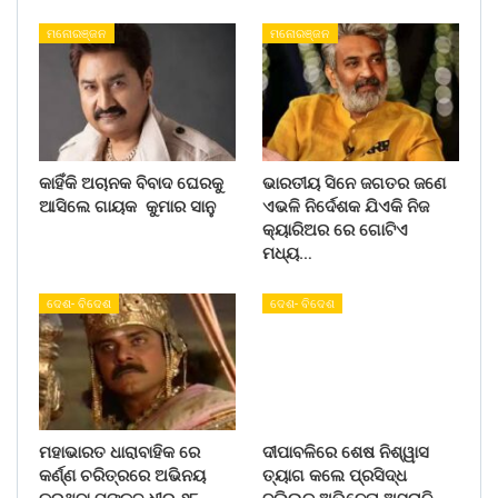
ମନୋରଞ୍ଜନ
ମନୋରଞ୍ଜନ
କାହିଁକି ଅଚାନକ ବିବାଦ ଘେରକୁ
ଭାରତୀୟ ସିନେ ଜଗତର ଜଣେ
ଆସିଲେ ଗାୟକ କୁମାର ସାନୁ
ଏଭଳି ନିର୍ଦେଶକ ଯିଏକି ନିଜ
କ୍ୟାରିଅର ରେ ଗୋଟିଏ
ମଧ୍ୟ…
ଦେଶ- ବିଦେଶ
ଦେଶ- ବିଦେଶ
ମହାଭାରତ ଧାରାବାହିକ ରେ
ଦୀପାବଳିରେ ଶେଷ ନିଶ୍ୱାସ
କର୍ଣ୍ଣ ଚରିତ୍ରରେ ଅଭିନୟ
ତ୍ୟାଗ କଲେ ପ୍ରସିଦ୍ଧ