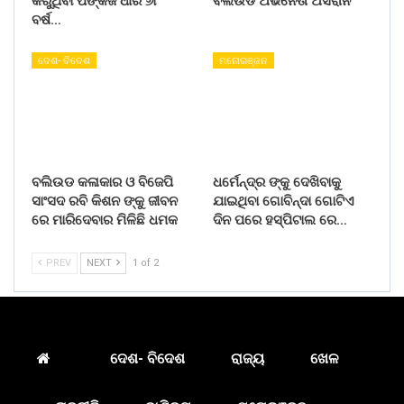
କରୁଥିବା ପଙ୍କଜ ଧୀର ୬୮
ବଲିଉଡ ଅଭିନେତା ଅସରାନି
ବର୍ଷ…
ଦେଶ- ବିଦେଶ
ମନୋରଞ୍ଜନ
ବଲିଉଡ କଳାକାର ଓ ବିଜେପି
ଧର୍ମେନ୍ଦ୍ର ଙ୍କୁ ଦେଖିବାକୁ
ସାଂସଦ ରବି କିଶନ ଙ୍କୁ ଜୀବନ
ଯାଇଥିବା ଗୋବିନ୍ଦା ଗୋଟିଏ
ରେ ମାରିଦେବାର ମିଳିଛି ଧମକ
ଦିନ ପରେ ହସ୍ପିଟାଲ ରେ…
PREV
NEXT
1 of 2
ଦେଶ- ବିଦେଶ
ରାଜ୍ୟ
ଖେଳ