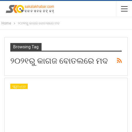
Home
୨୦୨୧ରୁ କାଗଜ ବୋତଲରେ ମଦ
Browsing Tag
୨୦୨୧ରୁ କାଗଜ ବୋତଲରେ ମଦ
ସ୍ୱତନ୍ତ୍ର