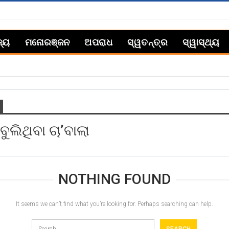
ଜ୍ୟ
ମନୋରଞ୍ଜନ
ଅପରାଧ
ସ୍ୱତନ୍ତ୍ର
ସ୍ୱାସ୍ଥ୍ୟ
ୁଲିଥିବା ଚା’ବାଲା
NOTHING FOUND
It seems we can’t find what you’re looking for. Perhaps searching can help.