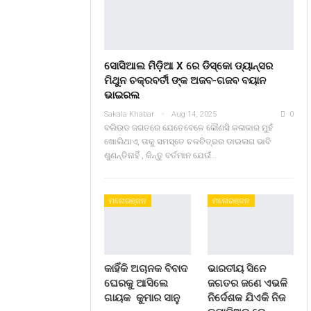
ସୋସିଆଲ ମିଡ଼ିଆ X ରେ ଡିସ୍କୋ ଡ୍ୟାନ୍ସର
ମିଥୁନ ଚକ୍ରବର୍ତୀ ଙ୍କ ଅଜବ-ଗଜବ ବୟାନ
ଭାଇରଲ
Sakala Khabar
Aug 14, 2025
0
ବଲିଉଡ ଜଗତରେ ଯେତେବେଳେ କୌଣସି କଳାକାର ମୁହଁ
ଖୋଲିଥାଏ, ତାକୁ ସମସ୍ତେ ଚଳଚିତ୍ରର ଡାଇଲଗ ଭାବି
ଶୁଣନ୍ତିନାହିଁ , କିନ୍ତୁ ବର୍ତମାନ ଯେଉଁ…
ମନୋରଞ୍ଜନ
ମନୋରଞ୍ଜନ
କାହିଁକି ଅଚାନକ ବିବାଦ
ଭାରତୀୟ ସିନେ
ଘେରକୁ ଆସିଲେ
ଜଗତର ଜଣେ ଏଭଳି
ଗାୟକ କୁମାର ସାନୁ
ନିର୍ଦେଶକ ଯିଏକି ନିଜ