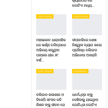
କ୍ୟାରିଅର ରେ
ଗୋଟିଏ ମଧ୍ୟ…
ଦେଶ- ବିଦେଶ
ଦେଶ- ବିଦେଶ
ମହାଭାରତ ଧାରାବାହିକ
ଦୀପାବଳିରେ ଶେଷ
ରେ କର୍ଣ୍ଣ ଚରିତ୍ରରେ
ନିଶ୍ୱାସ ତ୍ୟାଗ କଲେ
ଅଭିନୟ କରୁଥିବା
ପ୍ରସିଦ୍ଧ ବଲିଉଡ
ପଙ୍କଜ ଧୀର ୬୮
ଅଭିନେତା ଅସରାନି
ବର୍ଷ…
ଦେଶ- ବିଦେଶ
ମନୋରଞ୍ଜନ
ବଲିଉଡ କଳାକାର ଓ
ଧର୍ମେନ୍ଦ୍ର ଙ୍କୁ
ବିଜେପି ସାଂସଦ ରବି
ଦେଖିବାକୁ ଯାଇଥିବା
କିଶନ ଙ୍କୁ ଜୀବନ ରେ
ଗୋବିନ୍ଦା ଗୋଟିଏ