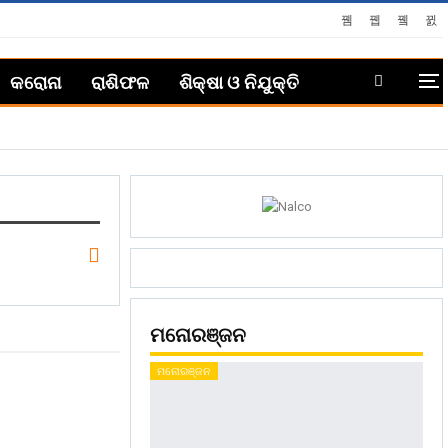
କରୋନା
ରାଶିଫଳ
ଶିକ୍ଷା ଓ ନିଯୁକ୍ତି
ମନୋରଞ୍ଜନ
ମନୋରଞ୍ଜନ