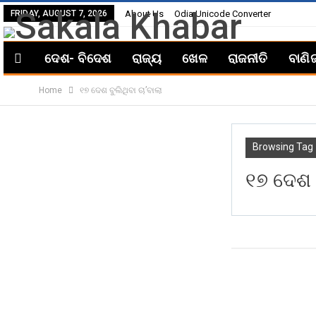
FRIDAY, AUGUST 7, 2026
About Us
Odia Unicode Converter
ଦେଶ- ବିଦେଶ
ରାଜ୍ୟ
ଖେଳ
ରାଜନୀତି
ବାଣି
Home
୧୭ ଦେଶ ବୁଲିଥିବା ଚା’ବାଲା
Browsing Tag
୧୭ ଦେଶ ବ