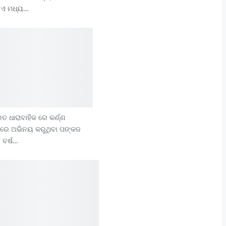
ିଏ ମଧ୍ୟ…
ତ ଧାରାବାହିକ ରେ କର୍ଣ୍ଣ
ରରେ ଅଭିନୟ କରୁଥିବା ପଙ୍କଜ
 ବର୍ଷ…