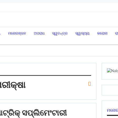
ୟ
ମନୋରଞ୍ଜନ
ଅପରାଧ
ସ୍ୱତନ୍ତ୍ର
ସ୍ୱାସ୍ଥ୍ୟ
କରୋନା
ର
ପରୀକ୍ଷା
ମନୋର
ାଟ୍ରିକ୍ ସପ୍ଲିମେଂଟାରୀ