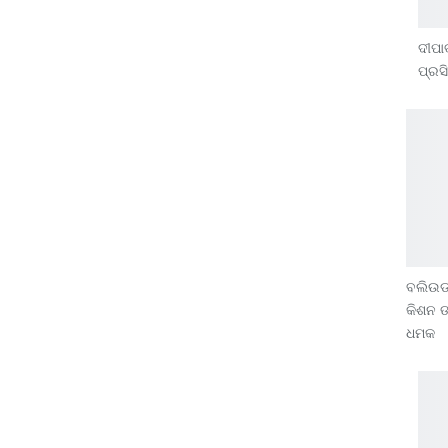
ଦୀପା
ପ୍ରସ
ବଲିଉଡ 
କିଶନ ଙ
ଧମକ