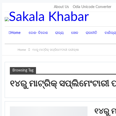
Saturday, August 8, 2026
About Us
Odia Unicode Converter
Home
ଦେଶ- ବିଦେଶ
ରାଜ୍ୟ
ଖେଳ
ରାଜନୀତି
ବାଣିଜ୍
Home
୧୪ରୁ ମାଟ୍ରିକ୍ ସପ୍ଲିମେଂଟାରୀ ପରୀକ୍ଷା
Browsing Tag
୧୪ରୁ ମାଟ୍ରିକ୍ ସପ୍ଲିମେଂଟାରୀ 
୧୪ରୁ ମ