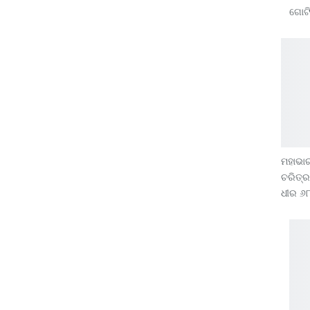
ଗୋଟ
ମହାଭାର
ଚରିତ୍
ଧୀର ୬୮