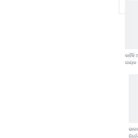
କାହିଁକ
ଗାୟକ କ
ଭାର
ନିର୍