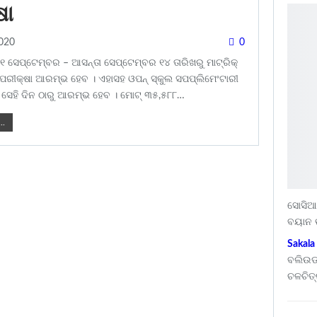
ଷା
2020
0
୧ ସେପ୍ଟେମ୍ବର – ଆସନ୍ତା ସେପ୍ଟେମ୍ବର ୧୪ ତାରିଖରୁ ମାଟ୍ରିକ୍
 ପରୀକ୍ଷା ଆରମ୍ଭ ହେବ । ଏହାସହ ଓପନ୍ ସ୍କୁଲ ସପପ୍ଲିମେଂଟାରୀ
 ସେହି ଦିନ ଠାରୁ ଆରମ୍ଭ ହେବ । ମୋଟ୍ ୩୫,୫୮୮…
..
ସୋସିଆଲ
ବୟାନ
Sakala
ବଲିଉଡ
ଚଳଚିତ୍