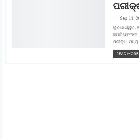
ପରୀକ୍
Sep 11, 
ଭୁବନେଶ୍ୱର, ୧
ସପ୍ଲିମେଂଟାରୀ
ପରୀକ୍ଷା ମଧ୍ୟ
READ MORE.