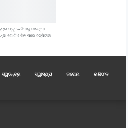
ନ୍ଦ୍ର ଙ୍କୁ ଦେଖିବାକୁ ଯାଇଥିବା
ନ୍ଦା ଗୋଟିଏ ଦିନ ପରେ ହସ୍ପିଟାଲ
ସ୍ୱତନ୍ତ୍ର
ସ୍ୱାସ୍ଥ୍ୟ
କରୋନା
ରାଶିଫଳ