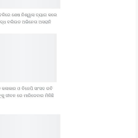
ବଳିରେ ଶେଷ ନିଶ୍ୱାସ ତ୍ୟାଗ କଲେ
ିଦ୍ଧ ବଲିଉଡ ଅଭିନେତା ଅସରାନି
କଳାକାର ଓ ବିଜେପି ସାଂସଦ ରବି
୍କୁ ଜୀବନ ରେ ମାରିଦେବାର ମିଳିଛି