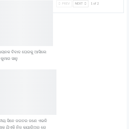
PREV
NEXT
1 of 2
ି ଅଚାନକ ବିବାଦ ଘେରକୁ ଆସିଲେ
ୁମାର ସାନୁ
ତୀୟ ସିନେ ଜଗତର ଜଣେ ଏଭଳି
ଦେଶକ ଯିଏକି ନିଜ କ୍ୟାରିଅର ରେ