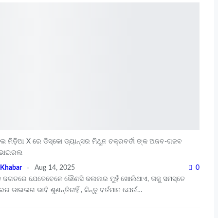
 ମିଡ଼ିଆ X ରେ ଡିସ୍କୋ ଡ୍ୟାନ୍ସର ମିଥୁନ ଚକ୍ରବର୍ତୀ ଙ୍କ ଅଜବ-ଗଜବ
 ଭାଇରଲ
 Khabar
Aug 14, 2025
0
 ଜଗତରେ ଯେତେବେଳେ କୌଣସି କଳାକାର ମୁହଁ ଖୋଲିଥାଏ, ତାକୁ ସମସ୍ତେ
ରର ଡାଇଲଗ ଭାବି ଶୁଣନ୍ତିନାହିଁ , କିନ୍ତୁ ବର୍ତମାନ ଯେଉଁ…