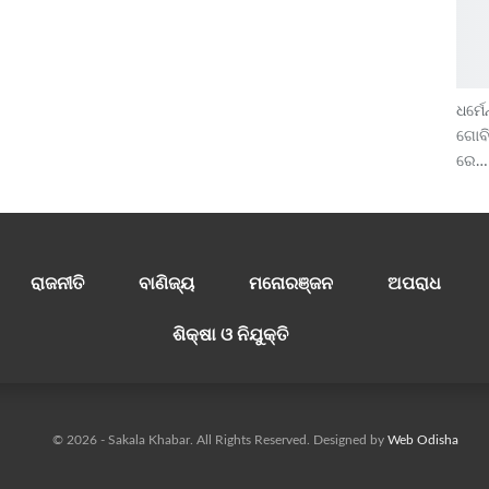
ଧର୍ମେ
ଗୋବି
ରେ…
ରାଜନୀତି
ବାଣିଜ୍ୟ
ମନୋରଞ୍ଜନ
ଅପରାଧ
ଶିକ୍ଷା ଓ ନିଯୁକ୍ତି
© 2026 - Sakala Khabar. All Rights Reserved.
Designed by
Web Odisha