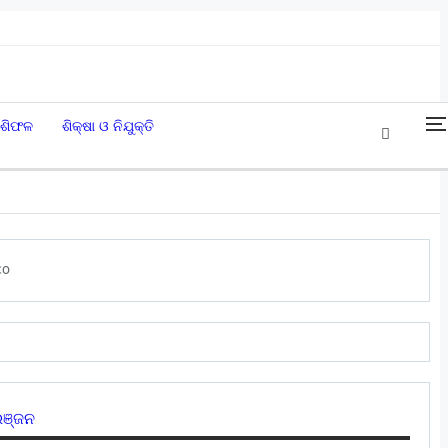
ାଶିଫଳ
ଶିକ୍ଷା ଓ ନିଯୁକ୍ତି
ଞ୍ଜନ