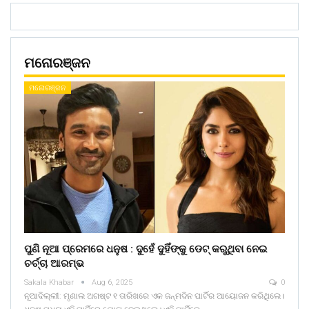
ମନୋରଞ୍ଜନ
ମନୋରଞ୍ଜନ
ପୁଣି ନୂଆ ପ୍ରେମରେ ଧନୁଷ : ଦୁହେଁ ଦୁହିଁଙ୍କୁ ଡେଟ୍ କରୁଥିବା ନେଇ
ଚର୍ଚ୍ଚା ଆରମ୍ଭ
Sakala Khabar
Aug 6, 2025
0
ନୂଆଦିଲ୍ଲୀ: ମୃଣାଲ ଅଗଷ୍ଟ ୧ ତାରିଖରେ ଏକ ଜନ୍ମଦିନ ପାର୍ଟିର ଆୟୋଜନ କରିଥିଲେ।