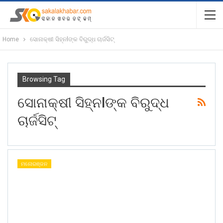
Home
ସୋନାକ୍ଷୀ ସିହ୍ନlଙ୍କ ବିରୁଦ୍ଧ ଚାର୍ଜସିଟ୍
Browsing Tag
ସୋନାକ୍ଷୀ ସିହ୍ନlଙ୍କ ବିରୁଦ୍ଧ
ଚାର୍ଜସିଟ୍
ମନୋରଞ୍ଜନ