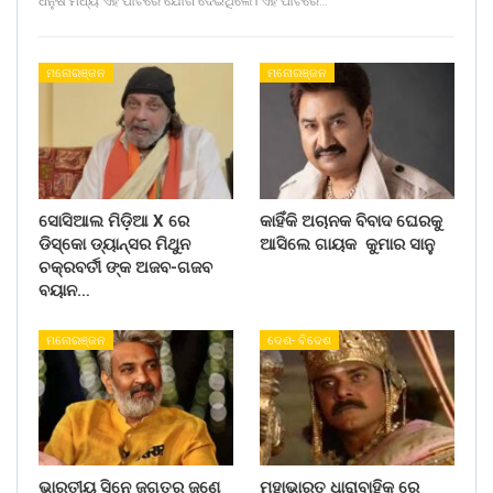
ଧନୁଷ ମଧ୍ୟ ଏହି ପାର୍ଟିରେ ଯୋଗ ଦେଇଥିଲେ। ଏହି ପାର୍ଟିରେ…
ମନୋରଞ୍ଜନ
ମନୋରଞ୍ଜନ
ସୋସିଆଲ ମିଡ଼ିଆ X ରେ
କାହିଁକି ଅଚାନକ ବିବାଦ ଘେରକୁ
ଡିସ୍କୋ ଡ୍ୟାନ୍ସର ମିଥୁନ
ଆସିଲେ ଗାୟକ କୁମାର ସାନୁ
ଚକ୍ରବର୍ତୀ ଙ୍କ ଅଜବ-ଗଜବ
ବୟାନ…
ମନୋରଞ୍ଜନ
ଦେଶ- ବିଦେଶ
ଭାରତୀୟ ସିନେ ଜଗତର ଜଣେ
ମହାଭାରତ ଧାରାବାହିକ ରେ