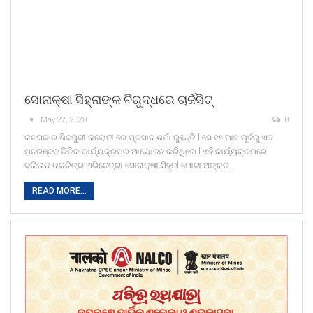
ସୋନାକ୍ଷୀ ସିହ୍ନାଙ୍କ ବିରୁଦ୍ଧରେ ଚାର୍ଜସିଟ୍
May 22, 2020
0
କଟଘର ର ଶିବପୁରୀ କଲୋନୀ ରେ ପ୍ରସାଦ ଶର୍ମା ରୁହନ୍ତି l ସେ ୧୫ ମାସ ପୂର୍ବରୁ ଏକ
ମନରଞ୍ଜନ ଭିତିକ କାର୍ଯ୍ୟକ୍ରମର ଆୟୋଜନ କରିଥିଲେ l ଏହି କାର୍ଯ୍ୟକ୍ରମରେ
ବଲିଉଡ ଚଳଚିତ୍ର ଅଭିନେତ୍ରୀ ସୋନାକ୍ଷୀ ସିହ୍ନl ମୋଟା ଅଙ୍କର…
READ MORE...