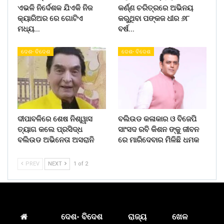
ଏଭଳି ନିର୍ଦେଶକ ଯିଏକି ନିଜ
କର୍ଣ୍ଣ ଚରିତ୍ରରେ ଅଭିନୟ
କ୍ୟାରିଅର ରେ ଗୋଟିଏ
କରୁଥିବା ପଙ୍କଜ ଧୀର ୬୮
ମଧ୍ୟ…
ବର୍ଷ…
ଦେଶ- ବିଦେଶ
ଦେଶ- ବିଦେଶ
ଦୀପାବଳିରେ ଶେଷ ନିଶ୍ୱାସ
ବଲିଉଡ କଳାକାର ଓ ବିଜେପି
ତ୍ୟାଗ କଲେ ପ୍ରସିଦ୍ଧ
ସାଂସଦ ରବି କିଶନ ଙ୍କୁ ଜୀବନ
ବଲିଉଡ ଅଭିନେତା ଅସରାନି
ରେ ମାରିଦେବାର ମିଳିଛି ଧମକ
PREV
NEXT
1 of 2
ଦେଶ- ବିଦେଶ
ରାଜ୍ୟ
ଖେଳ