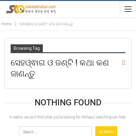
Home
ସେହଓ୍ଵାଗ ଓ ଜଣ୍ଟି ! କଥା କଣ ଜାଣନ୍ତୁ
Browsing Tag
ସେହଓ୍ଵାଗ ଓ ଜଣ୍ଟି ! କଥା କଣ
ଜାଣନ୍ତୁ
NOTHING FOUND
It seems we can’t find what you’re looking for. Perhaps searching can help.