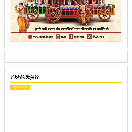
ମନୋରଞ୍ଜନ
ମନୋରଞ୍ଜନ