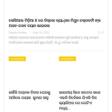
ସୋସିଆଲ ମିଡ଼ିଆ X ରେ ଡିସ୍କୋ ଡ୍ୟାନ୍ସର ମିଥୁନ ଚକ୍ରବର୍ତୀ ଙ୍କ
ଅଜବ-ଗଜବ ବୟାନ ଭାଇରଲ
Sakala Khabar
Aug 14, 2025
0
ବଲିଉଡ ଜଗତରେ ଯେତେବେଳେ କୌଣସି କଳାକାର ମୁହଁ ଖୋଲିଥାଏ, ତାକୁ ସମସ୍ତେ
ଚଳଚିତ୍ରର ଡାଇଲଗ ଭାବି ଶୁଣନ୍ତିନାହିଁ , କିନ୍ତୁ ବର୍ତମାନ ଯେଉଁ…
ମନୋରଞ୍ଜନ
ମନୋରଞ୍ଜନ
କାହିଁକି ଅଚାନକ ବିବାଦ ଘେରକୁ
ଭାରତୀୟ ସିନେ ଜଗତର ଜଣେ
ଆସିଲେ ଗାୟକ କୁମାର ସାନୁ
ଏଭଳି ନିର୍ଦେଶକ ଯିଏକି ନିଜ
କ୍ୟାରିଅର ରେ ଗୋଟିଏ
ମଧ୍ୟ…