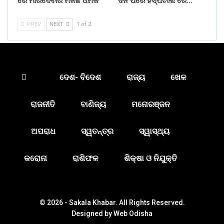
ରେ ମାରିଦେବାର ମିଳିଛି ଧମକ
ଦିନ ପରେ ହସ୍ପିଟାଲ ରେ…
PREV
NEXT
1 of 2
ଦେଶ- ବିଦେଶ
ରାଜ୍ୟ
ଖେଳ
ରାଜନୀତି
ବାଣିଜ୍ୟ
ମନୋରଞ୍ଜନ
ଅପରାଧ
ସ୍ୱତନ୍ତ୍ର
ସ୍ୱାସ୍ଥ୍ୟ
କରୋନା
ରାଶିଫଳ
ଶିକ୍ଷା ଓ ନିଯୁକ୍ତି
© 2026 - Sakala Khabar. All Rights Reserved.
Designed by
Web Odisha