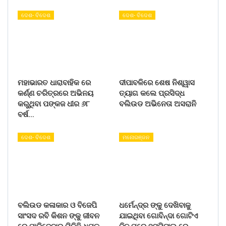
ଦେଶ- ବିଦେଶ
ଦେଶ- ବିଦେଶ
ମହାଭାରତ ଧାରାବାହିକ ରେ
ଦୀପାବଳିରେ ଶେଷ ନିଶ୍ୱାସ
କର୍ଣ୍ଣ ଚରିତ୍ରରେ ଅଭିନୟ
ତ୍ୟାଗ କଲେ ପ୍ରସିଦ୍ଧ
କରୁଥିବା ପଙ୍କଜ ଧୀର ୬୮
ବଲିଉଡ ଅଭିନେତା ଅସରାନି
ବର୍ଷ…
ଦେଶ- ବିଦେଶ
ମନୋରଞ୍ଜନ
ବଲିଉଡ କଳାକାର ଓ ବିଜେପି
ଧର୍ମେନ୍ଦ୍ର ଙ୍କୁ ଦେଖିବାକୁ
ସାଂସଦ ରବି କିଶନ ଙ୍କୁ ଜୀବନ
ଯାଇଥିବା ଗୋବିନ୍ଦା ଗୋଟିଏ