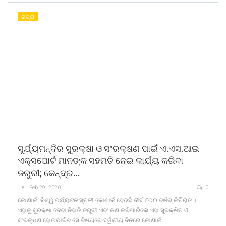
ରାଜ୍ୟ
ସୂର୍ଯ୍ୟମନ୍ଦିର ସୁରକ୍ଷା ଓ ସଂରକ୍ଷଣ ପାଇଁ ଏ.ଏସ.ଆଇ
ଏକ୍ସପୋର୍ଟ ମାନଙ୍କ ସହମତି ନେଇ କାର୍ଯ୍ୟ କରିବା
ଜରୁରୀ; କେନ୍ଦ୍ର…
Feb 29, 2020
0
କୋଣାର୍କ- ବିଶ୍ୱ ପର୍ଯ୍ୟଟନ ସ୍ତଳୀ କୋଣାର୍କ ହେଉଛି ଦୀର୍ଘ ୮୦୦ ବର୍ଷର କିର୍ତିରାଜ ।
ଏହାକୁ ସୁରକ୍ଷା ଦେବା ନିହାତି ଜରୁରୀ ଏବଂ କଣ କରିପାରିଲେ ଏହା ସୁରକ୍ଷିତ ଓ
ସଂରକ୍ଷଣ ହୋଇପାରିବ ସେ ବିଷୟରେ ଦ୍ୱିତୀୟ ଦିନରେ କୋଣାର୍କ…