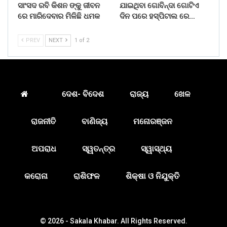
ସାଂସଦ ରବି କିଶନ ଙ୍କୁ ଜୀବନ
ଯାଇଥିବା ଗୋବିନ୍ଦା ଗୋଟିଏ
ରେ ମାରିଦେବାର ମିଳିଛି ଧମକ
ଦିନ ପରେ ହସ୍ପିଟାଲ ରେ…
PREV
NEXT
1 of 2
ଦେଶ- ବିଦେଶ
ରାଜ୍ୟ
ଖେଳ
ରାଜନୀତି
ବାଣିଜ୍ୟ
ମନୋରଞ୍ଜନ
ଅପରାଧ
ସ୍ୱତନ୍ତ୍ର
ସ୍ୱାସ୍ଥ୍ୟ
କରୋନା
ରାଶିଫଳ
ଶିକ୍ଷା ଓ ନିଯୁକ୍ତି
© 2026 - Sakala Khabar. All Rights Reserved.