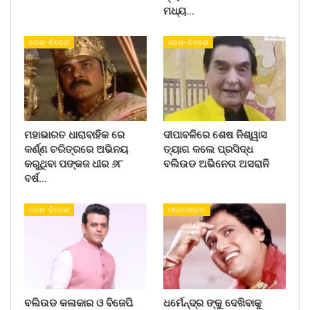
ମଧ୍ୟ…
ଦେଶ- ବିଦେଶ
ଦେଶ- ବିଦେଶ
ମହାଭାରତ ଧାରାବାହିକ ରେ
ଦୀପାବଳିରେ ଶେଷ ନିଶ୍ୱାସ
କର୍ଣ୍ଣ ଚରିତ୍ରରେ ଅଭିନୟ
ତ୍ୟାଗ କଲେ ପ୍ରସିଦ୍ଧ
କରୁଥିବା ପଙ୍କଜ ଧୀର ୬୮
ବଲିଉଡ ଅଭିନେତା ଅସରାନି
ବର୍ଷ…
ଦେଶ- ବିଦେଶ
ମନୋରଞ୍ଜନ
ବଲିଉଡ କଳାକାର ଓ ବିଜେପି
ଧର୍ମେନ୍ଦ୍ର ଙ୍କୁ ଦେଖିବାକୁ