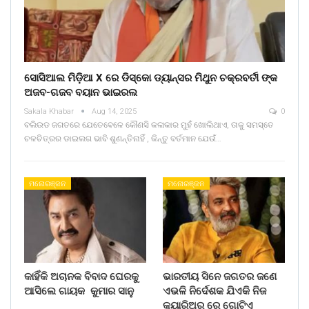
ସୋସିଆଲ ମିଡ଼ିଆ X ରେ ଡିସ୍କୋ ଡ୍ୟାନ୍ସର ମିଥୁନ ଚକ୍ରବର୍ତୀ ଙ୍କ
ଅଜବ-ଗଜବ ବୟାନ ଭାଇରଲ
Sakala Khabar
Aug 14, 2025
0
ବଲିଉଡ ଜଗତରେ ଯେତେବେଳେ କୌଣସି କଳାକାର ମୁହଁ ଖୋଲିଥାଏ, ତାକୁ ସମସ୍ତେ
ଚଳଚିତ୍ରର ଡାଇଲଗ ଭାବି ଶୁଣନ୍ତିନାହିଁ , କିନ୍ତୁ ବର୍ତମାନ ଯେଉଁ…
ମନୋରଞ୍ଜନ
ମନୋରଞ୍ଜନ
କାହିଁକି ଅଚାନକ ବିବାଦ ଘେରକୁ
ଭାରତୀୟ ସିନେ ଜଗତର ଜଣେ
ଆସିଲେ ଗାୟକ କୁମାର ସାନୁ
ଏଭଳି ନିର୍ଦେଶକ ଯିଏକି ନିଜ
କ୍ୟାରିଅର ରେ ଗୋଟିଏ