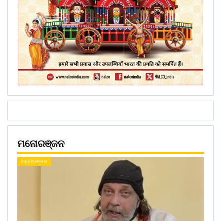
ମନୋରଞ୍ଜନ
ମନୋରଞ୍ଜନ