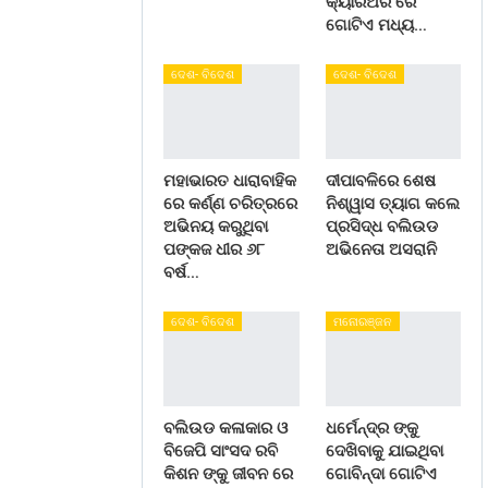
କ୍ୟାରିଅର ରେ
ଗୋଟିଏ ମଧ୍ୟ…
ଦେଶ- ବିଦେଶ
ଦେଶ- ବିଦେଶ
ମହାଭାରତ ଧାରାବାହିକ
ଦୀପାବଳିରେ ଶେଷ
ରେ କର୍ଣ୍ଣ ଚରିତ୍ରରେ
ନିଶ୍ୱାସ ତ୍ୟାଗ କଲେ
ଅଭିନୟ କରୁଥିବା
ପ୍ରସିଦ୍ଧ ବଲିଉଡ
ପଙ୍କଜ ଧୀର ୬୮
ଅଭିନେତା ଅସରାନି
ବର୍ଷ…
ଦେଶ- ବିଦେଶ
ମନୋରଞ୍ଜନ
ବଲିଉଡ କଳାକାର ଓ
ଧର୍ମେନ୍ଦ୍ର ଙ୍କୁ
ବିଜେପି ସାଂସଦ ରବି
ଦେଖିବାକୁ ଯାଇଥିବା
କିଶନ ଙ୍କୁ ଜୀବନ ରେ
ଗୋବିନ୍ଦା ଗୋଟିଏ