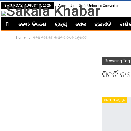
SATURDAY, AUGUST 8, 2026
About Us
Odia Unicode Converter
ଦେଶ- ବିଦେଶ
ରାଜ୍ୟ
ଖେଳ
ରାଜନୀତି
ବାଣି
Home
ସିନର୍ଜି କଲେଜର ବାର୍ଷିକ ଉତ୍ସବ ଅନୁଷ୍ଠିତ
Browsing Tag
ସିନର୍ଜି 
ଶିକ୍ଷା ଓ ନିଯୁକ୍ତି