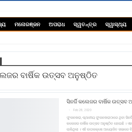
ଜ୍ୟ
ମନୋରଞ୍ଜନ
ଅପରାଧ
ସ୍ୱତନ୍ତ୍ର
ସ୍ୱାସ୍ଥ୍ୟ
କଲେଜର ବାର୍ଷିକ ଉତ୍ସବ ଅନୁଷ୍ଠିତ
ସିନର୍ଜି କଲେଜର ବାର୍ଷିକ ଉତ୍ସବ ଅ
Feb 28, 2020
ଫୁଲନଖରା,-ସ୍ଥାନୀୟ ଫୁଲନଖରାଠାରେ ଥିବା ସିନର୍ଜ
କଲେଜର ବାର୍ଷିକ ଉତ୍ସବ ଅନୁଷ୍ଠିତ ହୋଇଛି । ଏହା
ଚାଲିଥିଲା । ଏହି ଉପଲକ୍ଷେ ଆୟୋଜିତ ସଭାରେ ବିପ