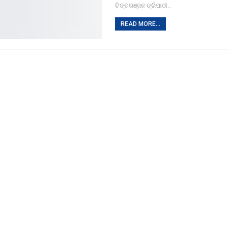
ଚିତ୍ତରଞ୍ଜନ ତ୍ରିପାଠୀ…
READ MORE...