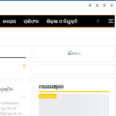
କରୋନା
ରାଶିଫଳ
ଶିକ୍ଷା ଓ ନିଯୁକ୍ତି
ମନୋରଞ୍ଜନ
ନୁଷ୍ଠିତ
ମନୋରଞ୍ଜନ
0
ି ଇଂଜିନିୟରିଙ୍ଗ
 ଦୁଇ ଦିନ ଧରି
ିୟୁଟି କୁଳପତି ଡଃ.