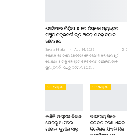
ସୋସିଆଲ ମିଡ଼ିଆ X ରେ ଡିସ୍କୋ ଡ୍ୟାନ୍ସର
ମିଥୁନ ଚକ୍ରବର୍ତୀ ଙ୍କ ଅଜବ-ଗଜବ ବୟାନ
ଭାଇରଲ
Sakala Khabar
Aug 14, 2025
0
ବଲିଉଡ ଜଗତରେ ଯେତେବେଳେ କୌଣସି କଳାକାର ମୁହଁ
ଖୋଲିଥାଏ, ତାକୁ ସମସ୍ତେ ଚଳଚିତ୍ରର ଡାଇଲଗ ଭାବି
ଶୁଣନ୍ତିନାହିଁ , କିନ୍ତୁ ବର୍ତମାନ ଯେଉଁ…
ମନୋରଞ୍ଜନ
ମନୋରଞ୍ଜନ
କାହିଁକି ଅଚାନକ ବିବାଦ
ଭାରତୀୟ ସିନେ
ଘେରକୁ ଆସିଲେ
ଜଗତର ଜଣେ ଏଭଳି
ଗାୟକ କୁମାର ସାନୁ
ନିର୍ଦେଶକ ଯିଏକି ନିଜ