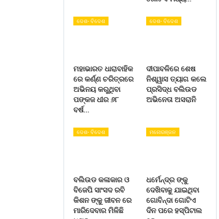
ଦେଶ- ବିଦେଶ
ଦେଶ- ବିଦେଶ
ମହାଭାରତ ଧାରାବାହିକ
ଦୀପାବଳିରେ ଶେଷ
ରେ କର୍ଣ୍ଣ ଚରିତ୍ରରେ
ନିଶ୍ୱାସ ତ୍ୟାଗ କଲେ
ଅଭିନୟ କରୁଥିବା
ପ୍ରସିଦ୍ଧ ବଲିଉଡ
ପଙ୍କଜ ଧୀର ୬୮
ଅଭିନେତା ଅସରାନି
ବର୍ଷ…
ଦେଶ- ବିଦେଶ
ମନୋରଞ୍ଜନ
ବଲିଉଡ କଳାକାର ଓ
ଧର୍ମେନ୍ଦ୍ର ଙ୍କୁ
ବିଜେପି ସାଂସଦ ରବି
ଦେଖିବାକୁ ଯାଇଥିବା
କିଶନ ଙ୍କୁ ଜୀବନ ରେ
ଗୋବିନ୍ଦା ଗୋଟିଏ
ମାରିଦେବାର ମିଳିଛି
ଦିନ ପରେ ହସ୍ପିଟାଲ