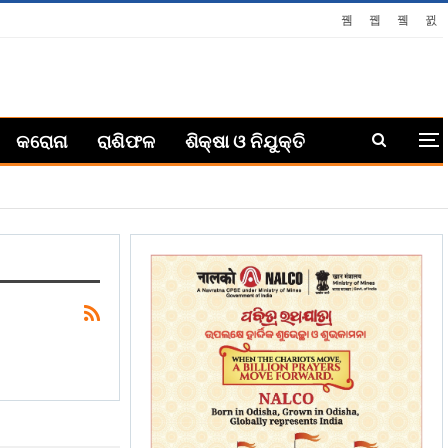
କରୋନା
ରାଶିଫଳ
ଶିକ୍ଷା ଓ ନିଯୁକ୍ତି