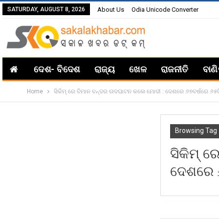
SATURDAY, AUGUST 8, 2026
About Us
Odia Unicode Converter
ଦେଶ- ବିଦେଶ
ରାଜ୍ୟ
ଖେଳ
ରାଜନୀତି
ବାଣ
Home
ସିକିମ୍ ରେ ବିମାନ ବନ୍ଦର ଉଦଘାଟନ କଲେ ମୋଦୀ : ଦେଶରେ ୬୭ବର୍ଷରେ ୬୫ଟ
Browsing Tag
ସିକିମ୍ 
ଦେଶରେ ୬