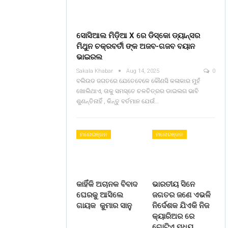
ସୋସିଆଲ ମିଡ଼ିଆ X ରେ ଡିସ୍କୋ ଡ୍ୟାନ୍ସର
ମିଥୁନ ଚକ୍ରବର୍ତୀ ଙ୍କ ଅଜବ-ଗଜବ ବୟାନ
ଭାଇରଲ
Sakala Khabar
Aug 14, 2025
0
ବଲିଉଡ ଜଗତରେ ଯେତେବେଳେ କୌଣସି କଳାକାର ମୁହଁ
ଖୋଲିଥାଏ, ତାକୁ ସମସ୍ତେ ଚଳଚିତ୍ରର ଡାଇଲଗ ଭାବି
ଶୁଣନ୍ତିନାହିଁ , କିନ୍ତୁ ବର୍ତମାନ ଯେଉଁ…
ମନୋରଞ୍ଜନ
ମନୋରଞ୍ଜନ
କାହିଁକି ଅଚାନକ ବିବାଦ
ଭାରତୀୟ ସିନେ
ଘେରକୁ ଆସିଲେ
ଜଗତର ଜଣେ ଏଭଳି
ଗାୟକ କୁମାର ସାନୁ
ନିର୍ଦେଶକ ଯିଏକି ନିଜ
କ୍ୟାରିଅର ରେ
ଗୋଟିଏ ମଧ୍ୟ…