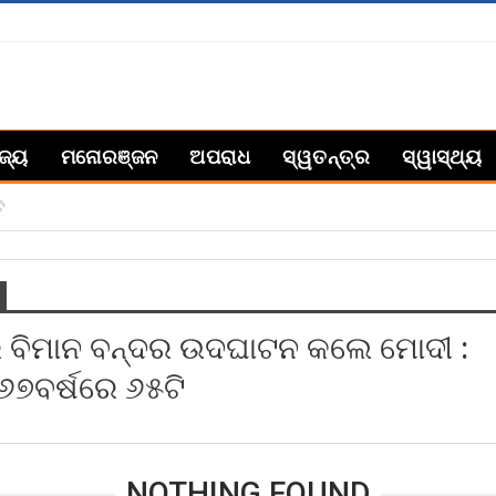
ିଜ୍ୟ
ମନୋରଞ୍ଜନ
ଅପରାଧ
ସ୍ୱତନ୍ତ୍ର
ସ୍ୱାସ୍ଥ୍ୟ
ି
ରେ ବିମାନ ବନ୍ଦର ଉଦଘାଟନ କଲେ ମୋଦୀ :
୭ବର୍ଷରେ ୬୫ଟି
NOTHING FOUND