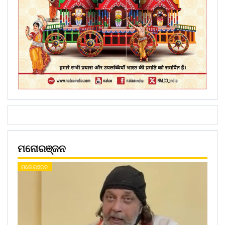
ମନୋରଞ୍ଜନ
ମନୋରଞ୍ଜନ