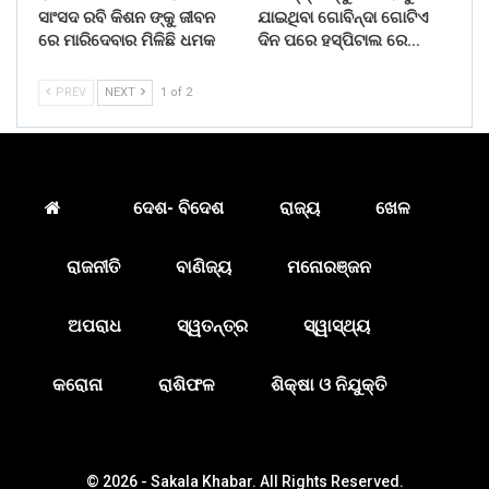
ସାଂସଦ ରବି କିଶନ ଙ୍କୁ ଜୀବନ
ଯାଇଥିବା ଗୋବିନ୍ଦା ଗୋଟିଏ
ରେ ମାରିଦେବାର ମିଳିଛି ଧମକ
ଦିନ ପରେ ହସ୍ପିଟାଲ ରେ…
PREV
NEXT
1 of 2
ଦେଶ- ବିଦେଶ
ରାଜ୍ୟ
ଖେଳ
ରାଜନୀତି
ବାଣିଜ୍ୟ
ମନୋରଞ୍ଜନ
ଅପରାଧ
ସ୍ୱତନ୍ତ୍ର
ସ୍ୱାସ୍ଥ୍ୟ
କରୋନା
ରାଶିଫଳ
ଶିକ୍ଷା ଓ ନିଯୁକ୍ତି
© 2026 - Sakala Khabar. All Rights Reserved.