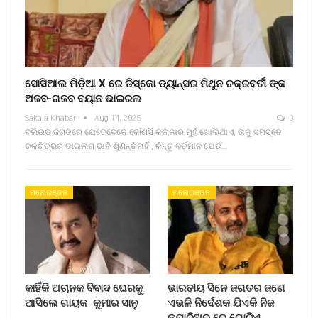
ସୋସିଆଲ ମିଡ଼ିଆ X ରେ ଡିସ୍କୋ ଡ୍ୟାନ୍ସର ମିଥୁନ ଚକ୍ରବର୍ତୀ ଙ୍କ
ଅଜବ-ଗଜବ ବୟାନ ଭାଇରଲ
Sakala Khabar
Aug 14, 2025
0
ବଲିଉଡ ଜଗତରେ ଯେତେବେଳେ କୌଣସି କଳାକାର ମୁହଁ ଖୋଲିଥାଏ, ତାକୁ ସମସ୍ତେ
ଚଳଚିତ୍ରର ଡାଇଲଗ ଭାବି ଶୁଣନ୍ତିନାହିଁ , କିନ୍ତୁ ବର୍ତମାନ ଯେଉଁ…
ମନୋରଞ୍ଜନ
ମନୋରଞ୍ଜନ
କାହିଁକି ଅଚାନକ ବିବାଦ ଘେରକୁ
ଭାରତୀୟ ସିନେ ଜଗତର ଜଣେ
ଆସିଲେ ଗାୟକ କୁମାର ସାନୁ
ଏଭଳି ନିର୍ଦେଶକ ଯିଏକି ନିଜ
କ୍ୟାରିଅର ରେ ଗୋଟିଏ