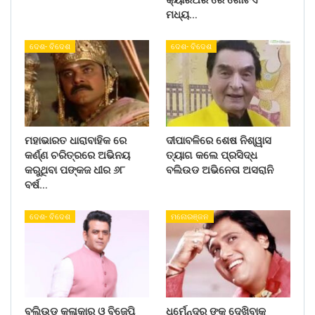
ମଧ୍ୟ…
ଦେଶ- ବିଦେଶ
ଦେଶ- ବିଦେଶ
ମହାଭାରତ ଧାରାବାହିକ ରେ
ଦୀପାବଳିରେ ଶେଷ ନିଶ୍ୱାସ
କର୍ଣ୍ଣ ଚରିତ୍ରରେ ଅଭିନୟ
ତ୍ୟାଗ କଲେ ପ୍ରସିଦ୍ଧ
କରୁଥିବା ପଙ୍କଜ ଧୀର ୬୮
ବଲିଉଡ ଅଭିନେତା ଅସରାନି
ବର୍ଷ…
ଦେଶ- ବିଦେଶ
ମନୋରଞ୍ଜନ
ବଲିଉଡ କଳାକାର ଓ ବିଜେପି
ଧର୍ମେନ୍ଦ୍ର ଙ୍କୁ ଦେଖିବାକୁ