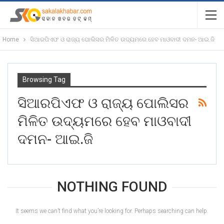
Home
ସିଆରପିଏଫ ଓ ରାଜ୍ୟ ପୋଲିସର ମିଳିତ ଉଦ୍ୟମରେ ହେବ ମାଓବାଦୀ ଦମନ- ଆଇ.ଜି
Browsing Tag
ସିଆରପିଏଫ ଓ ରାଜ୍ୟ ପୋଲିସର
ମିଳିତ ଉଦ୍ୟମରେ ହେବ ମାଓବାଦୀ
ଦମନ- ଆଇ.ଜି
NOTHING FOUND
It seems we can’t find what you’re looking for. Perhaps searching can help.