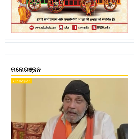
ମନୋରଞ୍ଜନ
ମନୋରଞ୍ଜନ