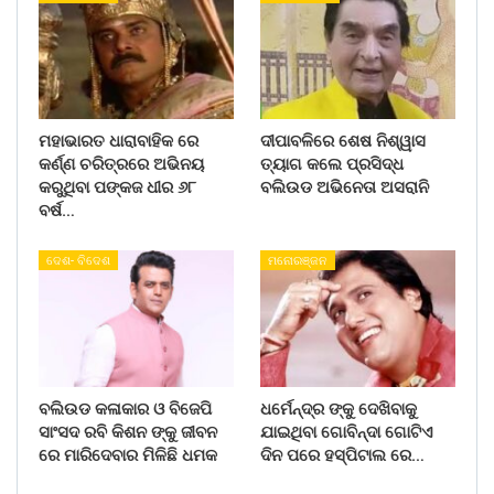
ମହାଭାରତ ଧାରାବାହିକ ରେ
ଦୀପାବଳିରେ ଶେଷ ନିଶ୍ୱାସ
କର୍ଣ୍ଣ ଚରିତ୍ରରେ ଅଭିନୟ
ତ୍ୟାଗ କଲେ ପ୍ରସିଦ୍ଧ
କରୁଥିବା ପଙ୍କଜ ଧୀର ୬୮
ବଲିଉଡ ଅଭିନେତା ଅସରାନି
ବର୍ଷ…
ଦେଶ- ବିଦେଶ
ମନୋରଞ୍ଜନ
ବଲିଉଡ କଳାକାର ଓ ବିଜେପି
ଧର୍ମେନ୍ଦ୍ର ଙ୍କୁ ଦେଖିବାକୁ
ସାଂସଦ ରବି କିଶନ ଙ୍କୁ ଜୀବନ
ଯାଇଥିବା ଗୋବିନ୍ଦା ଗୋଟିଏ
ରେ ମାରିଦେବାର ମିଳିଛି ଧମକ
ଦିନ ପରେ ହସ୍ପିଟାଲ ରେ…