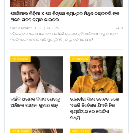
ସୋସିଆଲ ମିଡ଼ିଆ X ରେ ଡିସ୍କୋ ଡ୍ୟାନ୍ସର ମିଥୁନ ଚକ୍ରବର୍ତୀ ଙ୍କ
ଅଜବ-ଗଜବ ବୟାନ ଭାଇରଲ
Sakala Khabar
Aug 14, 2025
0
ବଲିଉଡ ଜଗତରେ ଯେତେବେଳେ କୌଣସି କଳାକାର ମୁହଁ ଖୋଲିଥାଏ, ତାକୁ ସମସ୍ତେ
ଚଳଚିତ୍ରର ଡାଇଲଗ ଭାବି ଶୁଣନ୍ତିନାହିଁ , କିନ୍ତୁ ବର୍ତମାନ ଯେଉଁ…
ମନୋରଞ୍ଜନ
ମନୋରଞ୍ଜନ
କାହିଁକି ଅଚାନକ ବିବାଦ ଘେରକୁ
ଭାରତୀୟ ସିନେ ଜଗତର ଜଣେ
ଆସିଲେ ଗାୟକ କୁମାର ସାନୁ
ଏଭଳି ନିର୍ଦେଶକ ଯିଏକି ନିଜ
କ୍ୟାରିଅର ରେ ଗୋଟିଏ
ମଧ୍ୟ…
ଦେଶ- ବିଦେଶ
ଦେଶ- ବିଦେଶ