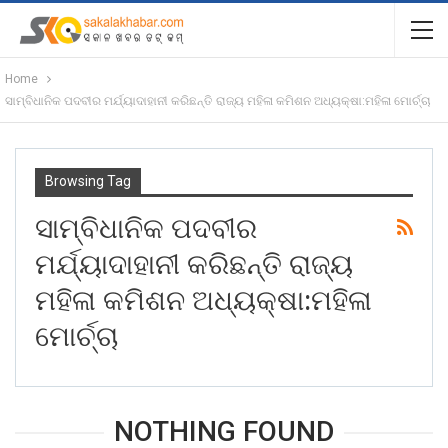
Home
ସାମ୍ବିଧାନିକ ପଦବୀର ମର୍ଯ୍ୟାଦାହାନୀ କରିଛନ୍ତି ରାଜ୍ୟ ମହିଳା କମିଶନ ଅଧ୍ୟକ୍ଷା:ମହିଳା ମୋର୍ଚ୍ଚା
Browsing Tag
ସାମ୍ବିଧାନିକ ପଦବୀର
ମର୍ଯ୍ୟାଦାହାନୀ କରିଛନ୍ତି ରାଜ୍ୟ
ମହିଳା କମିଶନ ଅଧ୍ୟକ୍ଷା:ମହିଳା
ମୋର୍ଚ୍ଚା
NOTHING FOUND