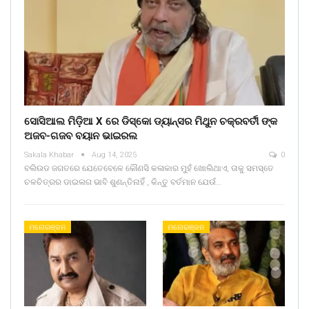
ସୋସିଆଲ ମିଡ଼ିଆ X ରେ ଡିସ୍କୋ ଡ୍ୟାନ୍ସର ମିଥୁନ ଚକ୍ରବର୍ତୀ ଙ୍କ
ଅଜବ-ଗଜବ ବୟାନ ଭାଇରଲ
Sakala Khabar
Aug 14, 2025
0
ବଲିଉଡ ଜଗତରେ ଯେତେବେଳେ କୌଣସି କଳାକାର ମୁହଁ ଖୋଲିଥାଏ, ତାକୁ ସମସ୍ତେ
ଚଳଚିତ୍ରର ଡାଇଲଗ ଭାବି ଶୁଣନ୍ତିନାହିଁ , କିନ୍ତୁ ବର୍ତମାନ ଯେଉଁ…
ମନୋରଞ୍ଜନ
ମନୋରଞ୍ଜନ