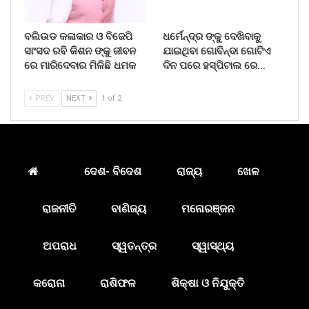
ବଲିଉଡ କଳାକାର ଓ ବିଜେପି
ଧର୍ମେନ୍ଦ୍ର ଙ୍କୁ ଦେଖିବାକୁ
ସାଂସଦ ରବି କିଶନ ଙ୍କୁ ଜୀବନ
ଯାଇଥିବା ଗୋବିନ୍ଦା ଗୋଟିଏ
ରେ ମାରିଦେବାର ମିଳିଛି ଧମକ
ଦିନ ପରେ ହସ୍ପିଟାଲ ରେ…
PREV
NEXT
1 of 2
ଦେଶ- ବିଦେଶ
ରାଜ୍ୟ
ଖେଳ
ରାଜନୀତି
ବାଣିଜ୍ୟ
ମନୋରଞ୍ଜନ
ଅପରାଧ
ସ୍ୱତନ୍ତ୍ର
ସ୍ୱାସ୍ଥ୍ୟ
କରୋନା
ରାଶିଫଳ
ଶିକ୍ଷା ଓ ନିଯୁକ୍ତି