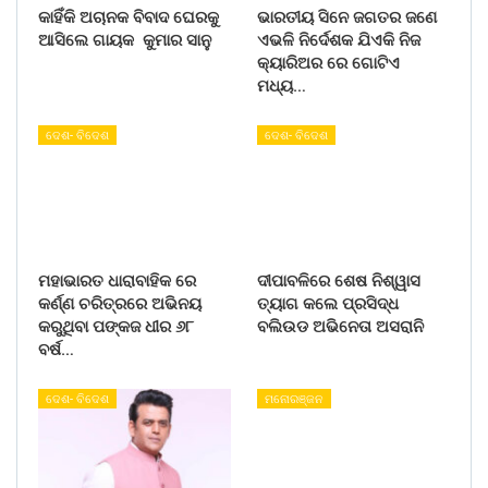
କାହିଁକି ଅଚାନକ ବିବାଦ ଘେରକୁ
ଭାରତୀୟ ସିନେ ଜଗତର ଜଣେ
ଆସିଲେ ଗାୟକ କୁମାର ସାନୁ
ଏଭଳି ନିର୍ଦେଶକ ଯିଏକି ନିଜ
କ୍ୟାରିଅର ରେ ଗୋଟିଏ
ମଧ୍ୟ…
ଦେଶ- ବିଦେଶ
ଦେଶ- ବିଦେଶ
ମହାଭାରତ ଧାରାବାହିକ ରେ
ଦୀପାବଳିରେ ଶେଷ ନିଶ୍ୱାସ
କର୍ଣ୍ଣ ଚରିତ୍ରରେ ଅଭିନୟ
ତ୍ୟାଗ କଲେ ପ୍ରସିଦ୍ଧ
କରୁଥିବା ପଙ୍କଜ ଧୀର ୬୮
ବଲିଉଡ ଅଭିନେତା ଅସରାନି
ବର୍ଷ…
ଦେଶ- ବିଦେଶ
ମନୋରଞ୍ଜନ