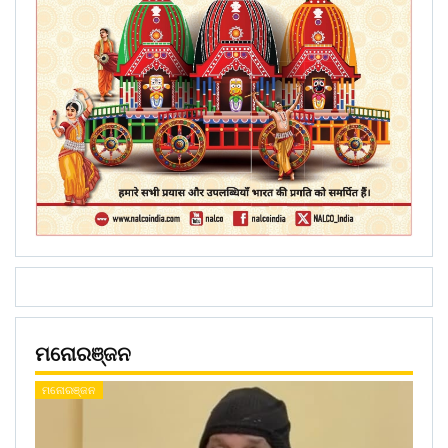
ମନୋରଞ୍ଜନ
ମନୋରଞ୍ଜନ